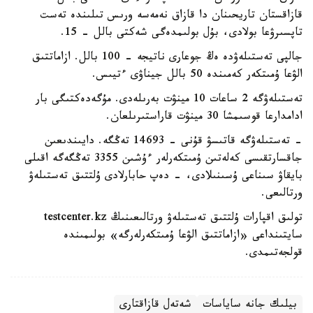
قازاقستان تاريحىنان دا قازاق نەمەسە ورىس تىلىندە تەست
تاپسىرۋعا بولادى، بۇل بولىمدەگى شەكتى بالل - 15.
جالپى تەستىلەۋدە ەڭ جوعارى ناتيجە - 100 بالل. ازاماتتىق
الۋعا ۇمىتكەر كەمىندە 50 بالل جيناۋى ءتيىس.
تەستىلەۋگە 2 ساعات 10 مينۋت بەرىلەدى. مۇگەدەكتىگى بار
ادامدارعا قوسىمشا 30 مينۋت قاراستىرىلعان.
- تەستىلەۋگە قاتىسۋ قۇنى - 14693 تەڭگە. دايىندىعىن
جاقسارتقىسى كەلەتىن ۇمىتكەرلەر ءۇشىن 3355 تەڭگەگە اقىلى
بايقاۋ سىناعى ۇسىنىلادى، - دەپ حابارلادى ۇلتتىق تەستىلەۋ
ورتالىعى.
تولىق اقپارات ۇلتتىق تەستىلەۋ ورتالىعىنىڭ testcenter.kz
سايتىنداعى «ازاماتتىق الۋعا ۇمىتكەرلەرگە» بولىمىندە
قولجەتىمدى.
بيلىك جانە ساياسات
شەتەل قازاقتارى