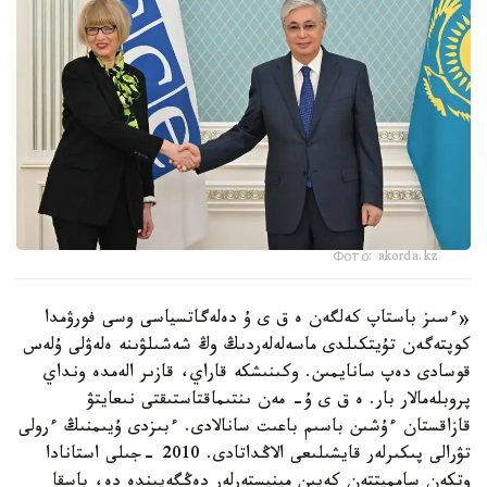
Фото: akorda.kz
«ءسىز باستاپ كەلگەن ە ق ى ۇ دەلەگاتسياسى وسى فورۋمدا
كوپتەگەن تۇيتكىلدى ماسەلەلەردىڭ وڭ شەشىلۋىنە ەلەۋلى ۇلەس
قوسادى دەپ سانايمىن. وكىنىشكە قاراي، قازىر الەمدە ونداي
پروبلەمالار بار. ە ق ى ۇ- مەن ىنتىماقتاستىقتى نىعايتۋ
قازاقستان ءۇشىن باسىم باعىت سانالادى. ءبىزدى ۇيىمنىڭ ءرولى
تۋرالى پىكىرلەر قايشىلىعى الاڭداتادى. 2010 -جىلى استانادا
وتكەن سامميتتەن كەيىن مينيستەرلەر دەڭگەيىندە دە، باسقا