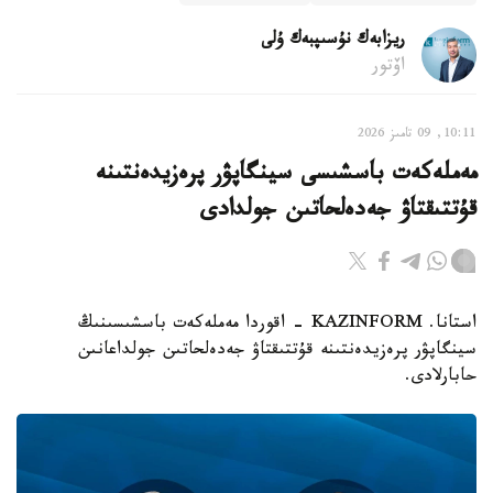
ريزابەك نۇسىپبەك ۇلى
اۆتور
10:11, 09 تامىز 2026
مەملەكەت باسشىسى سينگاپۋر پرەزيدەنتىنە
قۇتتىقتاۋ جەدەلحاتىن جولدادى
استانا. KAZINFORM - اقوردا مەملەكەت باسشىسىنىڭ
سينگاپۋر پرەزيدەنتىنە قۇتتىقتاۋ جەدەلحاتىن جولداعانىن
حابارلادى.