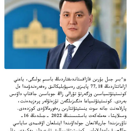
«ءبىر جىل بۇرىن قازاقستاندىقتاردىڭ باسىم بولىگى، ياعني
ازاماتتاردىڭ 77,18 پايىزى رەسپۋبليكالىق رەفەرەندۋمدا ەل
كونستيتۋتسياسىن وزگەرتۋ تۋرالى زاڭ جوباسىن جاقتاپ داۋىس
بەردى. كونستيتۋتسياعا ەنگىزىلگەن تۇزەتۋلەر پرەزيدەنت،
پارلامەنت جانە سوت ينستيتۋتتارىن رەفورمالاۋدى كوزدەدى.
وسىلايشا، مەملەكەت باسشىسىنىڭ 2022 -جىلدىڭ 16-
ناۋرىزىندا جاريالانعان جولداۋىندا ايتىلعان اۋقىمدى ساياسي