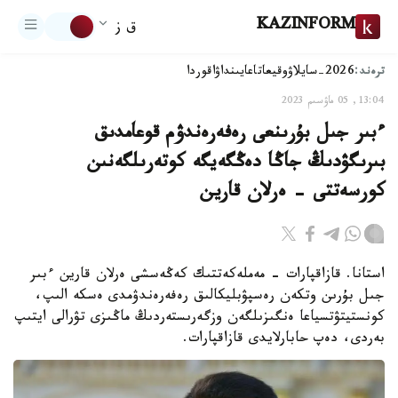
KAZINFORM
ق ز
ترەند:
2026-سايلاۋ
وقيعا
تاعايىنداۋ
اقوردا
13:04, 05 ماۋسىم 2023
ءبىر جىل بۇرىنعى رەفەرەندۋم قوعامدىق
بىرىگۋدىڭ جاڭا دەڭگەيگە كوتەرىلگەنىن
كورسەتتى - ەرلان قارين
استانا. قازاقپارات - مەملەكەتتىك كەڭەسشى ەرلان قارين ءبىر
جىل بۇرىن وتكەن رەسپۋبليكالىق رەفەرەندۋمدى ەسكە الىپ،
كونستيتۋتسياعا ەنگىزىلگەن وزگەرىستەردىڭ ماڭىزى تۋرالى ايتىپ
بەردى، دەپ حابارلايدى قازاقپارات.