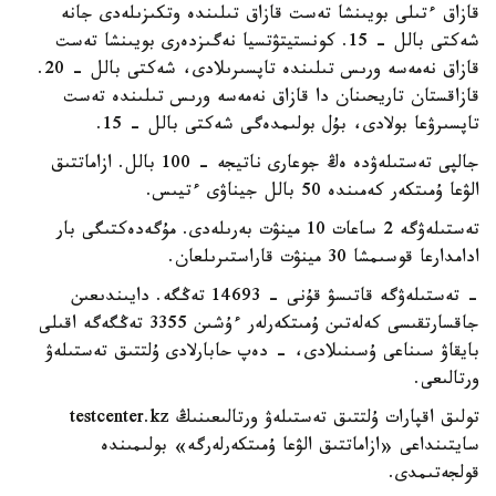
قازاق ءتىلى بويىنشا تەست قازاق تىلىندە وتكىزىلەدى جانە
شەكتى بالل - 15. كونستيتۋتسيا نەگىزدەرى بويىنشا تەست
قازاق نەمەسە ورىس تىلىندە تاپسىرىلادى، شەكتى بالل - 20.
قازاقستان تاريحىنان دا قازاق نەمەسە ورىس تىلىندە تەست
تاپسىرۋعا بولادى، بۇل بولىمدەگى شەكتى بالل - 15.
جالپى تەستىلەۋدە ەڭ جوعارى ناتيجە - 100 بالل. ازاماتتىق
الۋعا ۇمىتكەر كەمىندە 50 بالل جيناۋى ءتيىس.
تەستىلەۋگە 2 ساعات 10 مينۋت بەرىلەدى. مۇگەدەكتىگى بار
ادامدارعا قوسىمشا 30 مينۋت قاراستىرىلعان.
- تەستىلەۋگە قاتىسۋ قۇنى - 14693 تەڭگە. دايىندىعىن
جاقسارتقىسى كەلەتىن ۇمىتكەرلەر ءۇشىن 3355 تەڭگەگە اقىلى
بايقاۋ سىناعى ۇسىنىلادى، - دەپ حابارلادى ۇلتتىق تەستىلەۋ
ورتالىعى.
تولىق اقپارات ۇلتتىق تەستىلەۋ ورتالىعىنىڭ testcenter.kz
سايتىنداعى «ازاماتتىق الۋعا ۇمىتكەرلەرگە» بولىمىندە
قولجەتىمدى.