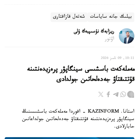
بيلىك جانە ساياسات
شەتەل قازاقتارى
ريزابەك نۇسىپبەك ۇلى
اۆتور
10:11, 09 تامىز 2026
مەملەكەت باسشىسى سينگاپۋر پرەزيدەنتىنە
قۇتتىقتاۋ جەدەلحاتىن جولدادى
استانا. KAZINFORM - اقوردا مەملەكەت باسشىسىنىڭ
سينگاپۋر پرەزيدەنتىنە قۇتتىقتاۋ جەدەلحاتىن جولداعانىن
حابارلادى.