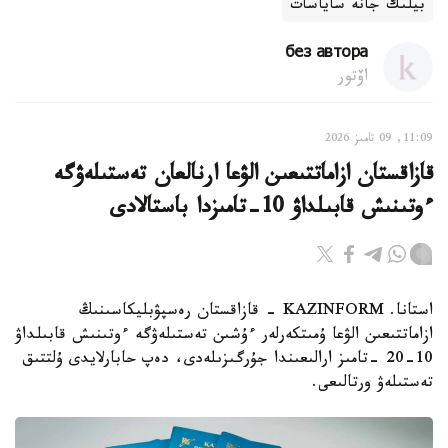
بيلىك جانە ساياسات
без автора
اۆتور
11:09, 09 تامىز 2026
قازاقستان ازاماتتىعىن الۋعا ارنالعان تەستىلەۋگە
ءوتىنىش قابىلداۋ 10-تامىزدا باستالادى
استانا. KAZINFORM - قازاقستان رەسپۋبليكاسىنىڭ
ازاماتتىعىن الۋعا ۇمىتكەرلەر ءۇشىن تەستىلەۋگە ءوتىنىش قابىلداۋ
10-20 -تامىز ارالىعىندا جۇرگىزىلەدى، دەپ حابارلايدى ۇلتتىق
تەستىلەۋ ورتالىعى.