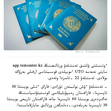
Фото: Polisia.kz
ءوتىنىشتى ۇلتتىق تەستىلەۋ ورتالىعىنىڭ app.testcenter.kz
سايتى نەمەسە UTO ءموبيلدى قوسىمشاسى ارقىلى بەرۋگە
بولادى. تەستىلەۋ 22 -تامىزدا وتەدى.
- تەستىلەۋ ءۇش بولىمنەن تۇرادى: قازاق ءتىلى بويىنشا 30
تاپسىرما، قازاقستان رەسپۋبليكاسى كونستيتۋتسياسىنىڭ
نەگىزدەرى بويىنشا 40 تاپسىرما جانە قازاقستان تاريحى بويىنشا
30 تاپسىرما بەرىلەدى،-دەلىنگەن ورتالىق حابارلاماسىندا.