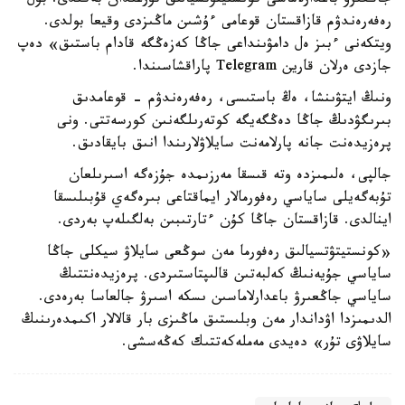
جاڭعىرۋ باعدارلاماسى كونستيتۋتسيالىق تۇرعىدان بەكىدى. بۇل
رەفەرەندۋم قازاقستان قوعامى ءۇشىن ماڭىزدى وقيعا بولدى.
ويتكەنى ءبىز ەل دامۋىنداعى جاڭا كەزەڭگە قادام باستىق» دەپ
جازدى ەرلان قارين Telegram پاراقشاسىندا.
ونىڭ ايتۋىنشا، ەڭ باستىسى، رەفەرەندۋم - قوعامدىق
بىرىگۋدىڭ جاڭا دەڭگەيگە كوتەرىلگەنىن كورسەتتى. ونى
پرەزيدەنت جانە پارلامەنت سايلاۋلارىندا انىق بايقادىق.
جالپى، ەلىمىزدە وتە قىسقا مەرزىمدە جۇزەگە اسىرىلعان
تۇبەگەيلى ساياسي رەفورمالار ايماقتاعى بىرەگەي قۇبىلىسقا
اينالدى. قازاقستان جاڭا كۇن ءتارتىبىن بەلگىلەپ بەردى.
«كونستيتۋتسيالىق رەفورما مەن سوڭعى سايلاۋ سيكلى جاڭا
ساياسي جۇيەنىڭ كەلبەتىن قالىپتاستىردى. پرەزيدەنتتىڭ
ساياسي جاڭعىرۋ باعدارلاماسىن ىسكە اسىرۋ جالعاسا بەرەدى.
الدىمىزدا اۋداندار مەن وبلىستىق ماڭىزى بار قالالار اكىمدەرىنىڭ
سايلاۋى تۇر» دەيدى مەملەكەتتىك كەڭەسشى.