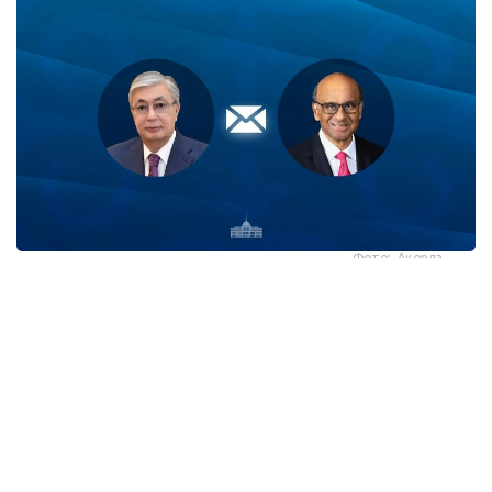
Фото: Ақорда
قاسىم-جومارت توقايەۆ تارمان شانمۋگاراتنام مەن ونىڭ
وتانداستارىن سينگاپۋردىڭ ۇلتتىق مەيرامى - تاۋەلسىزدىك
كۇنىمەن قۇتتىقتادى.
- پرەزيدەنت جەدەلحاتتا بۇل مەرەكە سينگاپۋر حالقى ءۇشىن
ۇلتتىق بىرلىكتىڭ، مەملەكەت دەربەستىگىنىڭ جانە ورنىقتى
دامۋدىڭ ايشىقتى بەلگىسى رەتىندە ەرەكشە مانگە يە ەكەنىن اتاپ