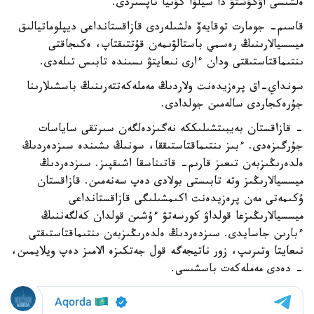
ەلشىسى اۋگۋشتۋ دا سيلۆا كۋنيا تاپسىردى.
قاسىم- جومارت توقايەۆ ەلشىلەردى قازاقستانداعى ديپلوماتيالىق
ميسسيالارىنىڭ رەسمي باستالۋىمەن قۇتتىقتاپ، ەكىجاقتى
ىنتىماقتاستىقتى ودان ءارى نىعايتۋ ىسىندە تابىس تىلەدى.
سونداي-اق پرەزيدەنت ولاردىڭ مەملەكەتتەرىنىڭ باسشىلارىنا
جۇرەكجاردى سالەمىن جولدادى.
- قازاقستان بەيبىتشىلىككە نەگىزدەلگەن سىرتقى ساياسات
جۇرگىزەدى. ءبىز ىنتىماقتاستىققا، سونىڭ ىشىندە سىزدەردىڭ
ەلدەرىڭىزبەن تىعىز قارىم- قاتىناسقا اشىقپىز. سىزدەردىڭ
ميسسيالارىڭىز وتە تابىستى بولادى دەپ سەنەمىن. قازاقستان
ۇكىمەتى مەن پرەزيدەنت اكىمشىلىگى قازاقستانداعى
ميسسيالارىڭىزعا قولداۋ كورسەتۋ ءۇشىن قولدان كەلگەننىڭ
ءبارىن جاسايدى. سىزدەردىڭ ەلدەرىڭىزبەن ىنتىماقتاستىقتى
نىعايتا وتىرىپ، زور ناتيجەگە قول جەتكىزە الامىز دەپ ويلايمىن،
- دەدى مەملەكەت باسشىسى.