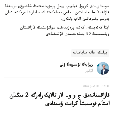
سونداي-اق كورول فيليپپ بيىل پرەزيدەنتتىڭ شاقىرۋى بويىنشا
قازاقستانعا جاسايتىن الداعى مەملەكەتتىك ساپارىنا ەرەكشە ءمان
بەرىپ وتىرعانىن اتاپ وتكەن.
ايتا كەتەيىك، كەشە پرەزيدەنت سولتۇستىك قازاقستان
وبلىسىنىڭ 90 جىلدىعىمەن قۇتتىقتادى.
بيلىك جانە ساياسات
ريزابەك نۇسىپبەك ۇلى
اۆتور
16:38, 08 تامىز 2026
قازاقستاندىق ج و و- لار تالاپكەرلەرگە 2 مىڭنان
استام قوسىمشا گرانت ۇسىنادى