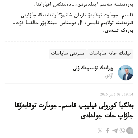
بەرەتىنىنە سەنىم ءبىلدىردى،-دەلىنگەن اقپاراتتا.
قاسىم-جومارت توقايەۆ تارمان شانمۋگاراتنامنىڭ جاۋاپتى
قىزمەتىنە تولايىم تابىس، ال دوستاس سينگاپۋر حالقىنا قۇت-
بەرەكە تىلەدى.
بيلىك جانە ساياسات
سىرتقى ساياسات
ريزابەك نۇسىپبەك ۇلى
اۆتور
19:14, 08 تامىز 2026
بەلگيا كورولى فيليپپ قاسىم-جومارت توقايەۆقا
جاۋاپ حات جولدادى