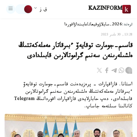
KAZINFORM
ق ز
ترەند:
2026-سايلاۋ
وقيعا
تاعايىنداۋ
اقوردا
13:28, 30 مامىر 2023
قاسىم-جومارت توقايەۆ ءبىرقاتار مەملەكەتتىڭ
ەلشىلەرىنەن سەنىم گراموتالارىن قابىلدادى
استانا. قازاقپارات - پرەزيدەنت قاسىم-جومارت توقايەۆ
ءبىرقاتار مەملەكەتتىڭ ەلشىلەرىنەن سەنىم گراموتالارىن
قابىلدادى، دەپ حابارلايدى قازاقپارات اقوردانىڭ Telegram
كانالىنا سىلتەمە جاساپ.