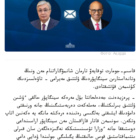
Фото: Ақорда
قاسىم-جومارت توقايەۆ تارمان شانمۋگاراتنام مەن ونىڭ
وتانداستارىن سينگاپۋردىڭ ۇلتتىق مەيرامى - تاۋەلسىزدىك
كۇنىمەن قۇتتىقتادى.
- پرەزيدەنت جەدەلحاتتا بۇل مەرەكە سينگاپۋر حالقى ءۇشىن
ۇلتتىق بىرلىكتىڭ، مەملەكەت دەربەستىگىنىڭ جانە ورنىقتى
دامۋدىڭ ايشىقتى بەلگىسى رەتىندە ەرەكشە مانگە يە ەكەنىن اتاپ
وتكەن. سونىمەن قاتار قازاقستان مەن سينگاپۋر اراسىنداعى
دوستىققا جانە ءوزارا تۇسىنىستىككە نەگىزدەلگەن سان قىرلى
ىنتىماقتاستىق قوس حالىقتىڭ يگىلىگى جولىندا ۇدايى دامي