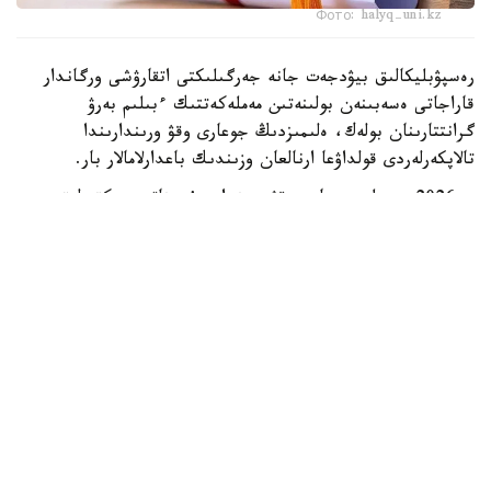
Фото: halyq-uni.kz
رەسپۋبليكالىق بيۋدجەت جانە جەرگىلىكتى اتقارۋشى ورگاندار
قاراجاتى ەسەبىنەن بولىنەتىن مەملەكەتتىك ءبىلىم بەرۋ
گرانتتارىنان بولەك، ەلىمىزدىڭ جوعارى وقۋ ورىندارىندا
تالاپكەرلەردى قولداۋعا ارنالعان وزىندىك باعدارلامالار بار.
- 2026 -جىلى جوعارى وقۋ ورىندارى ۇسىناتىن رەكتورلىق،
ۋنيۆەرسيتەتتىك جانە ىشكى ءبىلىم بەرۋ گرانتتارىنىڭ جالپى
سانى ەكى مىڭنان اسادى. گرانتتاردى بەرۋ تالاپتارىن ءار
ۋنيۆەرسيتەت دەربەس بەلگىلەيدى. ىرىكتەۋ كەزىندە ۇلتتىق
ءبىرىڭعاي تەستىلەۋ ناتيجەلەرى، اكادەميالىق جەتىستىكتەر،
«التىن بەلگى» يەگەرى بولۋى، وليمپيادالار مەن عىلىمي،
شىعارماشىلىق جانە سپورتتىق جارىستارداعى ناتيجەلەر،
سونداي-اق تالاپكەردىڭ الەۋمەتتىك جاعدايى ەسكەرىلەدى، -
دەلىنگەن مينيسترلىك مالىمەتىندە.
ەڭ ءىرى باعدارلامالاردىڭ ءبىرى قوجا احمەت ياساۋي اتىنداعى
حالىقارالىق قازاق-تۇرىك ۋنيۆەرسيتەتىندە جۇزەگە اسىرىلادى.