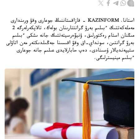
استانا. KAZINFORM - قازاقستاننىڭ جوعارى وقۋ ورىندارى
مەملەكەتتىك ءبىلىم بەرۋ گرانتتارىنان بولەك، تالاپكەرلەرگە 2
مىڭنان استام رەكتورلىق، ۋنيۆەرسيتەتتىك جانە ىشكى ءبىلىم
بەرۋ گرانتىن، سونداي-اق وقۋ اقىسىنا جەڭىلدىكتەر مەن اتاۋلى
ستيپەنديالار ۇسىنادى، دەپ حابارلايدى عىلىم جانە جوعارى
ءبىلىم مينيسترلىگى.