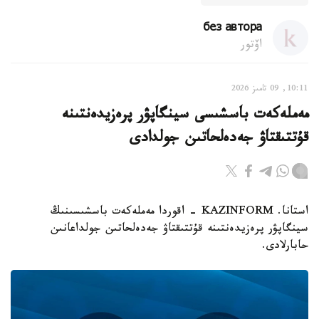
без автора
اۆتور
10:11, 09 تامىز 2026
مەملەكەت باسشىسى سينگاپۋر پرەزيدەنتىنە
قۇتتىقتاۋ جەدەلحاتىن جولدادى
استانا. KAZINFORM - اقوردا مەملەكەت باسشىسىنىڭ
سينگاپۋر پرەزيدەنتىنە قۇتتىقتاۋ جەدەلحاتىن جولداعانىن
حابارلادى.