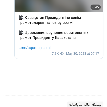
بيلىك جانە ساياسات