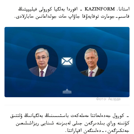
استانا. KAZINFORM - اقوردا بەلگيا كورولى فيليپپتىڭ
قاسىم-جومارت توقايەۆقا جاۋاپ حات جولداعانىن حابارلادى.
Фото: Ақорда
- كورول جەدەلحاتتا مەملەكەت باسشىسىنىڭ بەلگيانىڭ ۇلتتىق
كۇنىنە وراي بىلدىرگەن جىلى لەبىزىنە شىنايى ريزاشىلىعىن
جەتكىزگەن،-دەلىنگەن اقپاراتتا.