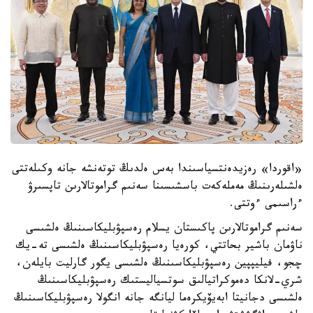
«اقوردا» رەزيدەنتسياسىندا بەس ەلدىڭ توتەنشە جانە وكىلەتتى
ەلشىلەرىنىڭ مەملەكەت باسشىسىنا سەنىم گراموتالارىن تاپسىرۋ
ءراسىمى ءوتتى.
سەنىم گراموتالارىن پاكىستان يسلام رەسپۋبليكاسىنىڭ ەلشىسى
ناۋمان باشير بحاتتي، كورەيا رەسپۋبليكاسىنىڭ ەلشىسى تە-يك
چجو، فيليپپين رەسپۋبليكاسىنىڭ ەلشىسى يگور گارليت بايلەن،
شري-لانكا دەموكراتيالىق سوتسياليستىك رەسپۋبليكاسىنىڭ
ەلشىسى دجانيتا ابەيۆيكرەما ليانگە جانە انگولا رەسپۋبليكاسىنىڭ