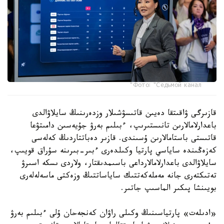
Фото: "Седьмой канал"
قازىرگى ۋاقىتقا دەيىن قاتىسۋشىلار وزدەرىنىڭ سايلاۋالدى
باعدارلامالارىن تانىستىرىپ، ءبىلىم بەرۋ جۇيەسىن دامىتۋعا
قاتىستى باستامالارىن ۇسىندى. قازىر دەباتتاردىڭ كەلەسى
كەزەڭىندە ساياسي پارتيا وكىلدەرى ءبىر-بىرىنە سۇراق قويىپ،
سايلاۋالدى باعدارلامالارداعى باسىمدىقتار، ولاردى ىسكە اسىرۋ
تەتىكتەرى جانە مەملەكەتتىك ساياساتتىڭ وزەكتى ماسەلەلەرى
بويىنشا پىكىر الماسىپ جاتىر.
«ادىلەت» پارتياسىنىڭ وكىلى راۋان كەنجەحان ۇلى ءبىلىم بەرۋ