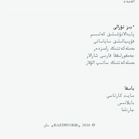
الەمدە
ءبىز تۋرالى
پايدالانۋشىلىق كەلىسىم
قۇپىيالىلىق ساياساتى
مەملەكەتتىك رامىزدەر
جەمقورلىققا قارسى شارالار
مەملەكەتتىك ساتىپ الۋلار
باسقا
سايت كارتاسى
بايلانىس
جارناما
© 2026 «KAZINFORM» حاق