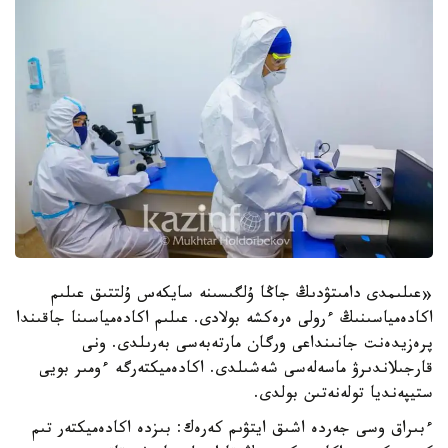
«عىلىمدى دامىتۋدىڭ جاڭا ۇلگىسىنە سايكەس ۇلتتىق عىلىم
اكادەمياسىنىڭ ءرولى ەرەكشە بولادى. عىلىم اكادەمياسىنا جاقىندا
پرەزيدەنت جانىنداعى ورگان مارتەبەسى بەرىلدى. ونى
قارجىلاندىرۋ ماسەلەسى شەشىلدى. اكادەميكتەرگە ءومىر بويى
ستيپەنديا تولەنەتىن بولدى.
ءبىراق وسى جەردە اشىق ايتۋىم كەرەك: بىزدە اكادەميكتەر تىم