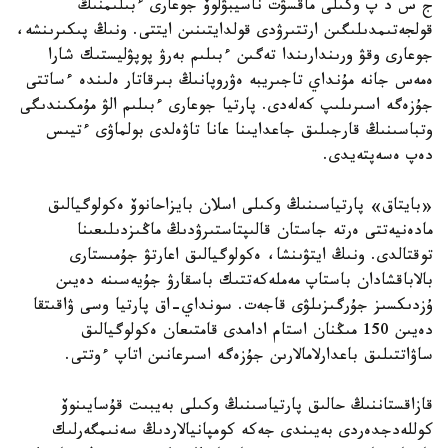
ج س د پ وكىلى ماقسۋت ناسيبۋلوۆ جوعارى ءبىلىمنىڭ
قولجەتىمدىلىگىن ارتتىرۋدى قولدايتىنىن ايتتى. ونىڭ پىكىرىنشە،
جوعارى وقۋ ورىندارىندا تەگىن ءبىلىم بەرۋ پوپۋليستىك شارا
ەمەس جانە مۇنداي تاجىريبە ەۋروپانىڭ بىرقاتار ەلىندە ءساتتى
جۇزەگە اسىرىلىپ كەلەدى. پارتيا جوعارى ءبىلىم الۋ مۇمكىندىگى
وتباسىنىڭ قارجىلىق جاعدايىنا عانا تاۋەلدى بولماۋى ءتيىس
دەپ ەسەپتەيدى.
«بايتاق» پارتياسىنىڭ وكىلى اسلان بايزاحانوۆ ەكولوگيالىق
مادەنيەتتى ەرتە جاستان قالىپتاستىرۋدىڭ ماڭىزدىلىعىنا
توقتالدى. ونىڭ ايتۋىنشا، ەكولوگيالىق اعارتۋ جۇمىستارى
بالاباقشادان باستاپ مەملەكەتتىك باسقارۋ جۇيەسىنە دەيىن
ۇزدىكسىز جۇرگىزىلۋى قاجەت. سونداي-اق پارتيا وسى ۋاقىتقا
دەيىن 150 مىڭنان استام ادامدى قامتىعان ەكولوگيالىق
ساۋاتتىلىق باعدارلامالارىن جۇزەگە اسىرعانىن اتاپ ءوتتى.
قازاقستاننىڭ حالىق پارتياسىنىڭ وكىلى بەيبىت قۇسايىنوۆ
كوللەدجدەردى بەيىندى جەكە كومپانيالاردىڭ سەنىمگەرلىك