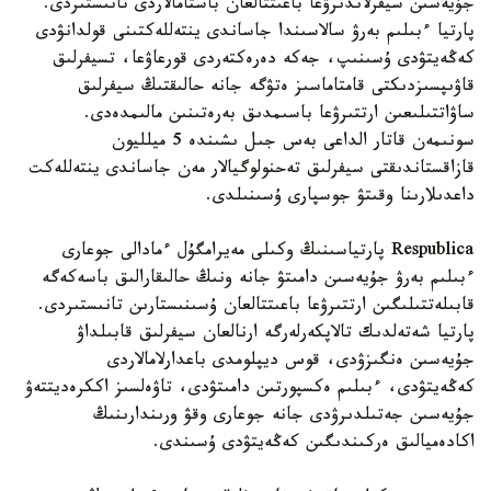
جۇيەسىن سيفرلاندىرۋعا باعىتتالعان باستامالاردى تانىستىردى.
پارتيا ءبىلىم بەرۋ سالاسىندا جاساندى ينتەللەكتىنى قولدانۋدى
كەڭەيتۋدى ۇسىنىپ، جەكە دەرەكتەردى قورعاۋعا، تسيفرلىق
قاۋىپسىزدىكتى قامتاماسىز ەتۋگە جانە حالىقتىڭ سيفرلىق
ساۋاتتىلىعىن ارتتىرۋعا باسىمدىق بەرەتىنىن مالىمدەدى.
سونىمەن قاتار الداعى بەس جىل ىشىندە 5 ميلليون
قازاقستاندىقتى سيفرلىق تەحنولوگيالار مەن جاساندى ينتەللەكت
داعدىلارىنا وقىتۋ جوسپارى ۇسىنىلدى.
Respublica پارتياسىنىڭ وكىلى مەيرامگۇل ءمادالى جوعارى
ءبىلىم بەرۋ جۇيەسىن دامىتۋ جانە ونىڭ حالىقارالىق باسەكەگە
قابىلەتتىلىگىن ارتتىرۋعا باعىتتالعان ۇسىنىستارىن تانىستىردى.
پارتيا شەتەلدىك تالاپكەرلەرگە ارنالعان سيفرلىق قابىلداۋ
جۇيەسىن ەنگىزۋدى، قوس ديپلومدى باعدارلامالاردى
كەڭەيتۋدى، ءبىلىم ەكسپورتىن دامىتۋدى، تاۋەلسىز اككرەديتتەۋ
جۇيەسىن جەتىلدىرۋدى جانە جوعارى وقۋ ورىندارىنىڭ
اكادەميالىق ەركىندىگىن كەڭەيتۋدى ۇسىندى.