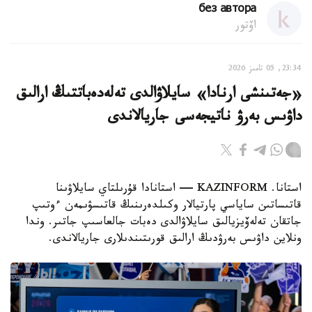
без автора
اۆتور
23:34, 05 تامىز 2026
«جەتىنشى ارنادا» سايلاۋالدى تەلەدەباتتىڭ ارالىق
داۋىس بەرۋ ناتيجەسى جاريالاندى
استانا. KAZINFORM — استانادا قۇرىلتاي سايلاۋىنا
قاتىساتىن ساياسي پارتيالار وكىلدەرىنىڭ قاتىسۋىمەن ءوتىپ
جاتقان تەلەۆيزيالىق سايلاۋالدى دەبات جالعاسىپ جاتىر. وندا
ونلاين داۋىس بەرۋدىڭ ارالىق قورىتىندىلارى جاريالاندى.