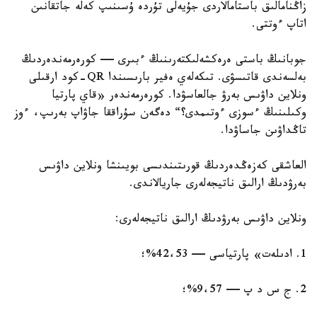
زاڭنامالىق باستامالاردى جۇيەلى تۇردە ۇسىنىپ كەلە جاتقانىن
اتاپ ءوتتى.
جوبانىڭ باستى ەرەكشەلىكتەرىنىڭ ءبىرى — كورەرمەندەردىڭ
بەلسەندى قاتىسۋى. تىكەلەي ەفير بارىسىندا QR-كود ارقىلى
ونلاين داۋىس بەرۋ جالعاسۋدا. كورەرمەندەر «قاي پارتيا
وكىلىنىڭ ءسوزى ءوتىمدى؟“ دەگەن سۇراققا جاۋاپ بەرىپ، ءوز
تاڭداۋىن جاساۋدا.
العاشقى كەزەڭدەردىڭ قورىتىندىسى بويىنشا ونلاين داۋىس
بەرۋدىڭ ارالىق ناتيجەلەرى جاريالاندى.
ونلاين داۋىس بەرۋدىڭ ارالىق ناتيجەلەرى:
1. ادىلەت» پارتياسى — 42،53%؛
2. ج س د پ — 9،57%؛