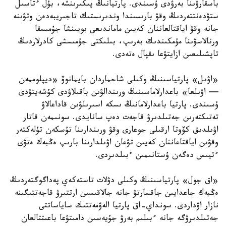
باسقارۋىنا بەرۋدى ۇسىندى. پارتيانىڭ پىكىرىنشە، بۇل ءتاسىل
ستۋدەنتتەردىڭ وقۋ بارىسىندا وندىرىستىك تاجىريبەدەن وتۋىنە
جانە وقۋ اياقتالعاننان كەيىن ماماندىعى بويىنشا جۇمىسقا
ورنالاسۋىنا مۇمكىندىك بەرىپ، بىلىكتى جۇمىسشى كادرلاردىڭ
تاپشىلىعىن ازايتۋعا ىقپال ەتەدى.
«اۋىل» پارتياسىنىڭ وكىلى شاحماردان بايمانوۆ «ديپلوممەن
— اۋىلعا» باعدارلاماسىنىڭ ورىندالۋىن باقىلاۋدى كۇشەيتۋدى
ۇسىندى. پارتيا باعدارلامانىڭ ىسكە اسىرىلۋىن قاداعالاۋ
تەتىكتەرىن جەتىلدىرۋ قاجەت دەپ سانايدى. سونىمەن قاتار
اۋىلدىق كۆوتا ارقىلى جوعارى وقۋ ورىندارىنا تۇسكەن تۇلەكتەر
وقۋىن اياقتاعاننان كەيىن تۋعان اۋىلدارىنا بارىپ ەڭبەك ەتۋى
ءتيىس دەگەن ۇستانىمىن ءبىلدىردى.
«اق جول» پارتياسىنىڭ وكىلى دۋلات تاستەكەي پەداگوگتەردىڭ
ەڭبەك جاعدايىن جاقسارتۋ جانە جالاقىسىن ارتتىرۋ قاجەتتىگىنە
نازار اۋداردى. سونداي-اق پارتيا الەۋمەتتىك ساياساتتى
جەتىلدىرۋگە جانە ءبىلىم بەرۋ جۇيەسىن دامىتۋعا باعىتتالعان