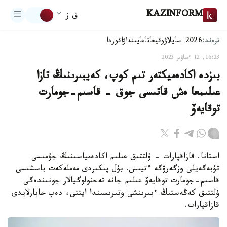
KAZINFORM
ق ز
ترەند:
2026-سايلاۋ
وقيعا
تاعايىنداۋ
اقوردا
16:23, 12 ءساۋىر 2023
بىزدە اكادەميكتەر تىم كوپ، كەيبىرىنىڭ تازا
عىلىمعا ەش قاتىسى جوق - قاسىم-جومارت
توقايەۆ
استانا. قازاقپارات - ۇلتتىق عىلىم اكادەمياسىنىڭ جۇمىسى
تۇبەگەيلى وزگەرۋگە ءتيىس. بۇل پىكىردى مەملەكەت باسشىسى
قاسىم-جومارت توقايەۆ عىلىم جانە تەحنولوگيالار جونىندەگى
ۇلتتىق كەڭەستىڭ ءبىرىنشى وتىرىسىندا ايتتى، دەپ حابارلايدى
قازاقپارات.