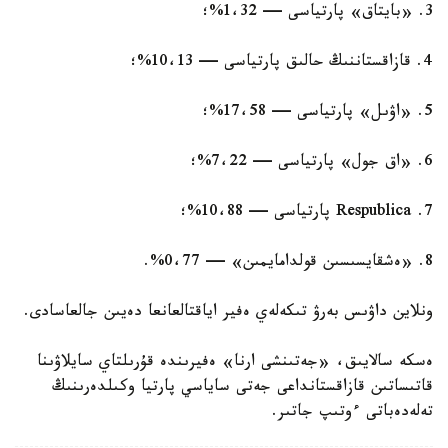
3. «بايتاق» پارتياسى — 1،32%؛
4. قازاقستاننىڭ حالىق پارتياسى — 10،13%؛
5. «اۋىل» پارتياسى — 17،58%؛
6. «اق جول» پارتياسى — 7،22%؛
7. Respublica پارتياسى — 10،88%؛
8. «ەشقايسىسىن قولدامايمىن» — 0،77%.
ونلاين داۋىس بەرۋ تىكەلەي ەفير اياقتالعانعا دەيىن جالعاسادى.
ەسكە سالايىق، «جەتىنشى ارنا» ەفيرىندە قۇرىلتاي سايلاۋىنا
قاتىساتىن قازاقستانداعى جەتى ساياسي پارتيا وكىلدەرىنىڭ
تەلەدەباتى ءوتىپ جاتىر.