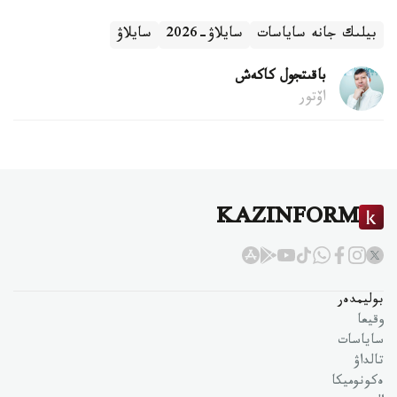
بيلىك جانە ساياسات
سايلاۋ-2026
سايلاۋ
باقىتجول كاكەش
اۆتور
KAZINFORM
بوليمدەر
وقيعا
ساياسات
تالداۋ
ەكونوميكا