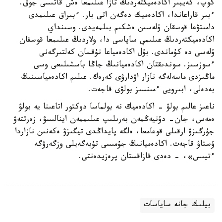
كوپ، كەيبىر اكادەميكتەردىڭ تازا عىلىمعا ەش قاتىسى جوق.
ءبىر قاراعاندا، اكادەميك دەگەن اتى بار. ءبىراق عىلىمدى
دامىتۋعا قوسقان ۇلەسىن ەشكىم بىلمەيدى. وسىنداي
اكادەميكتەردىڭ عىلىمي ساپاسى دا، ولاردىڭ عىلىمعا قوسقان
ۇلەسى دە كۇماندى. بۇل اكادەمياعا نۇقسان كەلتىرگەنى
ءسوزسىز. سوندىقتان اكادەميانىڭ جاڭا باسشىلىعى وسى
ماڭىزدى ماسەلەگە نازار اۋدارۋى كەرەك. عىلىم اكادەمياسىنىڭ
بەدەلى، ابىرويى ءمىنسىز بولۋى قاجەت.
ناعىز عالىم بولۋ - اكادەميك نە بولماسا دوكتور اتاعىنا يە بولۋ
ەمەس، جان- دۇنيەڭمەن بەرىلىپ عىلىممەن اينالىسۋ، زەرتتەۋ
جۇرگىزۋ ارقىلى قوعامعا، ەلگە پايداڭدى تيگىزۋ ەكەنىن نازاردا
ۇستاۋ قاجەت. اكادەميانىڭ جۇمىسى تۇبەگەيلى وزگەرۋگە
ءتيىس»، - دەدى قازاقستان پرەزيدەنتى.
بيلىك جانە ساياسات