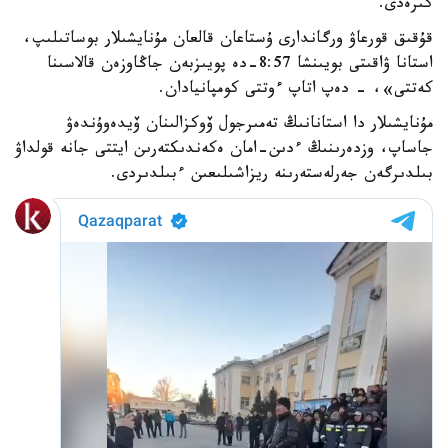
كىرەدى.
قۇقىق قورعاۋ ورگاندارى ۇستاعان قالعان مۇنايشىلار بوساتىلىپ،
استانا ۋاقىتى بويىنشا 8:57-دە پويىزبەن جاڭاوزەن قالاسىنا
كەتتى»، - دەپ اتاپ ءوتتى كومپانيادان.
مۇنايشىلار دا استانانىڭ تەمىرجول ۆوكزالىنان ۆيدەوۇندەۋ
جاساپ، وزدەرىنىڭ ءدىن-امان ەكەندىكتەرىن ايتتى جانە قولداۋ
بىلدىرگەن جەرلەستەرىنە ريزاشىلىعىن ءبىلدىردى.