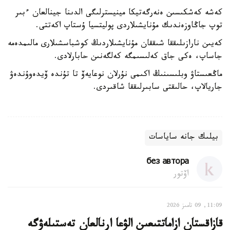
كەشە كەشكىسىن ەنەرگەتيكا مينيسترلىگى الدىنا جينالعان ءبىر
توپ جاڭاوزەندىك مۇنايشىلاردى پوليتسيا ۇستاپ اكەتتى.
كەيىن نارازىلىققا شىققان مۇنايشىلاردىڭ كوشباسشىلارى مالىمدەمە
جاساپ، ەكى جاق كەلىسىمگە كەلگەنىن حابارلادى.
ماڭعىستاۋ وبلىسىنىڭ اكىمى نۇرلان نوعايەۆ تا تۇندە ۆيدەوۇندەۋ
جاريالاپ، حالىقتى سابىرلىققا شاقىردى.
بيلىك جانە ساياسات
без автора
اۆتور
11:09, 09 تامىز 2026
قازاقستان ازاماتتىعىن الۋعا ارنالعان تەستىلەۋگە