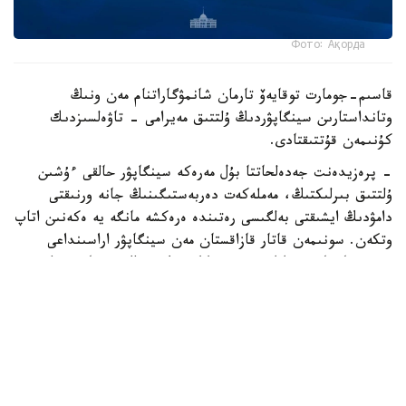
Фото: Ақорда
قاسىم-جومارت توقايەۆ تارمان شانمۋگاراتنام مەن ونىڭ
وتانداستارىن سينگاپۋردىڭ ۇلتتىق مەيرامى - تاۋەلسىزدىك
كۇنىمەن قۇتتىقتادى.
- پرەزيدەنت جەدەلحاتتا بۇل مەرەكە سينگاپۋر حالقى ءۇشىن
ۇلتتىق بىرلىكتىڭ، مەملەكەت دەربەستىگىنىڭ جانە ورنىقتى
دامۋدىڭ ايشىقتى بەلگىسى رەتىندە ەرەكشە مانگە يە ەكەنىن اتاپ
وتكەن. سونىمەن قاتار قازاقستان مەن سينگاپۋر اراسىنداعى
دوستىققا جانە ءوزارا تۇسىنىستىككە نەگىزدەلگەن سان قىرلى
ىنتىماقتاستىق قوس حالىقتىڭ يگىلىگى جولىندا ۇدايى دامي
بەرەتىنىنە سەنىم ءبىلدىردى،-دەلىنگەن اقپاراتتا.
قاسىم-جومارت توقايەۆ تارمان شانمۋگاراتنامنىڭ جاۋاپتى
قىزمەتىنە تولايىم تابىس، ال دوستاس سينگاپۋر حالقىنا قۇت-
بەرەكە تىلەدى.