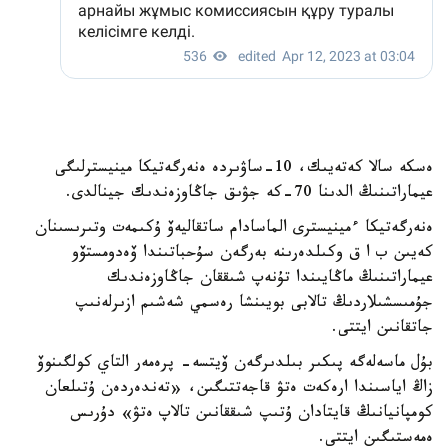
ەسكە سالا كەتەيىك، 10-ساۋىردە ەنەرگەتيكا مينيسترلىگى
عيماراتىنىڭ الدىنا 70-كە جۋىق جاڭاوزەندىك جينالدى.
ەنەرگەتيكا ءمينيسترى الماسادام ساتقاليەۆ ۇكىمەت وتىرىسىنان
كەيىن ب ا ق وكىلدەرىنە بەرگەن سۇحباتىندا ۆەدومستۆو
عيماراتىنىڭ ماڭايىندا تۇنەپ شىققان جاڭاوزەندىك
جۇمىسشىلاردىڭ تالابى بويىنشا رەسمي شەشىم ازىرلەنىپ
جاتقانىن ايتتى.
بۇل ماسەلەگە پىكىر بىلدىرگەن ۆيتسە- پرەمەر التاي كولگىنوۆ
زاڭ اياسىندا ارەكەت ەتۋ قاجەتتىگىن، «تەندەردەن ۇتىلعان
كومپانيانىڭ قايتادان ۇتىپ شىققانىن تالاپ ەتۋ» دۇرىس
ەمەستىگىن ايتتى.