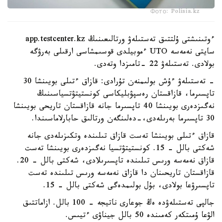
Фото: Polisia.kz
ءوتىنىشتى ۇلتتىق تەستىلەۋ ورتالىعىنىڭ app.testcenter.kz
سايتى نەمەسە UTO ءموبيلدى قوسىمشاسى ارقىلى بەرۋگە
بولادى. تەستىلەۋ 22 -تامىزدا وتەدى.
- تەستىلەۋ ءۇش بولىمنەن تۇرادى: قازاق ءتىلى بويىنشا 30
تاپسىرما، قازاقستان رەسپۋبليكاسى كونستيتۋتسياسىنىڭ
نەگىزدەرى بويىنشا 40 تاپسىرما جانە قازاقستان تاريحى بويىنشا
30 تاپسىرما بەرىلەدى،-دەلىنگەن ورتالىق حابارلاماسىندا.
قازاق ءتىلى بويىنشا تەست قازاق تىلىندە وتكىزىلەدى جانە
شەكتى بالل - 15. كونستيتۋتسيا نەگىزدەرى بويىنشا تەست
قازاق نەمەسە ورىس تىلىندە تاپسىرىلادى، شەكتى بالل - 20.
قازاقستان تاريحىنان دا قازاق نەمەسە ورىس تىلىندە تەست
تاپسىرۋعا بولادى، بۇل بولىمدەگى شەكتى بالل - 15.
جالپى تەستىلەۋدە ەڭ جوعارى ناتيجە - 100 بالل. ازاماتتىق
الۋعا ۇمىتكەر كەمىندە 50 بالل جيناۋى ءتيىس.