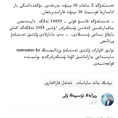
تەستىلەۋگە 2 ساعات 10 مينۋت بەرىلەدى. مۇگەدەكتىگى بار
ادامدارعا قوسىمشا 30 مينۋت قاراستىرىلعان.
- تەستىلەۋگە قاتىسۋ قۇنى - 14693 تەڭگە. دايىندىعىن
جاقسارتقىسى كەلەتىن ۇمىتكەرلەر ءۇشىن 3355 تەڭگەگە اقىلى
بايقاۋ سىناعى ۇسىنىلادى، - دەپ حابارلادى ۇلتتىق تەستىلەۋ
ورتالىعى.
تولىق اقپارات ۇلتتىق تەستىلەۋ ورتالىعىنىڭ testcenter.kz
سايتىنداعى «ازاماتتىق الۋعا ۇمىتكەرلەرگە» بولىمىندە
قولجەتىمدى.
بيلىك جانە ساياسات
شەتەل قازاقتارى
ريزابەك نۇسىپبەك ۇلى
اۆتور