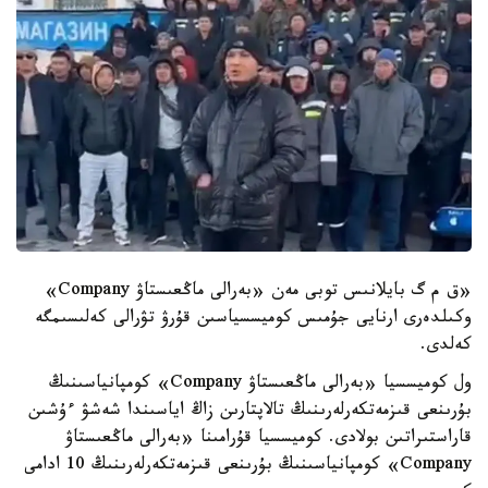
«ق م گ بايلانىس توبى مەن «بەرالى ماڭعىستاۋ Company»
وكىلدەرى ارنايى جۇمىس كوميسسياسىن قۇرۋ تۋرالى كەلىسىمگە
كەلدى.
ول كوميسسيا «بەرالى ماڭعىستاۋ Company» كومپانياسىنىڭ
بۇرىنعى قىزمەتكەرلەرىنىڭ تالاپتارىن زاڭ اياسىندا شەشۋ ءۇشىن
قاراستىراتىن بولادى. كوميسسيا قۇرامىنا «بەرالى ماڭعىستاۋ
Company» كومپانياسىنىڭ بۇرىنعى قىزمەتكەرلەرىنىڭ 10 ادامى