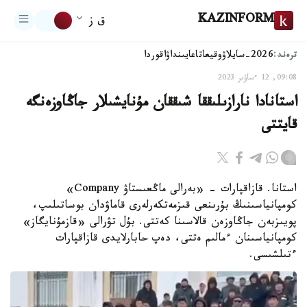
KAZINFORM
ق ز
ترەند:
2026-سايلاۋ
وقيعا
تاعايىنداۋ
اقوردا
09:08, 12 ءساۋىر 2023
استانادا نارازىلىققا شىققان مۇنايشىلار جاڭاوزەنگە
قايتتى
استانا. قازاقپارات - «بەرالى ماڭعىستاۋ Company»
كومپانياسىنىڭ بۇرىنعى قىزمەتكەرلەرى قاماۋدان بوساتىلىپ،
پويىزبەن جاڭاوزەن قالاسىنا كەتتى. بۇل تۋرالى «قازمۇنايگاز»
كومپانياسىنان ءمالىم ەتتى، دەپ حابارلايدى قازاقپارات
ءتىلشىسى.