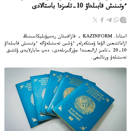
ءوتىنىش قابىلداۋ 10-تامىزدا باستالادى
استانا. KAZINFORM - قازاقستان رەسپۋبليكاسىنىڭ
ازاماتتىعىن الۋعا ۇمىتكەرلەر ءۇشىن تەستىلەۋگە ءوتىنىش قابىلداۋ
10-20 -تامىز ارالىعىندا جۇرگىزىلەدى، دەپ حابارلايدى ۇلتتىق
تەستىلەۋ ورتالىعى.