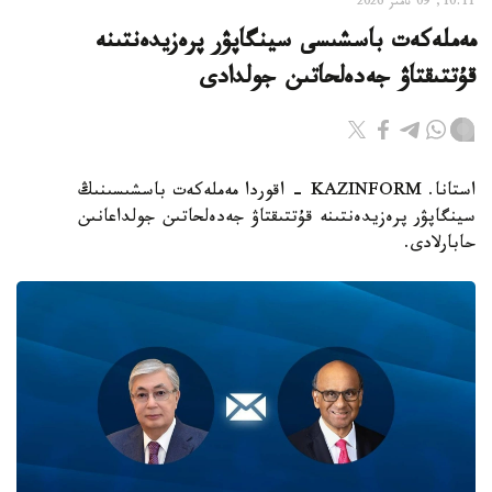
10:11, 09 تامىز 2026
مەملەكەت باسشىسى سينگاپۋر پرەزيدەنتىنە
قۇتتىقتاۋ جەدەلحاتىن جولدادى
استانا. KAZINFORM - اقوردا مەملەكەت باسشىسىنىڭ
سينگاپۋر پرەزيدەنتىنە قۇتتىقتاۋ جەدەلحاتىن جولداعانىن
حابارلادى.