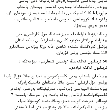
سايىن جەتەكشى كاسىپكەرلەردى گەرمانياعا ەكى اپتالىق
بيزنەس-تاعلىمداماعا جىبەرىپ كەلەمىز. بيىلدان باستاپ
جاپونياعا 10 كاسىپكەردى تاعلىمداماعا جىبەرەمىز. سونداي-اق،
وڭتۇستىك كورەيامەن دە وسى ماسەلە پىسىقتالىپ جاتىر»، -
دەدى مەرەي يسايەۆا.
ونىڭ ايتۋىنا قاراعاندا، «بيزنەستىڭ جول كارتاسى» مەن
«قاراپايىم زاتتار ەكونوميكاسى» باعدارلاماسى ىسكە اسقان
بۇكىل كەزەڭنىڭ ىشىندە شاعىن جانە ورتا بيزنەس نىساندارى
119 مىڭ جۇمىس ورنىن قۇرعان.
50 تريلليون تەڭگەنىڭ ءونىمىن شىعارىپ، بيۋجەتكە 3
تريلليون تەڭگە تولەدى.
«بيىلدان باستاپ «مەن كاسىپكەرمىن» دەيتىن جاڭا قۇرال پايدا
بولدى. بۇل ارقىلى ءىسىن جاڭا باستاعان كاسىپكەرلەرگە
بيزنەستىڭ الىپپەسىن ۇيرەتىپ، سەرتيفيكات بەرەمىز. ايەلدەر
كاسىپكەرلىگىنە ارنالعان جەكە باعىت بار. سونىڭ اياسىندا 7
قوسالقى قىزمەت كورسەتەمىز. ونىڭ ىشىنە كونسۋلتاتسيا،
بيزنەس-تالىمگەرلىك، سالالىق وقىتۋ سياقتى اسا قاجەتتى