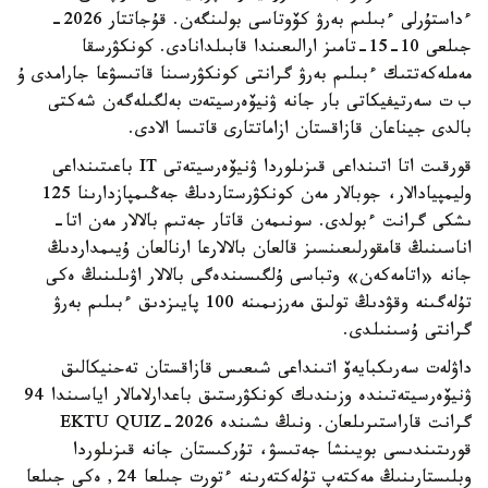
ءداستۇرلى ءبىلىم بەرۋ كۆوتاسى بولىنگەن. قۇجاتتار 2026-
جىلعى 10-15-تامىز ارالىعىندا قابىلدانادى. كونكۋرسقا
مەملەكەتتىك ءبىلىم بەرۋ گرانتى كونكۋرسىنا قاتىسۋعا جارامدى ۇ
ب ت سەرتيفيكاتى بار جانە ۋنيۆەرسيتەت بەلگىلەگەن شەكتى
بالدى جيناعان قازاقستان ازاماتتارى قاتىسا الادى.
قورقىت اتا اتىنداعى قىزىلوردا ۋنيۆەرسيتەتى IT باعىتىنداعى
وليمپيادالار، جوبالار مەن كونكۋرستاردىڭ جەڭىمپازدارىنا 125
ىشكى گرانت ءبولدى. سونىمەن قاتار جەتىم بالالار مەن اتا-
اناسىنىڭ قامقورلىعىنسىز قالعان بالالارعا ارنالعان ۇيىمداردىڭ
جانە «اتامەكەن» وتباسى ۇلگىسىندەگى بالالار اۋىلىنىڭ ەكى
تۇلەگىنە وقۋدىڭ تولىق مەرزىمىنە 100 پايىزدىق ءبىلىم بەرۋ
گرانتى ۇسىنىلدى.
داۋلەت سەرىكبايەۆ اتىنداعى شىعىس قازاقستان تەحنيكالىق
ۋنيۆەرسيتەتىندە وزىندىك كونكۋرستىق باعدارلامالار اياسىندا 94
گرانت قاراستىرىلعان. ونىڭ ىشىندە EKTU QUIZ-2026
قورىتىندىسى بويىنشا جەتىسۋ، تۇركىستان جانە قىزىلوردا
وبلىستارىنىڭ مەكتەپ تۇلەكتەرىنە ءتورت جىلعا 24, ەكى جىلعا