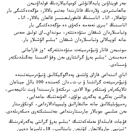
جەر قويناۋىن پايدالانۋشى كومپانيالاردىڭ قولداۋىمەن
جالعاستىردى. ولاردىڭ قاتارىندا جەتىم بالالار، مۇگەدەكتىگى بار
تۇلعالار، اتا- اناسىنىڭ قامقورلىعىنسىز قالعان بالالار، اتا-
اناسىنىڭ ءبىرى نەمەسە ەكەۋى دە مۇگەدەكتىگى بار
وتباسىلاردان شىققان ستۋدەنتتەر، سونداي-اق تولىق ەمەس
جانە كوپبالالى وتباسىلاردان شىققان ءبىلىم الۋشىلار بار.
سونىمەن قاتار ۋنيۆەرسيتەت ستۋدەنتتەرگە ءوز قاراجاتى
ەسەبىنەن ءبىلىم بەرۋ گرانتتارى مەن وقۋ اقىسىنا جەڭىلدىكتەر
ۇسىنادى.
اباي اتىنداعى قازاق ۇلتتىق پەداگوگيكالىق ۋنيۆەرسيتەتىندە
ۋنيۆەرسيتەت گرانتىنا ۇ ب ت-دان كەمىندە 100 بالل جيناعان
تالاپكەرلەر ۇمىتكەر بولا الادى. ىرىكتەۋ بارىسىندا ۇبت ناتيجەسى،
«التىن بەلگى» يەگەرى بولۋى، الەۋمەتتىك جاعدايى،
رەسپۋبليكالىق جانە حالىقارالىق وليمپيادالارداعى، كونكۋرستار
مەن عىلىمي جوبالار جارىستارىنداعى جەتىستىكتەرى ەسكەرىلەدى.
قۇجات قابىلداۋ مەملەكەتتىك ءبىلىم بەرۋ گرانتى يەگەرلەرىنىڭ
ءتىزىمى جاريالانعان كۇننەن باستالىپ، 18-تامىزعا دەيىن