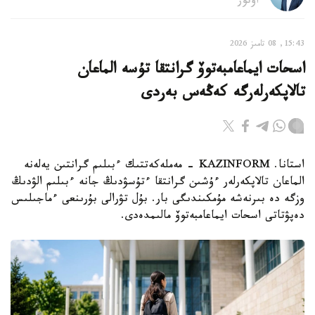
اۆتور
15:43, 08 تامىز 2026
اسحات ايماعامبەتوۆ گرانتقا تۇسە الماعان
تالاپكەرلەرگە كەڭەس بەردى
استانا. KAZINFORM - مەملەكەتتىك ءبىلىم گرانتىن يەلەنە
الماعان تالاپكەرلەر ءۇشىن گرانتقا ءتۇسۋدىڭ جانە ءبىلىم الۋدىڭ
وزگە دە بىرنەشە مۇمكىندىگى بار. بۇل تۋرالى بۇرىنعى ءماجىلىس
دەپۋتاتى اسحات ايماعامبەتوۆ مالىمدەدى.