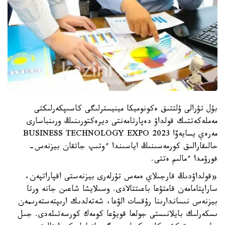
بۇل تۋرالى ۇلتتىق ەكونوميكا مينيسترلىگى كاسىپكەرلىكتى
مەملەكەتتىك قولداۋ دەپارتامەنتى ديرەكتورىنىڭ ورىنباسارى
مەرەي يسايەۆا BUSINESS TECHNOLOGY EXPO 2023
حالىقارالىق كورمەسىنىڭ اياسىندا ءوتىپ جاتقان بيزنەس-
فورۋمدا ءمالىم ەتتى.
«قولداۋدىڭ قارجىلاي ەمەس تۇرلەرى بيزنەستى اقپاراتپەن،
ساراپتامامەن قامتۋعا باعىتتالادى. وسىلايشا شاعىن جانە ورتا
بيزنەس نىساندارىنا رۇقسات الۋعا، شەتەلدىك ارىپتەستەرىمەن
ىسكەرلىك بايلانىستى جولعا قويۋعا كومەك كورسەتىلەدى. جىل