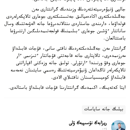
جالپى ۋنيۆەرسيتەتتەردىڭ وزىندىك گرانتتارى مەن
جەڭىلدىكتەرى اكادەميالىق جەتىستىكتەرى جوعارى تالاپكەرلەردى
قولداۋعا، دارىندى جاستاردى ىنتالاندىرۋعا جانە الەۋمەتتىك وسال
ساناتتار ءۇشىن جوعارى ءبىلىمنىڭ قولجەتىمدىلىگىن ارتتىرۋعا
باعىتتالعان.
گرانتتار مەن جەڭىلدىكتەردىڭ ناقتى سانى، قۇجات قابىلداۋ
مەرزىمدەرى، تالاپتارى جانە قاجەتتى قۇجاتتار ءتىزىمى ءار
جوعارى وقۋ ورنىندا ءارتۇرلى. تولىق جانە وزەكتى اقپاراتتى
تالاپكەرلەر تاڭداعان ۋنيۆەرسيتەتتىڭ رەسمي سايتىنان نەمەسە
قابىلداۋ كوميسسياسىنان ناقتىلاي الادى.
ايتا كەتەيىك، اكىمدىك گرانتتارىنا قۇجات قابىلداۋ باستالدى.
بيلىك جانە ساياسات
ريزابەك نۇسىپبەك ۇلى