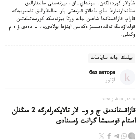
شارالار كوزدەلگەن. سونداي-اق، بيزنەستى حالىقارالىق
ستاندارتتارعا ساي باعالاۋ قىزمەتى بار. حالىقارالىق تاجىريبەگە
قاراپ قازاقستاندا شاعىن جانە ورتا بيزنەسكە كورسەتىلەتىن
قولداۋدىڭ تەڭدەسسىز ەكەنىن ايتۋعا بولادى»، - دەدى ۇ ە م
وكىلى.
بيلىك جانە ساياسات
без автора
اۆتور
16:38, 08 تامىز 2026
قازاقستاندىق ج و و- لار تالاپكەرلەرگە 2 مىڭنان
استام قوسىمشا گرانت ۇسىنادى