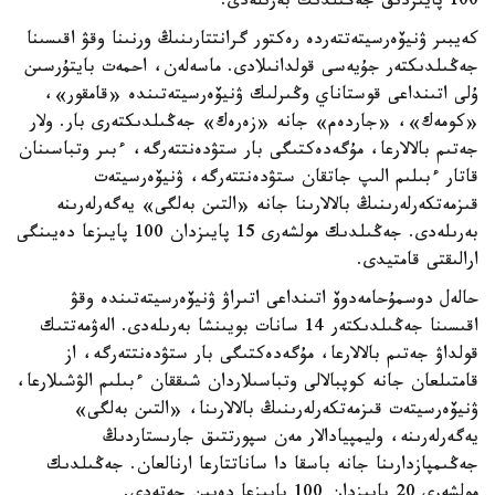
100 پايىزدىق جەڭىلدىك بەرىلەدى.
كەيبىر ۋنيۆەرسيتەتتەردە رەكتور گرانتتارىنىڭ ورنىنا وقۋ اقىسىنا
جەڭىلدىكتەر جۇيەسى قولدانىلادى. ماسەلەن، احمەت بايتۇرسىن
ۇلى اتىنداعى قوستاناي وڭىرلىك ۋنيۆەرسيتەتىندە «قامقور»،
«كومەك»، «جاردەم» جانە «زەرەك» جەڭىلدىكتەرى بار. ولار
جەتىم بالالارعا، مۇگەدەكتىگى بار ستۋدەنتتەرگە، ءبىر وتباسىنان
قاتار ءبىلىم الىپ جاتقان ستۋدەنتتەرگە، ۋنيۆەرسيتەت
قىزمەتكەرلەرىنىڭ بالالارىنا جانە «التىن بەلگى» يەگەرلەرىنە
بەرىلەدى. جەڭىلدىك مولشەرى 15 پايىزدان 100 پايىزعا دەيىنگى
ارالىقتى قامتيدى.
حالەل دوسمۇحامەدوۆ اتىنداعى اتىراۋ ۋنيۆەرسيتەتىندە وقۋ
اقىسىنا جەڭىلدىكتەر 14 سانات بويىنشا بەرىلەدى. الەۋمەتتىك
قولداۋ جەتىم بالالارعا، مۇگەدەكتىگى بار ستۋدەنتتەرگە، از
قامتىلعان جانە كوپبالالى وتباسىلاردان شىققان ءبىلىم الۋشىلارعا،
ۋنيۆەرسيتەت قىزمەتكەرلەرىنىڭ بالالارىنا، «التىن بەلگى»
يەگەرلەرىنە، وليمپيادالار مەن سپورتتىق جارىستاردىڭ
جەڭىمپازدارىنا جانە باسقا دا ساناتتارعا ارنالعان. جەڭىلدىك
مولشەرى 20 پايىزدان 100 پايىزعا دەيىن جەتەدى.