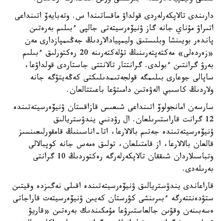
دارىندى تالاپكەرلەردى قولداۋ ماقساتىندا س. وتەبايەۆ اتىنداعى
اتىراۋ مۇناي جانە گاز ۋنيۆەرسيتەتى جالپى ءبىلىم بەرەتىن
پاندەر بويىنشا وبلىستىق وليمپيادالاردىڭ جەڭىمپازدارى مەن
«زەردەلى» مەكتەپتەرىنىڭ تۇلەكتەرىنە 20 رەكتورلىق ءبىلىم
بەرۋ گرانتىن ءبولدى. گرانتتار تالانتتى جاستاردى قولداۋعا،
ساپالى جوعارى بىلىمگە قولجەتىمدىلىكتى كەڭەيتۋگە جانە
ولاردىڭ كاسىبي الەۋەتىن دامىتۋعا باعىتتالعان.
سارسەن امانجولوۆ اتىنداعى شىعىس قازاقستان ۋنيۆەرسيتەتىندە
12 گرانت قاراستىرىلعان. ال رۋدنىي يندۋستريالىق
ۋنيۆەرسيتەتىندە جەتىم بالالارعا، اتا-اناسىنىڭ قامقورلىعىنسىز
قالعان بالالارعا، از قامتىلعان، تولىق ەمەس جانە كوپبالالى
وتباسىلاردان شىققان تالاپكەرلەرگە رەكتوردىڭ 10 گرانتى
بەرىلەدى.
قاراعاندى يندۋستريالىق ۋنيۆەرسيتەتىندە اقىلى نەگىزدە وقيتىن
ستۋدەنتتەرگە ءبىرىنشى كۋرستان كەيىن ۋنيۆەرسيتەت قاراجاتى
ەسەبىنەن وقۋىن جالعاستىرۋعا مۇمكىندىك بەرەتىن «قاريۋ