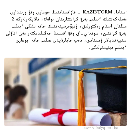
استانا. KAZINFORM - قازاقستاننىڭ جوعارى وقۋ ورىندارى
مەملەكەتتىك ءبىلىم بەرۋ گرانتتارىنان بولەك، تالاپكەرلەرگە 2
مىڭنان استام رەكتورلىق، ۋنيۆەرسيتەتتىك جانە ىشكى ءبىلىم
بەرۋ گرانتىن، سونداي-اق وقۋ اقىسىنا جەڭىلدىكتەر مەن اتاۋلى
ستيپەنديالار ۇسىنادى، دەپ حابارلايدى عىلىم جانە جوعارى
ءبىلىم مينيسترلىگى.
Фото: halyq-uni.kz