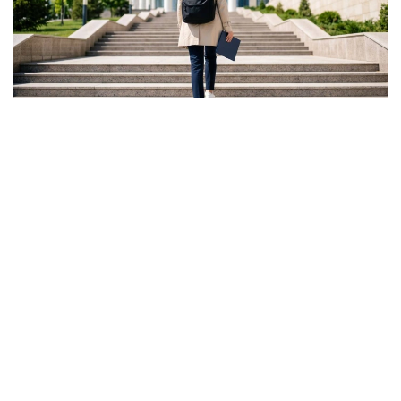
Фото: Ғылым және жоғары білім министрлігі
ونىڭ ايتۋىنشا، گرانت كونكۋرسىنىڭ ناتيجەسى تالاپكەر ءۇشىن
بارلىق مۇمكىندىك اياقتالدى دەگەندى بىلدىرمەيدى.
- باستىسى - ءالى دە گرانتتى جەڭىپ الۋعا مۇمكىندىك بار.
بىرىنشىدەن، اكىمدىكتەردىڭ گرانتتارى بار. بىرنەشە مىڭ
گرانت جەرگىلىكتى بيۋدجەتتەن بولىنەدى. ەكىنشىدەن،
«قازاقستان حالقىنا» قورىنىڭ گرانتتارى تاعى بار، - دەدى
اسحات ايماعامبەتوۆ.
سونداي-اق كەيبىر تالاپكەرلەر ءتۇرلى سەبەپپەن جەڭىپ العان
مەملەكەتتىك گرانتىنان باس تارتۋى مۇمكىن. مۇنداي جاعدايدا