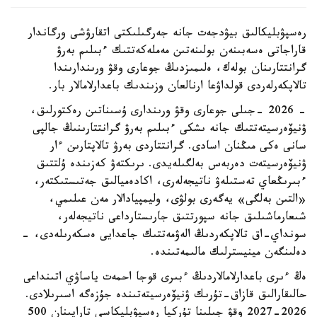
رەسپۋبليكالىق بيۋدجەت جانە جەرگىلىكتى اتقارۋشى ورگاندار
قاراجاتى ەسەبىنەن بولىنەتىن مەملەكەتتىك ءبىلىم بەرۋ
گرانتتارىنان بولەك، ەلىمىزدىڭ جوعارى وقۋ ورىندارىندا
تالاپكەرلەردى قولداۋعا ارنالعان وزىندىك باعدارلامالار بار.
- 2026 -جىلى جوعارى وقۋ ورىندارى ۇسىناتىن رەكتورلىق،
ۋنيۆەرسيتەتتىك جانە ىشكى ءبىلىم بەرۋ گرانتتارىنىڭ جالپى
سانى ەكى مىڭنان اسادى. گرانتتاردى بەرۋ تالاپتارىن ءار
ۋنيۆەرسيتەت دەربەس بەلگىلەيدى. ىرىكتەۋ كەزىندە ۇلتتىق
ءبىرىڭعاي تەستىلەۋ ناتيجەلەرى، اكادەميالىق جەتىستىكتەر،
«التىن بەلگى» يەگەرى بولۋى، وليمپيادالار مەن عىلىمي،
شىعارماشىلىق جانە سپورتتىق جارىستارداعى ناتيجەلەر،
سونداي-اق تالاپكەردىڭ الەۋمەتتىك جاعدايى ەسكەرىلەدى، -
دەلىنگەن مينيسترلىك مالىمەتىندە.
ەڭ ءىرى باعدارلامالاردىڭ ءبىرى قوجا احمەت ياساۋي اتىنداعى
حالىقارالىق قازاق-تۇرىك ۋنيۆەرسيتەتىندە جۇزەگە اسىرىلادى.
2026-2027 وقۋ جىلىنا تۇركيا رەسپۋبليكاسى تاراپىنان 500