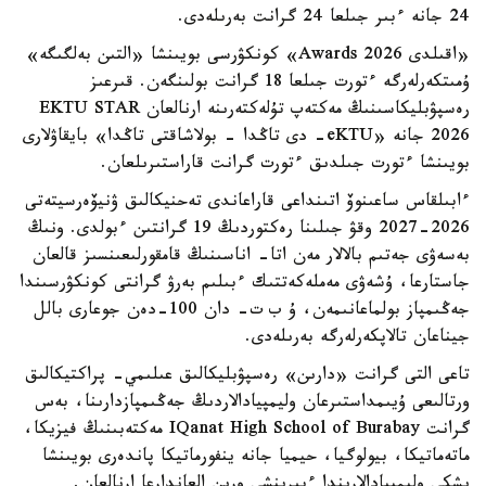
24 جانە ءبىر جىلعا 24 گرانت بەرىلەدى.
«اقىلدى Awards 2026» كونكۋرسى بويىنشا «التىن بەلگىگە»
ۇمىتكەرلەرگە ءتورت جىلعا 18 گرانت بولىنگەن. قىرعىز
رەسپۋبليكاسىنىڭ مەكتەپ تۇلەكتەرىنە ارنالعان EKTU STAR
2026 جانە «eKTU- دى تاڭدا - بولاشاقتى تاڭدا» بايقاۋلارى
بويىنشا ءتورت جىلدىق ءتورت گرانت قاراستىرىلعان.
ءابىلقاس ساعىنوۆ اتىنداعى قاراعاندى تەحنيكالىق ۋنيۆەرسيتەتى
2026-2027 وقۋ جىلىنا رەكتوردىڭ 19 گرانتىن ءبولدى. ونىڭ
بەسەۋى جەتىم بالالار مەن اتا- اناسىنىڭ قامقورلىعىنسىز قالعان
جاستارعا، ۇشەۋى مەملەكەتتىك ءبىلىم بەرۋ گرانتى كونكۋرسىندا
جەڭىمپاز بولماعانىمەن، ۇ ب ت- دان 100-دەن جوعارى بالل
جيناعان تالاپكەرلەرگە بەرىلەدى.
تاعى التى گرانت «دارىن» رەسپۋبليكالىق عىلىمي- پراكتيكالىق
ورتالىعى ۇيىمداستىرعان وليمپيادالاردىڭ جەڭىمپازدارىنا، بەس
گرانت IQanat High School of Burabay مەكتەبىنىڭ فيزيكا،
ماتەماتيكا، بيولوگيا، حيميا جانە ينفورماتيكا پاندەرى بويىنشا
ىشكى وليمپيادالارىندا ءبىرىنشى ورىن العاندارعا ارنالعان.