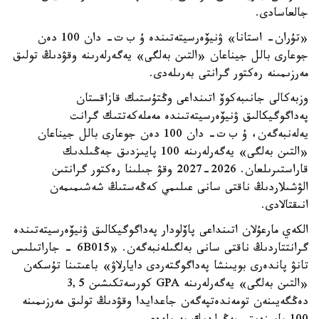
جالعاسادى.
«تۇران- استانا» ۋنيۆەرسيتەتىندە ۇ ب ت- دان 100 دەن
جوعارى بالل جيناعان «التىن بەلگى» يەگەرلەرىنە وقۋدىڭ تولىق
مەرزىمىنە رەكتور گرانتى بەرىلەدى.
وزبەكالى جانىبەكوۆ اتىنداعى وڭتۇستىك قازاقستان
پەداگوگيكالىق ۋنيۆەرسيتەتىندە مەملەكەتتىك گرانت
يەلەنبەگەن، ۇ ب ت- دان 100 دەن جوعارى بالل جيناعان
«التىن بەلگى» يەگەرلەرىنە 100 پايىزدىق جەڭىلدىك
قاراستىرىلعان. 2026-2027 وقۋ جىلىنا رەكتور گرانتىن
الۋشىلاردىڭ ناقتى سانى عىلىمي كەڭەستىڭ شەشىمىمەن
انىقتالادى.
الكەي مارعۇلان اتىنداعى پاۆلودار پەداگوگيكالىق ۋنيۆەرسيتەتىندە
گرانتتاردىڭ ناقتى سانى بەلگىلەنبەگەن. «6B015 - جاراتىلىس
تانۋ پاندەرى بويىنشا پەداگوگتەردى دايارلاۋ» باعىتىنا تۇسكەن
«التىن بەلگى» يەگەرلەرىنە GPA كورسەتكىشىن 3,5
دەڭگەيىنەن تومەندەتپەگەن جاعدايدا وقۋدىڭ تولىق مەرزىمىنە