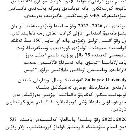
ءبىلىم بەرۋ گرانتى» قولدانىلادى. گرانت جوعارى اكادەميالىق
ناتيجە كورسەتكەن جانە قوعامدىق ومىرگە بەلسەندى قاتىساتىن
ستۋدەنتتەرگە GPA كورسەتكىشى نەگىزىندە بەرىلەدى.
سونداي-اق 2026-2027 وقۋ جىلىندا ۋنيۆەرسيتەتتە ناريمان
يشمۇحامەدوۆ اتىنداعى اتاۋلى گرانت العاش رەت تاعايىندالدى.
ول وقۋ اقىسىن تولىق وتەۋدى جانە اي سايىن 150 مىڭ تەڭگە
كولەمىندە ستيپەنديا تولەۋدى كوزدەيدى. ۇمىتكەردىڭ ۇبت
ناتيجەسى كەمىندە 75 بالل بولۋى، باسىم ءبىلىم بەرۋ
باعدارلاماسىنا ءتۇسۋى جانە تەمىرتاۋ قالاسىمەن نەمەسە
قاراعاندى وبلىسىمەن اۋماقتىق بايلانىسى بولۋى ءتيىس.
Satbayev University الەۋمەتتىك وسال توپتاردان شىققان
دارىندى جاستاردىڭ جوعارى تەحنيكالىق بىلىمگە
قولجەتىمدىلىگىن كەڭەيتۋ ماقساتىندا جۇمىس بەرۋشىلەر مەن
جەر قويناۋىن پايدالانۋشى كومپانيالاردىڭ ءبىلىم بەرۋ گرانتتارىن
تارتادى.
2025-2026 وقۋ جىلىندا جاسالعان كەلىسىمدەر اياسىندا 538
دەن استام ستۋدەنتكە قارجىلىق قولداۋ كورسەتىلىپ، ولار وقۋىن