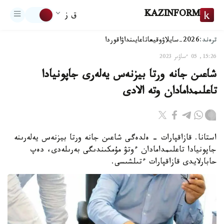
KAZINFORM
ق ز
ترەند:
2026-سايلاۋ
وقيعا
تاعايىنداۋ
اقوردا
15:26, 05 ءساۋىر 2023
شاعىن جانە ورتا بيزنەس يەلەرى جاپونيادا
تاعلىمدامادان وتە الادى
استانا. قازاقپارات - ەلدەگى شاعىن جانە ورتا بيزنەس يەلەرىنە
جاپونيادا تاعلىمدامادان ءوتۋ مۇمكىندىگى بەرىلەدى، دەپ
حابارلايدى قازاقپارات ءتىلشىسى.