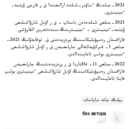
2021-جىلدىڭ ءساۋىر-شىلدە ارالىعىندا ق ر قارجى ۆيتسە-
ءمينيسترى.
2021-جىلعى شىلدەدەن باستاپ – ق ر اۋىل شارۋاشىلىعى
ۆيتسە-ءمينيسترى - ءمينيسترىنىڭ مىندەتتەرىن اتقارۋشى.
قازاقستان رەسپۋبليكاسىنىڭ پرەزيدەنتى ق. توقايەۆتىڭ 2021-
جىلعى 1- قىركۇيەكتەگى جارلىعىمەن ق ر اۋىل شارۋاشىلىعى
ءمينيسترى بولىپ تاعايىندالدى.
2022-جىلعى 11- قاڭتاردا ق ر پرەزيدەنتىنىڭ جارلىعىمەن
قازاقستان رەسپۋبليكاسىنىڭ اۋىل شارۋاشىلىعى ءمينيسترى بولىپ
قايتا تاعايىندالدى.
بيلىك جانە ساياسات
без автора
اۆتور