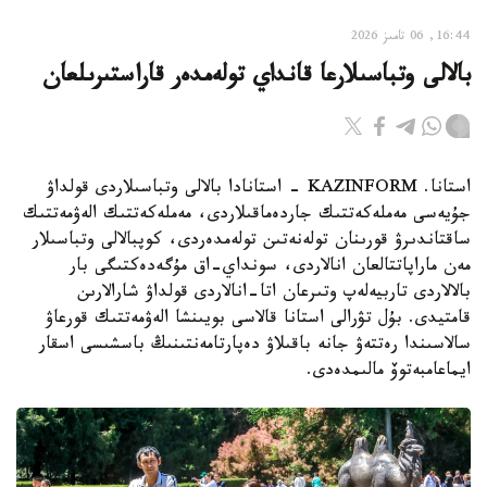
16:44, 06 تامىز 2026
بالالى وتباسىلارعا قانداي تولەمدەر قاراستىرىلعان
استانا. KAZINFORM - استانادا بالالى وتباسىلاردى قولداۋ
جۇيەسى مەملەكەتتىك جاردەماقىلاردى، مەملەكەتتىك الەۋمەتتىك
ساقتاندىرۋ قورىنان تولەنەتىن تولەمدەردى، كوپبالالى وتباسىلار
مەن ماراپاتتالعان انالاردى، سونداي-اق مۇگەدەكتىگى بار
بالالاردى تاربيەلەپ وتىرعان اتا-انالاردى قولداۋ شارالارىن
قامتيدى. بۇل تۋرالى استانا قالاسى بويىنشا الەۋمەتتىك قورعاۋ
سالاسىندا رەتتەۋ جانە باقىلاۋ دەپارتامەنتىنىڭ باسشىسى اسقار
ايماعامبەتوۆ مالىمدەدى.