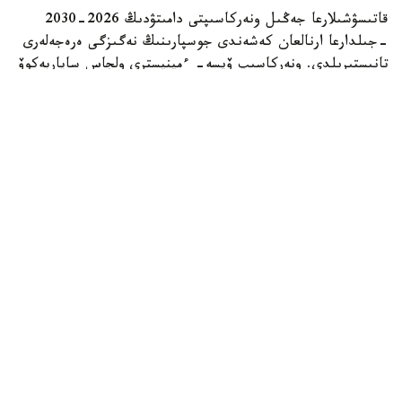
قاتىسۋشىلارعا جەڭىل ونەركاسىپتى دامىتۋدىڭ 2026-2030
-جىلدارعا ارنالعان كەشەندى جوسپارىنىڭ نەگىزگى ەرەجەلەرى
تانىستىرىلدى. ونەركاسىپ ۆيسە- ءمينيسترى ولجاس ساپاربەكوۆ
اتاپ وتكەندەي، قۇجات زاڭناما، ساتىپ الۋ تەتىگىن جەتىلدىرۋ،
«كولەڭكەلى» يمپورتقا قارسى ءىس-قيمىل، ينۆەستيتسيا تارتۋ،
وتاندىق برەندتى دامىتۋ مەن كادر دايارلاۋعا ارنالعان 28 ءىس-
شارانى قامتيدى.