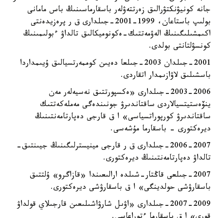
جانە كونيۋنكتۋرالىق زەرتتەۋلەر باسقارماسىنىڭ باس مامانى
بولىپ باستاعان، 1999-2001-جىلدارى ق ر پرەزيدەنتى
اكىمشىلىگىنىڭ الەۋمەتتىك-ەكونوميكالىق تالداۋ ءبولىمىنىڭ
كونسۋلتانتى بولدى.
2001-جىلدان 2003-جىلعا دەيىن كوممەرتسيالىق ۇيىمداردا
باسشىلىق لاۋازىمدار اتقاردى.
2003-2006-جىلدارى «ەكسپورتتىق نەسيەلەر مەن
ينۆەستيتسيالاردى ساقتاندىرۋ جونىندەگى مەملەكەتتىك
ساقتاندىرۋ كورپوراتسياسى» ا ق قارجى دەپارتامەنتىنىڭ
ديرەكتورى - باسقارما مۇشەسى.
2006-2007-جىلدارى ق ر قارجى مينيسترلىگىنىڭ جيىنتىق-
تالداۋ دەپارتامەنتىنىڭ ديرەكتورى.
2007-جىلعى قاڭتار-شىلدە ارالىعىندا «قازاگرو» ۇلتتىق
باسقارۋشى حولدينگى» ا ق باسقارۋشى ديرەكتورى.
2007-2009-جىلدارى «اۋىل شارۋاشىلىعىن قارجىلاي قولداۋ
قورى» ا ق باسقارما ءتوراعاسى.