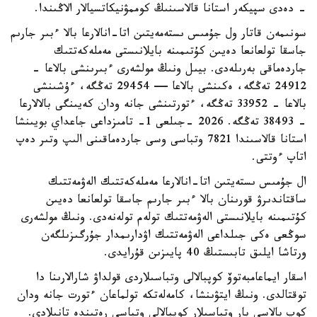
- دەدى سپيكەر استانا قالاسىنىڭ كوممۋنيكاتسيالار الاڭىندا.
سونىمەن قاتار ول جۇمىس ىستەمەيتىن اتا-انالارعا بالا ءبىر جارىم
جاسقا تولعانعا دەيىن كۇتىمىنە بايلانىستى مەملەكەتتىك
جاردەماقى بەرىلەدى. بيىل ونىڭ مولشەرى ءبىرىنشى بالاعا -
24912 تەڭگە، ەكىنشى بالاعا — 29454 تەڭگە، ءۇشىنشى
بالاعا - 33952 تەڭگە، ءتورتىنشى جانە ودان كەيىنگى بالالارعا
- 38493 تەڭگە. 2026 -جىلعى 1- تامىزداعى جاعداي بويىنشا
استانا قالاسىندا 7821 وتباسى وسى جاردەماقىنى الىپ وتىر دەپ
اتاپ ءوتتى.
ال جۇمىس ىستەيتىن اتا-انالارعا مەملەكەتتىك الەۋمەتتىك
ساقتاندىرۋ قورىنان بالا ءبىر جارىم جاسقا تولعانعا دەيىن
كۇتىمىنە بايلانىستى الەۋمەتتىك تولەم تولەنەدى. ونىڭ مولشەرى
سوڭعى ەكى جىلداعى الەۋمەتتىك اۋدارىمدار جۇرگىزىلگەن
ورتاشا ايلىق تابىستىڭ 40 پايىزىن قۇرايدى.
اسقار ايماعامبەتوۆ كوپبالالى وتباسىلاردى قولداۋ شارالارىنا دا
توقتالدى. ونىڭ ايتۋىنشا، كامەلەتكە تولماعان ءتورت جانە ودان
كوپ بالاسى بار وتباسىلار كوپبالالى وتباسى رەتىندە تانىلادى.