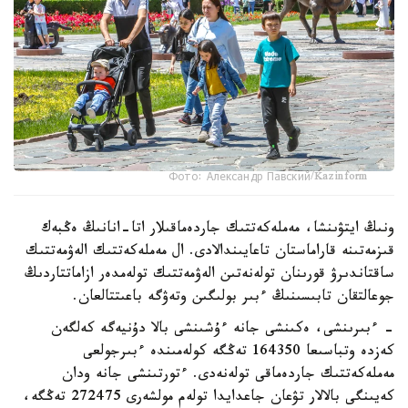
Фото: Александр Павский/Kazinform
ونىڭ ايتۋىنشا، مەملەكەتتىك جاردەماقىلار اتا-انانىڭ ەڭبەك
قىزمەتىنە قاراماستان تاعايىندالادى. ال مەملەكەتتىك الەۋمەتتىك
ساقتاندىرۋ قورىنان تولەنەتىن الەۋمەتتىك تولەمدەر ازاماتتاردىڭ
جوعالتقان تابىسىنىڭ ءبىر بولىگىن وتەۋگە باعىتتالعان.
- ءبىرىنشى، ەكىنشى جانە ءۇشىنشى بالا دۇنيەگە كەلگەن
كەزدە وتباسىعا 164350 تەڭگە كولەمىندە ءبىرجولعى
مەملەكەتتىك جاردەماقى تولەنەدى. ءتورتىنشى جانە ودان
كەيىنگى بالالار تۋعان جاعدايدا تولەم مولشەرى 272475 تەڭگە،