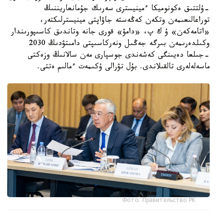
-ۇلتتىق ەكونوميكا ءمينيسترى سەرىك جۇمانعاريننىڭ
توراعالىعىمەن وتكەن كەڭەستە جاۋاپتى مينيسترلىكتەر،
«اتامەكەن» ۇ ك پ، «دامۋ» قورى جانە وتاندىق كاسىپورىندار
وكىلدەرىمەن بىرگە جەڭىل ونەركاسىپتى دامىتۋدىڭ 2030
-جىلعا دەيىنگى كەشەندى جوسپارى مەن سالانىڭ وزەكتى
ماسەلەلەرى تالقىلاندى. بۇل تۋرالى ۇكىمەت ءمالىم ەتتى.
Фото: Правительство РК