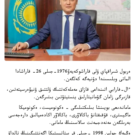
ەربول شىراقپاي ۇلى قاراشوكەيەۆ1976-جىلى 26- قاراشادا
الماتى وبلىسىندا دۇنيەگە كەلگەن.
ءال-فارابي اتىنداعى قازاق مەملەكەتتىك ۇلتتىق ۋنيۆەرسيتەتىن،
قازىرگى زامان گۋمانيتارلىق ينستيتۋتىن بىتىرگەن.
ماماندىعى بويىنشا بىلىكتىلىگى - ەكونوميست، ەكونوميكا
ماگيسترى، قۇقىقتانۋ باكالاۆرى، باكالاۆر اكادەميالىق دارەجەسى
بەرىلگەن مەنەدجمەنت سالاسىنىڭ مامانى.
ەڭبەك جولىن 1998 -جىلى قر ستاتيستيكا اگەنتتىگىنىڭ تالداۋ