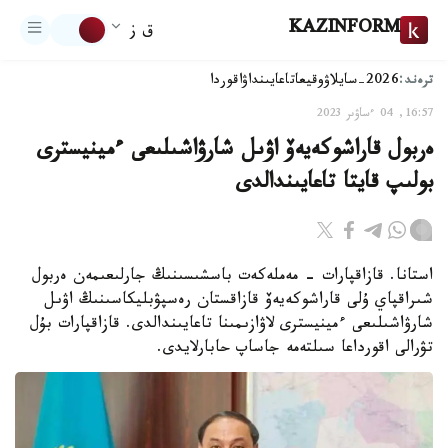
KAZINFORM
ق ز
ترەند:
2026-سايلاۋ
وقيعا
تاعايىنداۋ
اقوردا
16:57, 04 ءساۋىر 2023
ەربول قاراشوكەيەۆ اۋىل شارۋاشىلىعى ءمينيسترى
بولىپ قايتا تاعايىندالدى
استانا. قازاقپارات - مەملەكەت باسشىسىنىڭ جارلىعىمەن ەربول
شىراقپاي ۇلى قاراشوكەيەۆ قازاقستان رەسپۋبليكاسىنىڭ اۋىل
شارۋاشىلىعى ءمينيسترى لاۋازىمىنا تاعايىندالدى. قازاقپارات بۇل
تۋرالى اقورداعا سىلتەمە جاساپ حابارلايدى.