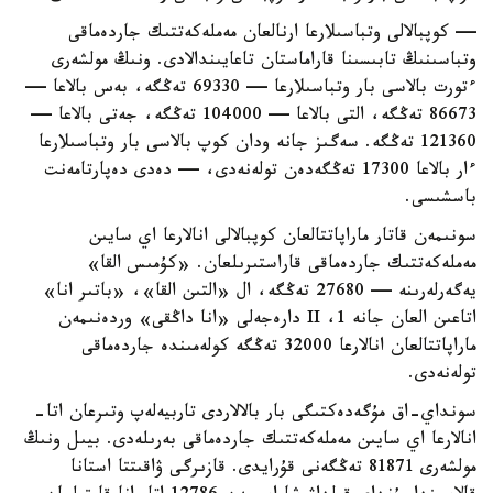
— كوپبالالى وتباسىلارعا ارنالعان مەملەكەتتىك جاردەماقى
وتباسىنىڭ تابىسىنا قاراماستان تاعايىندالادى. ونىڭ مولشەرى
ءتورت بالاسى بار وتباسىلارعا — 69330 تەڭگە، بەس بالاعا —
86673 تەڭگە، التى بالاعا — 104000 تەڭگە، جەتى بالاعا —
121360 تەڭگە. سەگىز جانە ودان كوپ بالاسى بار وتباسىلارعا
ءار بالاعا 17300 تەڭگەدەن تولەنەدى، — دەدى دەپارتامەنت
باسشىسى.
سونىمەن قاتار ماراپاتتالعان كوپبالالى انالارعا اي سايىن
مەملەكەتتىك جاردەماقى قاراستىرىلعان. «كۇمىس القا»
يەگەرلەرىنە — 27680 تەڭگە، ال «التىن القا»، «باتىر انا»
اتاعىن العان جانە 1، II دارەجەلى «انا داڭقى» وردەنىمەن
ماراپاتتالعان انالارعا 32000 تەڭگە كولەمىندە جاردەماقى
تولەنەدى.
سونداي-اق مۇگەدەكتىگى بار بالالاردى تاربيەلەپ وتىرعان اتا-
انالارعا اي سايىن مەملەكەتتىك جاردەماقى بەرىلەدى. بيىل ونىڭ
مولشەرى 81871 تەڭگەنى قۇرايدى. قازىرگى ۋاقىتتا استانا