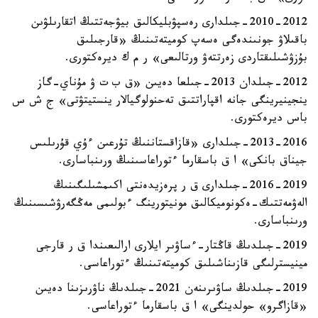
2010-2012-جىلدارى رەسپۋبليكالىق بيۋجەتتىڭ اتقارىلۋىن
باقىلاۋ جونىندەگى ەسەپ كوميتەتىنىڭ «قارجىلىق
بۇزۋشىلىقتاردى زەرتتەۋ ورتالىعى» ر م ك ديرەكتورى.
2012-جىلدان 2013-جىلعا دەيىن «ق ب ت ۋ مۇناي-گاز
ينجينيرينگى جانە اقپاراتتىق تەحنولوگيالار ينستيتۋتى» ج ش س
باس ديرەكتورى.
2013-2016-جىلدارى «قازاقستاننىڭ تۇرعىن ءۇي قۇرىلىس
جيناق بانكى» ا ق باسقارما ءتوراعاسىنىڭ ورىنباسارى.
2016-2019-جىلدارى ق ر پرەزيدەنتى اكىمشىلىگىنىڭ
الەۋمەتتىك-ەكونوميكالىق مونيتورينگ ءبولىمى مەڭگەرۋشىسىنىڭ
ورىنباسارى.
2019-جىلدىڭ قاڭتار-ءساۋىر ايلارى ارالىعىندا ق ر قارجى
مينيسترلىگى قازىناشىلىق كوميتەتىنىڭ ءتوراعاسى.
2019-جىلدىڭ ساۋىرىنەن 2021-جىلدىڭ ناۋرىزىنا دەيىن
«قازاگرو» حولدينگى» ا ق باسقارما ءتوراعاسى.