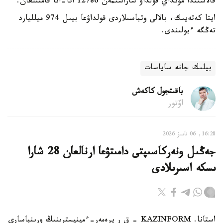
قالاسىندا مۇنداي قولداۋ شاراسىمەن 12786 اتا-انا قامتىلعان.
ايتا كەتەيىك، بالالى وتباسىلاردى قولداۋعا بيىل 974 ميلليارد
تەڭگە ءبولىندى.
بيلىك جانە ساياسات
باقىتجول كاكەش
اۆتور
16:28, 06 تامىز 2026
جەڭىل ونەركاسىپتى دامىتۋعا ارنالعان 28 شارا
ىسكە اسىرىلادى
استانا. KAZINFORM - ق ر پرەمەر-ءمينيسترىنىڭ ورىنباسارى