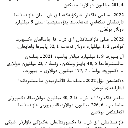
201,4 ميلليون دوللارعا جەتكەن.
2022-جىلعى قاڭتار-قىركۇيەكتە ا ق ش- تان قازاقستانعا
تارتىلعان تىكەلەي شەتەلدىك ينۆەستيتسيا اعىنى 5 ميلليارد
دوللار بولعان.
2022-جىلى قازاقستاننان ا ق ش- قا جاسالعان ەكسپورت
كولەمى 1,2 ميلليارد دوللار نەمەسە 32,1 پايىزعا ۇلعايعان.
ال يمپورت 1,9 ميلليارد دوللار بولىپ، 2021-جىلمەن
سالىستىرعاندا 40,5 پايىز وسكەن. ونىڭ 23,7 ميلليون دوللارى
- ەكسپورت بولسا، 177,7 ميلليون دوللارى - يمپورت.
دەگەنمەن بۇل 2022-جىلدىڭ قاڭتارىمەن سالىستىرعاندا
ايتارلىقتاي تومەن.
بىلتىر قاڭتاردا ا ق ش- قا 30,2 ميلليون دوللاردىڭ ەكسپورتى
جاسالىپ، 226,6 ميلليون دوللاردىڭ يمپورتى قازاقستانعا
اكەلىنگەن بولاتىن.
قازاقستاننان ا ق ش- قا ەكسپورتتالعان نەگىزگى تاۋارلار: شيكى