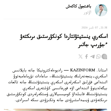
باقىتجول كاكەش
اۆتور
21:58, 07 تامىز 2026
اسكەري ينستيتۋتتاردا كونكۋرستىق ىرىكتەۋ
ءجۇرىپ جاتىر
استانا. KAZINFORM — راديوەلەكترونيكا جانە بايلانىس
اسكەري-ينجەنەرلىك ينستيتۋتىنىڭ، ساعادات نۇرماعامبەتوۆ
اتىنداعى قۇرلىق اسكەرلەرى اسكەري ينستيتۋتىنىڭ جانە تالعات
بيگەلدينوۆ اتىنداعى اۋە قورعانىسى كۇشتەرى اسكەري
ينستيتۋتىنىڭ قابىلداۋ كوميسسيالارى ۇمىتكەرلەردى كونكۋرستىق
ىرىكتەۋدى ۇيىمداستىرۋدى جانە وتكىزۋدى ىسكە اسىرادى.