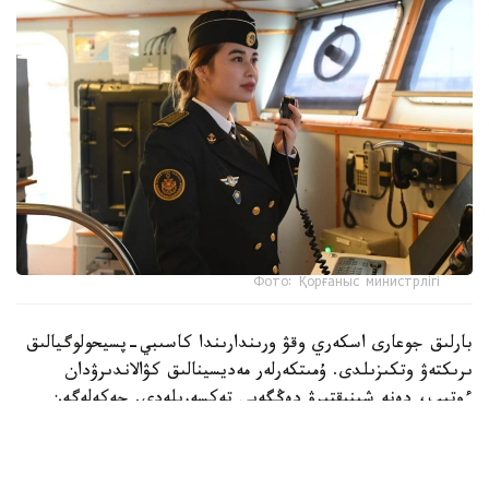
Фото: Қорғаныс министрлігі
بارلىق جوعارى اسكەري وقۋ ورىندارىندا كاسىبي-پسيحولوگيالىق
ىرىكتەۋ وتكىزىلدى. ۇمىتكەرلەر مەديسينالىق كۋالاندىرۋدان
ءوتىپ، دەنە شىنىقتىرۋ دەڭگەيى تەكسەرىلەدى. جەكەلەگەن
ماماندىقتار بويىنشا ۇمىتكەرلەر ءتۇسۋ ەمتيحاندارىن تاپسىرادى.
بۇگىنگى تاڭدا راديوەلەكترونيكا جانە بايلانىس اسكەري-