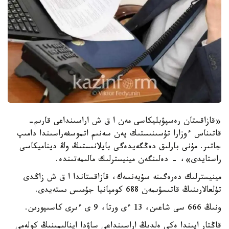
«قازاقستان رەسپۋبليكاسى مەن ا ق ش اراسىنداعى قارىم-
قاتىناس ءوزارا تۇسىنىستىك پەن سەنىم اتموسفەراسىندا دامىپ
جاتىر. مۇنى بارلىق دەڭگەيدەگى بايلانىستىڭ وڭ ديناميكاسى
راستايدى»، - دەلىنگەن مينيسترلىك مالىمەتىندە.
مينيسترلىك دەرەگىنە سۇيەنسەك، قازاقستاندا ا ق ش زاڭدى
تۇلعالارىنىڭ قاتىسۋىمەن 688 كومپانيا جۇمىس ىستەيدى.
ونىڭ 666 سى شاعىن، 13 ءى ورتا، 9 ى ءىرى كاسىپورىن.
قاڭتار ايىندا ەكى ەلدىڭ اراسىنداعى ساۋدا اينالىمىنىڭ كولەمى