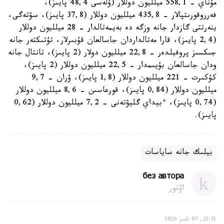
مۇناي - 558,1 ميلليون دوللار (ۇلەسى 48,4 پايىز)،
فەرروقورىتپالار - 435,8 ميلليون دوللار (37,8 پايىز)، سۋتەگى،
ينەرتتى گازدار جانە وزگە دە بەيمەتالدار - 28 ميلليون دوللار
(2,4 پايىز)، قارا مەتالداردان جاسالعان قۇبىرلار، تۇتىكتەر جانە
جىكسىز پروفيلدەر - 22,8 ميلليون دولار (2 پايىز)، تانتال جانە
ودان جاسالعان بۇيىمدار - 22,5 ميلليون دوللار (2 پايىز)،
كۇكىرت - 221 ميلليون دوللار (1,8 پايىز)، ۋران - 9,7
ميلليون دوللار (0,84 پايىز)، قورعاسىن - 8,6 ميلليون دوللار
(0,74 پايىز)، ءبيداي گليۋتەنى - 7,2 ميلليون دوللار (0,62
پايىز).
بيلىك جانە ساياسات
без автора
اۆتور
22:31, 07 تامىز 2026