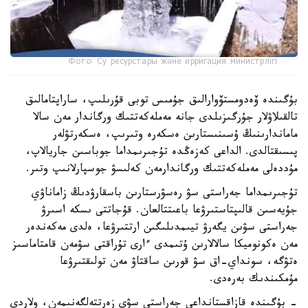
Фото: Су ресурстары және ирригация министрлігі
بۇگىندە ۆەدومستۆوارالىق جۇمىس توبى قۇرىلىپ، ساراپتامالىق
تالقىلاۋلار جۇرگىزىلدى جانە مەملەكەتتىك ورگاندار مەن سالا
ماماندارىنىڭ ۇسىنىستارىن ەسكەرە وتىرىپ، ەسكەرتۋلەر
پىسىقتالدى. الداعى كەزەڭدە تۇجىرىمداما جوباسىن جاريالاپ،
مۇددەلى مەملەكەتتىك ورگاندارمەن كەلىسۋ جوسپارلانىپ وتىر.
تۇجىرىمداما جەراستى سۋ رەسۋرستارىن باسقارۋدىڭ زاماناۋي
جۇيەسىن قالىپتاستىرۋعا باعىتتالعان. قۇجاتتى ىسكە اسىرۋ
جەراستى سۋىن يگەرۋ تيىمدىلىگىن ارتتىرۋعا، ەلدى مەكەندەر
مەن ەكونوميكا سالالارىن ۇتىمدى ءارى تۇراقتى سۋمەن قامتاماسىز
ەتۋگە، سونداي-اق سۋ قورىن ساقتاۋ مەن تولىقتىرۋعا
مۇمكىندىك بەرەدى.
- بۇگىندە قازاقستانداعى جەراستى سۋى زەرتتەلگەنىمەن، ولاردى