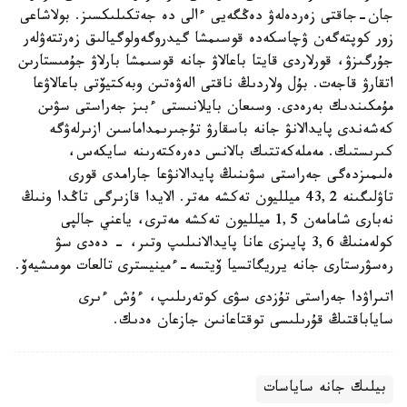
جان-جاقتى زەردەلەۋ دەڭگەيى ءالى دە جەتكىلىكسىز. بولاشاعى
زور كوپتەگەن ۋچاسكەدە قوسىمشا گيدروگەولوگيالىق زەرتتەۋلەر
جۇرگىزۋ، قورلاردى قايتا باعالاۋ جانە قوسىمشا بارلاۋ جۇمىستارىن
اتقارۋ قاجەت. بۇل ولاردىڭ ناقتى الەۋەتىن وبەكتيۆتى باعالاۋعا
مۇمكىندىك بەرەدى. وسىعان بايلانىستى ءبىز جەراستى سۋىن
كەشەندى پايدالانۋ جانە باسقارۋ تۇجىرىمداماسىن ازىرلەۋگە
كىرىستىك. مەملەكەتتىك بالانس دەرەكتەرىنە سايكەس،
ەلىمىزدەگى جەراستى سۋىنىڭ پايدالانۋعا جارامدى قورى
تاۋلىگىنە 43,2 ميلليون تەكشە مەتر. الايدا قازىرگى تاڭدا ونىڭ
نەبارى شامامەن 1,5 ميلليون تەكشە مەترى، ياعني جالپى
كولەمنىڭ 3,6 پايىزى عانا پايدالانىلىپ وتىر، - دەدى سۋ
رەسۋرستارى جانە يرريگاتسيا ۆيتسە-ءمينيسترى تالعات مومىشيەۆ.
اتىراۋدا جەراستى تۇزدى سۋى كوتەرىلىپ، ءۇش ءىرى
ساياباقتىڭ قۇرىلىسى توقتاعانىن جازعان ەدىك.
بيلىك جانە ساياسات