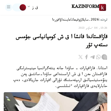
KAZINFORM
ق ز
ترەند:
2026-سايلاۋ
وقيعا
تاعايىنداۋ
اقوردا
15:26, 04 ءساۋىر 2023
قازاقستاندا قانشا ا ق ش كومپانياسى جۇمىس
ىستەپ تۇر
استانا. قازاقپارات - ساۋدا جانە ينتەگراتسيا مينيسترلىگى
قازاقستان مەن ا ق ش اراسىنداعى ساۋدا-ساتتىق پەن
ينۆەستيتسيالىق ارىپتەستىك تۋرالى اقپارات جاريالادى، دەپ
حابارلايدى قازاقپارات ءتىلشىسى.