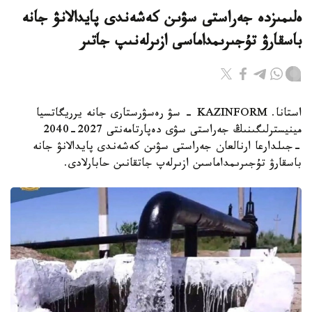
ەلىمىزدە جەراستى سۋىن كەشەندى پايدالانۋ جانە
باسقارۋ تۇجىرىمداماسى ازىرلەنىپ جاتىر
استانا. KAZINFORM - سۋ رەسۋرستارى جانە يرريگاتسيا
مينيسترلىگىنىڭ جەراستى سۋى دەپارتامەنتى 2027-2040
-جىلدارعا ارنالعان جەراستى سۋىن كەشەندى پايدالانۋ جانە
باسقارۋ تۇجىرىمداماسىن ازىرلەپ جاتقانىن حابارلادى.