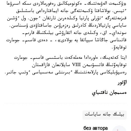
«ۇكىمەت الەۋمەتتىك- ەكونوميكالىق رەفورمالاردى ىسكە اسىرۋعا
ءتيىس. بولاشاقتا ۇكىمەتتەگى جانە ايماقتارداعى باسشىلىق
قىزمەتتەرگە ءتۇرلى پارتيا وكىلدەرىن تارتقان ءجون. ول ءۇشىن
ساياسي پارتيالاردىڭ كادرلىق رەزەرۆىن جاساقتاۋدى ۇسىنامىن.
سونداي- اق، وكىلدى جانە اتقارۋشى بيلىكتىڭ قارىم-
قاتىناسى جاڭاشا سيپاتقا يە بولادى»، - دەدى قاسىم- جومارت
توقايەۆ.
ايتا كەتەيىك، ەلوردادا مەملەكەت باسشىسى قاسىم- جومارت
توقايەۆتىڭ قاتىسۋىمەن VIII سايلانعان قازاقستان
رەسپۋبليكاسى پارلامەنتىنىڭ ءبىرىنشى سەسسياسى ءوتىپ جاتىر.
اۆتور
ەسىمجان ناقتىباي
بيلىك جانە ساياسات
без автора