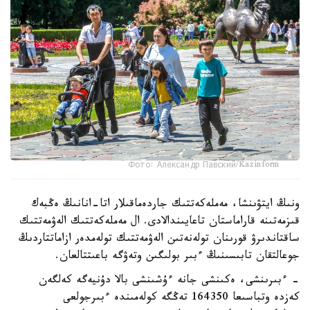
Фото: Александр Павский/Kazinform
ونىڭ ايتۋىنشا، مەملەكەتتىك جاردەماقىلار اتا-انانىڭ ەڭبەك
قىزمەتىنە قاراماستان تاعايىندالادى. ال مەملەكەتتىك الەۋمەتتىك
ساقتاندىرۋ قورىنان تولەنەتىن الەۋمەتتىك تولەمدەر ازاماتتاردىڭ
جوعالتقان تابىسىنىڭ ءبىر بولىگىن وتەۋگە باعىتتالعان.
- ءبىرىنشى، ەكىنشى جانە ءۇشىنشى بالا دۇنيەگە كەلگەن
كەزدە وتباسىعا 164350 تەڭگە كولەمىندە ءبىرجولعى