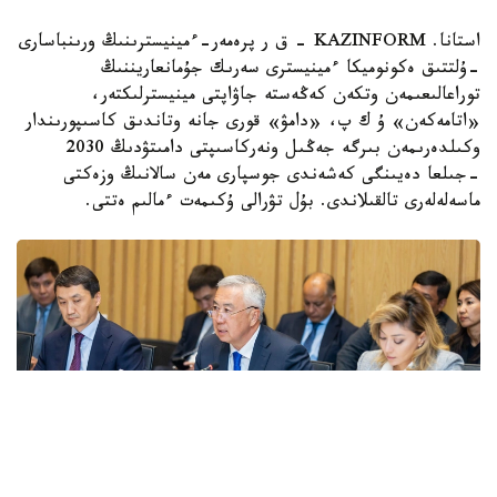
استانا. KAZINFORM - ق ر پرەمەر-ءمينيسترىنىڭ ورىنباسارى
-ۇلتتىق ەكونوميكا ءمينيسترى سەرىك جۇمانعاريننىڭ
توراعالىعىمەن وتكەن كەڭەستە جاۋاپتى مينيسترلىكتەر،
«اتامەكەن» ۇ ك پ، «دامۋ» قورى جانە وتاندىق كاسىپورىندار
وكىلدەرىمەن بىرگە جەڭىل ونەركاسىپتى دامىتۋدىڭ 2030
-جىلعا دەيىنگى كەشەندى جوسپارى مەن سالانىڭ وزەكتى
ماسەلەلەرى تالقىلاندى. بۇل تۋرالى ۇكىمەت ءمالىم ەتتى.