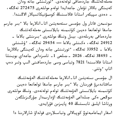
مەملەكەتتىك جاردەماقى تولەنەدى. ءتورتىنشى جانە ودان
كەيىنگى بالالار تۋعان جاعدايدا تولەم مولشەرى 272475 تەڭگە،
- دەدى سپيكەر استانا قالاسىنىڭ كوممۋنيكاتسيالار الاڭىندا.
سونىمەن قاتار ول جۇمىس ىستەمەيتىن اتا-انالارعا بالا ءبىر جارىم
جاسقا تولعانعا دەيىن كۇتىمىنە بايلانىستى مەملەكەتتىك
جاردەماقى بەرىلەدى. بيىل ونىڭ مولشەرى ءبىرىنشى بالاعا -
24912 تەڭگە، ەكىنشى بالاعا — 29454 تەڭگە، ءۇشىنشى
بالاعا - 33952 تەڭگە، ءتورتىنشى جانە ودان كەيىنگى بالالارعا
- 38493 تەڭگە. 2026 -جىلعى 1- تامىزداعى جاعداي بويىنشا
استانا قالاسىندا 7821 وتباسى وسى جاردەماقىنى الىپ وتىر دەپ
اتاپ ءوتتى.
ال جۇمىس ىستەيتىن اتا-انالارعا مەملەكەتتىك الەۋمەتتىك
ساقتاندىرۋ قورىنان بالا ءبىر جارىم جاسقا تولعانعا دەيىن
كۇتىمىنە بايلانىستى الەۋمەتتىك تولەم تولەنەدى. ونىڭ مولشەرى
سوڭعى ەكى جىلداعى الەۋمەتتىك اۋدارىمدار جۇرگىزىلگەن
ورتاشا ايلىق تابىستىڭ 40 پايىزىن قۇرايدى.
اسقار ايماعامبەتوۆ كوپبالالى وتباسىلاردى قولداۋ شارالارىنا دا