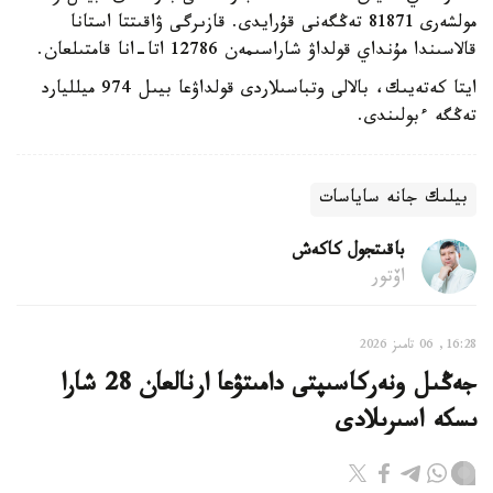
مولشەرى 81871 تەڭگەنى قۇرايدى. قازىرگى ۋاقىتتا استانا
قالاسىندا مۇنداي قولداۋ شاراسىمەن 12786 اتا-انا قامتىلعان.
ايتا كەتەيىك، بالالى وتباسىلاردى قولداۋعا بيىل 974 ميلليارد
تەڭگە ءبولىندى.
بيلىك جانە ساياسات
باقىتجول كاكەش
اۆتور
16:28, 06 تامىز 2026
جەڭىل ونەركاسىپتى دامىتۋعا ارنالعان 28 شارا
ىسكە اسىرىلادى