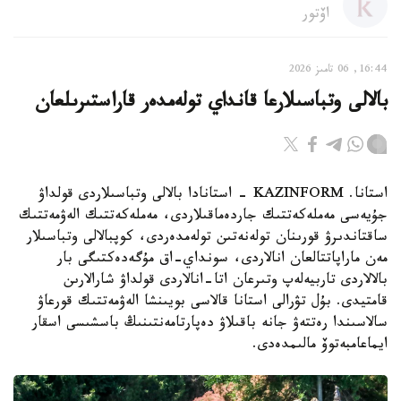
اۆتور
16:44, 06 تامىز 2026
بالالى وتباسىلارعا قانداي تولەمدەر قاراستىرىلعان
استانا. KAZINFORM - استانادا بالالى وتباسىلاردى قولداۋ
جۇيەسى مەملەكەتتىك جاردەماقىلاردى، مەملەكەتتىك الەۋمەتتىك
ساقتاندىرۋ قورىنان تولەنەتىن تولەمدەردى، كوپبالالى وتباسىلار
مەن ماراپاتتالعان انالاردى، سونداي-اق مۇگەدەكتىگى بار
بالالاردى تاربيەلەپ وتىرعان اتا-انالاردى قولداۋ شارالارىن
قامتيدى. بۇل تۋرالى استانا قالاسى بويىنشا الەۋمەتتىك قورعاۋ
سالاسىندا رەتتەۋ جانە باقىلاۋ دەپارتامەنتىنىڭ باسشىسى اسقار
ايماعامبەتوۆ مالىمدەدى.