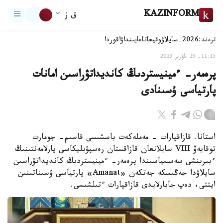
KAZINFORM
ق ز
ترەند:
2026-سايلاۋ
وقيعا
تاعايىنداۋ
اقوردا
11:15, 29 ناۋرىز 2023
پرەمەر- ءمينيستردىڭ كانديداتۋراسىن امانات
پارتياسى ۇسىنادى
استانا. قازاقپارات - مەملەكەت باسشىسى قاسىم- جومارت
توقايەۆ VIII سايلانعان قازاقستان رەسپۋبليكاسى پارلامەنتىنىڭ
ءبىرىنشى سەسسياسىندا پرەمەر- ءمينيستردىڭ كانديداتۋراسىن
سايلاۋدا جەڭىسكە جەتكەن «Amanat» پارتياسى ۇسىناتىنىن
ايتتى، دەپ حابارلايدى قازاقپارات ءتىلشىسى.