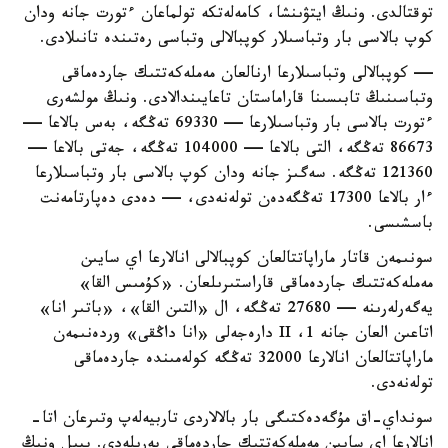
توقتالدى. ونىڭ ايتۋىنشا، كامەلەتكە تولماعان ءتورت جانە ودان
كوپ بالاسى بار وتباسىلار كوپبالالى وتباسى رەتىندە تانىلادى.
— كوپبالالى وتباسىلارعا ارنالعان مەملەكەتتىك جاردەماقى
وتباسىنىڭ تابىسىنا قاراماستان تاعايىندالادى. ونىڭ مولشەرى
ءتورت بالاسى بار وتباسىلارعا — 69330 تەڭگە، بەس بالاعا —
86673 تەڭگە، التى بالاعا — 104000 تەڭگە، جەتى بالاعا —
121360 تەڭگە. سەگىز جانە ودان كوپ بالاسى بار وتباسىلارعا
ءار بالاعا 17300 تەڭگەدەن تولەنەدى، — دەدى دەپارتامەنت
باسشىسى.
سونىمەن قاتار ماراپاتتالعان كوپبالالى انالارعا اي سايىن
مەملەكەتتىك جاردەماقى قاراستىرىلعان. «كۇمىس القا»
يەگەرلەرىنە — 27680 تەڭگە، ال «التىن القا»، «باتىر انا»
اتاعىن العان جانە 1، II دارەجەلى «انا داڭقى» وردەنىمەن
ماراپاتتالعان انالارعا 32000 تەڭگە كولەمىندە جاردەماقى
تولەنەدى.
سونداي-اق مۇگەدەكتىگى بار بالالاردى تاربيەلەپ وتىرعان اتا-
انالارعا اي سايىن مەملەكەتتىك جاردەماقى بەرىلەدى. بيىل ونىڭ