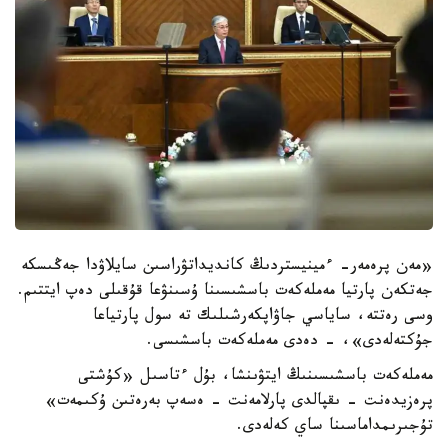
«مەن پرەمەر- ءمينيستردىڭ كانديداتۋراسىن سايلاۋدا جەڭىسكە
جەتكەن پارتيا مەملەكەت باسشىسىنا ۇسىنۋعا قۇقىلى دەپ ايتتىم.
وسى رەتتە، ساياسي جاۋاپكەرشىلىك تە سول پارتياعا
جۇكتەلەدى»، - دەدى مەملەكەت باسشىسى.
مەملەكەت باسشىسىنىڭ ايتۋىنشا، بۇل ءتاسىل «كۇشتى
پرەزيدەنت - ىقپالدى پارلامەنت - ەسەپ بەرەتىن ۇكىمەت»
تۇجىرىمداماسىنا ساي كەلەدى.