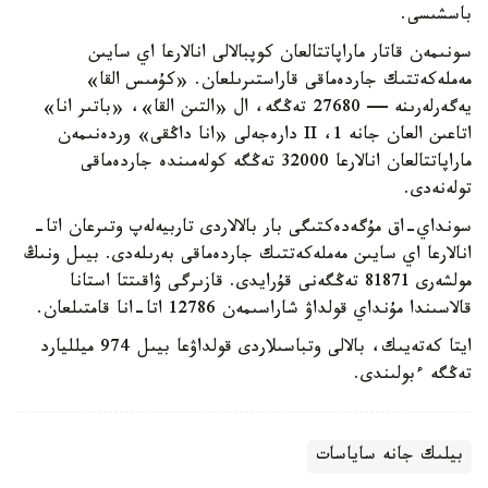
باسشىسى.
سونىمەن قاتار ماراپاتتالعان كوپبالالى انالارعا اي سايىن
مەملەكەتتىك جاردەماقى قاراستىرىلعان. «كۇمىس القا»
يەگەرلەرىنە — 27680 تەڭگە، ال «التىن القا»، «باتىر انا»
اتاعىن العان جانە 1، II دارەجەلى «انا داڭقى» وردەنىمەن
ماراپاتتالعان انالارعا 32000 تەڭگە كولەمىندە جاردەماقى
تولەنەدى.
سونداي-اق مۇگەدەكتىگى بار بالالاردى تاربيەلەپ وتىرعان اتا-
انالارعا اي سايىن مەملەكەتتىك جاردەماقى بەرىلەدى. بيىل ونىڭ
مولشەرى 81871 تەڭگەنى قۇرايدى. قازىرگى ۋاقىتتا استانا
قالاسىندا مۇنداي قولداۋ شاراسىمەن 12786 اتا-انا قامتىلعان.
ايتا كەتەيىك، بالالى وتباسىلاردى قولداۋعا بيىل 974 ميلليارد
تەڭگە ءبولىندى.
بيلىك جانە ساياسات