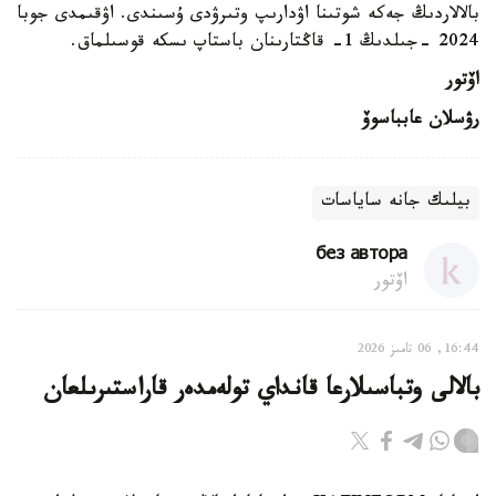
بالالاردىڭ جەكە شوتىنا اۋدارىپ وتىرۋدى ۇسىندى. اۋقىمدى جوبا
2024 -جىلدىڭ 1- قاڭتارىنان باستاپ ىسكە قوسىلماق.
اۆتور
رۋسلان عابباسوۆ
بيلىك جانە ساياسات
без автора
اۆتور
16:44, 06 تامىز 2026
بالالى وتباسىلارعا قانداي تولەمدەر قاراستىرىلعان