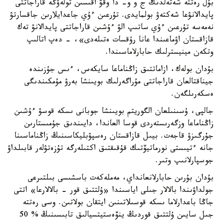
بۇل رەتتە شەتەلدىك ج و و- دا وقۋ اقىسىن تولەۋگە قاراجاتتى
پايدالانۋعا شەكتەۋ بولمايدى. تۇرعىن ءۇي جاعدايلارىن جاقسارتۋ
نەمەسە تۇرعىن ءۇي ساتىپ الۋ ءۇشىن قاراجاتتى پايدالانۋ تەك
قازاقستان اۋماعىندا عانا رۇقسات ەتىلەدى»، - دەپ اتالىپ
وتكەن مينيسترلىك حابارلاماسىندا.
بۇدان بولەك، ازاماتتىق زاڭناماعا سايكەس، ءىس جۇزىندە
جيناقتالعان قاراجاتتى مۇراگەرلىك بويىنشا بەرۋ مۇمكىندىگى
ەسكەرىلگەن.
جالپى، ۇسىنىلعان الگوريتم بويىنشا جوبانى ىسكە قوسۋ ءۇشىن
زاڭناماعا وزگەرىستەردى قوسا العاندا، دايىندىق جۇمىستارىن
جۇرگىزۋ قاجەت. بيىل قازاقستان رەسپۋبليكاسىنىڭ زاڭناماسىنا
جانە ءتيىستى نورماتيۆتىك قۇقىقتىق اكتىلەرگە تۇزەتۋلەر قابىلداۋ
جوسپارلانىپ وتىر.
بۇدان بۇرىن حابارلانعانداي، مەملەكەت باسشىسى بىلتىرعى
جولداۋىندا بالالار جىلى اياسىندا «ۇلتتىق قور - بالالارعا» اتتى
جاڭا باعدارلاما ىسكە قوسىلاتىنىن ايتقان بولاتىن. وسى رەتتە
جىل سايىن ۇلتتىق قوردىڭ ينۆەستيتسيالىق تابىسىنىڭ % 50