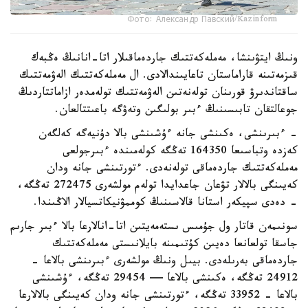
Фото: Александр Павский/Kazinform
ونىڭ ايتۋىنشا، مەملەكەتتىك جاردەماقىلار اتا-انانىڭ ەڭبەك
قىزمەتىنە قاراماستان تاعايىندالادى. ال مەملەكەتتىك الەۋمەتتىك
ساقتاندىرۋ قورىنان تولەنەتىن الەۋمەتتىك تولەمدەر ازاماتتاردىڭ
جوعالتقان تابىسىنىڭ ءبىر بولىگىن وتەۋگە باعىتتالعان.
- ءبىرىنشى، ەكىنشى جانە ءۇشىنشى بالا دۇنيەگە كەلگەن
كەزدە وتباسىعا 164350 تەڭگە كولەمىندە ءبىرجولعى
مەملەكەتتىك جاردەماقى تولەنەدى. ءتورتىنشى جانە ودان
كەيىنگى بالالار تۋعان جاعدايدا تولەم مولشەرى 272475 تەڭگە،
- دەدى سپيكەر استانا قالاسىنىڭ كوممۋنيكاتسيالار الاڭىندا.
سونىمەن قاتار ول جۇمىس ىستەمەيتىن اتا-انالارعا بالا ءبىر جارىم
جاسقا تولعانعا دەيىن كۇتىمىنە بايلانىستى مەملەكەتتىك
جاردەماقى بەرىلەدى. بيىل ونىڭ مولشەرى ءبىرىنشى بالاعا -
24912 تەڭگە، ەكىنشى بالاعا — 29454 تەڭگە، ءۇشىنشى
بالاعا - 33952 تەڭگە، ءتورتىنشى جانە ودان كەيىنگى بالالارعا