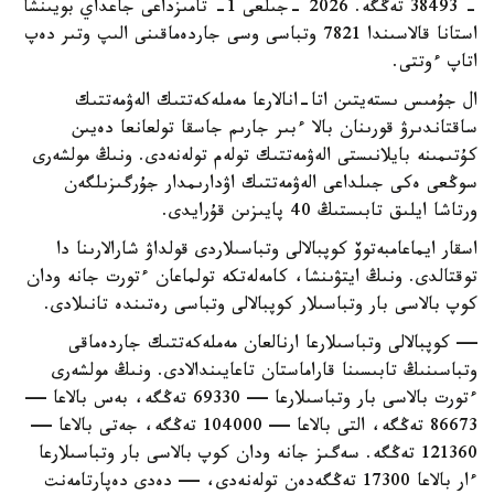
- 38493 تەڭگە. 2026 -جىلعى 1- تامىزداعى جاعداي بويىنشا
استانا قالاسىندا 7821 وتباسى وسى جاردەماقىنى الىپ وتىر دەپ
اتاپ ءوتتى.
ال جۇمىس ىستەيتىن اتا-انالارعا مەملەكەتتىك الەۋمەتتىك
ساقتاندىرۋ قورىنان بالا ءبىر جارىم جاسقا تولعانعا دەيىن
كۇتىمىنە بايلانىستى الەۋمەتتىك تولەم تولەنەدى. ونىڭ مولشەرى
سوڭعى ەكى جىلداعى الەۋمەتتىك اۋدارىمدار جۇرگىزىلگەن
ورتاشا ايلىق تابىستىڭ 40 پايىزىن قۇرايدى.
اسقار ايماعامبەتوۆ كوپبالالى وتباسىلاردى قولداۋ شارالارىنا دا
توقتالدى. ونىڭ ايتۋىنشا، كامەلەتكە تولماعان ءتورت جانە ودان
كوپ بالاسى بار وتباسىلار كوپبالالى وتباسى رەتىندە تانىلادى.
— كوپبالالى وتباسىلارعا ارنالعان مەملەكەتتىك جاردەماقى
وتباسىنىڭ تابىسىنا قاراماستان تاعايىندالادى. ونىڭ مولشەرى
ءتورت بالاسى بار وتباسىلارعا — 69330 تەڭگە، بەس بالاعا —
86673 تەڭگە، التى بالاعا — 104000 تەڭگە، جەتى بالاعا —
121360 تەڭگە. سەگىز جانە ودان كوپ بالاسى بار وتباسىلارعا
ءار بالاعا 17300 تەڭگەدەن تولەنەدى، — دەدى دەپارتامەنت