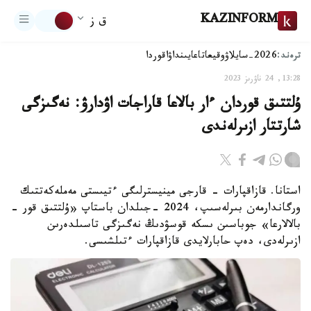
KAZINFORM
ق ز
ترەند:
2026-سايلاۋ
وقيعا
تاعايىنداۋ
اقوردا
13:28, 24 ناۋرىز 2023
ۇلتتىق قوردان ءار بالاعا قاراجات اۋدارۋ: نەگىزگى
شارتتار ازىرلەندى
استانا. قازاقپارات - قارجى مينيسترلىگى ءتيىستى مەملەكەتتىك
ورگاندارمەن بىرلەسىپ، 2024 -جىلدان باستاپ «ۇلتتىق قور -
بالالارعا» جوباسىن ىسكە قوسۋدىڭ نەگىزگى تاسىلدەرىن
ازىرلەدى، دەپ حابارلايدى قازاقپارات ءتىلشىسى.