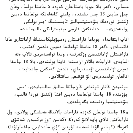
داعى بالالاردىڭ شوتتارىندا شارتتى تۇردە قاراجات ەسەپتەلەدى.
مىسالى، ەگەر بالا جوبا باستالعان كەزدە 5 جاستا بولسا، وعان
جىل سايىن 13 جىل ىشىندە، ياعني كامەلەتكە تولعانعا دەيىن
ۇلتتىق قوردىڭ ينۆەستيتسيالىق تابىسىنىڭ ءبىر بولىگى
بولىنەدى»، - دەلىنگەن قارجى مينيسترلىگى مالىمەتىندە.
اتاپ ايتقاندا، جوباعا قازاقستان رەسپۋبليكاسىنىڭ ازاماتتارى عانا
قاتىسادى. ەگەر 18 جاسقا تولعانعا دەيىن ەلدەن كەتىپ،
قازاقستان ازاماتتىعىن وزگەرتسە، وندا تولەمدەردى تالاپ ەتە
المايدى. قاراجات بالالار اراسىندا قايتا بولىنەدى. بالا 18 جاسقا
دەيىن ازاماتتىعىن اۋىستىرماي، ەلدەن كەتكەن جاعدايدا،
اتالعان تولەمدەردى الۋ قۇقىعى ساقتالادى.
سونىمەن قاتار شوتتاعى قاراجاتقا سالىق سالىنبايدى. ءىس
جۇزىندە 18 جاسقا تولعانعا دەيىن اقشا ۇلتتىق قوردا قالىپ،
ينۆەستيتسيا رەتىندە يگەرىلەدى.
«18 جاسقا تولعان كەزدە قاراجات بالانىڭ مەنشىگى بولادى، ول
قاراجاتتى قالاي پايدالانۋ كەرەك ەكەنىن ءوز ەركىمەن شەشۋى
كەرەك (ءبىلىم الۋعا نەمەسە تۇرعىن ءۇي جاعدايىن جاقسارتۋعا).