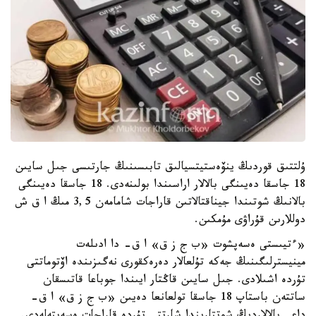
ۇلتتىق قوردىڭ ينۆەستيتسيالىق تابىسىنىڭ جارتىسى جىل سايىن
18 جاسقا دەيىنگى بالالار اراسىندا بولىنەدى. 18 جاسقا دەيىنگى
بالانىڭ شوتىندا جيناقتالاتىن قاراجات شامامەن 3,5 مىڭ ا ق ش
دوللارىن قۇراۋى مۇمكىن.
«ءتيىستى ەسەپشوت «ب ج ز ق» ا ق- دا ادىلەت
مينيسترلىگىنىڭ جەكە تۇلعالار دەرەكقورى نەگىزىندە اۆتوماتتى
تۇردە اشىلادى. جىل سايىن قاڭتار ايىندا جوباعا قاتىسقان
ساتتەن باستاپ 18 جاسقا تولعانعا دەيىن «ب ج ز ق» ا ق-