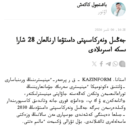
باقىتجول كاكەش
اۆتور
16:28, 06 تامىز 2026
جەڭىل ونەركاسىپتى دامىتۋعا ارنالعان 28 شارا
ىسكە اسىرىلادى
استانا. KAZINFORM - ق ر پرەمەر-ءمينيسترىنىڭ ورىنباسارى
-ۇلتتىق ەكونوميكا ءمينيسترى سەرىك جۇمانعاريننىڭ
توراعالىعىمەن وتكەن كەڭەستە جاۋاپتى مينيسترلىكتەر،
«اتامەكەن» ۇ ك پ، «دامۋ» قورى جانە وتاندىق كاسىپورىندار
وكىلدەرىمەن بىرگە جەڭىل ونەركاسىپتى دامىتۋدىڭ 2030
-جىلعا دەيىنگى كەشەندى جوسپارى مەن سالانىڭ وزەكتى
ماسەلەلەرى تالقىلاندى. بۇل تۋرالى ۇكىمەت ءمالىم ەتتى.