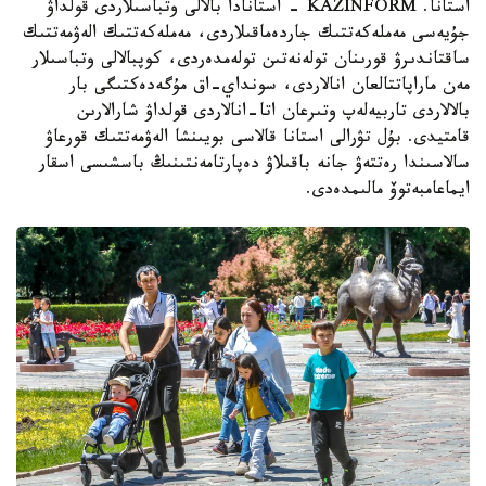
استانا. KAZINFORM - استانادا بالالى وتباسىلاردى قولداۋ
جۇيەسى مەملەكەتتىك جاردەماقىلاردى، مەملەكەتتىك الەۋمەتتىك
ساقتاندىرۋ قورىنان تولەنەتىن تولەمدەردى، كوپبالالى وتباسىلار
مەن ماراپاتتالعان انالاردى، سونداي-اق مۇگەدەكتىگى بار
بالالاردى تاربيەلەپ وتىرعان اتا-انالاردى قولداۋ شارالارىن
قامتيدى. بۇل تۋرالى استانا قالاسى بويىنشا الەۋمەتتىك قورعاۋ
سالاسىندا رەتتەۋ جانە باقىلاۋ دەپارتامەنتىنىڭ باسشىسى اسقار
ايماعامبەتوۆ مالىمدەدى.