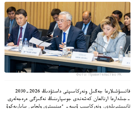
Фото: Правительство РК
قاتىسۋشىلارعا جەڭىل ونەركاسىپتى دامىتۋدىڭ 2026-2030
-جىلدارعا ارنالعان كەشەندى جوسپارىنىڭ نەگىزگى ەرەجەلەرى
تانىستىرىلدى. ونەركاسىپ ۆيسە- ءمينيسترى ولجاس ساپاربەكوۆ
اتاپ وتكەندەي، قۇجات زاڭناما، ساتىپ الۋ تەتىگىن جەتىلدىرۋ،
«كولەڭكەلى» يمپورتقا قارسى ءىس-قيمىل، ينۆەستيتسيا تارتۋ،
وتاندىق برەندتى دامىتۋ مەن كادر دايارلاۋعا ارنالعان 28 ءىس-