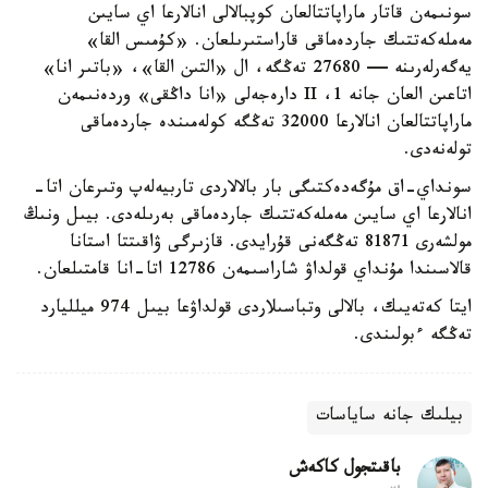
سونىمەن قاتار ماراپاتتالعان كوپبالالى انالارعا اي سايىن
مەملەكەتتىك جاردەماقى قاراستىرىلعان. «كۇمىس القا»
يەگەرلەرىنە — 27680 تەڭگە، ال «التىن القا»، «باتىر انا»
اتاعىن العان جانە 1، II دارەجەلى «انا داڭقى» وردەنىمەن
ماراپاتتالعان انالارعا 32000 تەڭگە كولەمىندە جاردەماقى
تولەنەدى.
سونداي-اق مۇگەدەكتىگى بار بالالاردى تاربيەلەپ وتىرعان اتا-
انالارعا اي سايىن مەملەكەتتىك جاردەماقى بەرىلەدى. بيىل ونىڭ
مولشەرى 81871 تەڭگەنى قۇرايدى. قازىرگى ۋاقىتتا استانا
قالاسىندا مۇنداي قولداۋ شاراسىمەن 12786 اتا-انا قامتىلعان.
ايتا كەتەيىك، بالالى وتباسىلاردى قولداۋعا بيىل 974 ميلليارد
تەڭگە ءبولىندى.
بيلىك جانە ساياسات
باقىتجول كاكەش