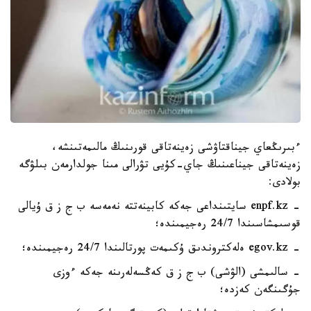
ءبىرىڭعاي جيناقتاۋشى زەينەتاقى قورىنىڭ مالىمەتىنشە،
زەينەتاقى جيناعىنىڭ جاي-كۇيى تۋرالى مىنا جولدارمەن بىلۋگە
بولادى:
- enpf.kz سايتىنداعى جەكە كابينەتتە نەمەسە ب ج ز ق ۇيالى
قوسىمشاسىندا 24/7 رەجيمىندە؛
- egov.kz ەلەكتروندىق ۇكىمەت پورتالىندا 24/7 رەجيمىندە؛
- سالىمشى (الۋشى) ب ج ز ق كەڭسەلەرىنە جەكە ءوزى
جۇگىنگەن كەزدە؛