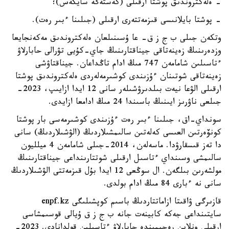
- ەلەكتروندىق پوشتا ارقىلى (كەستەگە سايكەس)؛
- پوشتا بايلانىسى قىزمەتتەرى ارقىلى (جىلىنا ءبىر رەت).
وتكەن جىلى ب ج ز ق- عا ۇسىنىلعان ەلەكتروندىق مەكەنجايعا
وزدەرىنىڭ زەينەتاقى جيناقتارىنىڭ جاي-كۇيى تۋرالى حابارلاۋ
ءتاسىلىن شامامەن 747 مىڭ ادام تاڭداعان. جيناقتاۋشى
زەينەتاقى شوتىنان ءۇزىندى كوشىرمەلەردى ەلەكتروندىق پوشتا
ارقىلى الۋعا نيەت بىلدىرۋشىلەر سانى 12 ايدا ازايىپ، 2023-
جىلعى ناۋرىز ايىنىڭ باسىندا 24 مىڭ ادامعا ازايدى.
سونداي-اق، جىلىنا ءبىر رەت ءۇزىندى كوشىرمەسى بار پوشتا
كونۆەرتىن العىسى كەلەتىن سالىمشىلاردىڭ (الۋشىلاردىڭ) سانى
دا تەز قىسقارۋدا. ماسەلەن، 2014-جىلى شامامەن 4 ميلليون
سالىمشى وسىنداي ءتاسىل ارقىلى شوتتارىنداعى جيناقتارىنىڭ
مولشەرىن بىلگەن. ال سوڭعى 12 ايدا بۇل قىزمەتتى الۋشىلاردىڭ
سانى نە ءبارى 84 مىڭ ادام بولدى.
قازىرگى ۋاقىتا ازاماتتاردىڭ باسىم كوپشىلىگى enpf.kz
سايتىنداعى جەكە كابينەت جانە ب ج ز ق ۇيالى قوسىمشاسى
ارقىلى ونلاين رەجيمىندە حابارلاۋ ءتاسىلىن قولدانادى. 2023-