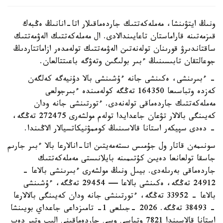
ونىڭ ايتۋىنشا، مەملەكەتتىك جاردەماقىلار اتا-انانىڭ ەڭبەك
قىزمەتىنە قاراماستان تاعايىندالادى. ال مەملەكەتتىك الەۋمەتتىك
ساقتاندىرۋ قورىنان تولەنەتىن الەۋمەتتىك تولەمدەر ازاماتتاردىڭ
جوعالتقان تابىسىنىڭ ءبىر بولىگىن وتەۋگە باعىتتالعان.
- ءبىرىنشى، ەكىنشى جانە ءۇشىنشى بالا دۇنيەگە كەلگەن
كەزدە وتباسىعا 164350 تەڭگە كولەمىندە ءبىرجولعى
مەملەكەتتىك جاردەماقى تولەنەدى. ءتورتىنشى جانە ودان
كەيىنگى بالالار تۋعان جاعدايدا تولەم مولشەرى 272475 تەڭگە،
- دەدى سپيكەر استانا قالاسىنىڭ كوممۋنيكاتسيالار الاڭىندا.
سونىمەن قاتار ول جۇمىس ىستەمەيتىن اتا-انالارعا بالا ءبىر جارىم
جاسقا تولعانعا دەيىن كۇتىمىنە بايلانىستى مەملەكەتتىك
جاردەماقى بەرىلەدى. بيىل ونىڭ مولشەرى ءبىرىنشى بالاعا -
24912 تەڭگە، ەكىنشى بالاعا — 29454 تەڭگە، ءۇشىنشى
بالاعا - 33952 تەڭگە، ءتورتىنشى جانە ودان كەيىنگى بالالارعا
- 38493 تەڭگە. 2026 -جىلعى 1- تامىزداعى جاعداي بويىنشا
استانا قالاسىندا 7821 وتباسى وسى جاردەماقىنى الىپ وتىر دەپ