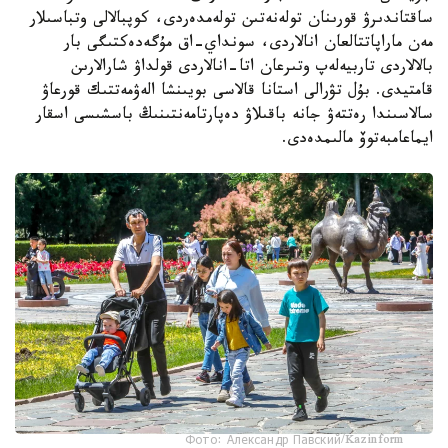
ساقتاندىرۋ قورىنان تولەنەتىن تولەمدەردى، كوپبالالى وتباسىلار
مەن ماراپاتتالعان انالاردى، سونداي-اق مۇگەدەكتىگى بار
بالالاردى تاربيەلەپ وتىرعان اتا-انالاردى قولداۋ شارالارىن
قامتيدى. بۇل تۋرالى استانا قالاسى بويىنشا الەۋمەتتىك قورعاۋ
سالاسىندا رەتتەۋ جانە باقىلاۋ دەپارتامەنتىنىڭ باسشىسى اسقار
ايماعامبەتوۆ مالىمدەدى.
Фото: Александр Павский/Kazinform