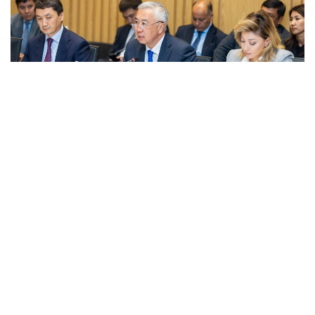
Фото: Правительство РК
قاتىسۋشىلارعا جەڭىل ونەركاسىپتى دامىتۋدىڭ 2026-2030
-جىلدارعا ارنالعان كەشەندى جوسپارىنىڭ نەگىزگى ەرەجەلەرى
تانىستىرىلدى. ونەركاسىپ ۆيسە- ءمينيسترى ولجاس ساپاربەكوۆ
اتاپ وتكەندەي، قۇجات زاڭناما، ساتىپ الۋ تەتىگىن جەتىلدىرۋ،
«كولەڭكەلى» يمپورتقا قارسى ءىس-قيمىل، ينۆەستيتسيا تارتۋ،
وتاندىق برەندتى دامىتۋ مەن كادر دايارلاۋعا ارنالعان 28 ءىس-
شارانى قامتيدى.