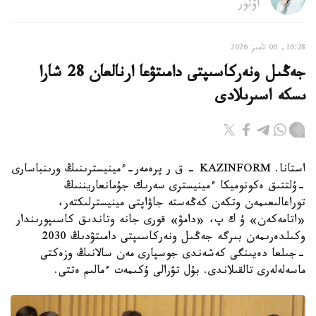
اۆتور
16:28, 06 تامىز 2026
جەڭىل ونەركاسىپتى دامىتۋعا ارنالعان 28 شارا
ىسكە اسىرىلادى
استانا. KAZINFORM - ق ر پرەمەر-ءمينيسترىنىڭ ورىنباسارى
-ۇلتتىق ەكونوميكا ءمينيسترى سەرىك جۇمانعاريننىڭ
توراعالىعىمەن وتكەن كەڭەستە جاۋاپتى مينيسترلىكتەر،
«اتامەكەن» ۇ ك پ، «دامۋ» قورى جانە وتاندىق كاسىپورىندار
وكىلدەرىمەن بىرگە جەڭىل ونەركاسىپتى دامىتۋدىڭ 2030
-جىلعا دەيىنگى كەشەندى جوسپارى مەن سالانىڭ وزەكتى
ماسەلەلەرى تالقىلاندى. بۇل تۋرالى ۇكىمەت ءمالىم ەتتى.