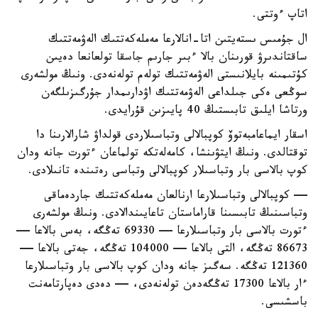
اتاپ ءوتتى.
ال جۇمىس ىستەيتىن اتا-انالارعا مەملەكەتتىك الەۋمەتتىك
ساقتاندىرۋ قورىنان بالا ءبىر جارىم جاسقا تولعانعا دەيىن
كۇتىمىنە بايلانىستى الەۋمەتتىك تولەم تولەنەدى. ونىڭ مولشەرى
سوڭعى ەكى جىلداعى الەۋمەتتىك اۋدارىمدار جۇرگىزىلگەن
ورتاشا ايلىق تابىستىڭ 40 پايىزىن قۇرايدى.
اسقار ايماعامبەتوۆ كوپبالالى وتباسىلاردى قولداۋ شارالارىنا دا
توقتالدى. ونىڭ ايتۋىنشا، كامەلەتكە تولماعان ءتورت جانە ودان
كوپ بالاسى بار وتباسىلار كوپبالالى وتباسى رەتىندە تانىلادى.
— كوپبالالى وتباسىلارعا ارنالعان مەملەكەتتىك جاردەماقى
وتباسىنىڭ تابىسىنا قاراماستان تاعايىندالادى. ونىڭ مولشەرى
ءتورت بالاسى بار وتباسىلارعا — 69330 تەڭگە، بەس بالاعا —
86673 تەڭگە، التى بالاعا — 104000 تەڭگە، جەتى بالاعا —
121360 تەڭگە. سەگىز جانە ودان كوپ بالاسى بار وتباسىلارعا
ءار بالاعا 17300 تەڭگەدەن تولەنەدى، — دەدى دەپارتامەنت
باسشىسى.