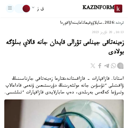
KAZINFORM
ق ز
ترەند:
2026-سايلاۋ
وقيعا
تاعايىنداۋ
اقوردا
16:13, 20 ناۋرىز 2023
زەينەتاقى جيناعى تۋرالى قايدان جانە قالاي بىلۋگە
بولادى
استانا. قازاقپارات - قازاقستاندىقتارعا زەينەتاقى جارناسىنىڭ
ۋاقىتىلى ءتۇسۋىن جانە مولشەرىنىڭ دۇرىستىعىن ۇنەمى قاداعالاپ
وتىرۋعا كەڭەس بەرىلدى، دەپ حابارلايدى قازاقپارات ءتىلشىسى.