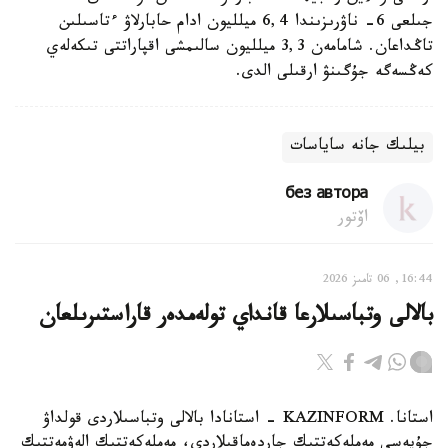
جىلعى 6- ناۋرىزىندا 6,4 ميلليون ادام حابارلاۋ ءتاسىلىن
تاڭداعان. شامامەن 3,3 ميلليون سالىمشى اقپاراتتى تىكەلەي
كەڭسەگە جۇگىنۋ ارقىلى الدى.
بيلىك جانە ساياسات
без автора
اۆتور
16:44, 06 تامىز 2026
بالالى وتباسىلارعا قانداي تولەمدەر قاراستىرىلعان
استانا. KAZINFORM - استانادا بالالى وتباسىلاردى قولداۋ
جۇيەسى مەملەكەتتىك جاردەماقىلاردى، مەملەكەتتىك الەۋمەتتىك