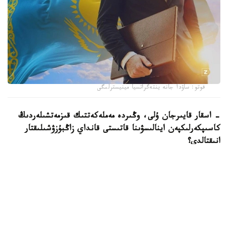
فوتو: ساۋدا جانە ينتەگراتسيا مينيسترلىگى
- اسقار قايىرجان ۇلى، وڭىردە مەملەكەتتىك قىزمەتشىلەردىڭ
كاسىپكەرلىكپەن اينالىسۋىنا قاتىستى قانداي زاڭبۇزۋشىلىقتار
انىقتالدى؟
- ءيا، ەكى دەرەك انىقتالىپ وتىر. ءبىرىنشى جاعدايدا سوتتىڭ
زاڭدى كۇشىنە ەنگەن شەشىمى نەگىزىندە مەملەكەتتىك
قىزمەتشى زاڭ تالاپتارىن بۇزعان تەرىس قىلىعى ءۇشىن
مەملەكەتتىك قىزمەتتەن بوساتىلدى.
ەكىنشى جاعدايدا مەملەكەتتىك قىزمەتشى بالا كۇتىمى بويىنشا