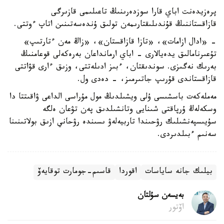
پرەزيدەنت اباي قارا سوزدەرىنىڭ تاعىلىمى قازىرگى
قازاقستاننىڭ قۇندىلىقتارىمەن تولىق ۇندەسەتىنىن اتاپ ءوتتى.
- «ادال ازامات»، «تازا قازاقستان»، «زاڭ مەن ءتارتىپ»
تۇعىرنامالىق يدەيالارى - اباي ارمانداعان بەرەكەلى قوعامنىڭ
بەرىك نەگىزى. سوندىقتان، ءبىز ادىلەتتى، وزىق ءارى قۋاتتى
قازاقستاندى قۇرىپ جاتىرمىز، - دەدى ول.
مەملەكەت باسشىسى ۇلى ويشىلدىڭ مول مۇراسى الداعى ۋاقىتتا دا
وسكەلەڭ ۇرپاقتى شىنايى وتانشىلدىق پەن تۋعان ەلگە
سۇيىسپەنشىلىك رۋحىندا تاربيەلەۋ ىسىندە رۋحاني ازىق بولاتىنىنا
سەنىم ءبىلدىردى.
بيلىك جانە ساياسات
اقوردا
قاسىم-جومارت توقايەۆ
بەيسەن سۇلتان
اۆتور