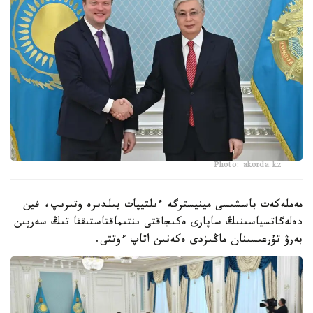
Photo: akorda.kz
مەملەكەت باسشىسى مينيسترگە ءىلتيپات بىلدىرە وتىرىپ، فين
دەلەگاتسياسىنىڭ ساپارى ەكىجاقتى ىنتىماقتاستىققا تىڭ سەرپىن
بەرۋ تۇرعىسىنان ماڭىزدى ەكەنىن اتاپ ءوتتى.