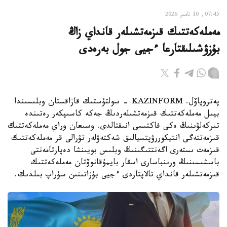
07:45, 10 تامىز 2026
مەملەكەتتىك قىزمەتشىلەر قانداي زاڭ
بۇزۋشىلىقتارعا ءجيى جول بەرەدى
پەتروپاۆل. KAZINFORM - سولتۇستىك قازاقستان وبلىسىندا
بيىل مەملەكەتتىك قىزمەتشىلەردىڭ جەكە كاسىپكەر رەتىندە
تىركەلۋىنىڭ ەكى فاكتىسى انىقتالدى. وسىعان وراي مەملەكەتتىك
قىزمەتتەگى انتيكوررۋپتسيالىق شەكتەۋلەر تۋرالى قر مەملەكەتتىك
قىزمەت ىستەرى اگەنتتىگىنىڭ وبلىس بويىنشا دەپارتامەنتى
باسشىسىنىڭ ورىنباسارى اسقار بايمۇقانوۆتان مەملەكەتتىك
قىزمەتشىلەر قانداي تالاپتاردى ءجيى بۇزاتىنىن سۇراپ بىلدىك.