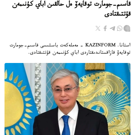
قاسىم-جومارت توقايەۆ ەل حالقىن اباي كۇنىمەن
قۇتتىقتادى
استانا. KAZINFORM - مەملەكەت باسشىسى قاسىم-جومارت
توقايەۆ قازاقستاندىقتاردى اباي كۇنىمەن قۇتتىقتادى.