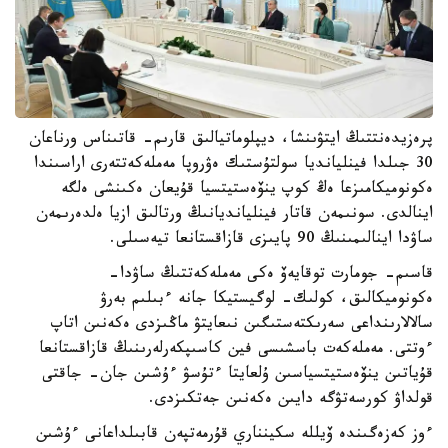
پرەزيدەنتتىڭ ايتۋىنشا، ديپلوماتيالىق قارىم- قاتىناس ورناعان
30 جىلدا فينليانديا سولتۇستىك ەۋروپا مەملەكەتتەرى اراسىندا
ەكونوميكامىزعا ەڭ كوپ ينۆەستيتسيا قۇيعان ەكىنشى ەلگە
اينالدى. سونىمەن قاتار فينليانديانىڭ ورتالىق ازيا ەلدەرىمەن
ساۋدا اينالىمىنىڭ 90 پايىزى قازاقستانعا تيەسىلى.
قاسىم- جومارت توقايەۆ ەكى مەملەكەتتىڭ ساۋدا-
ەكونوميكالىق، كولىك- لوگيستيكا جانە ءبىلىم بەرۋ
سالالارىنداعى سەرىكتەستىگىن نىعايتۋ ماڭىزدى ەكەنىن اتاپ
ءوتتى. مەملەكەت باسشىسى فين كاسىپكەرلەرىنىڭ قازاقستانعا
قۇياتىن ينۆەستيتسياسىن ۇلعايتا ءتۇسۋ ءۇشىن جان- جاقتى
قولداۋ كورسەتۋگە دايىن ەكەنىن جەتكىزدى.
ءوز كەزەگىندە ۆيللە سكينناري قۇرمەتپەن قابىلداعانى ءۇشىن