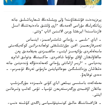
فوتو: اقوردا
پرەزيدەنت قۇتتىقتاۋىندا ۇلى ويشىلدىڭ شىعارماشىلىق جانە
زياتكەرلىك مۇراسى الەمدىك ءارى ۇلتتىق مادەنيەتتىڭ اسىل
قازىناسىندا ايرىقشا ورىن الاتىنىن اتاپ ءوتتى.
- اباي ءىلىمى - رۋحاني شامشىراعىمىز، اينىماس
تەمىرقازىعىمىز. اقىن جۇرتشىلىقتى تولعاندىراتىن كوكەيكەستى
ماسەلەلەردى بۇكپەسىز ايتىپ، حالقىمىزدى بەيقامدىق پەن
جالقاۋلىقتان اۋلاق بولۋعا شاقىردى. حاكىمنىڭ «تولىق ادام»
يدەياسى - ءاربىر ازاماتتى رۋحاني كەمەلدەنۋگە ۇندەيتىن جانە
ەشقاشان وزەكتىلىگىن جوعالتپايتىن مازمۇنى تەرەڭ تۇجىرىم، -
دەدى توقايەۆ.
مەملەكەت باسشىسى بيىلعى اباي كۇنى ەلىمىزدە جۇرگىزىلىپ
جاتقان اۋقىمدى وزگەرىستەرمەن تۇسپا- تۇس كەلىپ وتىرعانىن
ايتتى.
- قازاقستاننىڭ حالىق كونستيتۋتسياسى زاڭدى كۇشىنە ەنىپ،