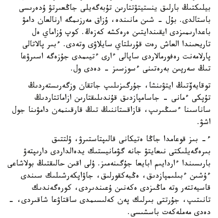
بيلىكتىڭ بارلىق ينستيتۋتتارىن تۇبەگەيلى جاڭعىرتۋ ۇدەرىسى
باستالدى. بۇل - شىن مانىندە، ۇزاق مەرزىمگە ارنالعان دامۋ
باعدارىمىزدى ايقىندايتىن ەرەكشە كەزەڭ. كوپ ۇزاماي ەل
تاريحىندا العاش رەت قۇرىلتاي سايلاۋى وتەدى. ءبىر پالاتالى
پارلامەنت رەفورمالاردى ساپالى ءارى ءتيىمدى جۇزەگە اسىرۋعا
تىڭ سەرپىن بەرەتىنى ءسوزسىز - دەدى ول.
توقايەۆتىڭ ايتۋىنشا، جۇرگىزىلىپ جاتقان وزگەرىستەردىڭ
تۇپكى ءمانى - جاسامپازدىق قۇندىلىقتارىن ازاماتتاردىڭ
ساناسىنا ءسىڭىرىپ، قازاقستاننىڭ تىڭ قارقىنمەن دامۋىنا جول
اشۋ.
ء- بىز قوعامدا جاڭا ەتيكانى قالىپتاستىرۋ، ۇلتتىق
بىرەگەيلىكتى نىعايتۋ جانە گۋمانيستىك يدەالداردى دارىپتەۋ
بارىسىندا ءاردايىم ابايعا جۇگىنەمىز. ۇلى اقىن حالىقتىڭ بولاشاعى
ءۇشىن ءبىلىمپازدىق، ەڭبەكقورلىق، جاۋاپكەرشىلىك سىندى
قاسيەتتەر وتە ماڭىزدى ەكەنىن ۇعىندىردى، كورەگەندىك
تانىتىپ، جۇرتتى بىرلىك پەن كەلىسىمدى ساقتاۋعا شاقىردى، -
دەدى مەملەكەت باسشىسى.