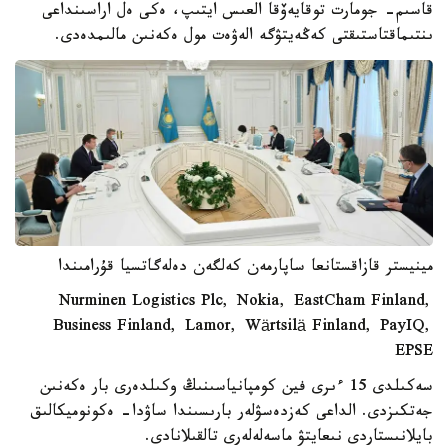
قاسىم- جومارت توقايەۆقا العىس ايتىپ، ەكى ەل اراسىنداعى
ىنتىماقتاستىقتى كەڭەيتۋگە الەۋەت مول ەكەنىن مالىمدەدى.
مينيستر قازاقستانعا ساپارمەن كەلگەن دەلەگاتسيا قۇرامىندا
Nurminen Logistics Plc, Nokia, EastCham Finland,
Business Finland, Lamor, Wärtsilä Finland, PayIQ,
EPSE
سەكىلدى 15 ءىرى فين كومپانياسىنىڭ وكىلدەرى بار ەكەنىن
جەتكىزدى. الداعى كەزدەسۋلەر بارىسىندا ساۋدا- ەكونوميكالىق
بايلانىستاردى نىعايتۋ ماسەلەلەرى تالقىلانادى.