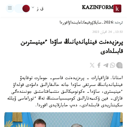
KAZINFORM
ق ز
ترەند:
2026-سايلاۋ
وقيعا
تاعايىنداۋ
اقوردا
13:53, 24 اقپان 2023
پرەزيدەنت فينليانديانىڭ ساۋدا ءمينيسترىن
قابىلدادى
استانا. قازاقپارات - پرەزيدەنت قاسىم- جومارت توقايەۆ
فينليانديانىڭ سىرتقى ساۋدا جانە حالىقارالىق دامۋدى قولداۋ
ءمينيسترى، ساۋدا- ەكونوميكالىق ىنتىماقتاستىق جونىندەگى
قازاق- فين ۇكىمەتارالىق كوميسسياسىنىڭ تەڭ ءتوراعاسى ۆيللە
سكينناريدى قابىلدادى، دەپ حابارلايدى اقوردا.