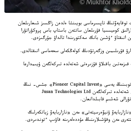
ت توقايەۆتىڭ تاپسىرماسى بويىنشا ەلدەن زاڭسىز شىعارىلعان
ارالىق كوميسسيا قۇرىلعان ساتتەن باستاپ باس پروكۋراتۋرا
ن انىقتاۋ ءۇشىن بانك سەكتورىندا تالداۋ جۇرگىزدى.
ىزمەتىن باقىلاۋ قۇزىرەتى شەتەلدە تىركەلگەن ۇيىمدارعا
اتاپ ايتقاندا، 2020 -جىلعى 27- ساۋىردە Jusan توبىنىڭ يەسى «Pioneer Capital Invest» جشس- نىڭ
قاتىسۋشىلارىنىڭ جالپى جينالىسىندا Pioneer مۇلكىن شەتەلدە تىركەلگەن Jusan Technologies Ltd
تۋرالى شەشىم قابىلدانعان.
ازاربايەۆ ۋنيۆەرسيتەتى» مەن «نازاربايەۆ زياتكەرلىك
تەرى مەن وقۋشىلارىنىڭ مۇددەلەرىنە قاۋىپ ءتوندىردى.