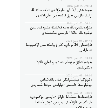
23:34, 05 تامىز 2026
«جەتىنشى ارنادا» سايلاۋالدى تەلەدەباتتىڭ
ارالىق داۋىس بەرۋ ناتيجەسى جاريالاندى
20:11, 05 تامىز 2026
ستۋدەنتتەردىڭ مەملەكەتتىك ستيپەندياسىن
تولەۋدىڭ جاڭا ءتارتىبى بەكىتىلدى
19:46, 05 تامىز 2026
قازاقستان 26 مۇناي-گاز ۋچاسكەسىن اۋكسيونعا
شىعارادى
18:09, 05 تامىز 2026
بەينەباقىلاۋ جۇيەلەرىنە ءبىرىڭعاي تالاپتار
ەنگىزىلدى
16:10, 05 تامىز 2026
ەكولوگيا مينيسترلىگى ىلە-بالقاشتاعى
جولبارىسقا قاتىستى اقپاراتتى جوققا شىعاردى
15:10, 05 تامىز 2026
قازاقستاندا ەمحاناعا قارالۋ ءتارتىبى وزگەردى:
دارىگەرلەر ناۋقاستى بىردەن ءۇش مامانعا