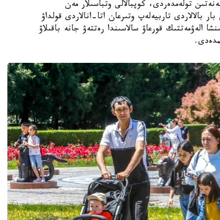
ەنەتىن تولەمدەردى، كوپبالالى وتباسىلار مەن
ار بالالاردى تاربيەلەپ وتىرعان اتا-انالاردى قولداۋ
نشا الەۋمەتتىك قورعاۋ سالاسىندا رەتتەۋ جانە باقىلاۋ
مدەدى.