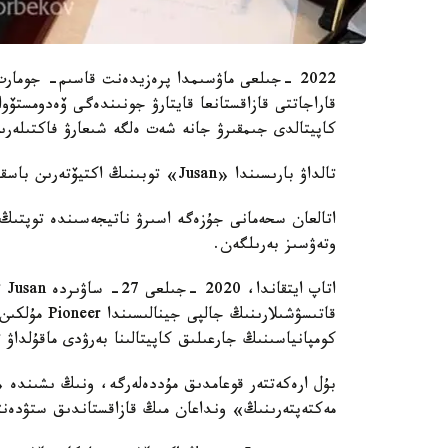
2022 -جىلعى ماۋسىمدا پرەزيدەنت قاسىم- جومار
قاراجاتتى قازاقستانعا قايتارۋ جونىندەگى ۆەدومستۆو
كاپيتالدى جىمقىرۋ جانە شەت ەلگە شىعارۋ فاكتىلەرى
تالداۋ بارىسىندا «Jusan» توبىنىڭ اكتيۆتەرىن باسقارۋ قۇرىلىمىن وزگەرتۋدىڭ كولەڭكەلى سحەماسى انىقتالدى.
اتالعان سحەمانى جۇزەگە اسىرۋ ناتيجەسىندە توپتىڭ ق
وتەۋسىز بەرىلگەن.
كومپانياسىنىڭ جارعىلىق كاپيتالىنا بەرۋدى ماقۇلداۋ 
بۇل ارەكەتتەر قوعامدىق مۇددەلەرگە، ونىڭ ىشىندە «ن
مەكتەپتەرىنىڭ» ونداعان مىڭ قازاقستاندىق ستۋدەنت