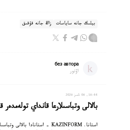
بيلىك جانە ساياسات
زاڭ جانە قۇقىق
без автора
اۆتور
16:44, 06 تامىز 2026
بالالى وتباسىلارعا قانداي تولەمدەر ق
استانا. KAZINFORM - استانادا ب