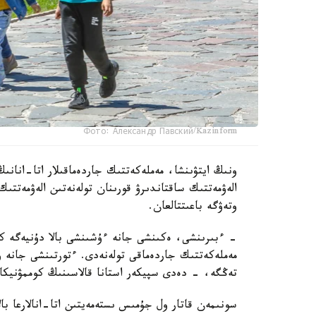
Фото: Александр Павский/Kazinform
ونىڭ ايتۋىنشا، مەملەكەتتىك جاردەماقىلار اتا-انانىڭ
الەۋمەتتىك ساقتاندىرۋ قورىنان تولەنەتىن الەۋمەتتىك
وتەۋگە باعىتتالعان.
تەڭگە، - دەدى سپيكەر استانا قالاسىنىڭ كوممۋنيكاتسي
سونىمەن قاتار ول جۇمىس ىستەمەيتىن اتا-انالارعا بال