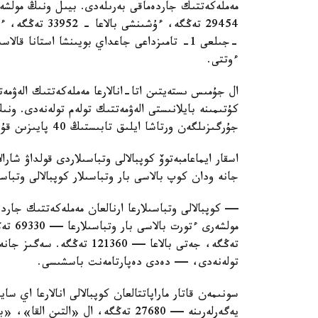
ءوتتى.
ال جۇمىس ىستەيتىن اتا-انالارعا مەملەكەتتىك الەۋمەت
كۇتىمىنە بايلانىستى الەۋمەتتىك تولەم تولەنەدى. ون
جۇرگىزىلگەن ورتاشا ايلىق تابىستىڭ 40 پايىزىن قۇرايدى.
اسقار ايماعامبەتوۆ كوپبالالى وتباسىلاردى قولداۋ شارا
جانە ودان كوپ بالاسى بار وتباسىلار كوپبالالى وتباس
— كوپبالالى وتباسىلارعا ارنالعان مەملەكەتتىك جاردە
تولەنەدى، — دەدى دەپارتامەنت باسشىسى.
سونىمەن قاتار ماراپاتتالعان كوپبالالى انالارعا اي 