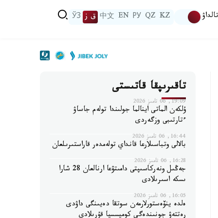
الداۋ
KZ
QZ
РУ
EN
中文
ق ز
ЎЗ
تاقىرىپقا قاتىستى
19:09, 06 تامىز 2026
ۇلكەن الماتى اينالما جولىندا تولەم جاساۋ
ءتارتىبى وزگەردى
16:44, 06 تامىز 2026
بالالى وتباسىلارعا قانداي تولەمدەر قاراستىرىلعان
16:28, 06 تامىز 2026
جەڭىل ونەركاسىپتى دامىتۋعا ارنالعان 28 شارا
ىسكە اسىرىلادى
16:05, 06 تامىز 2026
ەلدە ينۆەستورلارمەن سوتقا دەيىنگى داۋدى
رەتتەۋ جونىندەگى كوميسسيا قۇرىلادى