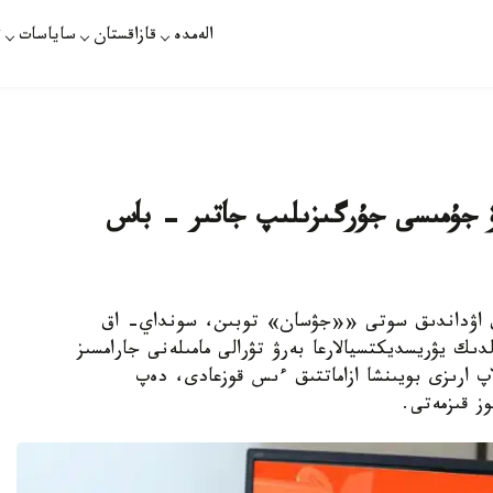
الەمدە
قازاقستان
ساياسات
ت
رۋ جۇمىسى جۇرگىزىلىپ جاتىر - باس
ندىق اۋداندىق سوتى ««جۋسان» توبىن، سونداي- اق
ىك يۋريسديكتسيالارعا بەرۋ تۋرالى مامىلەنى جارامسىز
اپ ارىزى بويىنشا ازاماتتىق ءىس قوزعادى، دەپ
ز قىزمەتى.