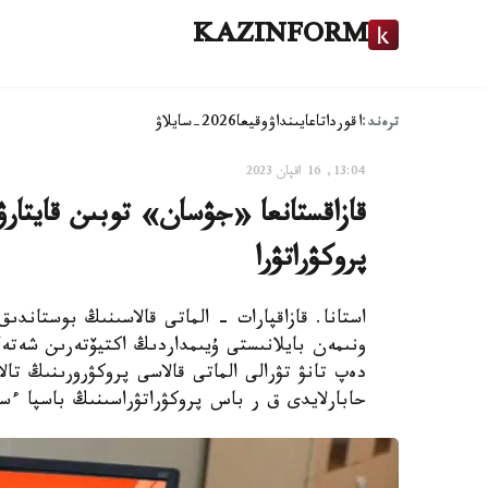
KAZINFORM
ترەند:
اقوردا
تاعايىنداۋ
وقيعا
2026-سايلاۋ
13:04, 16 اقپان 2023
قازاقستانعا «جۋسان» توبىن قايتا
پروكۋراتۋرا
استانا. قازاقپارات - الماتى قالاسىنىڭ بوستا
ونىمەن بايلانىستى ۇيىمداردىڭ اكتيۆتەرىن شەتەلد
دەپ تانۋ تۋرالى الماتى قالاسى پروكۋرورىنىڭ تال
حابارلايدى ق ر باس پروكۋراتۋراسىنىڭ باسپا ءسو