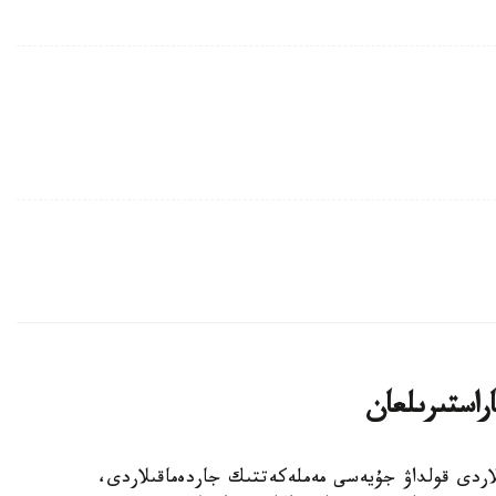
اراستىرىلعان
الالى وتباسىلاردى قولداۋ جۇيەسى مەملەكەتتىك جاردەماقىلاردى،