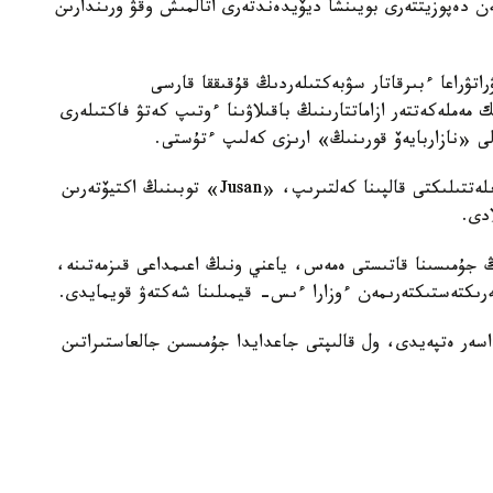
يالارى مەن دەپوزيتتەرى بويىنشا ديۆيدەندتەرى اتالمىش وقۋ ورىندارىن
اقپاندا باس پروكۋراتۋراعا ءبىرقاتار سۋبەكتىلەردىڭ قۇقىققا قارسى
ەملەكەتتەر ازاماتتارىنىڭ باقىلاۋىنا ءوتىپ كەتۋ فاكتىلەرى
رالى «نازاربايەۆ قورىنىڭ» ارىزى كەلىپ ءتۇستى.
وسىلايشا، پروكۋراتۋرا ورگاندارىنىڭ ماقساتى تەك ادىلەتتىلىكتى قالپىنا كەلتىرىپ، «Jusan» توبىنىڭ اكتيۆتەرىن
ادى.
قاتار، اتالعان تالاپ ارىز Jusan Bank ءتىڭ جۇمىسىنا قاتىستى ەمەس، ياعني ونىڭ اعىمداعى قىزمەتىنە،
ىكتەستىكتەرىمەن ءوزارا ءىس- قيمىلىنا شەكتەۋ قويمايدى.
Jusan Ban ءتىڭ جۇمىسىنا اسەر ەتپەيدى، ول قالىپتى جاعدايدا جۇمىسىن جالعاستىراتىن