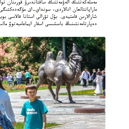
مەملەكەتتىك الەۋمەتتىك ساقتاندىرۋ قورىنان تول
ماراپاتتالعان انالاردى، سونداي-اق مۇگەدەكتىگى ب
شارالارىن قامتيدى. بۇل تۋرالى استانا قالاسى بويى
دەپارتامەنتىنىڭ باسشىسى اسقار ايماعامبەتوۆ مالى