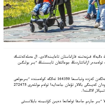
 ەڭبەك قىزمەتىنە قاراماستان تاعايىندالادى. ال مەملەكەتتىك
 تولەمدەر ازاماتتاردىڭ جوعالتقان تابىسىنىڭ ءبىر بولىگىن
- ءبىرىنشى، ەكىنشى جانە ءۇشىنشى بالا دۇنيەگە كەلگەن كەزدە وتباسىعا 164350 تەڭگە كولەمىندە ءبىرجولعى
مەملەكەتتىك جاردەماقى تولەنەدى. ءتورتىنشى جانە ودان كەيىنگى بالالار تۋعان جاعدايدا تولەم مولشەرى 272475
الار الاڭىندا.
ا ءبىر جارىم جاسقا تولعانعا دەيىن كۇتىمىنە بايلانىستى