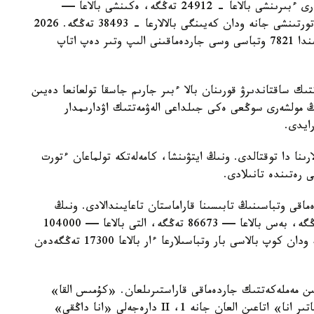
مەملەكەتتىك جاردەماقى بەرىلەدى. بيىل ونىڭ مولشەرى ءبىرىنشى بالاعا - 24912 تەڭگە، ەكىنشى بالاعا —
29454 تەڭگە، ءۇشىنشى بالاعا - 33952 تەڭگە، ءتورتىنشى جانە ودان كەيىنگى بالالارعا - 38493 تەڭگە. 2026
-جىلعى 1- تامىزداعى جاعداي بويىنشا استانا قالاسىندا 7821 وتباسى وسى جاردەماقىنى الىپ وتىر دەپ اتاپ
تىك ساقتاندىرۋ قورىنان بالا ءبىر جارىم جاسقا تولعانعا دەيىن
ىڭ مولشەرى سوڭعى ەكى جىلداعى الەۋمەتتىك اۋدارىمدار
لارىنا دا توقتالدى. ونىڭ ايتۋىنشا، كامەلەتكە تولماعان ءتورت
ى رەتىندە تانىلادى.
ماقى وتباسىنىڭ تابىسىنا قاراماستان تاعايىندالادى. ونىڭ
مولشەرى ءتورت بالاسى بار وتباسىلارعا — 69330 تەڭگە، بەس بالاعا — 86673 تەڭگە، التى بالاعا — 104000
تەڭگە، جەتى بالاعا — 121360 تەڭگە. سەگىز جانە ودان كوپ بالاسى بار وتباسىلارعا ءار بالاعا 17300 تەڭگەدەن
سايىن مەملەكەتتىك جاردەماقى قاراستىرىلعان. «كۇمىس القا»
يەگەرلەرىنە — 27680 تەڭگە، ال «التىن القا»، «باتىر انا» اتاعىن العان جانە 1، II دارەجەلى «انا داڭقى»