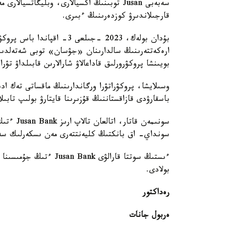
سەبەبى Jusan توبىنىڭ اكسيالارى، وبليگاتس
قارجىلاندىرۋ كوزدەرىنىڭ ءبىرى.
بۇدان بولەك، 2023 -جىلعى 3- 
ارەكەتتەرىنىڭ سالدارىنان «جۋسان» توبى شەتەلدىك م
بويىنشا پروكۋرورلىق قاداعالاۋ شارالارىن قابىلداۋ تۋ
باسقارۋدى قازاقستاننىڭ قۇزىرىنا قايتارۋ بولىپ تابىل
سونىمەن 
سونداي- اق بانكتىڭ كليەنتتەرى مەن ىسكەرلىك سەر
ءىستىڭ سوتتا قارالۋى k
بولادى.
رەداكتور
ەربول جانات