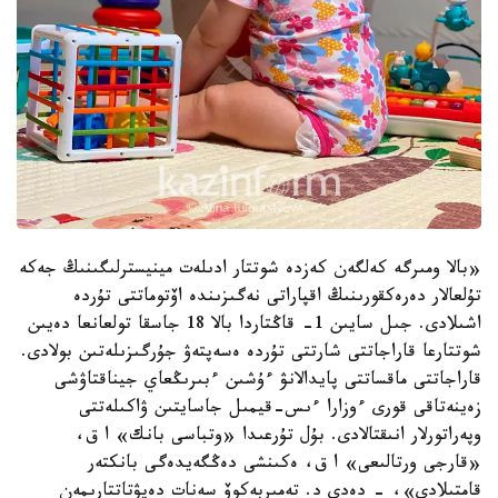
«بالا ومىرگە كەلگەن كەزدە شوتتار ادىلەت مينيسترلىگىنىڭ جەكە
تۇلعالار دەرەكقورىنىڭ اقپاراتى نەگىزىندە اۆتوماتتى تۇردە
اشىلادى. جىل سايىن 1- قاڭتاردا بالا 18 جاسقا تولعانعا دەيىن
شوتتارعا قاراجاتتى شارتتى تۇردە ەسەپتەۋ جۇرگىزىلەتىن بولادى.
قاراجاتتى ماقساتتى پايدالانۋ ءۇشىن ءبىرىڭعاي جيناقتاۋشى
زەينەتاقى قورى ءوزارا ءىس-قيمىل جاسايتىن ۋاكىلەتتى
وپەراتورلار انىقتالادى. بۇل تۇرعىدا «وتباسى بانك» ا ق،
«قارجى ورتالىعى» ا ق، ەكىنشى دەڭگەيدەگى بانكتەر
قامتىلادى»، - دەدى د. تەمىربەكوۆ سەنات دەپۋتاتتارىمەن