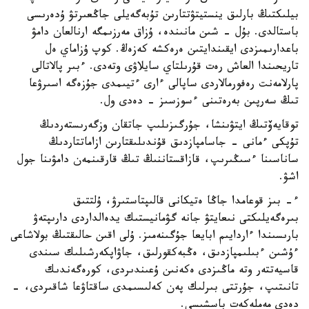
بيلىكتىڭ بارلىق ينستيتۋتتارىن تۇبەگەيلى جاڭعىرتۋ ۇدەرىسى
باستالدى. بۇل - شىن مانىندە، ۇزاق مەرزىمگە ارنالعان دامۋ
باعدارىمىزدى ايقىندايتىن ەرەكشە كەزەڭ. كوپ ۇزاماي ەل
تاريحىندا العاش رەت قۇرىلتاي سايلاۋى وتەدى. ءبىر پالاتالى
پارلامەنت رەفورمالاردى ساپالى ءارى ءتيىمدى جۇزەگە اسىرۋعا
تىڭ سەرپىن بەرەتىنى ءسوزسىز - دەدى ول.
توقايەۆتىڭ ايتۋىنشا، جۇرگىزىلىپ جاتقان وزگەرىستەردىڭ
تۇپكى ءمانى - جاسامپازدىق قۇندىلىقتارىن ازاماتتاردىڭ
ساناسىنا ءسىڭىرىپ، قازاقستاننىڭ تىڭ قارقىنمەن دامۋىنا جول
اشۋ.
ء- بىز قوعامدا جاڭا ەتيكانى قالىپتاستىرۋ، ۇلتتىق
بىرەگەيلىكتى نىعايتۋ جانە گۋمانيستىك يدەالداردى دارىپتەۋ
بارىسىندا ءاردايىم ابايعا جۇگىنەمىز. ۇلى اقىن حالىقتىڭ بولاشاعى
ءۇشىن ءبىلىمپازدىق، ەڭبەكقورلىق، جاۋاپكەرشىلىك سىندى
قاسيەتتەر وتە ماڭىزدى ەكەنىن ۇعىندىردى، كورەگەندىك
تانىتىپ، جۇرتتى بىرلىك پەن كەلىسىمدى ساقتاۋعا شاقىردى، -
دەدى مەملەكەت باسشىسى.