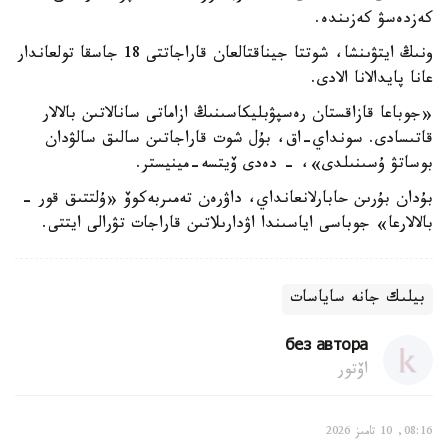
كەزدەسۋ كەزىندە.
ونىڭ ايتۋىنشا، شوتتا جيناقتالعان قاراجاتتى 18 جاسقا تولعاندار
عانا پايدالانا الادى.
«جوباعا قازاقستان رەسپۋبليكاسىنىڭ ازاماتى سانالاتىن بالالار
قاتىسادى. سونداي-اق، بۇل شوت قاراجاتىن سالىق سالۋدان
بوساتۋ ۇسىنىلدى»، - دەدى ۆيتسە-مينيستر.
بۇدان بۇرىن حابارلانعانداي، داۋرەن تەمىربەكوۆ «ۇلتتىق قور -
بالالارعا» جوباسى اياسىندا اۋدارىلاتىن قاراجات تۋرالى ايتتى.
بيلىك جانە ساياسات
без автора
اۆتور
08:16, 10 تامىز 2026