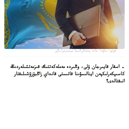
فوتو: ساۋدا جانە ينتەگراتسيا مينيسترلىگى
- اسقار قايىرجان ۇلى، وڭىردە مەملەكەتتىك قىزمەتشىلەردىڭ
كاسىپكەرلىكپەن اينالىسۋىنا قاتىستى قانداي زاڭبۇزۋشىلىقتار
انىقتالدى؟
- ءيا، ەكى دەرەك انىقتالىپ وتىر. ءبىرىنشى جاعدايدا سوتتىڭ
زاڭدى كۇشىنە ەنگەن شەشىمى نەگىزىندە مەملەكەتتىك
قىزمەتشى زاڭ تالاپتارىن بۇزعان تەرىس قىلىعى ءۇشىن
مەملەكەتتىك قىزمەتتەن بوساتىلدى.
ەكىنشى جاعدايدا مەملەكەتتىك قىزمەتشى بالا كۇتىمى بويىنشا