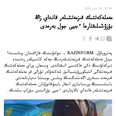
07:45, 10 تامىز 2026
مەملەكەتتىك قىزمەتشىلەر قانداي زاڭ
بۇزۋشىلىقتارعا ءجيى جول بەرەدى
پەتروپاۆل. KAZINFORM - سولتۇستىك قازاقستان وبلىسىندا
بيىل مەملەكەتتىك قىزمەتشىلەردىڭ جەكە كاسىپكەر رەتىندە
تىركەلۋىنىڭ ەكى فاكتىسى انىقتالدى. وسىعان وراي مەملەكەتتىك
قىزمەتتەگى انتيكوررۋپتسيالىق شەكتەۋلەر تۋرالى قر مەملەكەتتىك
قىزمەت ىستەرى اگەنتتىگىنىڭ وبلىس بويىنشا دەپارتامەنتى
باسشىسىنىڭ ورىنباسارى اسقار بايمۇقانوۆتان مەملەكەتتىك
قىزمەتشىلەر قانداي تالاپتاردى ءجيى بۇزاتىنىن سۇراپ بىلدىك.