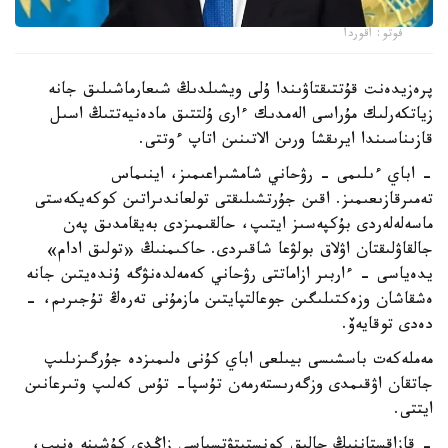
فوتو: اقوردا
پرەزيدەنت قۇتتىقتاۋىندا ۇلى ويشىلدىڭ شىعارماشىلىق جانە
زياتكەرلىك مۇراسى الەمدىك ءارى ۇلتتىق مادەنيەتتىڭ اسىل
قازىناسىندا ايرىقشا ورىن الاتىنىن اتاپ ءوتتى.
- اباي ءىلىمى - رۋحاني شامشىراعىمىز، اينىماس
تەمىرقازىعىمىز. اقىن جۇرتشىلىقتى تولعاندىراتىن كوكەيكەستى
ماسەلەلەردى بۇكپەسىز ايتىپ، حالقىمىزدى بەيقامدىق پەن
جالقاۋلىقتان اۋلاق بولۋعا شاقىردى. حاكىمنىڭ «تولىق ادام»
يدەياسى - ءاربىر ازاماتتى رۋحاني كەمەلدەنۋگە ۇندەيتىن جانە
ەشقاشان وزەكتىلىگىن جوعالتپايتىن مازمۇنى تەرەڭ تۇجىرىم، -
دەدى توقايەۆ.
مەملەكەت باسشىسى بيىلعى اباي كۇنى ەلىمىزدە جۇرگىزىلىپ
جاتقان اۋقىمدى وزگەرىستەرمەن تۇسپا- تۇس كەلىپ وتىرعانىن
ايتتى.
- قازاقستاننىڭ حالىق كونستيتۋتسياسى زاڭدى كۇشىنە ەنىپ،