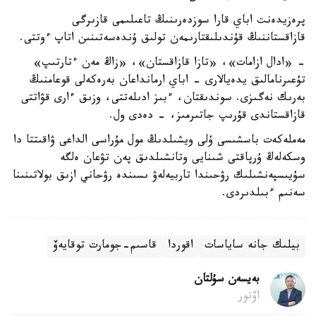
پرەزيدەنت اباي قارا سوزدەرىنىڭ تاعىلىمى قازىرگى
قازاقستاننىڭ قۇندىلىقتارىمەن تولىق ۇندەسەتىنىن اتاپ ءوتتى.
- «ادال ازامات»، «تازا قازاقستان»، «زاڭ مەن ءتارتىپ»
تۇعىرنامالىق يدەيالارى - اباي ارمانداعان بەرەكەلى قوعامنىڭ
بەرىك نەگىزى. سوندىقتان، ءبىز ادىلەتتى، وزىق ءارى قۋاتتى
قازاقستاندى قۇرىپ جاتىرمىز، - دەدى ول.
مەملەكەت باسشىسى ۇلى ويشىلدىڭ مول مۇراسى الداعى ۋاقىتتا دا
وسكەلەڭ ۇرپاقتى شىنايى وتانشىلدىق پەن تۋعان ەلگە
سۇيىسپەنشىلىك رۋحىندا تاربيەلەۋ ىسىندە رۋحاني ازىق بولاتىنىنا
سەنىم ءبىلدىردى.
بيلىك جانە ساياسات
اقوردا
قاسىم-جومارت توقايەۆ
بەيسەن سۇلتان
اۆتور