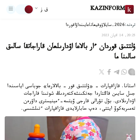
KAZINFORM
ق ز
ترەند:
2026-سايلاۋ
وقيعا
تاعايىنداۋ
اقوردا
20:25, 14 اقپان 2023
ۇلتتىق قوردان ءار بالاعا اۋدارىلعان قاراجاتقا سالىق
سالىنا ما
استانا. قازاقپارات - «ۇلتتىق قور - بالالارعا» جوباسى اياسىندا
جىل سايىن قاڭتاردا جەتكىنشەكتەردىڭ شوتىنا قاراجات
اۋدارىلادى. بۇل تۋرالى قارجى ۆيتسە-ءمينيسترى داۋرەن
تەمىربەكوۆ ايتتى، دەپ حابارلايدى قازاقپارات ءتىلشىسى.