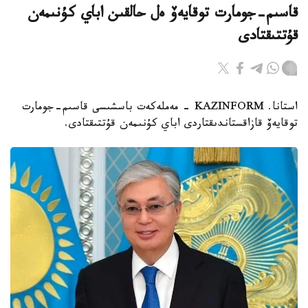
قاسىم-جومارت توقايەۆ ەل حالقىن اباي كۇنىمەن
قۇتتىقتادى
استانا. KAZINFORM - مەملەكەت باسشىسى قاسىم-جومارت
توقايەۆ قازاقستاندىقتاردى اباي كۇنىمەن قۇتتىقتادى.