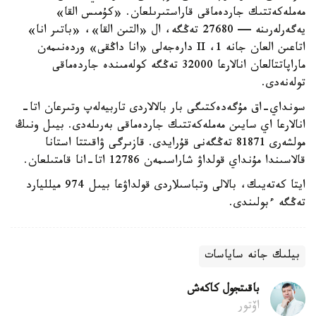
مەملەكەتتىك جاردەماقى قاراستىرىلعان. «كۇمىس القا»
يەگەرلەرىنە — 27680 تەڭگە، ال «التىن القا»، «باتىر انا»
اتاعىن العان جانە 1، II دارەجەلى «انا داڭقى» وردەنىمەن
ماراپاتتالعان انالارعا 32000 تەڭگە كولەمىندە جاردەماقى
تولەنەدى.
سونداي-اق مۇگەدەكتىگى بار بالالاردى تاربيەلەپ وتىرعان اتا-
انالارعا اي سايىن مەملەكەتتىك جاردەماقى بەرىلەدى. بيىل ونىڭ
مولشەرى 81871 تەڭگەنى قۇرايدى. قازىرگى ۋاقىتتا استانا
قالاسىندا مۇنداي قولداۋ شاراسىمەن 12786 اتا-انا قامتىلعان.
ايتا كەتەيىك، بالالى وتباسىلاردى قولداۋعا بيىل 974 ميلليارد
تەڭگە ءبولىندى.
بيلىك جانە ساياسات
باقىتجول كاكەش
اۆتور