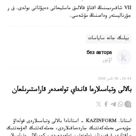
VII شاقىرىمىنىڭ اقتاۋ قالالىق ماسليحاتى دەپۋتاتى بولدى. ق ر
جۋرناليستەر وداعىنىڭ مۇشەسى.
بيلىك جانە ساياسات
без автора
اۆتور
16:44, 06 تامىز 2026
بالالى وتباسىلارعا قانداي تولەمدەر قاراستىرىلعان
استانا. KAZINFORM - استانادا بالالى وتباسىلاردى قولداۋ
جۇيەسى مەملەكەتتىك جاردەماقىلاردى، مەملەكەتتىك الەۋمەتتىك