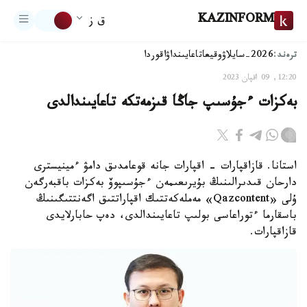
KAZINFORM
ق ز
ترەند:
2026-سايلاۋ
وقيعا
تاعايىنداۋ
اقوردا
12:20, 09 اقپان 2023
بەكزات ءجۇسىپ جاڭا قىزمەتكە تاعايىندالدى
استانا. قازاقپارات - اقپارات جانە قوعامدىق دامۋ ءمينيسترى
دارحان قىدىرالىنىڭ بۇيرىعىمەن ءجۇسىپوۆ بەكزات باقبەرگەن
ۇلى «Qazcontent» مەملەكەتتىك اقپاراتتىق اگەنتتىگىنىڭ
باسقارما ءتوراعاسى بولىپ تاعايىندالدى، دەپ حابارلايدى
قازاقپارات.