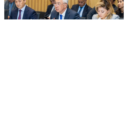
Фото: Правительство РК
قاتىسۋشىلارعا جەڭىل ونەركاسىپتى دامىتۋدىڭ 2026-2030
-جىلدارعا ارنالعان كەشەندى جوسپارىنىڭ نەگىزگى ەرەجەلەرى
تانىستىرىلدى. ونەركاسىپ ۆيسە- ءمينيسترى ولجاس ساپاربەكوۆ
اتاپ وتكەندەي، قۇجات زاڭناما، ساتىپ الۋ تەتىگىن جەتىلدىرۋ،
«كولەڭكەلى» يمپورتقا قارسى ءىس-قيمىل، ينۆەستيتسيا تارتۋ،
وتاندىق برەندتى دامىتۋ مەن كادر دايارلاۋعا ارنالعان 28 ءىس-
شارانى قامتيدى.