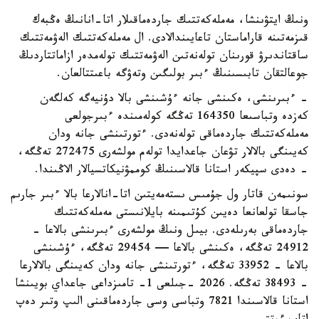
ونىڭ ايتۋىنشا، مەملەكەتتىك جاردەماقىلار اتا-انانىڭ ەڭبەك
قىزمەتىنە قاراماستان تاعايىندالادى. ال مەملەكەتتىك الەۋمەتتىك
ساقتاندىرۋ قورىنان تولەنەتىن الەۋمەتتىك تولەمدەر ازاماتتاردىڭ
جوعالتقان تابىسىنىڭ ءبىر بولىگىن وتەۋگە باعىتتالعان.
- ءبىرىنشى، ەكىنشى جانە ءۇشىنشى بالا دۇنيەگە كەلگەن
كەزدە وتباسىعا 164350 تەڭگە كولەمىندە ءبىرجولعى
مەملەكەتتىك جاردەماقى تولەنەدى. ءتورتىنشى جانە ودان
كەيىنگى بالالار تۋعان جاعدايدا تولەم مولشەرى 272475 تەڭگە،
- دەدى سپيكەر استانا قالاسىنىڭ كوممۋنيكاتسيالار الاڭىندا.
سونىمەن قاتار ول جۇمىس ىستەمەيتىن اتا-انالارعا بالا ءبىر جارىم
جاسقا تولعانعا دەيىن كۇتىمىنە بايلانىستى مەملەكەتتىك
جاردەماقى بەرىلەدى. بيىل ونىڭ مولشەرى ءبىرىنشى بالاعا -
24912 تەڭگە، ەكىنشى بالاعا — 29454 تەڭگە، ءۇشىنشى
بالاعا - 33952 تەڭگە، ءتورتىنشى جانە ودان كەيىنگى بالالارعا
- 38493 تەڭگە. 2026 -جىلعى 1- تامىزداعى جاعداي بويىنشا
استانا قالاسىندا 7821 وتباسى وسى جاردەماقىنى الىپ وتىر دەپ