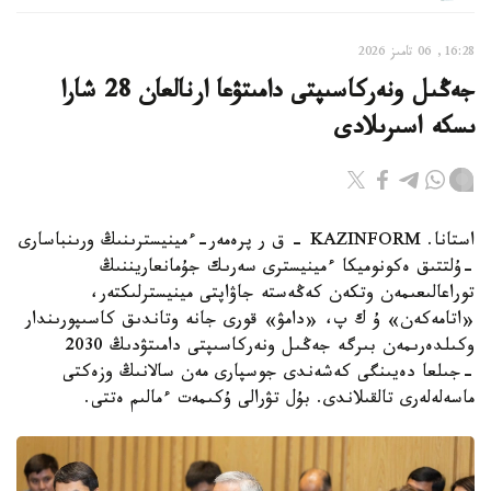
16:28, 06 تامىز 2026
جەڭىل ونەركاسىپتى دامىتۋعا ارنالعان 28 شارا
ىسكە اسىرىلادى
استانا. KAZINFORM - ق ر پرەمەر-ءمينيسترىنىڭ ورىنباسارى
-ۇلتتىق ەكونوميكا ءمينيسترى سەرىك جۇمانعاريننىڭ
توراعالىعىمەن وتكەن كەڭەستە جاۋاپتى مينيسترلىكتەر،
«اتامەكەن» ۇ ك پ، «دامۋ» قورى جانە وتاندىق كاسىپورىندار
وكىلدەرىمەن بىرگە جەڭىل ونەركاسىپتى دامىتۋدىڭ 2030
-جىلعا دەيىنگى كەشەندى جوسپارى مەن سالانىڭ وزەكتى
ماسەلەلەرى تالقىلاندى. بۇل تۋرالى ۇكىمەت ءمالىم ەتتى.