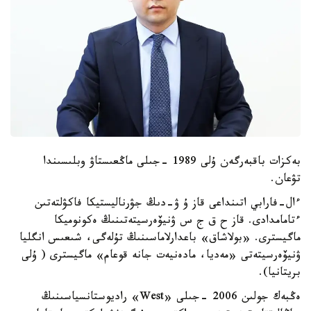
بەكزات باقبەرگەن ۇلى 1989 -جىلى ماڭعىستاۋ وبلىسىندا
تۋعان.
ءال-فارابي اتىنداعى قاز ۇ ۋ-دىڭ جۋرناليستيكا فاكۋلتەتىن
ءتامامدادى. قاز ح ق ج س ۋنيۆەرسيتەتىنىڭ ەكونوميكا
ماگيسترى. «بولاشاق» باعدارلاماسىنىڭ تۇلەگى، شىعىس انگليا
ۋنيۆەرسيتەتى «مەديا، مادەنيەت جانە قوعام» ماگيسترى ( ۇلى
بريتانيا).
ەڭبەك جولىن 2006 -جىلى «West» راديوستانسياسىنىڭ