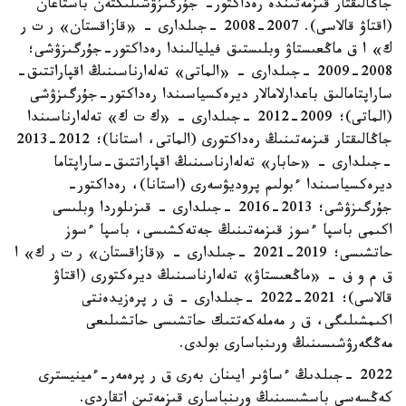
جاڭالىقتار قىزمەتىندە رەداكتور- جۇرگىزۋشىلىكتەن باستاعان
(اقتاۋ قالاسى). 2007-2008 -جىلدارى - «قازاقستان» ر ت ر
ك» ا ق ماڭعىستاۋ وبلىستىق فيليالىندا رەداكتور-جۇرگىزۋشى؛
2008-2009 -جىلدارى - «الماتى» تەلەارناسىنىڭ اقپاراتتىق-
ساراپتامالىق باعدارلامالار ديرەكسياسىندا رەداكتور-جۇرگىزۋشى
(الماتى)؛ 2009-2012 -جىلدارى - «ك ت ك» تەلەارناسىندا
جاڭالىقتار قىزمەتىنىڭ رەداكتورى (الماتى، استانا)؛ 2012-2013
-جىلدارى - «حابار» تەلەارناسىنىڭ اقپاراتتىق-ساراپتاما
ديرەكسياسىندا ءبولىم پروديۋسەرى (استانا)، رەداكتور-
جۇرگىزۋشى؛ 2013-2016 -جىلدارى - قىزىلوردا وبلىسى
اكىمى باسپا ءسوز قىزمەتىنىڭ جەتەكشىسى، باسپا ءسوز
حاتشىسى؛ 2019-2021 -جىلدارى - «قازاقستان» ر ت ر ك» ا
ق م و ف - «ماڭعىستاۋ» تەلەارناسىنىڭ ديرەكتورى (اقتاۋ
قالاسى)؛ 2021-2022 -جىلدارى – ق ر پرەزيدەنتى
اكىمشىلىگى، ق ر مەملەكەتتىك حاتشىسى حاتشىلىعى
مەڭگەرۋشىسىنىڭ ورىنباسارى بولدى.
2022 -جىلدىڭ ءساۋىر ايىنان بەرى ق ر پرەمەر-ءمينيسترى
كەڭسەسى باسشىسىنىڭ ورىنباسارى قىزمەتىن اتقاردى.