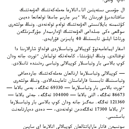
اتاپ ءوتتى.
ال جۇمىس ىستەيتىن اتا-انالارعا مەملەكەتتىك الەۋمەتتىك
ساقتاندىرۋ قورىنان بالا ءبىر جارىم جاسقا تولعانعا دەيىن
كۇتىمىنە بايلانىستى الەۋمەتتىك تولەم تولەنەدى. ونىڭ مولشەرى
سوڭعى ەكى جىلداعى الەۋمەتتىك اۋدارىمدار جۇرگىزىلگەن
ورتاشا ايلىق تابىستىڭ 40 پايىزىن قۇرايدى.
اسقار ايماعامبەتوۆ كوپبالالى وتباسىلاردى قولداۋ شارالارىنا دا
توقتالدى. ونىڭ ايتۋىنشا، كامەلەتكە تولماعان ءتورت جانە ودان
كوپ بالاسى بار وتباسىلار كوپبالالى وتباسى رەتىندە تانىلادى.
— كوپبالالى وتباسىلارعا ارنالعان مەملەكەتتىك جاردەماقى
وتباسىنىڭ تابىسىنا قاراماستان تاعايىندالادى. ونىڭ مولشەرى
ءتورت بالاسى بار وتباسىلارعا — 69330 تەڭگە، بەس بالاعا —
86673 تەڭگە، التى بالاعا — 104000 تەڭگە، جەتى بالاعا —
121360 تەڭگە. سەگىز جانە ودان كوپ بالاسى بار وتباسىلارعا
ءار بالاعا 17300 تەڭگەدەن تولەنەدى، — دەدى دەپارتامەنت
باسشىسى.
سونىمەن قاتار ماراپاتتالعان كوپبالالى انالارعا اي سايىن