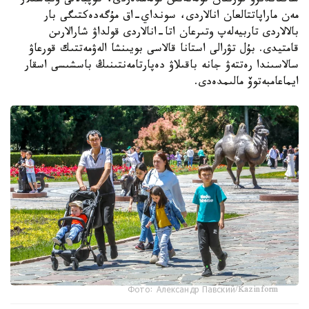
ساقتاندىرۋ قورىنان تولەنەتىن تولەمدەردى، كوپبالالى وتباسىلار
مەن ماراپاتتالعان انالاردى، سونداي-اق مۇگەدەكتىگى بار
بالالاردى تاربيەلەپ وتىرعان اتا-انالاردى قولداۋ شارالارىن
قامتيدى. بۇل تۋرالى استانا قالاسى بويىنشا الەۋمەتتىك قورعاۋ
سالاسىندا رەتتەۋ جانە باقىلاۋ دەپارتامەنتىنىڭ باسشىسى اسقار
ايماعامبەتوۆ مالىمدەدى.
Фото: Александр Павский/Kazinform