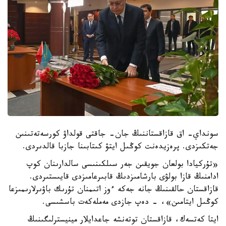
سونداي- اق قازاقستاننىڭ جان- جاقتى قولداۋ كورسەتەتىنىن
جەتكىزدى. پرەزيدەنت كوڭىل ايتۋ كىتابىنا جازبا قالدىردى.
«تۇركيادا بولعان جويقىن جەر سىلكىنىسى سالدارىنان كوپ
ادامنىڭ قازا بولۋى بارشامىزدىڭ قابىرعامىزدى قايىستىردى.
قازاقستان حالقىنىڭ جانە جەكە ءوز اتىمنان تۇرىك باۋىرلارىمىزعا
كوڭىل ايتامىن»، - دەپ جازدى مەملەكەت باسشىسى.
ايتا كەتسەك، قازاقستان توتەنشە جاعدايلار مينيسترلىگىنىڭ