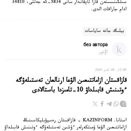
سىلكىنىسىنەن قازا تاپقاندار سانى 5834-كە جەتتى، 34810
ادام جاراقات الدى.
بيلىك جانە ساياسات
без автора
اۆتور
11:09, 09 تامىز 2026
قازاقستان ازاماتتىعىن الۋعا ارنالعان تەستىلەۋگە
ءوتىنىش قابىلداۋ 10-تامىزدا باستالادى
استانا. KAZINFORM - قازاقستان رەسپۋبليكاسىنىڭ
ازاماتتىعىن الۋعا ۇمىتكەرلەر ءۇشىن تەستىلەۋگە ءوتىنىش قابىلداۋ