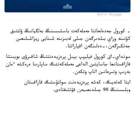
Фото: Ақорда
- كورول جەدەلحاتتا مەملەكەت باسشىسىنىڭ بەلگيانىڭ ۇلتتىق
كۇنىنە وراي بىلدىرگەن جىلى لەبىزىنە شىنايى ريزاشىلىعىن
جەتكىزگەن،-دەلىنگەن اقپاراتتا.
سونداي-اق كورول فيليپپ بيىل پرەزيدەنتتىڭ شاقىرۋى بويىنشا
قازاقستانعا جاسايتىن الداعى مەملەكەتتىك ساپارىنا ەرەكشە ءمان
بەرىپ وتىرعانىن اتاپ وتكەن.
ايتا كەتەيىك، كەشە پرەزيدەنت سولتۇستىك قازاقستان
وبلىسىنىڭ 90 جىلدىعىمەن قۇتتىقتادى.
بيلىك جانە ساياسات
ريزابەك نۇسىپبەك ۇلى
اۆتور