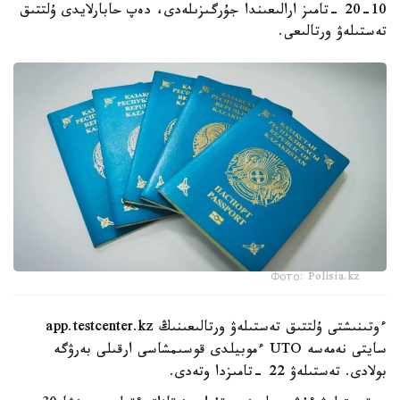
10-20 -تامىز ارالىعىندا جۇرگىزىلەدى، دەپ حابارلايدى ۇلتتىق
تەستىلەۋ ورتالىعى.
Фото: Polisia.kz
ءوتىنىشتى ۇلتتىق تەستىلەۋ ورتالىعىنىڭ app.testcenter.kz
سايتى نەمەسە UTO ءموبيلدى قوسىمشاسى ارقىلى بەرۋگە
بولادى. تەستىلەۋ 22 -تامىزدا وتەدى.