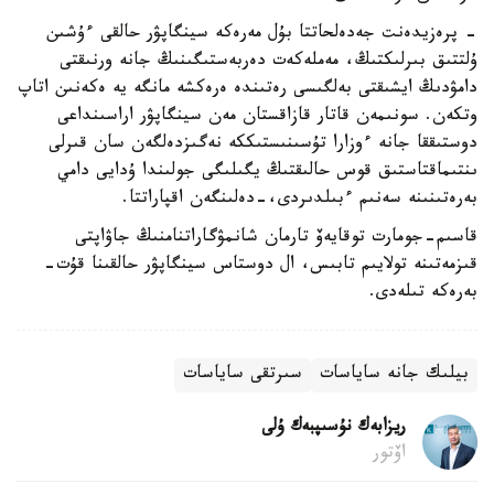
- پرەزيدەنت جەدەلحاتتا بۇل مەرەكە سينگاپۋر حالقى ءۇشىن
ۇلتتىق بىرلىكتىڭ، مەملەكەت دەربەستىگىنىڭ جانە ورنىقتى
دامۋدىڭ ايشىقتى بەلگىسى رەتىندە ەرەكشە مانگە يە ەكەنىن اتاپ
وتكەن. سونىمەن قاتار قازاقستان مەن سينگاپۋر اراسىنداعى
دوستىققا جانە ءوزارا تۇسىنىستىككە نەگىزدەلگەن سان قىرلى
ىنتىماقتاستىق قوس حالىقتىڭ يگىلىگى جولىندا ۇدايى دامي
بەرەتىنىنە سەنىم ءبىلدىردى،-دەلىنگەن اقپاراتتا.
قاسىم-جومارت توقايەۆ تارمان شانمۋگاراتنامنىڭ جاۋاپتى
قىزمەتىنە تولايىم تابىس، ال دوستاس سينگاپۋر حالقىنا قۇت-
بەرەكە تىلەدى.
بيلىك جانە ساياسات
سىرتقى ساياسات
ريزابەك نۇسىپبەك ۇلى
اۆتور