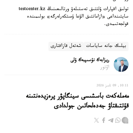
تولىق اقپارات ۇلتتىق تەستىلەۋ ورتالىعىنىڭ testcenter.kz
سايتىنداعى «ازاماتتىق الۋعا ۇمىتكەرلەرگە» بولىمىندە
قولجەتىمدى.
بيلىك جانە ساياسات
شەتەل قازاقتارى
ريزابەك نۇسىپبەك ۇلى
اۆتور
10:11, 09 تامىز 2026
مەملەكەت باسشىسى سينگاپۋر پرەزيدەنتىنە
قۇتتىقتاۋ جەدەلحاتىن جولدادى