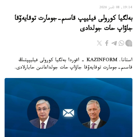
19:14, 08 تامىز 2026
بەلگيا كورولى فيليپپ قاسىم-جومارت توقايەۆقا
جاۋاپ حات جولدادى
استانا. KAZINFORM - اقوردا بەلگيا كورولى فيليپپتىڭ
قاسىم-جومارت توقايەۆقا جاۋاپ حات جولداعانىن حابارلادى.