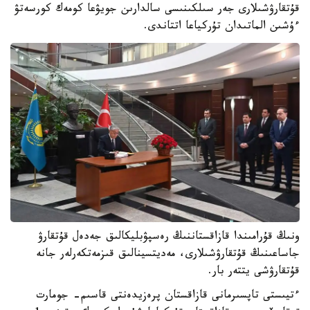
قۇتقارۋشىلارى جەر سىلكىنىسى سالدارىن جويۋعا كومەك كورسەتۋ
ءۇشىن الماتىدان تۇركياعا اتتاندى.
ونىڭ قۇرامىندا قازاقستاننىڭ رەسپۋبليكالىق جەدەل قۇتقارۋ
جاساعىنىڭ قۇتقارۋشىلارى، مەديتسينالىق قىزمەتكەرلەر جانە
قۇتقارۋشى يتتەر بار.
ءتيىستى تاپسىرمانى قازاقستان پرەزيدەنتى قاسىم- جومارت