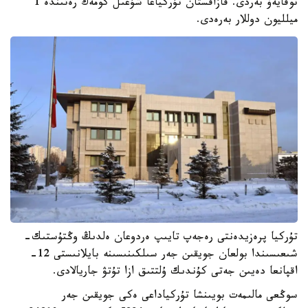
توقايەۆ بەردى. قازاقستان تۇركياعا شۇعىل كومەك رەتىندە 1
ميلليون دوللار بەرەدى.
تۇركيا پرەزيدەنتى رەجەپ تايىپ ەردوعان ەلدىڭ وڭتۇستىك-
شىعىسىندا بولعان جويقىن جەر سىلكىنىسىنە بايلانىستى 12-
اقپانعا دەيىن جەتى كۇندىك ۇلتتىق ازا تۇتۋ جاريالادى.
سوڭعى مالىمەت بويىنشا تۇركياداعى ەكى جويقىن جەر