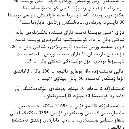
- تەستىلەۋ ءۇش بولىمنەن تۇرادى: قازاق ءتىلى بويىنشا 30
تاپسىرما، قازاقستان رەسپۋبليكاسى كونستيتۋتسياسىنىڭ
نەگىزدەرى بويىنشا 40 تاپسىرما جانە قازاقستان تاريحى بويىنشا
30 تاپسىرما بەرىلەدى،-دەلىنگەن ورتالىق حابارلاماسىندا.
قازاق ءتىلى بويىنشا تەست قازاق تىلىندە وتكىزىلەدى جانە
شەكتى بالل - 15. كونستيتۋتسيا نەگىزدەرى بويىنشا تەست
قازاق نەمەسە ورىس تىلىندە تاپسىرىلادى، شەكتى بالل - 20.
قازاقستان تاريحىنان دا قازاق نەمەسە ورىس تىلىندە تەست
تاپسىرۋعا بولادى، بۇل بولىمدەگى شەكتى بالل - 15.
جالپى تەستىلەۋدە ەڭ جوعارى ناتيجە - 100 بالل. ازاماتتىق
الۋعا ۇمىتكەر كەمىندە 50 بالل جيناۋى ءتيىس.
تەستىلەۋگە 2 ساعات 10 مينۋت بەرىلەدى. مۇگەدەكتىگى بار
ادامدارعا قوسىمشا 30 مينۋت قاراستىرىلعان.
- تەستىلەۋگە قاتىسۋ قۇنى - 14693 تەڭگە. دايىندىعىن
جاقسارتقىسى كەلەتىن ۇمىتكەرلەر ءۇشىن 3355 تەڭگەگە اقىلى
بايقاۋ سىناعى ۇسىنىلادى، - دەپ حابارلادى ۇلتتىق تەستىلەۋ
ورتالىعى.