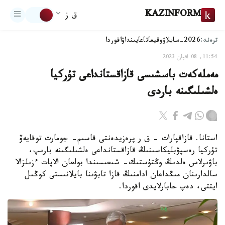
KAZINFORM
ق ز
ترەند:
2026-سايلاۋ
وقيعا
تاعايىنداۋ
اقوردا
11:54, 08 اقپان 2023
مەملەكەت باسشىسى قازاقستانداعى تۇركيا
ەلشىلىگىنە باردى
استانا. قازاقپارات – ق ر پرەزيدەنتى قاسىم- جومارت توقايەۆ
تۇركيا رەسپۋبليكاسىنىڭ قازاقستانداعى ەلشىلىگىنە بارىپ،
باۋىرلاس ەلدىڭ وڭتۇستىك- شىعىسىندا بولعان الاپات ءزىلزالا
سالدارىنان مىڭداعان ادامنىڭ قازا تابۋىنا بايلانىستى كوڭىل
ايتتى، دەپ حابارلايدى اقوردا.