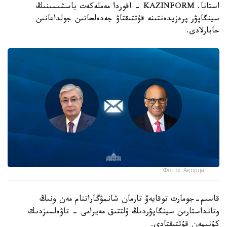
استانا. KAZINFORM - اقوردا مەملەكەت باسشىسىنىڭ
سينگاپۋر پرەزيدەنتىنە قۇتتىقتاۋ جەدەلحاتىن جولداعانىن
حابارلادى.
Фото: Ақорда
قاسىم-جومارت توقايەۆ تارمان شانمۋگاراتنام مەن ونىڭ
وتانداستارىن سينگاپۋردىڭ ۇلتتىق مەيرامى - تاۋەلسىزدىك
كۇنىمەن قۇتتىقتادى.