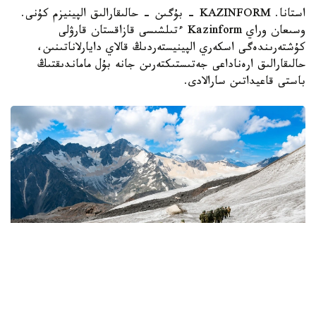
استانا. KAZINFORM - بۇگىن - حالىقارالىق الپينيزم كۇنى.
وسىعان وراي Kazinform ءتىلشىسى قازاقستان قارۋلى
كۇشتەرىندەگى اسكەري الپينيستەردىڭ قالاي دايارلاناتىنىن،
حالىقارالىق ارەناداعى جەتىستىكتەرىن جانە بۇل ماماندىقتىڭ
باستى قاعيداتىن سارالادى.
Фото: Қорғаныс министрліг