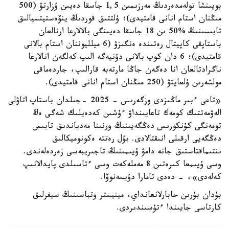
بويىنشا تولەمدەردىڭ مەرزىمىن 1,5 جاسقا دەيىن ۇزارتۋ (500
مىڭنان استام انانى قامتيدى)؛ ۇلتتىق قوردىڭ ينۆەستيتسيالىق
تابىسىنىڭ %50 ىن 18 جاسقا دەيىنگى بالالارعا ارنالعان
باستاپقى كاپيتال رەتىندە ەنگىزۋ (6 ميلليوننان استام بالانى
قامتيدى)؛ 6 دان كوپ بالانى دۇنيەگە الىپ كەلگەن انالارعا
ناگرادتالعان انا دەگەن جاڭا مارتەبە قارالىپ، جاردەماقى
مولشەرىن ۇلعايتۋ (250 مىڭنان استام انانى قامتيدى).
«تاعى ءبىر ماڭىزدى وزگەرىس - 2025 -جىلدان باستاپ اتاۋلى
الەۋمەتتىك كومەك تاعايىنداۋ ءۇشىن كەدەيلىك شەگى ەڭ
تومەنگى كۇنكورىس دەڭگەيىنىڭ ورنىنا مەدياندىق تابىس
دەڭگەيى ارقىلى انىقتالادى. بۇل رەتتە ەكونوميكالىق
ىنتىماقتاستىق جانە دامۋ ۇيىمىنىڭ تاجىريبەسى زەردەلەندى.
وسى ۇيىمعا كىرەتىن 8 مەملەكەت وسى ءتاسىلدى پايدالانىپ
كەلەدى»، - دەدى تامارا دۇيسەنوۆا.
بۇدان بۇرىن حابارلانعانداي، مينيستر وتباسىنىڭ سيفرلىق
كارتاسى جايىندا ءتۇسىندىردى.