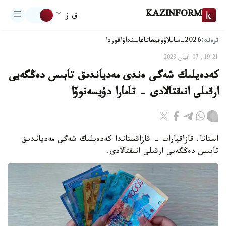
KAZINFORM
ق ز
ترەند:
2026-سايلاۋ
وقيعا
تاعايىنداۋ
اقوردا
19:21, 07 اقپان 2023
كەدەيلىك شەگى ەندى مەدياندىق تابىس دەڭگەيى
ارقىلى انىقتالادى - تامارا دۇيسەنوۆا
استانا. قازاقپارات - قازاقستاندا كەدەيلىك شەگى مەدياندىق
تابىس دەڭگەيى ارقىلى انىقتالادى.