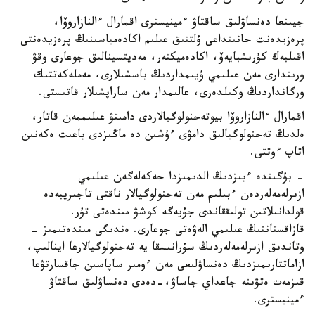
جيىنعا دەنساۋلىق ساقتاۋ ءمينيسترى اقمارال ءالنازاروۆا،
پرەزيدەنت جانىنداعى ۇلتتىق عىلىم اكادەمياسىنىڭ پرەزيدەنتى
اقىلبەك كۇرىشبايەۆ، اكادەميكتەر، مەديتسينالىق جوعارى وقۋ
ورىندارى مەن عىلىمي ۇيىمداردىڭ باسشىلارى، مەملەكەتتىك
ورگانداردىڭ وكىلدەرى، عالىمدار مەن ساراپشىلار قاتىستى.
اقمارال ءالنازاروۆا بيوتەحنولوگيالاردى دامىتۋ عىلىممەن قاتار،
ەلدىڭ تەحنولوگيالىق دامۋى ءۇشىن دە ماڭىزدى باعىت ەكەنىن
اتاپ ءوتتى.
- بۇگىندە ءبىزدىڭ الدىمىزدا جەكەلەگەن عىلىمي
ازىرلەمەلەردەن ءبىلىم مەن تەحنولوگيالار ناقتى تاجىريبەدە
قولدانىلاتىن تولىققاندى جۇيەگە كوشۋ مىندەتى تۇر.
قازاقستاننىڭ عىلىمي الەۋەتى جوعارى. ەندىگى مىندەتىمىز -
وتاندىق ازىرلەمەلەردىڭ سۇرانىسقا يە تەحنولوگيالارعا اينالىپ،
ازاماتتارىمىزدىڭ دەنساۋلىعى مەن ءومىر ساپاسىن جاقسارتۋعا
قىزمەت ەتۋىنە جاعداي جاساۋ،-دەدى دەنساۋلىق ساقتاۋ
ءمينيسترى.