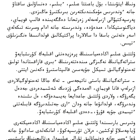
ونىڭ ايتۋىنشا، بۇل باعىتتا عىلىم، ءبىلىم، دەنساۋلىق ساقتاۋ
جانە ءوندىرىس مۇمكىندىكتەرىن بىرىكتىرۋ ماڭىزدى.
پەرسپەكتيۆالى ازىرلەمەلەر زەرتحانا دەڭگەيىندە قالىپ قويماي،
دياگنوستيكادا، ەمدەۋدە، وندىرىستە جانە ادام ومىرىنە تىكەلەي
اسەر ەتەتىن باسقا دا سالالاردا پراكتيكالىق قولدانىسقا ەنگىزىلۋى
ءتيىس.
ۇلتتىق عىلىم اكادەمياسىنىڭ پرەزيدەنتى اقىلبەك كۇرىشبايەۆ
ستراتەگيانىڭ نەگىزگى مىندەتتەرىنىڭ ءبىرى قازاقستاندا تولىق
تەحنولوگيالىق تسيكل جۇيەسىن قالىپتاستىرۋ ەكەنىن ايتتى.
- ستراتەگيانىڭ باستى ناتيجەسى - تەك جاڭا تەحنولوگيالاردى
ازىرلەپ قانا قويماي، الەمدەگى ۇزدىك شەشىمدەردى جەدەل
يگەرۋگە، ولاردى ۇلتتىق جاعدايعا بەيىمدەۋگە، ەل ىشىندە
وندىرۋگە، قولدانۋعا جانە ودان ءارى جەتىلدىرۋگە قابىلەتتى
ءتيىمدى جۇيە قۇرۋ،-دەدى اقىلبەك كۇرىشبايەۆ.
وتىرىس بارىسىندا ۇلتتىق عىلىم اكادەمياسىنىڭ اكادەميكتەرى
ۆياچەسلاۆ لوكشين، ەرلان تۇرىسپەكوۆ، امانكەلدى سادانوۆ جانە
ۇعا ءومىر جانە دەنساۋلىق تۋرالى عىلىمدار ورتالىعىنىڭ باسشىسى