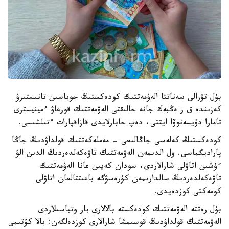
بۇل تۋرالى سەناتتا الەۋمەتتىك كودەكستىڭ جوباسىن تانىستىرۋ
كەزىندە ق ر ەڭبەك جانە حالىقتى الەۋمەتتىك قورعاۋ ءمينيسترى
تامارا دۇيسەنوۆا ايتتى، دەپ حابارلايدى قازاقپارات ءتىلشىسى.
كودەكستىڭ كەلەسى جاڭالىعى - مەملەكەتتىك قولداۋدىڭ جاڭا
پاراديگماسى. ول الدىمەن الەۋمەتتىك تاۋەكەلدەردىڭ الدىن الۋ
ءۇشىن اتاۋلى شارالاردى، سودان كەيىن عانا الەۋمەتتىك
تاۋەكەلدەردىڭ سالدارىمەن كۇرەسۋگە باعىتتالعان اتاۋلى
كومەكتى كوزدەيدى.
بۇل رەتتە الەۋمەتتىك كودەكستە بالالارى بار وتباسىلاردى
الەۋمەتتىك قولداۋدىڭ قوسىمشا شارالارى كوزدەلگەن: بالا كۇتىمى