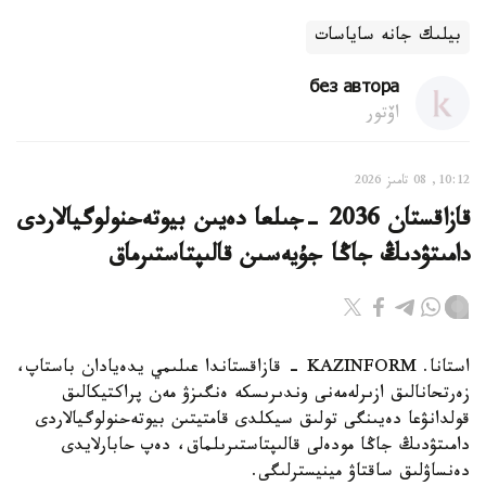
بيلىك جانە ساياسات
без автора
اۆتور
10:12, 08 تامىز 2026
قازاقستان 2036 -جىلعا دەيىن بيوتەحنولوگيالاردى
دامىتۋدىڭ جاڭا جۇيەسىن قالىپتاستىرماق
استانا. KAZINFORM - قازاقستاندا عىلىمي يدەيادان باستاپ،
زەرتحانالىق ازىرلەمەنى وندىرىسكە ەنگىزۋ مەن پراكتيكالىق
قولدانۋعا دەيىنگى تولىق سيكلدى قامتيتىن بيوتەحنولوگيالاردى
دامىتۋدىڭ جاڭا مودەلى قالىپتاستىرىلماق، دەپ حابارلايدى
دەنساۋلىق ساقتاۋ مينيسترلىگى.