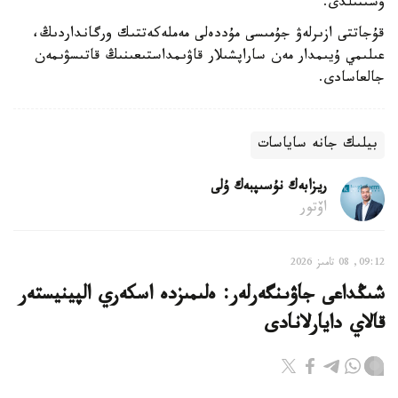
ۇسىنىلدى.
قۇجاتتى ازىرلەۋ جۇمىسى مۇددەلى مەملەكەتتىك ورگانداردىڭ،
عىلىمي ۇيىمدار مەن ساراپشىلار قاۋىمداستىعىنىڭ قاتىسۋىمەن
جالعاسادى.
بيلىك جانە ساياسات
ريزابەك نۇسىپبەك ۇلى
اۆتور
09:12, 08 تامىز 2026
شىڭداعى جاۋىنگەرلەر: ەلىمىزدە اسكەري الپينيستەر
قالاي دايارلانادى