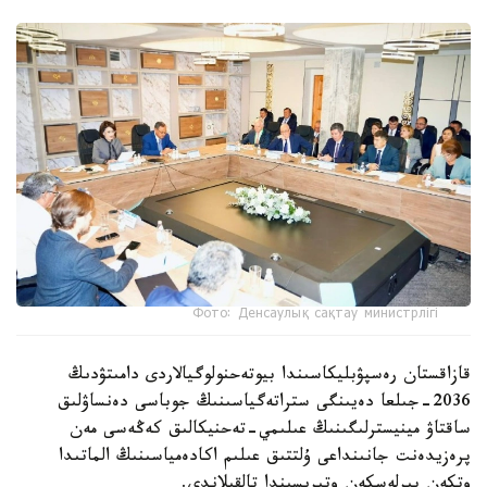
Фото: Денсаулық сақтау министрлігі
قازاقستان رەسپۋبليكاسىندا بيوتەحنولوگيالاردى دامىتۋدىڭ
2036-جىلعا دەيىنگى ستراتەگياسىنىڭ جوباسى دەنساۋلىق
ساقتاۋ مينيسترلىگىنىڭ عىلىمي-تەحنيكالىق كەڭەسى مەن
پرەزيدەنت جانىنداعى ۇلتتىق عىلىم اكادەمياسىنىڭ الماتىدا
وتكەن بىرلەسكەن وتىرىسىندا تالقىلاندى.