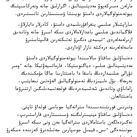
مارلەن ەسىركەپوۆ مەديتسينالىق، اگرارلىق جانە ونەركاسىپتىك
بيوتەحنولوگيالاردى دامىتۋ بويىنشا ۇسىنىستارىن تانىستىردى.
ساراپشىلار عىلىمي ينفراقۇرىلىمدى دامىتۋ، كادرلار دايارلاۋ،
فلاگماندىق عىلىمي باعدارلامالاردى ىسكە اسىرۋ جانە وتاندىق
ازىرلەمەلەردى ءتيىمدى ەنگىزۋ تەتىكتەرىن قالىپتاستىرۋ
ماسەلەلەرىنە ەرەكشە نازار اۋداردى.
دەنساۋلىق ساقتاۋ سالاسىندا بيوتەحنولوگيالاردى دامىتۋ
مەديتسينالىق عىلىم، دياگنوستيكا، فارماتسيەۆتيكا جانە ءومىر
تۋرالى عىلىمداردىڭ باسقا دا باعىتتارىنا جاڭا مۇمكىندىك
بەرمەك. بۇل ەلىمىزدىڭ تەحنولوگيالىق الەۋەتىن نىعايتىپ،
زاماناۋي وتاندىق شەشىمدەردىڭ قولجەتىمدىلىگىن ارتتىرۋعا
باعىتتالعان.
وتىرىس قورىتىندىسىندا ستراتەگيا جوباسى قولداۋ تاپتى.
دەنساۋلىق ساقتاۋ مينيسترلىگىنە ۇسىنىستاردى قاراستىرىپ،
نەگىزدەلگەن باستامالاردى ستراتەگيا مەن ونى ىسكە اسىرۋ
جونىندەگى ءىس-قيمىل جوسپارىن جەتىلدىرۋ كەزىندە ەسكەرۋ