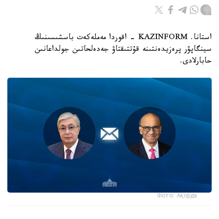
استانا. KAZINFORM - اقوردا مەملەكەت باسشىسىنىڭ
سينگاپۋر پرەزيدەنتىنە قۇتتىقتاۋ جەدەلحاتىن جولداعانىن
حابارلادى.
Фото: Ақорда