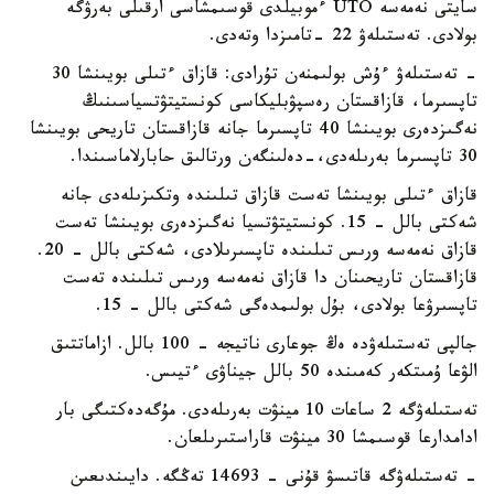
سايتى نەمەسە UTO ءموبيلدى قوسىمشاسى ارقىلى بەرۋگە
بولادى. تەستىلەۋ 22 -تامىزدا وتەدى.
- تەستىلەۋ ءۇش بولىمنەن تۇرادى: قازاق ءتىلى بويىنشا 30
تاپسىرما، قازاقستان رەسپۋبليكاسى كونستيتۋتسياسىنىڭ
نەگىزدەرى بويىنشا 40 تاپسىرما جانە قازاقستان تاريحى بويىنشا
30 تاپسىرما بەرىلەدى،-دەلىنگەن ورتالىق حابارلاماسىندا.
قازاق ءتىلى بويىنشا تەست قازاق تىلىندە وتكىزىلەدى جانە
شەكتى بالل - 15. كونستيتۋتسيا نەگىزدەرى بويىنشا تەست
قازاق نەمەسە ورىس تىلىندە تاپسىرىلادى، شەكتى بالل - 20.
قازاقستان تاريحىنان دا قازاق نەمەسە ورىس تىلىندە تەست
تاپسىرۋعا بولادى، بۇل بولىمدەگى شەكتى بالل - 15.
جالپى تەستىلەۋدە ەڭ جوعارى ناتيجە - 100 بالل. ازاماتتىق
الۋعا ۇمىتكەر كەمىندە 50 بالل جيناۋى ءتيىس.
تەستىلەۋگە 2 ساعات 10 مينۋت بەرىلەدى. مۇگەدەكتىگى بار
ادامدارعا قوسىمشا 30 مينۋت قاراستىرىلعان.
- تەستىلەۋگە قاتىسۋ قۇنى - 14693 تەڭگە. دايىندىعىن