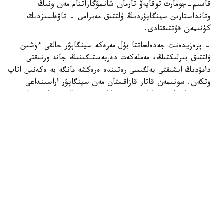
قاسىم-جومارت توقايەۆ تارمان شانمۋگاراتنام مەن ونىڭ
وتانداستارىن سينگاپۋردىڭ ۇلتتىق مەيرامى - تاۋەلسىزدىك
كۇنىمەن قۇتتىقتادى.
- پرەزيدەنت جەدەلحاتتا بۇل مەرەكە سينگاپۋر حالقى ءۇشىن
ۇلتتىق بىرلىكتىڭ، مەملەكەت دەربەستىگىنىڭ جانە ورنىقتى
دامۋدىڭ ايشىقتى بەلگىسى رەتىندە ەرەكشە مانگە يە ەكەنىن اتاپ
وتكەن. سونىمەن قاتار قازاقستان مەن سينگاپۋر اراسىنداعى
دوستىققا جانە ءوزارا تۇسىنىستىككە نەگىزدەلگەن سان قىرلى
ىنتىماقتاستىق قوس حالىقتىڭ يگىلىگى جولىندا ۇدايى دامي
بەرەتىنىنە سەنىم ءبىلدىردى،-دەلىنگەن اقپاراتتا.
قاسىم-جومارت توقايەۆ تارمان شانمۋگاراتنامنىڭ جاۋاپتى
قىزمەتىنە تولايىم تابىس، ال دوستاس سينگاپۋر حالقىنا قۇت-
بەرەكە تىلەدى.
بيلىك جانە ساياسات
سىرتقى ساياسات