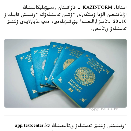
استانا. KAZINFORM - قازاقستان رەسپۋبليكاسىنىڭ
ازاماتتىعىن الۋعا ۇمىتكەرلەر ءۇشىن تەستىلەۋگە ءوتىنىش قابىلداۋ
10-20 -تامىز ارالىعىندا جۇرگىزىلەدى، دەپ حابارلايدى ۇلتتىق
تەستىلەۋ ورتالىعى.
Фото: Polisia.kz
ءوتىنىشتى ۇلتتىق تەستىلەۋ ورتالىعىنىڭ app.testcenter.kz