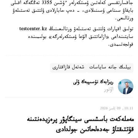
جاقسارتقىسى كەلەتىن ۇمىتكەرلەر ءۇشىن 3355 تەڭگەگە اقىلى
بايقاۋ سىناعى ۇسىنىلادى، - دەپ حابارلادى ۇلتتىق تەستىلەۋ
ورتالىعى.
تولىق اقپارات ۇلتتىق تەستىلەۋ ورتالىعىنىڭ testcenter.kz
سايتىنداعى «ازاماتتىق الۋعا ۇمىتكەرلەرگە» بولىمىندە
قولجەتىمدى.
بيلىك جانە ساياسات
شەتەل قازاقتارى
ريزابەك نۇسىپبەك ۇلى
اۆتور
10:11, 09 تامىز 2026
مەملەكەت باسشىسى سينگاپۋر پرەزيدەنتىنە
قۇتتىقتاۋ جەدەلحاتىن جولدادى