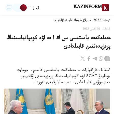
KAZINFORM
ق ز
ترەند:
2026-سايلاۋ
وقيعا
تاعايىنداۋ
اقوردا
15:12, 01 اقپان 2023
مەملەكەت باسشىسى س ك ا ت اۋە كومپانياسىنىڭ
پرەزيدەنتىن قابىلدادى
استانا. قازاقپارات - مەملەكەت باسشىسى قاسىم- جومارت
توقايەۆ SCAT اۋە كومپانياسىنىڭ پرەزيدەنتى ۆلاديمير
دەنيسوۆتى قابىلدادى، دەپ حابارلايدى اقوردا.