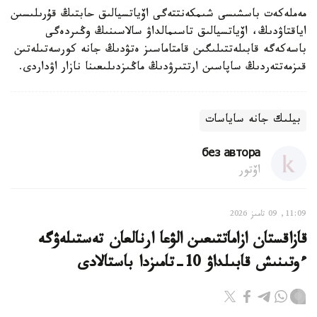
مەملەكەت باسشىسى شىمكەنتتەگى اۆياتسيالىق حابتىڭ قۇرىلىسىن
اياقتاۋدىڭ، اۆياتسيالىق تاسىمالداۋ سالاسىنىڭ وڭىردەگى
باسەكەگە قابىلەتتىلىگىن قامتاماسىز ەتۋدىڭ جانە كورسەتىلەتىن
قىزمەتتەردىڭ ساپاسىن ارتتىرۋدىڭ ماڭىزدىلىعىنا نازار اۋداردى.
بيلىك جانە ساياسات
без автора
اۆتور
11:09, 09 تامىز 2026
قازاقستان ازاماتتىعىن الۋعا ارنالعان تەستىلەۋگە
ءوتىنىش قابىلداۋ 10-تامىزدا باستالادى