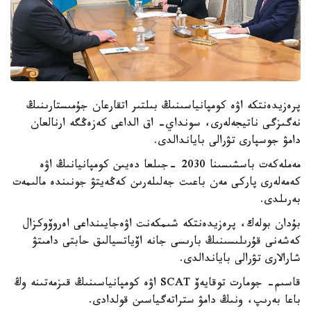
پرەزيدەنتكە اۋە كومپانياسىنىڭ بىلتىر اتقارعان جۇمىستارىنىڭ
نەگىزگى ناتيجەلەرى، سونداي- اق الداعى كەزەڭگە ارنالعان
دامۋ جوسپارى تۋرالى باياندالدى.
مەملەكەت باسشىسىنا 2030 -جىلعا دەيىن كومپانيانىڭ اۋە
كەمەلەرى پاركى مەن باعىت جەلىلەرىن كەڭەيتۋ جونىندە مالىمەت
بەرىلدى.
بۇدان بولەك، پرەزيدەنتكە شىمكەنت اۋەجايىنداعى اەروۆوكزال
كەشەنى قۇرىلىسىنىڭ بارىسى جانە اۆياتسيالىق حابتى دامىتۋ
شارالارى تۋرالى باياندالدى.
قاسىم- جومارت توقايەۆ SCAT اۋە كومپانياسىنىڭ قىزمەتىنە وڭ
باعا بەرىپ، ونىڭ دامۋ ستراتەگياسىن قولدادى.