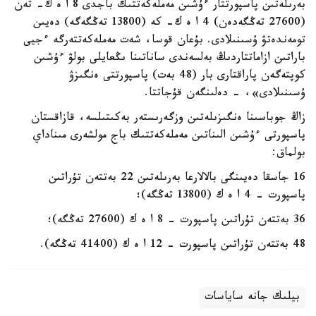
بەرىلەتىن پاسپورتتار ءۇشىن مەملەكەتتىك باجدى 8 ا ە ك- تەن
(27600 تەڭگەدەن) 4 ا ە ك- كە (13800 تەڭگەگە) دەيىن
تومەندەتۋ ۇسىنىلادى. بۇعان قوسا، شەت مەملەكەتتەرگە ءجيى
باراتىن ازاماتتاردىڭ بەلسەندى ساناتىنا ىڭعايلى بولۋ ءۇشىن
كوپتەگەن پاراقتارى بار (48 بەت) پاسپورتتى ەنگىزۋ
ۇسىنىلادى»، - دەلىنگەن قۇجاتتا.
زاڭ جوباسىنا ەنگىزىلەتىن وزگەرىستەر بەكىتىلسە، قازاقستان
پاسپورتى ءۇشىن الىناتىن مەملەكەتتىك باج مولشەرى مىناداي
بولماق:
16 جاسقا دەيىنگى بالالارعا بەرىلەتىن 22 بەتتەن تۇراتىن
پاسپورت - 4 ا ە ك (13800 تەڭگە)؛
36 بەتتەن تۇراتىن پاسپورت - 8 ا ە ك (27600 تەڭگە)؛
48 بەتتەن تۇراتىن پاسپورت - 12 ا ە ك (41400 تەڭگە).
بيلىك جانە ساياسات