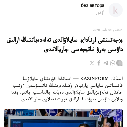
без автора
اۆتور
23:34, 05 تامىز 2026
«جەتىنشى ارنادا» سايلاۋالدى تەلەدەباتتىڭ ارالىق
داۋىس بەرۋ ناتيجەسى جاريالاندى
استانا. KAZINFORM — استانادا قۇرىلتاي سايلاۋىنا
قاتىساتىن ساياسي پارتيالار وكىلدەرىنىڭ قاتىسۋىمەن ءوتىپ
جاتقان تەلەۆيزيالىق سايلاۋالدى دەبات جالعاسىپ جاتىر. وندا
ونلاين داۋىس بەرۋدىڭ ارالىق قورىتىندىلارى جاريالاندى.