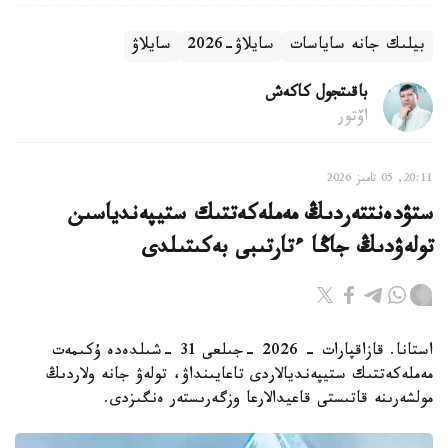
بيلىك جانە ساياسات
سايلاۋ-2026
سايلاۋ
باقىتجول كاكەش
اۆتور
20:11, 05 تامىز 2026
ستۋدەنتتەردىڭ مەملەكەتتىك ستيپەندياسىن
تولەۋدىڭ جاڭا ءتارتىبى بەكىتىلدى
استانا. قازاقپارات - 2026 -جىلعى 31 -شىلدەدە ۇكىمەت
مەملەكەتتىك ستيپەنديالاردى تاعايىنداۋ، تولەۋ جانە ولاردىڭ
مولشەرىنە قاتىستى قاعيدالارعا وزگەرىستەر ەنگىزدى.