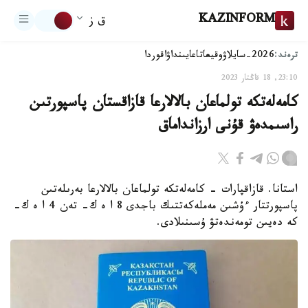
KAZINFORM
ق ز
ترەند:
2026-سايلاۋ
وقيعا
تاعايىنداۋ
اقوردا
23:10, 18 قاڭتار 2023
كامەلەتكە تولماعان بالالارعا قازاقستان پاسپورتىن
راسىمدەۋ قۇنى ارزانداماق
استانا. قازاقپارات - كامەلەتكە تولماعان بالالارعا بەرىلەتىن
پاسپورتتار ءۇشىن مەملەكەتتىك باجدى 8 ا ە ك- تەن 4 ا ە ك-
كە دەيىن تومەندەتۋ ۇسىنىلادى.