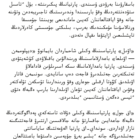
باسقارۋىنا بەرۋدى ۇسىندى. پارتيانىڭ پىكىرىنشە، بۇل ءتاسىل
ستۋدەنتتەردىڭ وقۋ بارىسىندا وندىرىستىك تاجىريبەدەن وتۋىنە
جانە وقۋ اياقتالعاننان كەيىن ماماندىعى بويىنشا جۇمىسقا
ورنالاسۋىنا مۇمكىندىك بەرىپ، بىلىكتى جۇمىسشى كادرلاردىڭ
تاپشىلىعىن ازايتۋعا ىقپال ەتەدى.
«اۋىل» پارتياسىنىڭ وكىلى شاحماردان بايمانوۆ «ديپلوممەن
— اۋىلعا» باعدارلاماسىنىڭ ورىندالۋىن باقىلاۋدى كۇشەيتۋدى
ۇسىندى. پارتيا باعدارلامانىڭ ىسكە اسىرىلۋىن قاداعالاۋ
تەتىكتەرىن جەتىلدىرۋ قاجەت دەپ سانايدى. سونىمەن قاتار
اۋىلدىق كۆوتا ارقىلى جوعارى وقۋ ورىندارىنا تۇسكەن تۇلەكتەر
وقۋىن اياقتاعاننان كەيىن تۋعان اۋىلدارىنا بارىپ ەڭبەك ەتۋى
ءتيىس دەگەن ۇستانىمىن ءبىلدىردى.
«اق جول» پارتياسىنىڭ وكىلى دۋلات تاستەكەي پەداگوگتەردىڭ
ەڭبەك جاعدايىن جاقسارتۋ جانە جالاقىسىن ارتتىرۋ قاجەتتىگىنە
نازار اۋداردى. سونداي-اق پارتيا الەۋمەتتىك ساياساتتى
جەتىلدىرۋگە جانە ءبىلىم بەرۋ جۇيەسىن دامىتۋعا باعىتتالعان