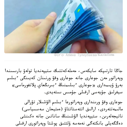
Фото: Алина Тулеубаева/Kazinform
جاڭا تارتىپكە سايكەس، مەملەكەتتىك ستيپەنديا تولەۋ بارىسىندا
وپەراتور مەن جوعارى جانە جوعارى وقۋ ورنىنان كەيىنگى ءبىلىم
بەرۋ ۇيىمدارى «جوعارى ءبىلىمنىڭ ءبىرىڭعاي پلاتفورماسى»
سيفرلىق جۇيەسى ارقىلى جۇمىس ىستەيدى.
جوعارى وقۋ ورىندارى وپەراتورعا ءبىلىم الۋشىلار تۋرالى
مالىمەتتەردى، ارالىق اتتەستاتتاۋ (ەمتيحان سەسسياسى)
ناتيجەلەرىن، ستيپەنديا الۋشىنىڭ ساناتىن جانە ەكىنشى
دەڭگەيلى بانكتەگى نەمەسە ۇلتتىق پوشتا وپەراتورى ارقىلى