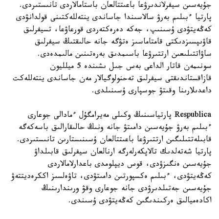
جۇيەسىن سيفرلاندىرۋعا باعىتتالعان باستامالاردى تانىستىردى.
پارتيا ءبىلىم بەرۋ سالاسىندا جاساندى ينتەللەكتىنى قولدانۋدى
كەڭەيتۋدى ۇسىنىپ، جەكە دەرەكتەردى قورعاۋعا، تسيفرلىق
قاۋىپسىزدىكتى قامتاماسىز ەتۋگە جانە حالىقتىڭ سيفرلىق
ساۋاتتىلىعىن ارتتىرۋعا باسىمدىق بەرەتىنىن مالىمدەدى.
سونىمەن قاتار الداعى بەس جىل ىشىندە 5 ميلليون
قازاقستاندىقتى سيفرلىق تەحنولوگيالار مەن جاساندى ينتەللەكت
داعدىلارىنا وقىتۋ جوسپارى ۇسىنىلدى.
Respublica پارتياسىنىڭ وكىلى مەيرامگۇل ءمادالى جوعارى
ءبىلىم بەرۋ جۇيەسىن دامىتۋ جانە ونىڭ حالىقارالىق باسەكەگە
قابىلەتتىلىگىن ارتتىرۋعا باعىتتالعان ۇسىنىستارىن تانىستىردى.
پارتيا شەتەلدىك تالاپكەرلەرگە ارنالعان سيفرلىق قابىلداۋ
جۇيەسىن ەنگىزۋدى، قوس ديپلومدى باعدارلامالاردى
كەڭەيتۋدى، ءبىلىم ەكسپورتىن دامىتۋدى، تاۋەلسىز اككرەديتتەۋ
جۇيەسىن جەتىلدىرۋدى جانە جوعارى وقۋ ورىندارىنىڭ
اكادەميالىق ەركىندىگىن كەڭەيتۋدى ۇسىندى.