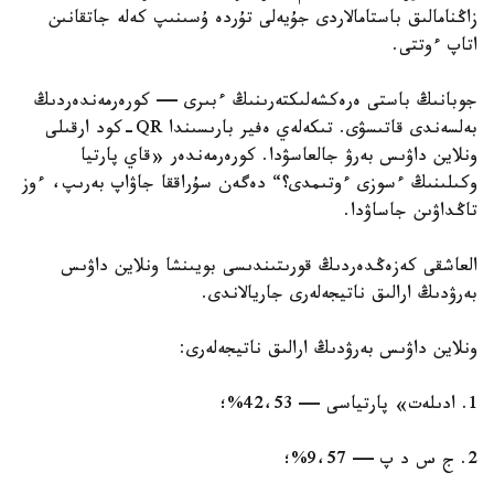
زاڭنامالىق باستامالاردى جۇيەلى تۇردە ۇسىنىپ كەلە جاتقانىن
اتاپ ءوتتى.
جوبانىڭ باستى ەرەكشەلىكتەرىنىڭ ءبىرى — كورەرمەندەردىڭ
بەلسەندى قاتىسۋى. تىكەلەي ەفير بارىسىندا QR-كود ارقىلى
ونلاين داۋىس بەرۋ جالعاسۋدا. كورەرمەندەر «قاي پارتيا
وكىلىنىڭ ءسوزى ءوتىمدى؟“ دەگەن سۇراققا جاۋاپ بەرىپ، ءوز
تاڭداۋىن جاساۋدا.
العاشقى كەزەڭدەردىڭ قورىتىندىسى بويىنشا ونلاين داۋىس
بەرۋدىڭ ارالىق ناتيجەلەرى جاريالاندى.
ونلاين داۋىس بەرۋدىڭ ارالىق ناتيجەلەرى:
1. ادىلەت» پارتياسى — 42،53%؛
2. ج س د پ — 9،57%؛