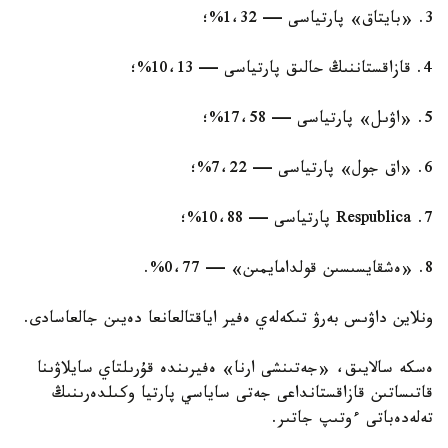
3. «بايتاق» پارتياسى — 1،32%؛
4. قازاقستاننىڭ حالىق پارتياسى — 10،13%؛
5. «اۋىل» پارتياسى — 17،58%؛
6. «اق جول» پارتياسى — 7،22%؛
7. Respublica پارتياسى — 10،88%؛
8. «ەشقايسىسىن قولدامايمىن» — 0،77%.
ونلاين داۋىس بەرۋ تىكەلەي ەفير اياقتالعانعا دەيىن جالعاسادى.
ەسكە سالايىق، «جەتىنشى ارنا» ەفيرىندە قۇرىلتاي سايلاۋىنا
قاتىساتىن قازاقستانداعى جەتى ساياسي پارتيا وكىلدەرىنىڭ
تەلەدەباتى ءوتىپ جاتىر.