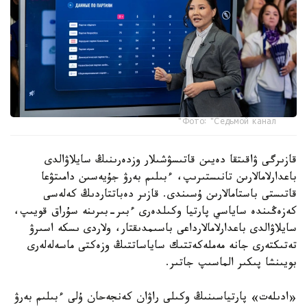
Фото: "Седьмой канал"
قازىرگى ۋاقىتقا دەيىن قاتىسۋشىلار وزدەرىنىڭ سايلاۋالدى
باعدارلامالارىن تانىستىرىپ، ءبىلىم بەرۋ جۇيەسىن دامىتۋعا
قاتىستى باستامالارىن ۇسىندى. قازىر دەباتتاردىڭ كەلەسى
كەزەڭىندە ساياسي پارتيا وكىلدەرى ءبىر-بىرىنە سۇراق قويىپ،
سايلاۋالدى باعدارلامالارداعى باسىمدىقتار، ولاردى ىسكە اسىرۋ
تەتىكتەرى جانە مەملەكەتتىك ساياساتتىڭ وزەكتى ماسەلەلەرى
بويىنشا پىكىر الماسىپ جاتىر.
«ادىلەت» پارتياسىنىڭ وكىلى راۋان كەنجەحان ۇلى ءبىلىم بەرۋ