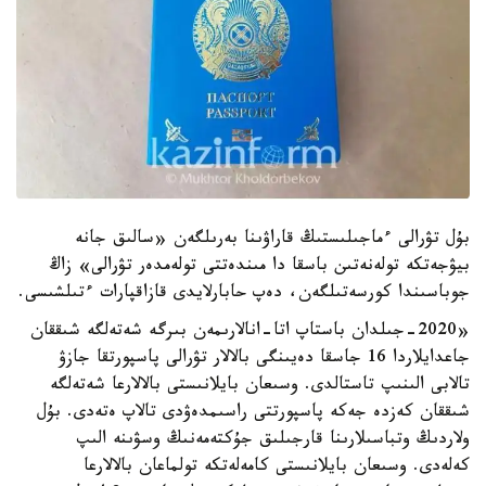
بۇل تۋرالى ءماجىلىستىڭ قاراۋىنا بەرىلگەن «سالىق جانە
بيۋجەتكە تولەنەتىن باسقا دا مىندەتتى تولەمدەر تۋرالى» زاڭ
جوباسىندا كورسەتىلگەن، دەپ حابارلايدى قازاقپارات ءتىلشىسى.
«2020-جىلدان باستاپ اتا-انالارىمەن بىرگە شەتەلگە شىققان
جاعدايلاردا 16 جاسقا دەيىنگى بالالار تۋرالى پاسپورتقا جازۋ
تالابى الىنىپ تاستالدى. وسىعان بايلانىستى بالالارعا شەتەلگە
شىققان كەزدە جەكە پاسپورتتى راسىمدەۋدى تالاپ ەتەدى. بۇل
ولاردىڭ وتباسىلارىنا قارجىلىق جۇكتەمەنىڭ وسۋىنە الىپ
كەلەدى. وسىعان بايلانىستى كامەلەتكە تولماعان بالالارعا