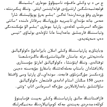
ج س د پ وكىلى ماقسۋت ناسيبۋلوۆ جوعارى ءبىلىمنىڭ
قولجەتىمدىلىگىن ارتتىرۋدى قولدايتىنىن ايتتى. ونىڭ پىكىرىنشە،
جوعارى وقۋ ورىندارىندا تەگىن ءبىلىم بەرۋ پوپۋليستىك شارا
ەمەس جانە مۇنداي تاجىريبە ەۋروپانىڭ بىرقاتار ەلىندە ءساتتى
جۇزەگە اسىرىلىپ كەلەدى. پارتيا جوعارى ءبىلىم الۋ مۇمكىندىگى
وتباسىنىڭ قارجىلىق جاعدايىنا عانا تاۋەلدى بولماۋى ءتيىس
دەپ ەسەپتەيدى.
«بايتاق» پارتياسىنىڭ وكىلى اسلان بايزاحانوۆ ەكولوگيالىق
مادەنيەتتى ەرتە جاستان قالىپتاستىرۋدىڭ ماڭىزدىلىعىنا
توقتالدى. ونىڭ ايتۋىنشا، ەكولوگيالىق اعارتۋ جۇمىستارى
بالاباقشادان باستاپ مەملەكەتتىك باسقارۋ جۇيەسىنە دەيىن
ۇزدىكسىز جۇرگىزىلۋى قاجەت. سونداي-اق پارتيا وسى ۋاقىتقا
دەيىن 150 مىڭنان استام ادامدى قامتىعان ەكولوگيالىق
ساۋاتتىلىق باعدارلامالارىن جۇزەگە اسىرعانىن اتاپ ءوتتى.
قازاقستاننىڭ حالىق پارتياسىنىڭ وكىلى بەيبىت قۇسايىنوۆ
كوللەدجدەردى بەيىندى جەكە كومپانيالاردىڭ سەنىمگەرلىك