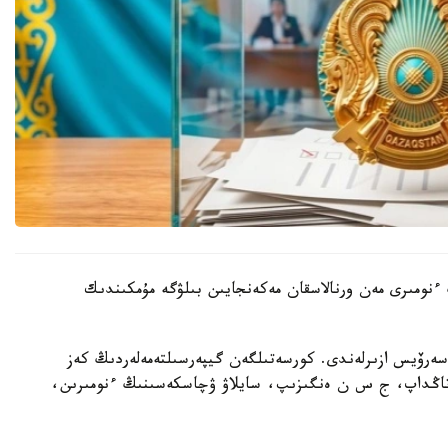
ىنىڭ ءنومىرى مەن ورنالاسقان مەكەنجايىن بىلۋگە مۇمكىندىك
 سەرۆيس ازىرلەندى. كورسەتىلگەن گيپەرسىلتەمەلەردىڭ كەز
ن تاڭداپ، ج س ن ەنگىزىپ، سايلاۋ ۋچاسكەسىنىڭ ءنومىرىن،