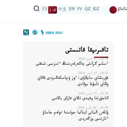
الداۋ
KZ
QZ
РУ
EN
中文
ق ز
ЎЗ
تاقىرىپقا قاتىستى
15:10, 07 تامىز 2026
ءبىلىم گرانتى يەگەرلەرىنىڭ ءتىزىمى شىقتى
14:52, 07 تامىز 2026
قۇرىلتاي سايلاۋى: ءوز ۋچاسكەڭىزدى قالاي
وڭاي تابۋعا بولادى
10:39, 07 تامىز 2026
اتاجۇرتتا وقيدى تالاي قازاق بالاسى
19:09, 06 تامىز 2026
ۇلكەن الماتى اينالما جولىندا تولەم جاساۋ
ءتارتىبى وزگەردى