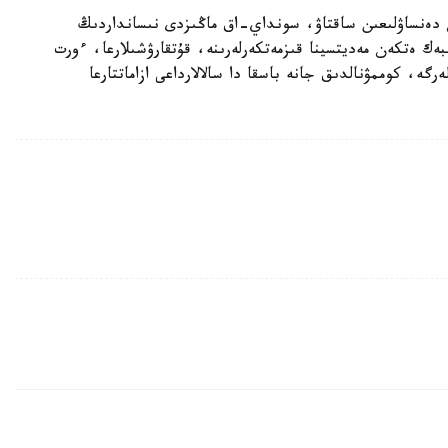
 دەنساۋلىعىن ساقتاۋ، سونداي-اق ماڭىزدى نىسانداردىڭ
ك ەتكەن مەديتسينا قىزمەتكەرلەرىنە، قۇتقارۋشىلارعا، ءورت
ە، كوممۋنالدىق جانە باسقا دا سالالارداعى ازاماتتارعا