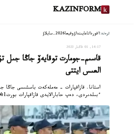
KAZINFORM
ترەند:
اقوردا
تاعايىنداۋ
وقيعا
2026-سايلاۋ
14:17, 01 قاڭتار 2023
قاسىم-جومارت توقايەۆ جاڭا جىل تۇ
العىس ايتتى
استانا. قازاقپارات - مەملەكەت باسشىسى جاڭا جى
ءبىلدىردى، دەپ حابارالايدى قازاقپارات بورت1№ Telegram كانالىنا سىلتەمە جاساپ.