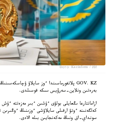
Фото: Kazinform / ИИ
GOV. KZ پلاتفورماسىندا ءوز سايلاۋ ۋچاسكەس
بەرەتىن ونلاين-سەرۆيس ىسكە قوسىلدى.
ازاماتتارعا ىڭعايلى بولۋى ءۇشىن ءبىر مەزەتتە ءۇش
كەلگەنىنە ءوتۋ ارقىلى سايلاۋشى ءوزىنىڭ ءوڭىرى
سونداي-اق ونىڭ مەكەنجايىن بىلە الادى.