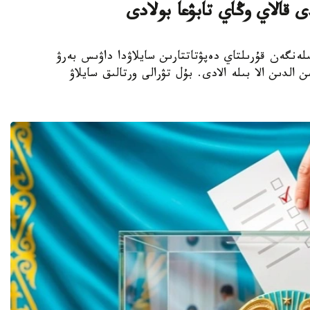
 قالاي وڭاي تابۋعا بولادى
- بيىل 23-تامىزعا بەلگىلەنگەن قۇرىلتاي دەپۋتاتتارىن سايلاۋدا داۋىس بەرۋ
 الدىن الا بىلە الادى. بۇل تۋرالى ورتالىق سايلاۋ