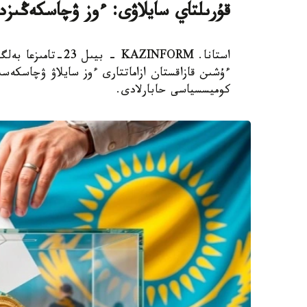
قۇرىلتاي سايلاۋى: ءوز ۋچاسكەڭىزدى
استانا. KAZINFORM 
ءۇشىن قازاقستان ازاماتتارى ءوز سايلاۋ ۋچاسكەسىن
كوميسسياسى حابارلادى.