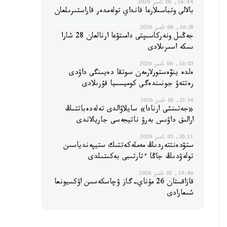
16:44, 06 تامىز 2026
بالالى وتباسىلارعا قانداي تولەمدەر قاراستىرىلعان
16:28, 06 تامىز 2026
جەڭىل ونەركاسىپتى دامىتۋعا ارنالعان 28 شارا
ىسكە اسىرىلادى
16:05, 06 تامىز 2026
ەلدە ينۆەستورلارمەن سوتقا دەيىنگى داۋدى
رەتتەۋ جونىندەگى كوميسسيا قۇرىلادى
23:34, 05 تامىز 2026
«جەتىنشى ارنادا» سايلاۋالدى تەلەدەباتتىڭ
ارالىق داۋىس بەرۋ ناتيجەسى جاريالاندى
20:11, 05 تامىز 2026
ستۋدەنتتەردىڭ مەملەكەتتىك ستيپەندياسىن
تولەۋدىڭ جاڭا ءتارتىبى بەكىتىلدى
19:46, 05 تامىز 2026
قازاقستان 26 مۇناي-گاز ۋچاسكەسىن اۋكسيونعا
شىعارادى