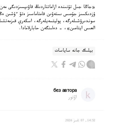
«جاڭا جىل تۇنىندە ازاماتتاردىڭ قاۋىپسىزدىگى مەن
ۇزدىكسىز جۇمىس ىستەۋىن قامتاماسىز ەتۋ ءۇشىن ەڭبە
سوندىرۋشىلەرگە، پوليتسەيلەرگە، اسكەري قىزمەتشىلەرگ
العىس ايتامىن»، - دەلىنگەن حابارلامادا.
بيلىك جانە ساياسات
без автора
اۆتور
14:52, 07 تامىز 2026