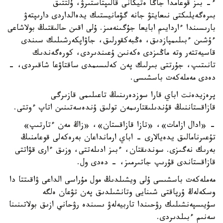
ء- بىز قوعامدا جاڭا ەتيكانى قالىپتاستىرۋ، ۇلتتىق
بىرەگەيلىكتى نىعايتۋ جانە گۋمانيستىك يدەالداردى دارىپتەۋ
بارىسىندا ءاردايىم ابايعا جۇگىنەمىز. ۇلى اقىن حالىقتىڭ بولاشاعى
ءۇشىن ءبىلىمپازدىق، ەڭبەكقورلىق، جاۋاپكەرشىلىك سىندى
قاسيەتتەر وتە ماڭىزدى ەكەنىن ۇعىندىردى، كورەگەندىك
تانىتىپ، جۇرتتى بىرلىك پەن كەلىسىمدى ساقتاۋعا شاقىردى، -
دەدى مەملەكەت باسشىسى.
پرەزيدەنت اباي قارا سوزدەرىنىڭ تاعىلىمى قازىرگى
قازاقستاننىڭ قۇندىلىقتارىمەن تولىق ۇندەسەتىنىن اتاپ ءوتتى.
- «ادال ازامات»، «تازا قازاقستان»، «زاڭ مەن ءتارتىپ»
تۇعىرنامالىق يدەيالارى - اباي ارمانداعان بەرەكەلى قوعامنىڭ
بەرىك نەگىزى. سوندىقتان، ءبىز ادىلەتتى، وزىق ءارى قۋاتتى
قازاقستاندى قۇرىپ جاتىرمىز، - دەدى ول.
مەملەكەت باسشىسى ۇلى ويشىلدىڭ مول مۇراسى الداعى ۋاقىتتا دا
وسكەلەڭ ۇرپاقتى شىنايى وتانشىلدىق پەن تۋعان ەلگە
سۇيىسپەنشىلىك رۋحىندا تاربيەلەۋ ىسىندە رۋحاني ازىق بولاتىنىنا
سەنىم ءبىلدىردى.