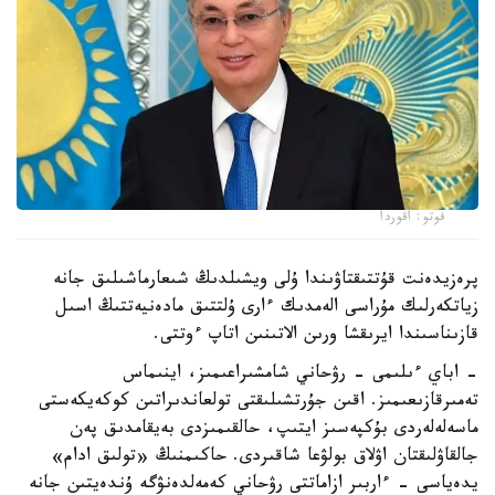
فوتو: اقوردا
پرەزيدەنت قۇتتىقتاۋىندا ۇلى ويشىلدىڭ شىعارماشىلىق جانە
زياتكەرلىك مۇراسى الەمدىك ءارى ۇلتتىق مادەنيەتتىڭ اسىل
قازىناسىندا ايرىقشا ورىن الاتىنىن اتاپ ءوتتى.
- اباي ءىلىمى - رۋحاني شامشىراعىمىز، اينىماس
تەمىرقازىعىمىز. اقىن جۇرتشىلىقتى تولعاندىراتىن كوكەيكەستى
ماسەلەلەردى بۇكپەسىز ايتىپ، حالقىمىزدى بەيقامدىق پەن
جالقاۋلىقتان اۋلاق بولۋعا شاقىردى. حاكىمنىڭ «تولىق ادام»
يدەياسى - ءاربىر ازاماتتى رۋحاني كەمەلدەنۋگە ۇندەيتىن جانە