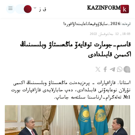
KAZINFORM
ق ز
ترەند:
2026-سايلاۋ
وقيعا
تاعايىنداۋ
اقوردا
18:05, 12 جەلتوقسان 2022
قاسىم-جومارت توقايەۆ ماڭعىستاۋ وبلىسىنىڭ
اكىمىن قابىلدادى
استانا. قازاقپارات - پرەزيدەنت ماڭعىستاۋ وبلىسىنىڭ اكىمى
نۇرلان نوعايەۆتى قابىلدادى، دەپ حابارلايدى قازاقپارات بورت
1№ تەلەگرام-ارناسىنا سىلتەمە جاساپ.