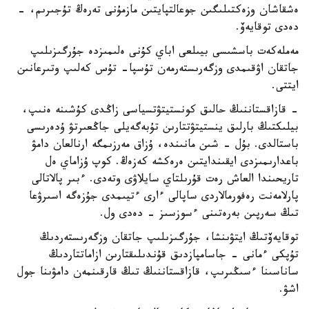
ەشقاشان وزەكتىلىگىن جوعالتپايتىن مازمۇنى تەرەڭ تۇجىرىم، -
دەدى توقايەۆ.
مەملەكەت باسشىسى بيىلعى اباي كۇنى ەلىمىزدە جۇرگىزىلىپ
جاتقان اۋقىمدى وزگەرىستەرمەن تۇسپا- تۇس كەلىپ وتىرعانىن
ايتتى.
- قازاقستاننىڭ حالىق كونستيتۋتسياسى زاڭدى كۇشىنە ەنىپ،
بيلىكتىڭ بارلىق ينستيتۋتتارىن تۇبەگەيلى جاڭعىرتۋ ۇدەرىسى
باستالدى. بۇل - شىن مانىندە، ۇزاق مەرزىمگە ارنالعان دامۋ
باعدارىمىزدى ايقىندايتىن ەرەكشە كەزەڭ. كوپ ۇزاماي ەل
تاريحىندا العاش رەت قۇرىلتاي سايلاۋى وتەدى. ءبىر پالاتالى
پارلامەنت رەفورمالاردى ساپالى ءارى ءتيىمدى جۇزەگە اسىرۋعا
تىڭ سەرپىن بەرەتىنى ءسوزسىز - دەدى ول.
توقايەۆتىڭ ايتۋىنشا، جۇرگىزىلىپ جاتقان وزگەرىستەردىڭ
تۇپكى ءمانى - جاسامپازدىق قۇندىلىقتارىن ازاماتتاردىڭ
ساناسىنا ءسىڭىرىپ، قازاقستاننىڭ تىڭ قارقىنمەن دامۋىنا جول
اشۋ.