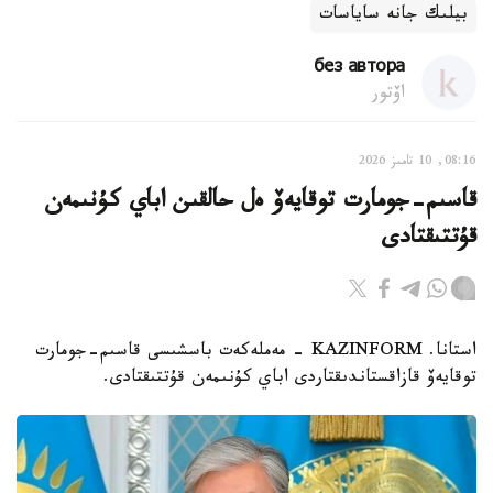
بيلىك جانە ساياسات
без автора
اۆتور
08:16, 10 تامىز 2026
قاسىم-جومارت توقايەۆ ەل حالقىن اباي كۇنىمەن
قۇتتىقتادى
استانا. KAZINFORM - مەملەكەت باسشىسى قاسىم-جومارت
توقايەۆ قازاقستاندىقتاردى اباي كۇنىمەن قۇتتىقتادى.