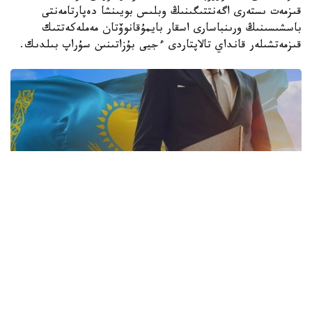
قىزمەت ىستەرى اگەنتتىگىنىڭ وبلىس بويىنشا دەپارتامەنتى
باسشىسىنىڭ ورىنباسارى اسقار بايمۇقانوۆتان مەملەكەتتىك
قىزمەتشىلەر قانداي تالاپتاردى ءجيى بۇزاتىنىن سۇراپ بىلدىك.
فوتو: ساۋدا جانە ينتەگراتسيا مينيسترلىگى
- اسقار قايىرجان ۇلى، وڭىردە مەملەكەتتىك قىزمەتشىلەردىڭ
كاسىپكەرلىكپەن اينالىسۋىنا قاتىستى قانداي زاڭبۇزۋشىلىقتار