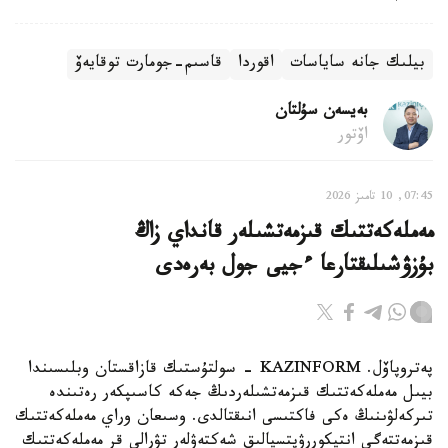
بيلىك جانە ساياسات
اقوردا
قاسىم-جومارت توقايەۆ
بەيسەن سۇلتان
اۆتور
07:45, 10 تامىز 2026
مەملەكەتتىك قىزمەتشىلەر قانداي زاڭ
بۇزۋشىلىقتارعا ءجيى جول بەرەدى
پەتروپاۆل. KAZINFORM - سولتۇستىك قازاقستان وبلىسىندا
بيىل مەملەكەتتىك قىزمەتشىلەردىڭ جەكە كاسىپكەر رەتىندە
تىركەلۋىنىڭ ەكى فاكتىسى انىقتالدى. وسىعان وراي مەملەكەتتىك
قىزمەتتەگى انتيكوررۋپتسيالىق شەكتەۋلەر تۋرالى قر مەملەكەتتىك