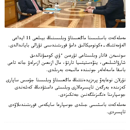
مەملەكەت باسشىسىنا ماڭعىستاۋ وبلىسىنىڭ بيىلعى 11 ايداعى
الەۋمەتتىك-ەكونوميكالىق دامۋ قورىتىندىسى تۋرالى باياندالدى.
سونىمەن قاتار وبلىستاعى تۇرعىن ءۇي كوممۋنالدىق
شارۋاشىلىعى، ينۆەستيتسيا تارتۋ، مال ازىعىن ازىرلەۋ جانە تاعى
باسقا ماسەلەلەر جونىندە مالىمەت بەرىلدى.
نۇرلان نوعايەۆ پرەزيدەنتتىڭ ماڭعىستاۋ وبلىسىنا جۇمىس ساپارى
كەزىندە بەرگەن تاپسىرمالارى وبلىستى دامىتۋدىڭ كەشەندى
جوسپارىنا ەنگىزىلگەنىن جەتكىزدى.
مەملەكەت باسشىسى جىلدى جوسپارعا سايكەس قورىتىندىلاۋدى
تاپسىردى.