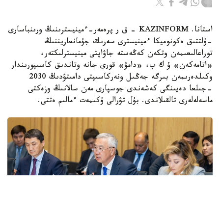
استانا. KAZINFORM - ق ر پرەمەر-ءمينيسترىنىڭ ورىنباسارى
-ۇلتتىق ەكونوميكا ءمينيسترى سەرىك جۇمانعاريننىڭ
توراعالىعىمەن وتكەن كەڭەستە جاۋاپتى مينيسترلىكتەر،
«اتامەكەن» ۇ ك پ، «دامۋ» قورى جانە وتاندىق كاسىپورىندار
وكىلدەرىمەن بىرگە جەڭىل ونەركاسىپتى دامىتۋدىڭ 2030
-جىلعا دەيىنگى كەشەندى جوسپارى مەن سالانىڭ وزەكتى
ماسەلەلەرى تالقىلاندى. بۇل تۋرالى ۇكىمەت ءمالىم ەتتى.