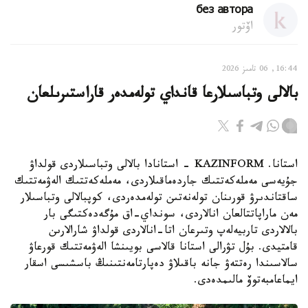
без автора
اۆتور
16:44, 06 تامىز 2026
بالالى وتباسىلارعا قانداي تولەمدەر قاراستىرىلعان
استانا. KAZINFORM - استانادا بالالى وتباسىلاردى قولداۋ
جۇيەسى مەملەكەتتىك جاردەماقىلاردى، مەملەكەتتىك الەۋمەتتىك
ساقتاندىرۋ قورىنان تولەنەتىن تولەمدەردى، كوپبالالى وتباسىلار
مەن ماراپاتتالعان انالاردى، سونداي-اق مۇگەدەكتىگى بار
بالالاردى تاربيەلەپ وتىرعان اتا-انالاردى قولداۋ شارالارىن
قامتيدى. بۇل تۋرالى استانا قالاسى بويىنشا الەۋمەتتىك قورعاۋ
سالاسىندا رەتتەۋ جانە باقىلاۋ دەپارتامەنتىنىڭ باسشىسى اسقار
ايماعامبەتوۆ مالىمدەدى.