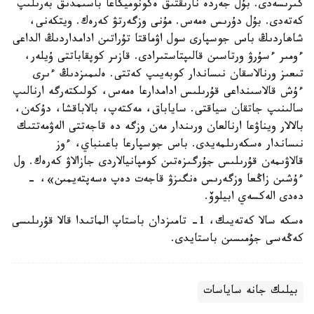
كىرىسەدى. بۇل جەردە نارىقتىق ەكونوميكاعا باسىمدىق بەرىلىپ
كەتەدى. بۇل دۇرىس ەمەس. مۇنى وزگەرتۋ كەرەك. ويتكەنى،
شاھاردىڭ باس جوسپارى سول اۋماقتا تۇراتىن ادامداردىڭ الداعى
ءومىر ءسۇرۋ ورتاسىن قالىپتاستىرادى. قازىر كوپقاباتتى ۇيلەر،
تىعىز ورنالاسقان نىساندار كوبەيىپ كەتتى. ەلىمىزدىڭ ءىرى
ءۇش قالاسىنداعى قۇرىلىس ادامدارعا ەمەس، كولىكتەرگە ارنالىپ
سالىنىپ جاتقان سياقتى. ساياباق، مەكتەپ، بالاباقشا، دۇكەن،
بالالار ويناۋعا ارنالعان ورىندار مەن وزگە دە قاجەتتى الەۋمەتتىك
نىساندار ەسكەرىلمەيدى. باس جوسپارعا باعىنباي، ءوز
قالاۋىمەن قۇرىلىس جۇرگىزەتىن كومپانيالاردى جازالاۋ كەرەك. ول
ءۇشىن زاڭعا وزگەرىس ەنگىزۋ قاجەت دەپ ەسەپتەيمىن»، -
دەدى الەكسەي ابيلوۆ.
ەسكە سالا كەتەيىك، 1- تامىزدان باستاپ الماتىدا قالا قۇرىلىسى
كەڭەسى جۇمىسىن باستايدى.
بيلىك جانە ساياسات