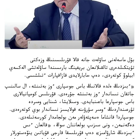
بۇل ماسەلەنى ساۋلەت جانە قالا قۇرىلىسىنىڭ وزەكتى
تۇيتكىلدەرى تالقىلانعان بريفينگ بارىسىندا ساۋلەتشى الەكسەي
ابيلوۆ كوتەردى، دەپ حابارلايدى قازاقپارات ءتىلشىسى.
«ءبىزدىڭ ەلدە قالانىڭ باس جوسپارى ءوز بەتىنشە، ال سالىنىپ
جاتقان نىساندار ءوز بەتىنشە جۇرەدى. قۇرىلىس كومپانيالارى
باس جوسپارعا باعىنبايدى. وسىلايشا، شىنايى ومىردە
تۇرعىنداردىڭ ءومىر سۇرۋىنە قولايسىز نىساندار بوي كوتەرەدى.
جوسپاردا قانشاما ەسەپتەۋلەر مەن بولجامدار كورسەتىلەدى.
دەگەنمەن، ونى سىزىپ بولعاننان سوڭ، «قالعان ءىس
ءبىزدىڭ شارۋامىز» دەپ قۇرىلىسقا قارجى قۇياتىن ينۆەستورلار