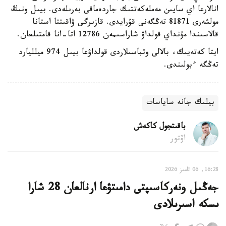
انالارعا اي سايىن مەملەكەتتىك جاردەماقى بەرىلەدى. بيىل ونىڭ
مولشەرى 81871 تەڭگەنى قۇرايدى. قازىرگى ۋاقىتتا استانا
قالاسىندا مۇنداي قولداۋ شاراسىمەن 12786 اتا-انا قامتىلعان.
ايتا كەتەيىك، بالالى وتباسىلاردى قولداۋعا بيىل 974 ميلليارد
تەڭگە ءبولىندى.
بيلىك جانە ساياسات
باقىتجول كاكەش
اۆتور
16:28, 06 تامىز 2026
جەڭىل ونەركاسىپتى دامىتۋعا ارنالعان 28 شارا
ىسكە اسىرىلادى