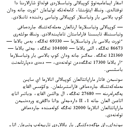
اسقار ايماعامبەتوۆ كوپبالالى وتباسىلاردى قولداۋ شارالارىنا دا
توقتالدى. ونىڭ ايتۋىنشا، كامەلەتكە تولماعان ءتورت جانە ودان
كوپ بالاسى بار وتباسىلار كوپبالالى وتباسى رەتىندە تانىلادى.
— كوپبالالى وتباسىلارعا ارنالعان مەملەكەتتىك جاردەماقى
وتباسىنىڭ تابىسىنا قاراماستان تاعايىندالادى. ونىڭ مولشەرى
ءتورت بالاسى بار وتباسىلارعا — 69330 تەڭگە، بەس بالاعا —
86673 تەڭگە، التى بالاعا — 104000 تەڭگە، جەتى بالاعا —
121360 تەڭگە. سەگىز جانە ودان كوپ بالاسى بار وتباسىلارعا
ءار بالاعا 17300 تەڭگەدەن تولەنەدى، — دەدى دەپارتامەنت
باسشىسى.
سونىمەن قاتار ماراپاتتالعان كوپبالالى انالارعا اي سايىن
مەملەكەتتىك جاردەماقى قاراستىرىلعان. «كۇمىس القا»
يەگەرلەرىنە — 27680 تەڭگە، ال «التىن القا»، «باتىر انا»
اتاعىن العان جانە 1، II دارەجەلى «انا داڭقى» وردەنىمەن
ماراپاتتالعان انالارعا 32000 تەڭگە كولەمىندە جاردەماقى
تولەنەدى.
سونداي-اق مۇگەدەكتىگى بار بالالاردى تاربيەلەپ وتىرعان اتا-