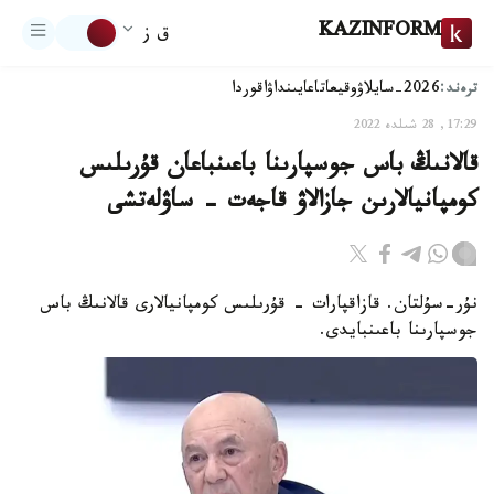
KAZINFORM
ق ز
ترەند:
2026-سايلاۋ
وقيعا
تاعايىنداۋ
اقوردا
17:29, 28 شىلدە 2022
قالانىڭ باس جوسپارىنا باعىنباعان قۇرىلىس
كومپانيالارىن جازالاۋ قاجەت - ساۋلەتشى
نۇر-سۇلتان. قازاقپارات - قۇرىلىس كومپانيالارى قالانىڭ باس
جوسپارىنا باعىنبايدى.