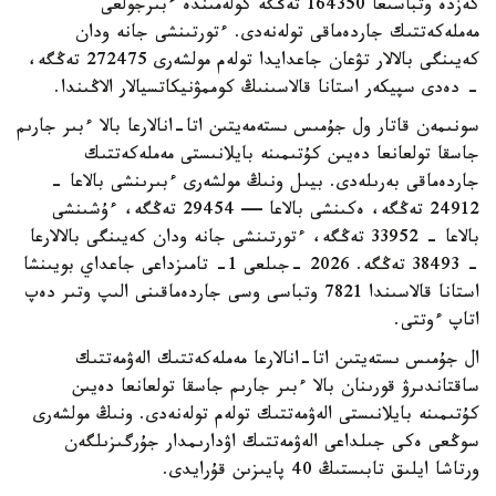
كەزدە وتباسىعا 164350 تەڭگە كولەمىندە ءبىرجولعى
مەملەكەتتىك جاردەماقى تولەنەدى. ءتورتىنشى جانە ودان
كەيىنگى بالالار تۋعان جاعدايدا تولەم مولشەرى 272475 تەڭگە،
- دەدى سپيكەر استانا قالاسىنىڭ كوممۋنيكاتسيالار الاڭىندا.
سونىمەن قاتار ول جۇمىس ىستەمەيتىن اتا-انالارعا بالا ءبىر جارىم
جاسقا تولعانعا دەيىن كۇتىمىنە بايلانىستى مەملەكەتتىك
جاردەماقى بەرىلەدى. بيىل ونىڭ مولشەرى ءبىرىنشى بالاعا -
24912 تەڭگە، ەكىنشى بالاعا — 29454 تەڭگە، ءۇشىنشى
بالاعا - 33952 تەڭگە، ءتورتىنشى جانە ودان كەيىنگى بالالارعا
- 38493 تەڭگە. 2026 -جىلعى 1- تامىزداعى جاعداي بويىنشا
استانا قالاسىندا 7821 وتباسى وسى جاردەماقىنى الىپ وتىر دەپ
اتاپ ءوتتى.
ال جۇمىس ىستەيتىن اتا-انالارعا مەملەكەتتىك الەۋمەتتىك
ساقتاندىرۋ قورىنان بالا ءبىر جارىم جاسقا تولعانعا دەيىن
كۇتىمىنە بايلانىستى الەۋمەتتىك تولەم تولەنەدى. ونىڭ مولشەرى
سوڭعى ەكى جىلداعى الەۋمەتتىك اۋدارىمدار جۇرگىزىلگەن
ورتاشا ايلىق تابىستىڭ 40 پايىزىن قۇرايدى.