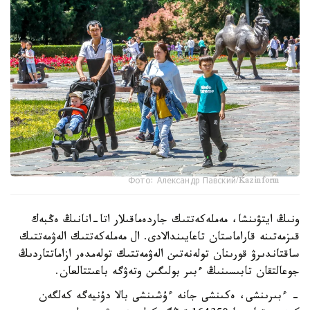
Фото: Александр Павский/Kazinform
ونىڭ ايتۋىنشا، مەملەكەتتىك جاردەماقىلار اتا-انانىڭ ەڭبەك
قىزمەتىنە قاراماستان تاعايىندالادى. ال مەملەكەتتىك الەۋمەتتىك
ساقتاندىرۋ قورىنان تولەنەتىن الەۋمەتتىك تولەمدەر ازاماتتاردىڭ
جوعالتقان تابىسىنىڭ ءبىر بولىگىن وتەۋگە باعىتتالعان.
- ءبىرىنشى، ەكىنشى جانە ءۇشىنشى بالا دۇنيەگە كەلگەن