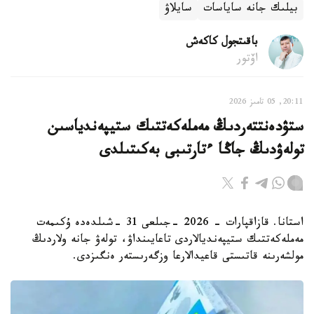
بيلىك جانە ساياسات
سايلاۋ
باقىتجول كاكەش
اۆتور
20:11, 05 تامىز 2026
ستۋدەنتتەردىڭ مەملەكەتتىك ستيپەندياسىن
تولەۋدىڭ جاڭا ءتارتىبى بەكىتىلدى
استانا. قازاقپارات - 2026 -جىلعى 31 -شىلدەدە ۇكىمەت
مەملەكەتتىك ستيپەنديالاردى تاعايىنداۋ، تولەۋ جانە ولاردىڭ
مولشەرىنە قاتىستى قاعيدالارعا وزگەرىستەر ەنگىزدى.