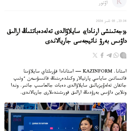
اۆتور
23:34, 05 تامىز 2026
«جەتىنشى ارنادا» سايلاۋالدى تەلەدەباتتىڭ ارالىق
داۋىس بەرۋ ناتيجەسى جاريالاندى
استانا. KAZINFORM — استانادا قۇرىلتاي سايلاۋىنا
قاتىساتىن ساياسي پارتيالار وكىلدەرىنىڭ قاتىسۋىمەن ءوتىپ
جاتقان تەلەۆيزيالىق سايلاۋالدى دەبات جالعاسىپ جاتىر. وندا
ونلاين داۋىس بەرۋدىڭ ارالىق قورىتىندىلارى جاريالاندى.