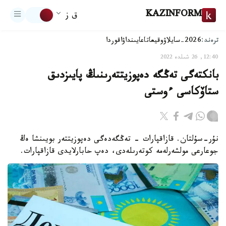
KAZINFORM
ق ز
ترەند:
2026-سايلاۋ
وقيعا
تاعايىنداۋ
اقوردا
12:40, 26 شىلدە 2022
بانكتەگى تەڭگە دەپوزيتتەرىنىڭ پايىزدىق
ستاۆكاسى ءوستى
نۇر-سۇلتان. قازاقپارات - تەڭگەدەگى دەپوزيتتەر بويىنشا ەڭ
جوعارعى مولشەرلەمە كوتەرىلەدى، دەپ حابارلايدى قازاقپارات.