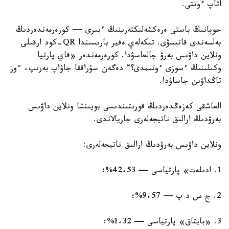
اتاپ ءوتتى.
جوبانىڭ باستى ەرەكشەلىكتەرىنىڭ ءبىرى — كورەرمەندەردىڭ
بەلسەندى قاتىسۋى. تىكەلەي ەفير بارىسىندا QR-كود ارقىلى
ونلاين داۋىس بەرۋ جالعاسۋدا. كورەرمەندەر «قاي پارتيا
وكىلىنىڭ ءسوزى ءوتىمدى؟“ دەگەن سۇراققا جاۋاپ بەرىپ، ءوز
تاڭداۋىن جاساۋدا.
العاشقى كەزەڭدەردىڭ قورىتىندىسى بويىنشا ونلاين داۋىس
بەرۋدىڭ ارالىق ناتيجەلەرى جاريالاندى.
ونلاين داۋىس بەرۋدىڭ ارالىق ناتيجەلەرى:
1. ادىلەت» پارتياسى — 42،53%؛
2. ج س د پ — 9،57%؛
3. «بايتاق» پارتياسى — 1،32%؛