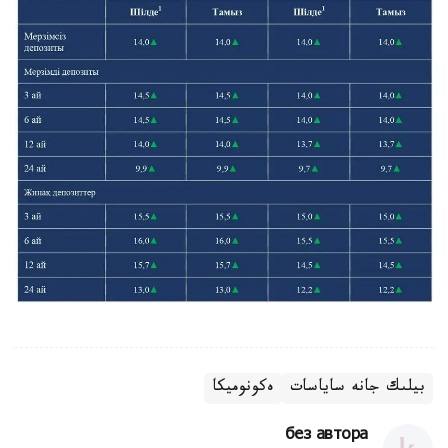
بيلىك جانە ساياسات
ەكونوميكا
без автора