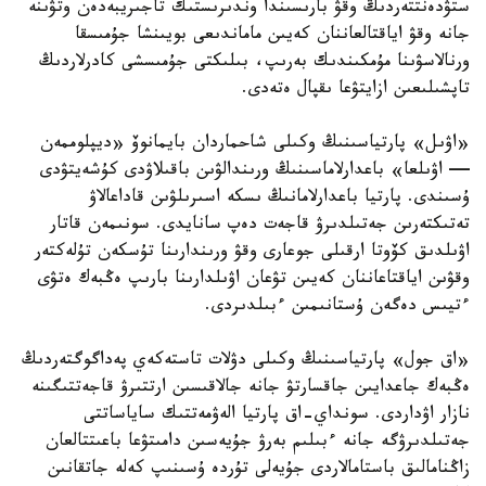
ستۋدەنتتەردىڭ وقۋ بارىسىندا وندىرىستىك تاجىريبەدەن وتۋىنە
جانە وقۋ اياقتالعاننان كەيىن ماماندىعى بويىنشا جۇمىسقا
ورنالاسۋىنا مۇمكىندىك بەرىپ، بىلىكتى جۇمىسشى كادرلاردىڭ
تاپشىلىعىن ازايتۋعا ىقپال ەتەدى.
«اۋىل» پارتياسىنىڭ وكىلى شاحماردان بايمانوۆ «ديپلوممەن
— اۋىلعا» باعدارلاماسىنىڭ ورىندالۋىن باقىلاۋدى كۇشەيتۋدى
ۇسىندى. پارتيا باعدارلامانىڭ ىسكە اسىرىلۋىن قاداعالاۋ
تەتىكتەرىن جەتىلدىرۋ قاجەت دەپ سانايدى. سونىمەن قاتار
اۋىلدىق كۆوتا ارقىلى جوعارى وقۋ ورىندارىنا تۇسكەن تۇلەكتەر
وقۋىن اياقتاعاننان كەيىن تۋعان اۋىلدارىنا بارىپ ەڭبەك ەتۋى
ءتيىس دەگەن ۇستانىمىن ءبىلدىردى.
«اق جول» پارتياسىنىڭ وكىلى دۋلات تاستەكەي پەداگوگتەردىڭ
ەڭبەك جاعدايىن جاقسارتۋ جانە جالاقىسىن ارتتىرۋ قاجەتتىگىنە
نازار اۋداردى. سونداي-اق پارتيا الەۋمەتتىك ساياساتتى
جەتىلدىرۋگە جانە ءبىلىم بەرۋ جۇيەسىن دامىتۋعا باعىتتالعان
زاڭنامالىق باستامالاردى جۇيەلى تۇردە ۇسىنىپ كەلە جاتقانىن