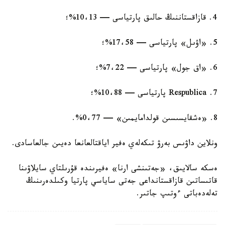
4. قازاقستاننىڭ حالىق پارتياسى — 10،13%؛
5. «اۋىل» پارتياسى — 17،58%؛
6. «اق جول» پارتياسى — 7،22%؛
7. Respublica پارتياسى — 10،88%؛
8. «ەشقايسىسىن قولدامايمىن» — 0،77%.
ونلاين داۋىس بەرۋ تىكەلەي ەفير اياقتالعانعا دەيىن جالعاسادى.
ەسكە سالايىق، «جەتىنشى ارنا» ەفيرىندە قۇرىلتاي سايلاۋىنا
قاتىساتىن قازاقستانداعى جەتى ساياسي پارتيا وكىلدەرىنىڭ
تەلەدەباتى ءوتىپ جاتىر.