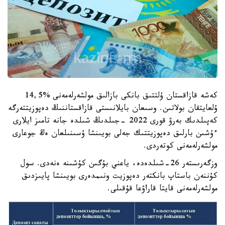
كەشە قازاقستان ۇلتتىق بانكى بازالىق مولشەرلەمەنى %14,5
ۇلعايتقان بولاتىن. وسىعان بايلانىستى قازاقستاننىڭ دەپوزيتتەرگە
كەپىلدىك بەرۋ قورى 2022 -جىلدىڭ شىلدە جانە تامىز ايلارى
ءۇشىن بارلىق دەپوزيتتىك جەلى بويىنشا ۇسىنىلعان ەڭ جوعارى
مولشەرلەمەنى كوتەردى.
وزگەرىستەر 26-شىلدەدە، ياعني بۇگىن كۇشىنە ەنەدى. سول
كۇننەن باستاپ بانكتەر دەپوزيت ونىمدەرى بويىنشا پايىزدىق
مولشەرلەمەنى قايتا قاراۋعا قۇقىلى.