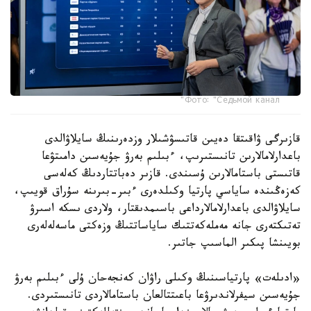
Фото: "Седьмой канал"
قازىرگى ۋاقىتقا دەيىن قاتىسۋشىلار وزدەرىنىڭ سايلاۋالدى
باعدارلامالارىن تانىستىرىپ، ءبىلىم بەرۋ جۇيەسىن دامىتۋعا
قاتىستى باستامالارىن ۇسىندى. قازىر دەباتتاردىڭ كەلەسى
كەزەڭىندە ساياسي پارتيا وكىلدەرى ءبىر-بىرىنە سۇراق قويىپ،
سايلاۋالدى باعدارلامالارداعى باسىمدىقتار، ولاردى ىسكە اسىرۋ
تەتىكتەرى جانە مەملەكەتتىك ساياساتتىڭ وزەكتى ماسەلەلەرى
بويىنشا پىكىر الماسىپ جاتىر.
«ادىلەت» پارتياسىنىڭ وكىلى راۋان كەنجەحان ۇلى ءبىلىم بەرۋ
جۇيەسىن سيفرلاندىرۋعا باعىتتالعان باستامالاردى تانىستىردى.