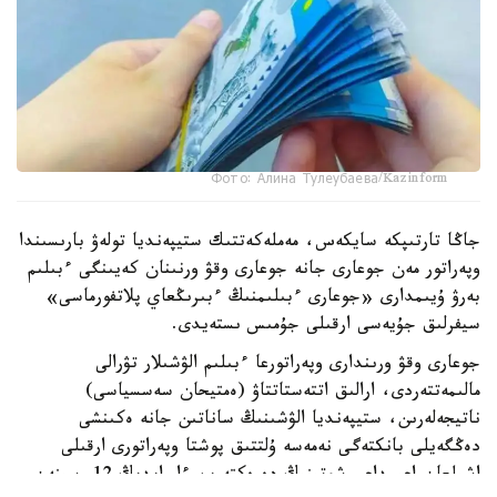
Фото: Алина Тулеубаева/Kazinform
جاڭا تارتىپكە سايكەس، مەملەكەتتىك ستيپەنديا تولەۋ بارىسىندا
وپەراتور مەن جوعارى جانە جوعارى وقۋ ورنىنان كەيىنگى ءبىلىم
بەرۋ ۇيىمدارى «جوعارى ءبىلىمنىڭ ءبىرىڭعاي پلاتفورماسى»
سيفرلىق جۇيەسى ارقىلى جۇمىس ىستەيدى.
جوعارى وقۋ ورىندارى وپەراتورعا ءبىلىم الۋشىلار تۋرالى
مالىمەتتەردى، ارالىق اتتەستاتتاۋ (ەمتيحان سەسسياسى)
ناتيجەلەرىن، ستيپەنديا الۋشىنىڭ ساناتىن جانە ەكىنشى
دەڭگەيلى بانكتەگى نەمەسە ۇلتتىق پوشتا وپەراتورى ارقىلى
اشىلعان اعىمداعى شوتىنىڭ دەرەكتەرىن ءار ايدىڭ 12-سىنەن