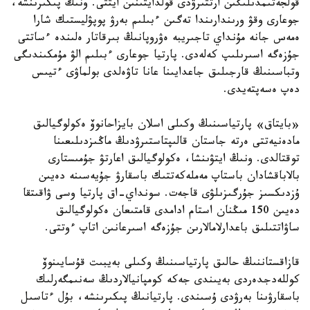
قولجەتىمدىلىگىن ارتتىرۋدى قولدايتىنىن ايتتى. ونىڭ پىكىرىنشە،
جوعارى وقۋ ورىندارىندا تەگىن ءبىلىم بەرۋ پوپۋليستىك شارا
ەمەس جانە مۇنداي تاجىريبە ەۋروپانىڭ بىرقاتار ەلىندە ءساتتى
جۇزەگە اسىرىلىپ كەلەدى. پارتيا جوعارى ءبىلىم الۋ مۇمكىندىگى
وتباسىنىڭ قارجىلىق جاعدايىنا عانا تاۋەلدى بولماۋى ءتيىس
دەپ ەسەپتەيدى.
«بايتاق» پارتياسىنىڭ وكىلى اسلان بايزاحانوۆ ەكولوگيالىق
مادەنيەتتى ەرتە جاستان قالىپتاستىرۋدىڭ ماڭىزدىلىعىنا
توقتالدى. ونىڭ ايتۋىنشا، ەكولوگيالىق اعارتۋ جۇمىستارى
بالاباقشادان باستاپ مەملەكەتتىك باسقارۋ جۇيەسىنە دەيىن
ۇزدىكسىز جۇرگىزىلۋى قاجەت. سونداي-اق پارتيا وسى ۋاقىتقا
دەيىن 150 مىڭنان استام ادامدى قامتىعان ەكولوگيالىق
ساۋاتتىلىق باعدارلامالارىن جۇزەگە اسىرعانىن اتاپ ءوتتى.
قازاقستاننىڭ حالىق پارتياسىنىڭ وكىلى بەيبىت قۇسايىنوۆ
كوللەدجدەردى بەيىندى جەكە كومپانيالاردىڭ سەنىمگەرلىك
باسقارۋىنا بەرۋدى ۇسىندى. پارتيانىڭ پىكىرىنشە، بۇل ءتاسىل