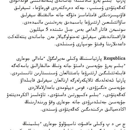
پارتيا ءبىلىم بەرۋ سالاسىندا جاساندى ينتەللەكتىنى قولدانۋدى
كەڭەيتۋدى ۇسىنىپ، جەكە دەرەكتەردى قورعاۋعا، تسيفرلىق
قاۋىپسىزدىكتى قامتاماسىز ەتۋگە جانە حالىقتىڭ سيفرلىق
ساۋاتتىلىعىن ارتتىرۋعا باسىمدىق بەرەتىنىن مالىمدەدى.
سونىمەن قاتار الداعى بەس جىل ىشىندە 5 ميلليون
قازاقستاندىقتى سيفرلىق تەحنولوگيالار مەن جاساندى ينتەللەكت
داعدىلارىنا وقىتۋ جوسپارى ۇسىنىلدى.
Respublica پارتياسىنىڭ وكىلى مەيرامگۇل ءمادالى جوعارى
ءبىلىم بەرۋ جۇيەسىن دامىتۋ جانە ونىڭ حالىقارالىق باسەكەگە
قابىلەتتىلىگىن ارتتىرۋعا باعىتتالعان ۇسىنىستارىن تانىستىردى.
پارتيا شەتەلدىك تالاپكەرلەرگە ارنالعان سيفرلىق قابىلداۋ
جۇيەسىن ەنگىزۋدى، قوس ديپلومدى باعدارلامالاردى
كەڭەيتۋدى، ءبىلىم ەكسپورتىن دامىتۋدى، تاۋەلسىز اككرەديتتەۋ
جۇيەسىن جەتىلدىرۋدى جانە جوعارى وقۋ ورىندارىنىڭ
اكادەميالىق ەركىندىگىن كەڭەيتۋدى ۇسىندى.
ج س د پ وكىلى ماقسۋت ناسيبۋلوۆ جوعارى ءبىلىمنىڭ