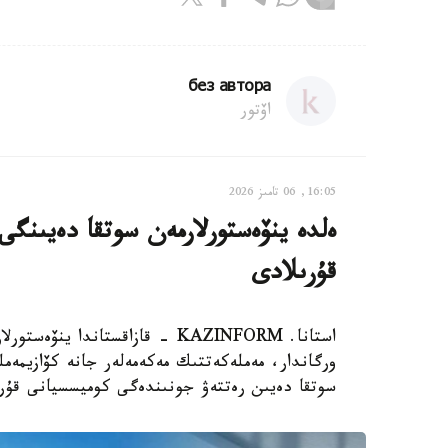
без автора
اۆتور
16:05, 06 تامىز 2026
ەلدە ينۆەستورلارمەن سوتقا دەيىنگ
قۇرىلادى
استانا. KAZINFORM - قازاقستاند
ورگاندار، مەملەكەتتىك مەكەمەلەر جانە كۆازيمە
سوتقا دەيىن رەتتەۋ جونىندەگى كوميسسيانى قۇر