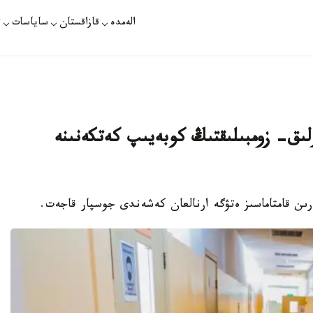
الەمدە
قازاقستان
ساياسات
ت
رلىق- زومبىلىقتىڭ كوبەيىپ كەتكەنىنە
ارىن قامتاماسىز ەتۋگە ارنالعان كەشەندى جوسپار قاجەت.