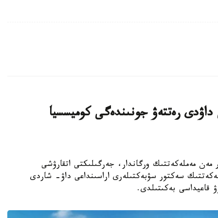
ى داۋدى رەتتەۋ جونىندەگى كوميسسيا
ا ينۆەستورلار مەن مەملەكەتتىك ورگاندار، جەرگىلىكتى اتقارۋشى
ملەكەتتىك سەكتور سۋبەكتىلەرى اراسىنداعى داۋ- شاردى
ۋ قاعيداسى بەكىتىلدى.