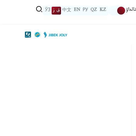
الداۋ
KZ
QZ
РУ
EN
中文
ق ز
ЎЗ