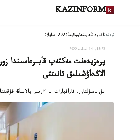
KAZINFORM
ترەند:
اقوردا
تاعايىنداۋ
وقيعا
2026-سايلاۋ
13:25, 14 شىلدە 2022
پرەزيدەنت مەكتەپ قابىرعاسىندا زو
الاڭداۋشىلىق تانىتتى
نۇر-سۇلتان. قازاقپارات - ءاربىر بالانىڭ قۇقىقت