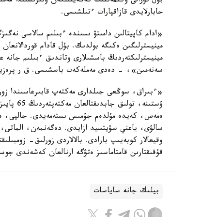
بۇل تۋرالى ۇكىمەتتىڭ كەڭەيتىلگەن وتىرىسىندا مەم
حابارلايدى قازاقپارات ءتىلشىسى.
«ادام كاپيتالىن دامىتۋ ىسىندە ءبىلىم سالاسى نەگىزگ
مينيسترلىگىن ەكىگە بولدىك. بۇل قادام قوردالانعا
مينيسترلىكتەردىڭ باسشىلارى وتاندىق ءبىلىم جانە 
سەنەمىن»، - دەدى مەملەكەت باسشىسى. ق ر پرەزيدە
«ءبىراق، سوڭعى جىلدارى مەكتەپ قابىرعاسىندا زورل
ەمەس، كەيدە مۇلدەم جۇمىس ىستەمەيدى. جالپى، ەلىم
سالۋى، ياعني سۋيتسيد ازايدى. دەگەنمەن، الماتى، ج
وقيعالار كوبەيىپ بارادى. بالالاردى زورلىق- زومبىلىق
قۇقىقتارىن قامتاماسىز ەتۋگە ارنالعان كەشەندى جو
بيلىك جانە ساياسات