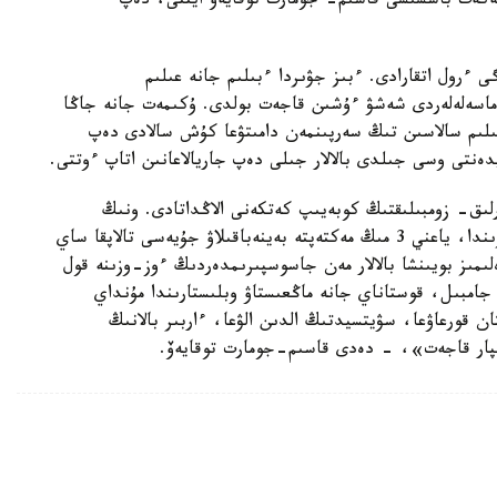
لەكەت باسشىسى قاسىم- جومارت توقايەۆ ايتتى، دەپ
ى ءرول اتقارادى. ءبىز جۋىردا ءبىلىم جانە عىلىم
ن ماسەلەلەردى شەشۋ ءۇشىن قاجەت بولدى. ۇكىمەت جانە جاڭا
عىلىم سالاسىن تىڭ سەرپىنمەن دامىتۋعا كۇش سالادى دەپ
نتى وسى جىلدى بالالار جىلى دەپ جاريالاعانىن اتاپ ءوتتى.
ىق- زومبىلىقتىڭ كوبەيىپ كەتكەنى الاڭداتادى. ونىڭ
ۇستىنە، تولىق جابدىقتالعان مەكتەپتەردىڭ 65 پايىزىندا، ياعني 3 مىڭ مەكتەپتە بەينەباقىلاۋ جۇيەسى تالاپقا ساي
ىز بويىنشا بالالار مەن جاسوسپىرىمدەردىڭ ءوز-وزىنە قول
امبىل، قوستاناي جانە ماڭعىستاۋ وبلىستارىندا مۇنداي
تان قورعاۋعا، سۋيتسيدتىڭ الدىن الۋعا، ءاربىر بالانىڭ
سپار قاجەت»، - دەدى قاسىم-جومارت توقايەۆ.