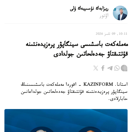
ريزابەك نۇسىپبەك ۇلى
اۆتور
10:11, 09 تامىز 2026
مەملەكەت باسشىسى سينگاپۋر پرەزيدەنتىنە
قۇتتىقتاۋ جەدەلحاتىن جولدادى
استانا. KAZINFORM - اقوردا مەملەكەت باسشىسىنىڭ
سينگاپۋر پرەزيدەنتىنە قۇتتىقتاۋ جەدەلحاتىن جولداعانىن
حابارلادى.