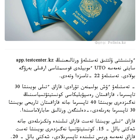
Фото: Polisia.kz
ءوتىنىشتى ۇلتتىق تەستىلەۋ ورتالىعىنىڭ app.testcenter.kz
سايتى نەمەسە UTO ءموبيلدى قوسىمشاسى ارقىلى بەرۋگە
بولادى. تەستىلەۋ 22 -تامىزدا وتەدى.
- تەستىلەۋ ءۇش بولىمنەن تۇرادى: قازاق ءتىلى بويىنشا 30
تاپسىرما، قازاقستان رەسپۋبليكاسى كونستيتۋتسياسىنىڭ
نەگىزدەرى بويىنشا 40 تاپسىرما جانە قازاقستان تاريحى بويىنشا
30 تاپسىرما بەرىلەدى،-دەلىنگەن ورتالىق حابارلاماسىندا.
قازاق ءتىلى بويىنشا تەست قازاق تىلىندە وتكىزىلەدى جانە
شەكتى بالل - 15. كونستيتۋتسيا نەگىزدەرى بويىنشا تەست
قازاق نەمەسە ورىس تىلىندە تاپسىرىلادى، شەكتى بالل - 20.