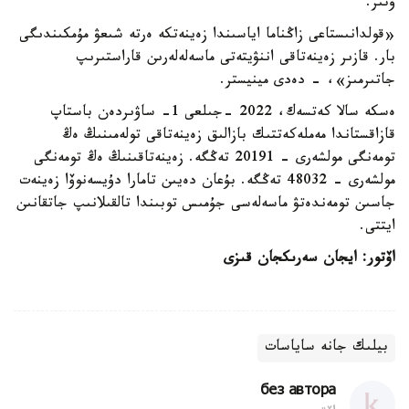
وتىر.
«قولدانىستاعى زاڭناما اياسىندا زەينەتكە ەرتە شىعۋ مۇمكىندىگى
بار. قازىر زەينەتاقى اننۋيتەتى ماسەلەلەرىن قاراستىرىپ
جاتىرمىز»، - دەدى مينيستر.
ەسكە سالا كەتسەك، 2022 -جىلعى 1- ساۋىردەن باستاپ
قازاقستاندا مەملەكەتتىك بازالىق زەينەتاقى تولەمىنىڭ ەڭ
تومەنگى مولشەرى - 20191 تەڭگە. زەينەتاقىنىڭ ەڭ تومەنگى
مولشەرى - 48032 تەڭگە. بۇعان دەيىن تامارا دۇيسەنوۆا زەينەت
جاسىن تومەندەتۋ ماسەلەسى جۇمىس توبىندا تالقىلانىپ جاتقانىن
ايتتى.
اۆتور: ايجان سەرىكجان قىزى
بيلىك جانە ساياسات
без автора