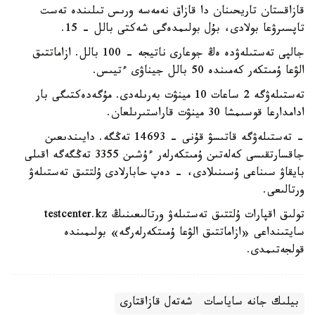
قازاقستان تاريحىنان دا قازاق نەمەسە ورىس تىلىندە تەست
تاپسىرۋعا بولادى، بۇل بولىمدەگى شەكتى بالل - 15.
جالپى تەستىلەۋدە ەڭ جوعارى ناتيجە - 100 بالل. ازاماتتىق
الۋعا ۇمىتكەر كەمىندە 50 بالل جيناۋى ءتيىس.
تەستىلەۋگە 2 ساعات 10 مينۋت بەرىلەدى. مۇگەدەكتىگى بار
ادامدارعا قوسىمشا 30 مينۋت قاراستىرىلعان.
- تەستىلەۋگە قاتىسۋ قۇنى - 14693 تەڭگە. دايىندىعىن
جاقسارتقىسى كەلەتىن ۇمىتكەرلەر ءۇشىن 3355 تەڭگەگە اقىلى
بايقاۋ سىناعى ۇسىنىلادى، - دەپ حابارلادى ۇلتتىق تەستىلەۋ
ورتالىعى.
تولىق اقپارات ۇلتتىق تەستىلەۋ ورتالىعىنىڭ testcenter.kz
سايتىنداعى «ازاماتتىق الۋعا ۇمىتكەرلەرگە» بولىمىندە
قولجەتىمدى.
بيلىك جانە ساياسات
شەتەل قازاقتارى