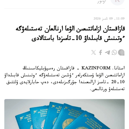
اۆتور
11:09, 09 تامىز 2026
قازاقستان ازاماتتىعىن الۋعا ارنالعان تەستىلەۋگە
ءوتىنىش قابىلداۋ 10-تامىزدا باستالادى
استانا. KAZINFORM - قازاقستان رەسپۋبليكاسىنىڭ
ازاماتتىعىن الۋعا ۇمىتكەرلەر ءۇشىن تەستىلەۋگە ءوتىنىش قابىلداۋ
10-20 -تامىز ارالىعىندا جۇرگىزىلەدى، دەپ حابارلايدى ۇلتتىق
تەستىلەۋ ورتالىعى.