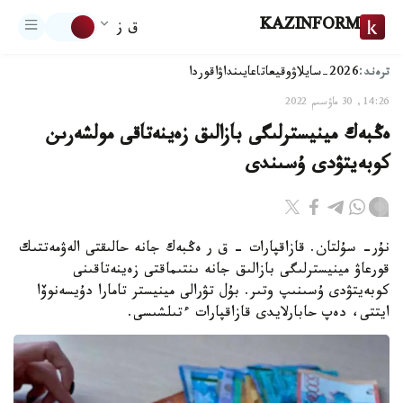
KAZINFORM
ق ز
ترەند:
2026-سايلاۋ
وقيعا
تاعايىنداۋ
اقوردا
14:26, 30 ماۋسىم 2022
ەڭبەك مينيسترلىگى بازالىق زەينەتاقى مولشەرىن
كوبەيتۋدى ۇسىندى
نۇر- سۇلتان. قازاقپارات – ق ر ەڭبەك جانە حالىقتى الەۋمەتتىك
قورعاۋ مينيسترلىگى بازالىق جانە ىنتىماقتى زەينەتاقىنى
كوبەيتۋدى ۇسىنىپ وتىر. بۇل تۋرالى مينيستر تامارا دۇيسەنوۆا
ايتتى، دەپ حابارلايدى قازاقپارات ءتىلشىسى.