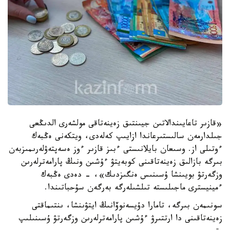
«قازىر تاعايىندالاتىن جيىنتىق زەينەتاقى مولشەرى الدىڭعى
جىلدارمەن سالىستىرعاندا ازايىپ كەلەدى، ويتكەنى ەڭبەك
ءوتىلى از. وسىعان بايلانىستى ءبىز قازىر ءوز ەسەپتەۋلەرىمىزبەن
بىرگە بازالىق زەينەتاقىنى كوبەيتۋ ءۇشىن ونىڭ پارامەترلەرىن
وزگەرتۋ بويىنشا ۇسىنىس ەنگىزدىك»، - دەدى ەڭبەك
ءمينيسترى ماجىلىستە تىلشىلەرگە بەرگەن سۇحباتىندا.
سونىمەن بىرگە، تامارا دۇيسەنوۆانىڭ ايتۋىنشا، ىنتىماقتى
زەينەتاقىنى دا ارتتىرۋ ءۇشىن پارامەترلەرىن وزگەرتۋ ۇسىنىلىپ