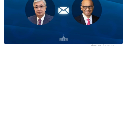
Фото: Ақорда
قاسىم-جومارت توقايەۆ تارمان شانمۋگاراتنام مەن ونىڭ
وتانداستارىن سينگاپۋردىڭ ۇلتتىق مەيرامى - تاۋەلسىزدىك
كۇنىمەن قۇتتىقتادى.
- پرەزيدەنت جەدەلحاتتا بۇل مەرەكە سينگاپۋر حالقى ءۇشىن
ۇلتتىق بىرلىكتىڭ، مەملەكەت دەربەستىگىنىڭ جانە ورنىقتى
دامۋدىڭ ايشىقتى بەلگىسى رەتىندە ەرەكشە مانگە يە ەكەنىن اتاپ
وتكەن. سونىمەن قاتار قازاقستان مەن سينگاپۋر اراسىنداعى
دوستىققا جانە ءوزارا تۇسىنىستىككە نەگىزدەلگەن سان قىرلى
ىنتىماقتاستىق قوس حالىقتىڭ يگىلىگى جولىندا ۇدايى دامي