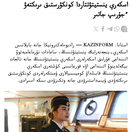
اسكەري ينستيتۋتتاردا كونكۋرستىق ىرىكتەۋ
ءجۇرىپ جاتىر
استانا. KAZINFORM — راديوەلەكترونيكا جانە بايلانىس
اسكەري-ينجەنەرلىك ينستيتۋتىنىڭ، ساعادات نۇرماعامبەتوۆ
اتىنداعى قۇرلىق اسكەرلەرى اسكەري ينستيتۋتىنىڭ جانە تالعات
بيگەلدينوۆ اتىنداعى اۋە قورعانىسى كۇشتەرى اسكەري
ينستيتۋتىنىڭ قابىلداۋ كوميسسيالارى ۇمىتكەرلەردى كونكۋرستىق
ىرىكتەۋدى ۇيىمداستىرۋدى جانە وتكىزۋدى ىسكە اسىرادى.