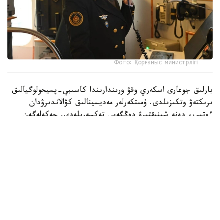
Фото: Қорғаныс министрлігі
بارلىق جوعارى اسكەري وقۋ ورىندارىندا كاسىبي-پسيحولوگيالىق
ىرىكتەۋ وتكىزىلدى. ۇمىتكەرلەر مەديسينالىق كۋالاندىرۋدان
ءوتىپ، دەنە شىنىقتىرۋ دەڭگەيى تەكسەرىلەدى. جەكەلەگەن
ماماندىقتار بويىنشا ۇمىتكەرلەر ءتۇسۋ ەمتيحاندارىن تاپسىرادى.
بۇگىنگى تاڭدا راديوەلەكترونيكا جانە بايلانىس اسكەري-
ينجەنەرلىك ينستيتۋتىنا 400 ۇمىتكەر قۇجات تاپسىردى.
كونكۋرستىق ىرىكتەۋ 6 ماماندىق جانە 12 بىلىكتىلىك بويىنشا
جۇرگىزىلەدى. «اقپاراتتى قورعاۋدى ۇيىمداستىرۋ جانە
تەحنولوگياسى» جانە «راديوەلەكتروندىق بارلاۋ مەن
راديوەلەكتروندىق كۇرەستى ۇيىمداستىرۋ» ماماندىقتارى ۇلكەن