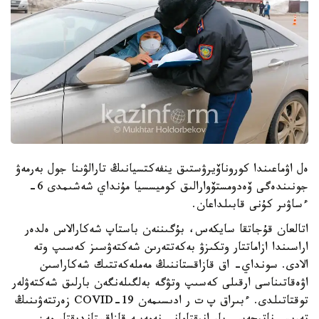
ەل اۋماعىندا كوروناۆيرۋستىق ينفەكتسيانىڭ تارالۋىنا جول بەرمەۋ
جونىندەگى ۆەدومستۆوارالىق كوميسسيا مۇنداي شەشىمدى 6-
ءساۋىر كۇنى قابىلداعان.
اتالعان قۇجاتقا سايكەس، بۇگىننەن باستاپ شەكارالاس ەلدەر
اراسىندا ازاماتتار وتكىزۋ بەكەتتەرىن شەكتەۋسىز كەسىپ وتە
الادى. سونداي- اق قازاقستاننىڭ مەملەكەتتىك شەكاراسىن
اۋەقاتىناسى ارقىلى كەسىپ وتۋگە بەلگىلەنگەن بارلىق شەكتەۋلەر
توقتاتىلدى. ءبىراق پ ت ر ادىسىمەن COVID-19 زەرتتەۋىنىڭ