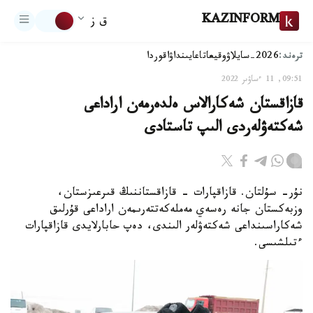
KAZINFORM
ق ز
ترەند:
2026-سايلاۋ
وقيعا
تاعايىنداۋ
اقوردا
09:51, 11 ءساۋىر 2022
قازاقستان شەكارالاس ەلدەرمەن اراداعى
شەكتەۋلەردى الىپ تاستادى
نۇر- سۇلتان. قازاقپارات - قازاقستاننىڭ قىرعىزستان،
وزبەكستان جانە رەسەي مەملەكەتتەرىمەن اراداعى قۇرلىق
شەكاراسىنداعى شەكتەۋلەر الىندى، دەپ حابارلايدى قازاقپارات
ءتىلشىسى.