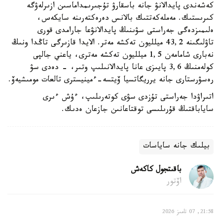
كەشەندى پايدالانۋ جانە باسقارۋ تۇجىرىمداماسىن ازىرلەۋگە
كىرىستىك. مەملەكەتتىك بالانس دەرەكتەرىنە سايكەس،
ەلىمىزدەگى جەراستى سۋىنىڭ پايدالانۋعا جارامدى قورى
تاۋلىگىنە 43,2 ميلليون تەكشە مەتر. الايدا قازىرگى تاڭدا ونىڭ
نەبارى شامامەن 1,5 ميلليون تەكشە مەترى، ياعني جالپى
كولەمنىڭ 3,6 پايىزى عانا پايدالانىلىپ وتىر، - دەدى سۋ
رەسۋرستارى جانە يرريگاتسيا ۆيتسە-ءمينيسترى تالعات مومىشيەۆ.
اتىراۋدا جەراستى تۇزدى سۋى كوتەرىلىپ، ءۇش ءىرى
ساياباقتىڭ قۇرىلىسى توقتاعانىن جازعان ەدىك.
بيلىك جانە ساياسات
باقىتجول كاكەش
اۆتور
21:58, 07 تامىز 2026