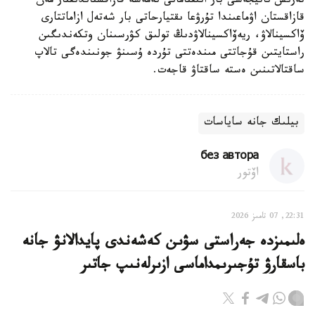
تەرىس ناتيجەسى بار انىقتامانى نەمەسە قازاقستاندىقتار مەن
قازاقستان اۋماعىندا تۇرۋعا ىقتيارحاتى بار شەتەل ازاماتتارى
ۆاكسينالاۋ، ريەۆاكسينالاۋدىڭ تولىق كۋرسىنان وتكەندىگىن
راستايتىن قۇجاتتى مىندەتتى تۇردە ۇسىنۋ جونىندەگى تالاپ
ساقتالاتىنىن ەستە ساقتاۋ قاجەت.
بيلىك جانە ساياسات
без автора
اۆتور
22:31, 07 تامىز 2026
ەلىمىزدە جەراستى سۋىن كەشەندى پايدالانۋ جانە
باسقارۋ تۇجىرىمداماسى ازىرلەنىپ جاتىر