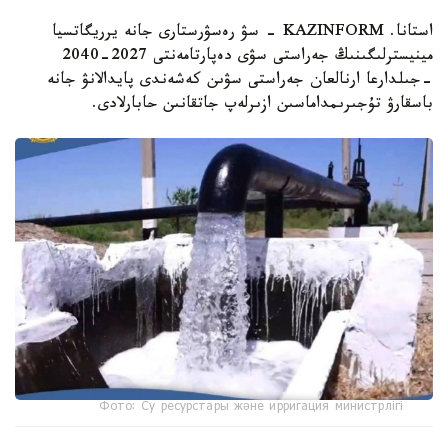
استانا. KAZINFORM - سۋ رەسۋرستارى جانە يرريگاتسيا
مينيسترلىگىنىڭ جەراستى سۋى دەپارتامەنتى 2027-2040
-جىلدارعا ارنالعان جەراستى سۋىن كەشەندى پايدالانۋ جانە
باسقارۋ تۇجىرىمداماسىن ازىرلەپ جاتقانىن حابارلادى.
Фото: Су ресурстары және ирригация министрлігі