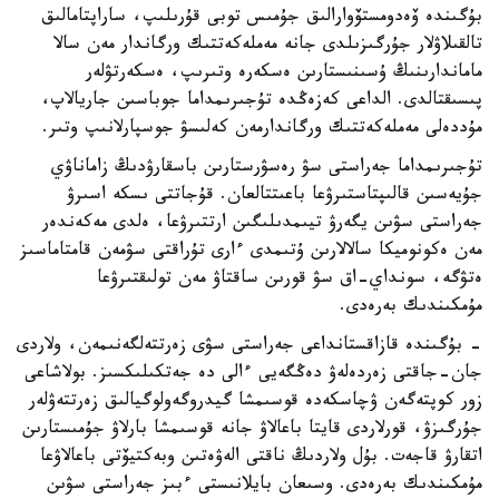
بۇگىندە ۆەدومستۆوارالىق جۇمىس توبى قۇرىلىپ، ساراپتامالىق
تالقىلاۋلار جۇرگىزىلدى جانە مەملەكەتتىك ورگاندار مەن سالا
ماماندارىنىڭ ۇسىنىستارىن ەسكەرە وتىرىپ، ەسكەرتۋلەر
پىسىقتالدى. الداعى كەزەڭدە تۇجىرىمداما جوباسىن جاريالاپ،
مۇددەلى مەملەكەتتىك ورگاندارمەن كەلىسۋ جوسپارلانىپ وتىر.
تۇجىرىمداما جەراستى سۋ رەسۋرستارىن باسقارۋدىڭ زاماناۋي
جۇيەسىن قالىپتاستىرۋعا باعىتتالعان. قۇجاتتى ىسكە اسىرۋ
جەراستى سۋىن يگەرۋ تيىمدىلىگىن ارتتىرۋعا، ەلدى مەكەندەر
مەن ەكونوميكا سالالارىن ۇتىمدى ءارى تۇراقتى سۋمەن قامتاماسىز
ەتۋگە، سونداي-اق سۋ قورىن ساقتاۋ مەن تولىقتىرۋعا
مۇمكىندىك بەرەدى.
- بۇگىندە قازاقستانداعى جەراستى سۋى زەرتتەلگەنىمەن، ولاردى
جان-جاقتى زەردەلەۋ دەڭگەيى ءالى دە جەتكىلىكسىز. بولاشاعى
زور كوپتەگەن ۋچاسكەدە قوسىمشا گيدروگەولوگيالىق زەرتتەۋلەر
جۇرگىزۋ، قورلاردى قايتا باعالاۋ جانە قوسىمشا بارلاۋ جۇمىستارىن
اتقارۋ قاجەت. بۇل ولاردىڭ ناقتى الەۋەتىن وبەكتيۆتى باعالاۋعا
مۇمكىندىك بەرەدى. وسىعان بايلانىستى ءبىز جەراستى سۋىن