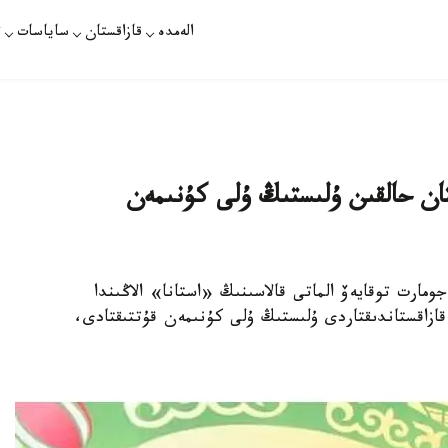
الەمدە
قازاقستان
ساياسات
ت
تان حالقىن ۇلىستىڭ ۇلى كۇنىمەن
مارت توقايەۆ الماتى قالاسىنىڭ «استانا» الاڭىندا
ازاقستاندىقتاردى ۇلىستىڭ ۇلى كۇنىمەن قۇتتىقتادى،