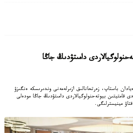
يىن بيوتەحنولوگيالاردى دامىتۋدىڭ جاڭا
ا عىلىمي يدەيادان باستاپ، زەرتحانالىق ازىرلەمەنى وندىرىسكە ەنگىزۋ
ى قامتيتىن بيوتەحنولوگيالاردى دامىتۋدىڭ جاڭا مودەلى
قتاۋ مينيسترلىگى.