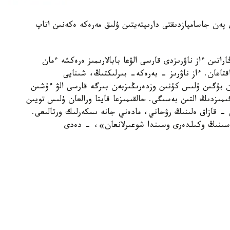
ەن جاسامپازدىقتى دارىپتەيتىن ۇلىق مەرەكە ەكەنىن اتاپ
تىن ءاز ناۋرىزدى قارسى الۋعا بابالارىمىز ەرەكشە ءمان
اعان. ءاز ناۋرىز - بەرەكە- بىرلىكتىڭ، شىنايى
مەن بۇگىن ۇلىس كۇنىن وزدەرىڭىزبەن بىرگە قارسى الۋ ءۇشىن
گىمىزدىڭ التىن بەسىگى. حالقىمىزعا قايتا ورالعان ۇلىس تويىن
 - قازاق ەلىنىڭ رۋحاني، مادەني جانە ىسكەرلىك ورتالىعى.
لاسىنىڭ وكىلدەرى وسىندا شوعىرلانعان»، - دەدى