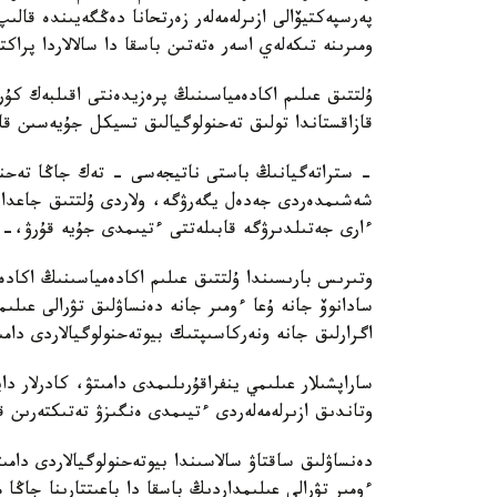
پەرسپەكتيۆالى ازىرلەمەلەر زەرتحانا دەڭگەيىندە قال
ومىرىنە تىكەلەي اسەر ەتەتىن باسقا دا سالالاردا پراك
ۇلتتىق عىلىم اكادەمياسىنىڭ پرەزيدەنتى اقىلبەك كۇ
قازاقستاندا تولىق تەحنولوگيالىق تسيكل جۇيەسىن قال
- ستراتەگيانىڭ باستى ناتيجەسى - تەك جاڭا تەحنول
شەشىمدەردى جەدەل يگەرۋگە، ولاردى ۇلتتىق جاعدايع
ءارى جەتىلدىرۋگە قابىلەتتى ءتيىمدى جۇيە قۇرۋ،-د
وتىرىس بارىسىندا ۇلتتىق عىلىم اكادەمياسىنىڭ اكاد
سادانوۆ جانە ۇعا ءومىر جانە دەنساۋلىق تۋرالى عىلى
اگرارلىق جانە ونەركاسىپتىك بيوتەحنولوگيالاردى دامى
ساراپشىلار عىلىمي ينفراقۇرىلىمدى دامىتۋ، كادرلار دا
وتاندىق ازىرلەمەلەردى ءتيىمدى ەنگىزۋ تەتىكتەرىن قال
دەنساۋلىق ساقتاۋ سالاسىندا بيوتەحنولوگيالاردى دامى
ءومىر تۋرالى عىلىمداردىڭ باسقا دا باعىتتارىنا جاڭا