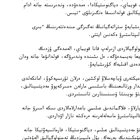
ىپ قويماي، دياگنوستيكادا، ەمدەۋدە، وندىرىستە جانە ادام
تيكالىق قولدانىسقا ەنگىزىلۋى ءتيىس.
رىشبايەۆ ستراتەگيانىڭ نەگىزگى مىندەتتەرىنىڭ ءبىرى
ىپتاستىرۋ ەكەنىن ايتتى.
وگيالاردى ازىرلەپ قانا قويماي، الەمدەگى ۇزدىك
ا بەيىمدەۋگە، ەل ىشىندە وندىرۋگە، قولدانۋعا جانە ودان
ەدى اقىلبەك كۇرىشبايەۆ.
ەميكتەرى ۆياچەسلاۆ لوكشين، ەرلان تۇرىسپەكوۆ، امانكەلدى
مدار ورتالىعىنىڭ باسشىسى مارلەن ەسىركەپوۆ مەديتسينالىق،
تۋ بويىنشا ۇسىنىستارىن تانىستىردى.
يارلاۋ، فلاگماندىق عىلىمي باعدارلامالاردى ىسكە اسىرۋ جانە
ىپتاستىرۋ ماسەلەلەرىنە ەرەكشە نازار اۋداردى.
تۋ مەديتسينالىق عىلىم، دياگنوستيكا، فارماتسيەۆتيكا جانە
 مۇمكىندىك بەرمەك. بۇل ەلىمىزدىڭ تەحنولوگيالىق الەۋەتىن