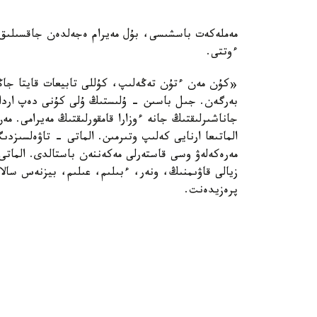
مەملەكەت باسشىسى، بۇل مەيرام ەجەلدەن جاقسىلىق پ
ءوتتى.
«كۇن مەن ءتۇن تەڭەلىپ، كۇللى تابيعات قايتا جاڭارا
بەرگەن. جىل باسىن - ۇلىستىڭ ۇلى كۇنى دەپ ارداقت
جاناشىرلىقتىڭ جانە ءوزارا قامقورلىقتىڭ مەيرامى. 
الماتىعا ارنايى كەلىپ وتىرمىن. الماتى - تاۋەلسىزدى
مەرەكەلەۋ وسى قاستەرلى مەكەننەن باستالدى. الماتى
زيالى قاۋىمنىڭ، ونەر، ءبىلىم، عىلىم، بيزنەس سا
پرەزيدەنت.