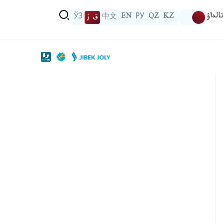
الداۋ
KZ
QZ
РУ
EN
中文
ق ز
ЎЗ