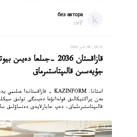
без автора
اۆتور
10:12, 08 تامىز 2026
قازاقستان 2036 -جىلعا دە
جۇيەسىن قالىپتاستىرماق
استانا. KAZINFORM - قازاقستاند
مەن پراكتيكالىق قولدانۋعا دەيىنگى تولىق سيكلد
قالىپتاستىرىلماق، دەپ حابارلايدى دەنساۋلىق سا