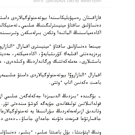
Фото: Денсаулық сақтау министрлігі
دەنساۋلىق ساقتاۋ مينيسترلىگىنىڭ عىلىمي-تەحنيكال
اكادەمياسىنىڭ الماتىدا وتكەن بىرلەسكەن وتىرىسىندا 
جيىنعا دەنساۋلىق ساقتاۋ ءمينيسترى اقمارال ءالنازار
پرەزيدەنتى اقىلبەك كۇرىشبايەۆ، اكادەميكتەر، مەدي
باسشىلارى، مەملەكەتتىك ورگانداردىڭ وكىلدەرى، عال
اقمارال ءالنازاروۆا بيوتەحنولوگيالاردى دامىتۋ عىلى
باعىت ەكەنىن اتاپ ءوتتى.
- بۇگىندە ءبىزدىڭ الدىمىزدا جەكەلەگەن عىلىمي ازىر
قولدانىلاتىن تولىققاندى جۇيەگە كوشۋ مىندەتى تۇر.
وتاندىق ازىرلەمەلەردىڭ سۇرانىسقا يە تەحنولوگيالارع
جاقسارتۋعا قىزمەت ەتۋىنە جاعداي جاساۋ،-دەدى دەن
ونىڭ ايتۋىنشا، بۇل باعىتتا عىلىم، ءبىلىم، دەنساۋل