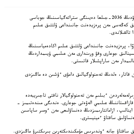
قازاقستان رەسپۋبليكاسىندا بيوتەحنولوگيالاردى دامىتۋدىڭ 2036-جىلعا دەيىنگى ستراتەگياسىنىڭ جوباسى
ىق كەڭەسى مەن پرەزيدەنت جانىنداعى ۇلتتىق عىلىم
تالقىلاندى.
وۆا، پرەزيدەنت جانىنداعى ۇلتتىق عىلىم اكادەمياسىنىڭ
تسينالىق جوعارى وقۋ ورىندارى مەن عىلىمي ۇيىمداردىڭ
ىمدار مەن ساراپشىلار قاتىستى.
ممەن قاتار، ەلدىڭ تەحنولوگيالىق دامۋى ءۇشىن دە ماڭىزدى
لەمەلەردەن ءبىلىم مەن تەحنولوگيالار ناقتى تاجىريبەدە
 قازاقستاننىڭ عىلىمي الەۋەتى جوعارى. ەندىگى مىندەتىمىز -
ا اينالىپ، ازاماتتارىمىزدىڭ دەنساۋلىعى مەن ءومىر ساپاسىن
ساۋلىق ساقتاۋ ءمينيسترى.
ىق ساقتاۋ جانە ءوندىرىس مۇمكىندىكتەرىن بىرىكتىرۋ ماڭىزدى.