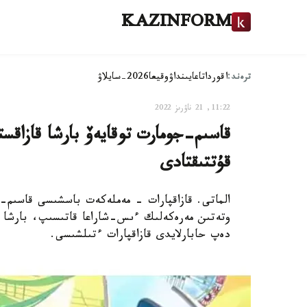
KAZINFORM
ترەند:
اقوردا
تاعايىنداۋ
وقيعا
2026-سايلاۋ
11:22, 21 ناۋرىز 2022
قاسىم-جومارت توقايەۆ بارشا قازاقس
قۇتتىقتادى
الماتى. قازاقپارات - مەملەكەت باسشىسى قاسىم-جو
وتەتىن مەرەكەلىك ءىس-شاراعا قاتىسىپ، بارشا ق
دەپ حابارلايدى قازاقپارات ءتىلشىسى.