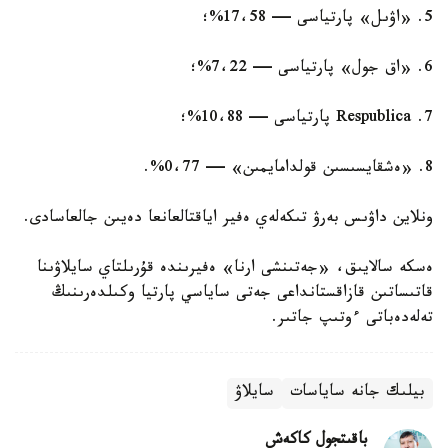
5. «اۋىل» پارتياسى — 17،58%؛
6. «اق جول» پارتياسى — 7،22%؛
7. Respublica پارتياسى — 10،88%؛
8. «ەشقايسىسىن قولدامايمىن» — 0،77%.
ونلاين داۋىس بەرۋ تىكەلەي ەفير اياقتالعانعا دەيىن جالعاسادى.
ەسكە سالايىق، «جەتىنشى ارنا» ەفيرىندە قۇرىلتاي سايلاۋىنا
قاتىساتىن قازاقستانداعى جەتى ساياسي پارتيا وكىلدەرىنىڭ
تەلەدەباتى ءوتىپ جاتىر.
بيلىك جانە ساياسات
سايلاۋ
باقىتجول كاكەش