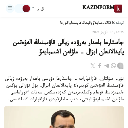
KAZINFORM
ق ز
ترەند:
2026-سايلاۋ
وقيعا
تاعايىنداۋ
اقوردا
16:55, 17 ناۋرىز 2022
جاستارعا باعدار بەرۋدە زيالى قاۋىمنىڭ الەۋەتىن
پايدالانعان ابزال - ماۋلەن اشىمبايەۆ
نۇر- سۇلتان. قازاقپارات - جاستارعا دۇرىس باعدار بەرۋدە زيالى
قاۋىمنىڭ الەۋەتىن كوبىرەك پايدالانعان ابزال. بۇل تۋرالى بۇگىن
ەلىمىزدىڭ قوعام وكىلدەرىمەن كەزدەسكەن سەنات ءتوراعاسى
ماۋلەن اشىمبايەۆ ايتتى، دەپ حابارلايدى قازاقپارات ءتىلشىسى.