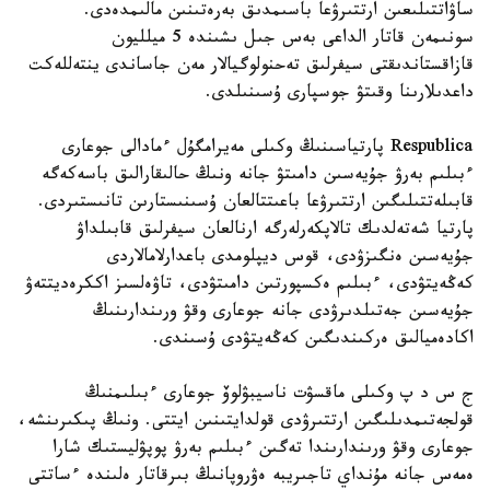
ساۋاتتىلىعىن ارتتىرۋعا باسىمدىق بەرەتىنىن مالىمدەدى.
سونىمەن قاتار الداعى بەس جىل ىشىندە 5 ميلليون
قازاقستاندىقتى سيفرلىق تەحنولوگيالار مەن جاساندى ينتەللەكت
داعدىلارىنا وقىتۋ جوسپارى ۇسىنىلدى.
Respublica پارتياسىنىڭ وكىلى مەيرامگۇل ءمادالى جوعارى
ءبىلىم بەرۋ جۇيەسىن دامىتۋ جانە ونىڭ حالىقارالىق باسەكەگە
قابىلەتتىلىگىن ارتتىرۋعا باعىتتالعان ۇسىنىستارىن تانىستىردى.
پارتيا شەتەلدىك تالاپكەرلەرگە ارنالعان سيفرلىق قابىلداۋ
جۇيەسىن ەنگىزۋدى، قوس ديپلومدى باعدارلامالاردى
كەڭەيتۋدى، ءبىلىم ەكسپورتىن دامىتۋدى، تاۋەلسىز اككرەديتتەۋ
جۇيەسىن جەتىلدىرۋدى جانە جوعارى وقۋ ورىندارىنىڭ
اكادەميالىق ەركىندىگىن كەڭەيتۋدى ۇسىندى.
ج س د پ وكىلى ماقسۋت ناسيبۋلوۆ جوعارى ءبىلىمنىڭ
قولجەتىمدىلىگىن ارتتىرۋدى قولدايتىنىن ايتتى. ونىڭ پىكىرىنشە،
جوعارى وقۋ ورىندارىندا تەگىن ءبىلىم بەرۋ پوپۋليستىك شارا
ەمەس جانە مۇنداي تاجىريبە ەۋروپانىڭ بىرقاتار ەلىندە ءساتتى