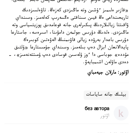
ىستەردە زيالى قاۋىم ءاردايىم الدىڭعى شەپتەن تابىلا ءبىلدى.
«قازىر ەلىمىز ءۇشىن وتە ماڭىزدى كەزەڭ. تاۋەلسىزدىك
تاريحىنداعى ەڭ قيىن سىناقتى ەڭسەرىپ كەلەمىز. وسىنداي
ۋاقىتتا زيالىلاردىڭ پىكىرلەرى جانە قوعامدىق پوزيتسياسى وتە
ماڭىزدى. ەلدىڭ دۇرىس جولمەن دامۋىنا، اسىرەسە، جاستارعا
دۇرىس باعدار بەرۋدە زيالى قاۋىمنىڭ الەۋەتىن كوبىرەك
پايدالانعان ابزال دەپ بىلەمىز. وسىنداي جۇمىستارعا «ۇلتىق
مۇددە» جوباسى دا ءوز ۇلەسىن قوسادى دەپ ۇمىتتەنەمىز»، -
دەدى ماۋلەن اشىمبايەۆ.
اۆتور: مارلان جيەمباي
بيلىك جانە ساياسات
без автора
اۆتور