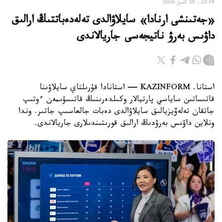
23:34, 05 تامىز 2026
«جەتىنشى ارنادا» سايلاۋالدى تەلەدەباتتىڭ ارالىق
داۋىس بەرۋ ناتيجەسى جاريالاندى
استانا. KAZINFORM — استانادا قۇرىلتاي سايلاۋىنا
قاتىساتىن ساياسي پارتيالار وكىلدەرىنىڭ قاتىسۋىمەن ءوتىپ
جاتقان تەلەۆيزيالىق سايلاۋالدى دەبات جالعاسىپ جاتىر. وندا
ونلاين داۋىس بەرۋدىڭ ارالىق قورىتىندىلارى جاريالاندى.