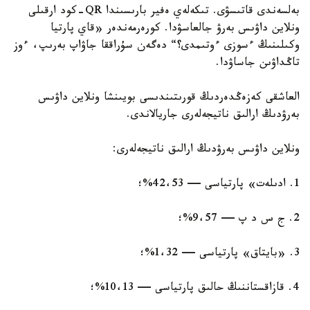
بەلسەندى قاتىسۋى. تىكەلەي ەفير بارىسىندا QR-كود ارقىلى
ونلاين داۋىس بەرۋ جالعاسۋدا. كورەرمەندەر «قاي پارتيا
وكىلىنىڭ ءسوزى ءوتىمدى؟“ دەگەن سۇراققا جاۋاپ بەرىپ، ءوز
تاڭداۋىن جاساۋدا.
العاشقى كەزەڭدەردىڭ قورىتىندىسى بويىنشا ونلاين داۋىس
بەرۋدىڭ ارالىق ناتيجەلەرى جاريالاندى.
ونلاين داۋىس بەرۋدىڭ ارالىق ناتيجەلەرى:
1. ادىلەت» پارتياسى — 42،53%؛
2. ج س د پ — 9،57%؛
3. «بايتاق» پارتياسى — 1،32%؛
4. قازاقستاننىڭ حالىق پارتياسى — 10،13%؛