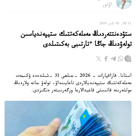
اۆتور
20:11, 05 تامىز 2026
ستۋدەنتتەردىڭ مەملەكەتتىك ستيپەندياسىن
تولەۋدىڭ جاڭا ءتارتىبى بەكىتىلدى
استانا. قازاقپارات - 2026 -جىلعى 31 -شىلدەدە ۇكىمەت
مەملەكەتتىك ستيپەنديالاردى تاعايىنداۋ، تولەۋ جانە ولاردىڭ
مولشەرىنە قاتىستى قاعيدالارعا وزگەرىستەر ەنگىزدى.