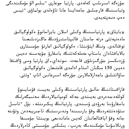
جۇزەگە اسىرىلىپ كەلەدى. پارتيا جوعارى ءبىلىم الۋ مۇمكىندىگى
وتباسىنىڭ قارجىلىق جاعدايىنا عانا تاۋەلدى بولماۋى ءتيىس
دەپ ەسەپتەيدى.
«بايتاق» پارتياسىنىڭ وكىلى اسلان بايزاحانوۆ ەكولوگيالىق
مادەنيەتتى ەرتە جاستان قالىپتاستىرۋدىڭ ماڭىزدىلىعىنا
توقتالدى. ونىڭ ايتۋىنشا، ەكولوگيالىق اعارتۋ جۇمىستارى
بالاباقشادان باستاپ مەملەكەتتىك باسقارۋ جۇيەسىنە دەيىن
ۇزدىكسىز جۇرگىزىلۋى قاجەت. سونداي-اق پارتيا وسى ۋاقىتقا
دەيىن 150 مىڭنان استام ادامدى قامتىعان ەكولوگيالىق
ساۋاتتىلىق باعدارلامالارىن جۇزەگە اسىرعانىن اتاپ ءوتتى.
قازاقستاننىڭ حالىق پارتياسىنىڭ وكىلى بەيبىت قۇسايىنوۆ
كوللەدجدەردى بەيىندى جەكە كومپانيالاردىڭ سەنىمگەرلىك
باسقارۋىنا بەرۋدى ۇسىندى. پارتيانىڭ پىكىرىنشە، بۇل ءتاسىل
ستۋدەنتتەردىڭ وقۋ بارىسىندا وندىرىستىك تاجىريبەدەن وتۋىنە
جانە وقۋ اياقتالعاننان كەيىن ماماندىعى بويىنشا جۇمىسقا
ورنالاسۋىنا مۇمكىندىك بەرىپ، بىلىكتى جۇمىسشى كادرلاردىڭ