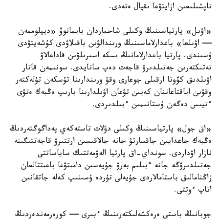
تاپشىلىعىن ازايتۋعا ىقپال ەتەدى.
«اۋىل» پارتياسىنىڭ وكىلى شاحماردان بايمانوۆ «ديپلوممەن
— اۋىلعا» باعدارلاماسىنىڭ ورىندالۋىن باقىلاۋدى كۇشەيتۋدى
ۇسىندى. پارتيا باعدارلامانىڭ ىسكە اسىرىلۋىن قاداعالاۋ
تەتىكتەرىن جەتىلدىرۋ قاجەت دەپ سانايدى. سونىمەن قاتار
اۋىلدىق كۆوتا ارقىلى جوعارى وقۋ ورىندارىنا تۇسكەن تۇلەكتەر
وقۋىن اياقتاعاننان كەيىن تۋعان اۋىلدارىنا بارىپ ەڭبەك ەتۋى
ءتيىس دەگەن ۇستانىمىن ءبىلدىردى.
«اق جول» پارتياسىنىڭ وكىلى دۋلات تاستەكەي پەداگوگتەردىڭ
ەڭبەك جاعدايىن جاقسارتۋ جانە جالاقىسىن ارتتىرۋ قاجەتتىگىنە
نازار اۋداردى. سونداي-اق پارتيا الەۋمەتتىك ساياساتتى
جەتىلدىرۋگە جانە ءبىلىم بەرۋ جۇيەسىن دامىتۋعا باعىتتالعان
زاڭنامالىق باستامالاردى جۇيەلى تۇردە ۇسىنىپ كەلە جاتقانىن
اتاپ ءوتتى.
جوبانىڭ باستى ەرەكشەلىكتەرىنىڭ ءبىرى — كورەرمەندەردىڭ