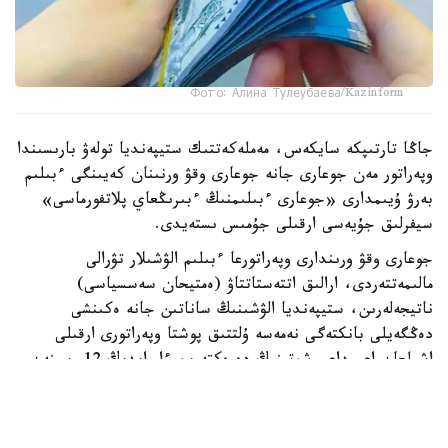
Фото: Алина Тулеубаева/Kazinform
جاڭا تارتىپكە سايكەس، مەملەكەتتىك ستيپەنديا تولەۋ بارىسىندا
وپەراتور مەن جوعارى جانە جوعارى وقۋ ورنىنان كەيىنگى ءبىلىم
بەرۋ ۇيىمدارى «جوعارى ءبىلىمنىڭ ءبىرىڭعاي پلاتفورماسى»
سيفرلىق جۇيەسى ارقىلى جۇمىس ىستەيدى.
جوعارى وقۋ ورىندارى وپەراتورعا ءبىلىم الۋشىلار تۋرالى
مالىمەتتەردى، ارالىق اتتەستاتتاۋ (ەمتيحان سەسسياسى)
ناتيجەلەرىن، ستيپەنديا الۋشىنىڭ ساناتىن جانە ەكىنشى
دەڭگەيلى بانكتەگى نەمەسە ۇلتتىق پوشتا وپەراتورى ارقىلى
اشىلعان اعىمداعى شوتىنىڭ دەرەكتەرىن ءار ايدىڭ 12-سىنەن
كەشىكتىرمەي جىبەرۋى ءتيىس.
ەگەر ايدىڭ 12- ءسى دەمالىس كۇنىنە سايكەس كەلسە، قۇجات
تاپسىرۋ مەرزىمى ودان كەيىنگى العاشقى جۇمىس كۇنىنە