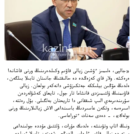
«جالپى، ەلىمىز ءۇشىن زيالى قاۋىم وكىلدەرىنىڭ ورنى قاشاندا
ەرەكشە. ولار قاي كەزەڭدە دە حالىقتىڭ جانىنان تابىلا بىلگەن،
ەلدىڭ مۇڭىن بيلىككە جەتكىزۋشى دانەكەر بولعان. زيالى
قاۋىمنىڭ ۇلتىمىزدى قانشاما تار جول، تايعاق كەشۋلەردەن
سۇرىندىرمەي الىپ شىققانى دا تاريحتان بەلگىلى. بۇل رەتتە،
اسىرەسە، وتكەن عاسىردىڭ باسىنداعى الاش زيالىلارىنىڭ ورنى
بولەك»، - دەدى سەنات ءتوراعاسى.
ونىڭ اتاپ وتۋىنشە، ەلدىك مۇرات، ۇلتتىق مۇددە جولىنداعى