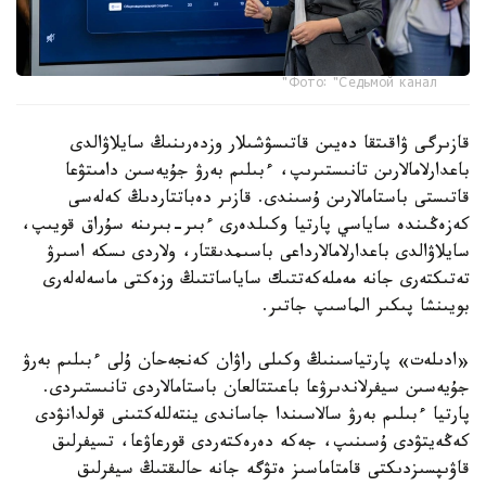
Фото: "Седьмой канал"
قازىرگى ۋاقىتقا دەيىن قاتىسۋشىلار وزدەرىنىڭ سايلاۋالدى
باعدارلامالارىن تانىستىرىپ، ءبىلىم بەرۋ جۇيەسىن دامىتۋعا
قاتىستى باستامالارىن ۇسىندى. قازىر دەباتتاردىڭ كەلەسى
كەزەڭىندە ساياسي پارتيا وكىلدەرى ءبىر-بىرىنە سۇراق قويىپ،
سايلاۋالدى باعدارلامالارداعى باسىمدىقتار، ولاردى ىسكە اسىرۋ
تەتىكتەرى جانە مەملەكەتتىك ساياساتتىڭ وزەكتى ماسەلەلەرى
بويىنشا پىكىر الماسىپ جاتىر.
«ادىلەت» پارتياسىنىڭ وكىلى راۋان كەنجەحان ۇلى ءبىلىم بەرۋ
جۇيەسىن سيفرلاندىرۋعا باعىتتالعان باستامالاردى تانىستىردى.
پارتيا ءبىلىم بەرۋ سالاسىندا جاساندى ينتەللەكتىنى قولدانۋدى
كەڭەيتۋدى ۇسىنىپ، جەكە دەرەكتەردى قورعاۋعا، تسيفرلىق
قاۋىپسىزدىكتى قامتاماسىز ەتۋگە جانە حالىقتىڭ سيفرلىق