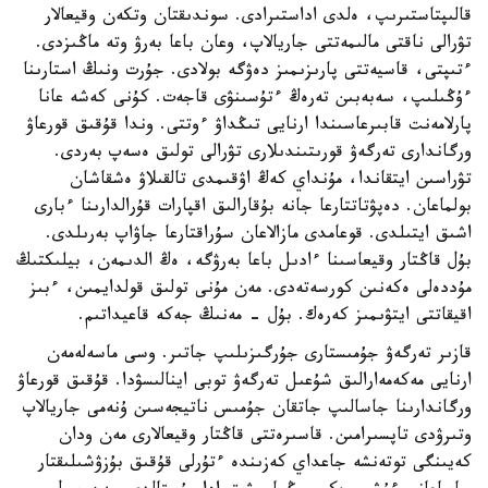
قالىپتاستىرىپ، ەلدى اداستىرادى. سوندىقتان وتكەن وقيعالار
تۋرالى ناقتى مالىمەتتى جاريالاپ، وعان باعا بەرۋ وتە ماڭىزدى.
ءتىپتى، قاسيەتتى پارىزىمىز دەۋگە بولادى. جۇرت ونىڭ استارىنا
ءۇڭىلىپ، سەبەبىن تەرەڭ ءتۇسىنۋى قاجەت. كۇنى كەشە عانا
پارلامەنت قابىرعاسىندا ارنايى تىڭداۋ ءوتتى. وندا قۇقىق قورعاۋ
ورگاندارى تەرگەۋ قورىتىندىلارى تۋرالى تولىق ەسەپ بەردى.
تۋراسىن ايتقاندا، مۇنداي كەڭ اۋقىمدى تالقىلاۋ ەشقاشان
بولماعان. دەپۋتاتتارعا جانە بۇقارالىق اقپارات قۇرالدارىنا ءبارى
اشىق ايتىلدى. قوعامدى مازالاعان سۇراقتارعا جاۋاپ بەرىلدى.
بۇل قاڭتار وقيعاسىنا ءادىل باعا بەرۋگە، ەڭ الدىمەن، بيلىكتىڭ
مۇددەلى ەكەنىن كورسەتەدى. مەن مۇنى تولىق قولدايمىن، ءبىز
اقيقاتتى ايتۋىمىز كەرەك. بۇل - مەنىڭ جەكە قاعيداتىم.
قازىر تەرگەۋ جۇمىستارى جۇرگىزىلىپ جاتىر. وسى ماسەلەمەن
ارنايى مەكەمەارالىق شۇعىل تەرگەۋ توبى اينالىسۋدا. قۇقىق قورعاۋ
ورگاندارىنا جاسالىپ جاتقان جۇمىس ناتيجەسىن ۇنەمى جاريالاپ
وتىرۋدى تاپسىرامىن. قاسىرەتتى قاڭتار وقيعالارى مەن ودان
كەيىنگى توتەنشە جاعداي كەزىندە ءتۇرلى قۇقىق بۇزۋشىلىقتار