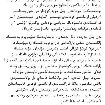
بولۋىنا نەگىزدەلگەن باسقارۋ جۇيەسى قازىر ءوزىنىڭ
تيىمدىلىگىن جوعالتتى. بۇل جۇيە كوزقاراسى مەن ۇستانىمى
ءارقيلى ازاماتتىق قوعامدى ۇيىستىرا المايدى. سوندىقتان ءبىز
قازاقستاندى دامىتۋدىڭ ساياسي مودەلىن وزگەرتۋ ءۇشىن ءار
قادامدى مۇقيات ويلاستىرا وتىرىپ جاساۋىمىز كەرەك.
مەن بۇل جەردە، ەڭ الدىمەن، باسقارۋدىڭ سۋپەرپرەزيدەنتتىك
ۇلگىسىنەن مىقتى پارلامەنتى بار پرەزيدەنتتىك رەسپۋبليكاعا
ءبىرجولا كوشۋ تۋرالى ايتىپ وتىرمىن. مۇنداي جۇيە بيلىك
ينستيتۋتتارىنىڭ تەپە- تەڭدىگى وڭتايلى بولۋىن قامتاماسىز
ەتىپ، ەلىمىزدى ورنىقتى دامىتۋعا سەپتىگىن تيگىزەدى. الدىمىزدا
پارلامەنتتىڭ ءرولىن كۇشەيتۋ مىندەتى تۇر. بۇل «حالىق ۇنىنە
قۇلاق اساتىن مەملەكەت» تۇجىرىمداماسىن تابىستى جۇزەگە
اسىرۋعا جول اشادى. ءبىز بولاشاقتا قانداي ەل بولاتىنىمىزدى
ناقتى بىلەمىز. جاڭا قازاقستاندى ازاماتتىق قوعامى قالىپتاسقان
ءتيىمدى مەملەكەتكە اينالدىرامىز. وسىعان وراي «كۇشتى
پرەزيدەنت - ىقپالدى پارلامەنت - ەسەپ بەرەتىن ۇكىمەت»
قاعيداتىن باسشىلىققا الامىز.