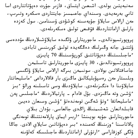
سەنبەيتىن بولدى. اشىعىن ايتساق، قازىر جۇرت دەپۋتاتتاردى اسا
تاني بەرمەيدى. وسىنداي جاعىمسىز جايتتاردى ەسكەرە وتىرىپ،
مەن ارالاس سايلاۋ جۇيەسىنە كوشۋدى ۇسىنامىن. سول كەزدە
بارلىق ازاماتتاردىڭ قۇقىعى تولىق ەسكەرىلەدى.
پروپورتسيونالدى- ماجوريتارلى ۇلگىدە سايلاۋشىلاردىڭ مۇددەسى
ۇلتتىق جانە وڭىرلىك دەڭگەيدە تولىق كورىنىس تابادى.
ءماجىلىستىڭ دەپۋتاتتىق كورپۋسىنىڭ 70 پايىزى
پروپورتسيونالدىق، 30 پايىزى ماجوريتارلىق تاسىلمەن
جاساقتالاتىن بولادى. سونىمەن بىرگە ارالاس سايلاۋ ۇلگىسى
وبلىستار مەن رەسپۋبليكالىق ماڭىزى بار قالالارداعى ءماسليحاتتار
سايلاۋىنا دا ەنگىزىلەدى. سايلاۋدىڭ وسى تاسىلىنە ورالۋ ءبىز
ءۇشىن وتە ماڭىزدى. بۇل قادام - پارتيالاردىڭ ءماجىلىس پەن
ءماسليحاتقا ءوتۋ شەگىن تومەندەتۋ ءۇشىن وسىعان دەيىن
قابىلدانعان شەشىمنىڭ زاڭدى جالعاسى. بۇدان بىلاي
ماجوريتارلىق جۇيە بويىنشا ءاربىر ايماق پارلامەنتتىڭ تومەنگى
پالاتاسىنا ءوزىنىڭ كەمىندە ءبىر دەپۋتاتىن سايلاي الادى. جاڭا
ۇلگى كوزقاراسى ءارتۇرلى ازاماتتاردىڭ ماجىلىسكە كەلۋىنە