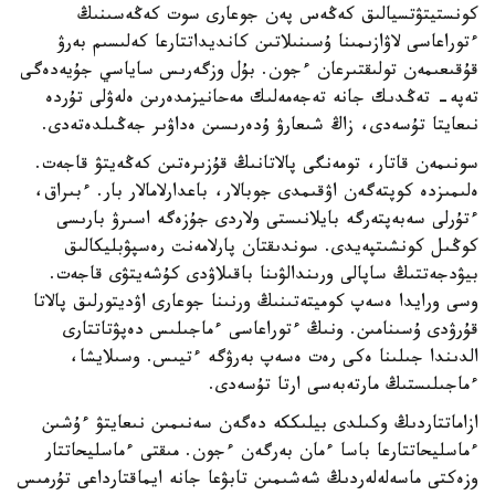
كونستيتۋتسيالىق كەڭەس پەن جوعارى سوت كەڭەسىنىڭ
ءتوراعاسى لاۋازىمىنا ۇسىنىلاتىن كانديداتتارعا كەلىسىم بەرۋ
قۇقىعىمەن تولىقتىرعان ءجون. بۇل وزگەرىس ساياسي جۇيەدەگى
تەپە- تەڭدىك جانە تەجەمەلىك مەحانيزمدەرىن ەلەۋلى تۇردە
نىعايتا تۇسەدى، زاڭ شىعارۋ ۇدەرىسىن ەداۋىر جەڭىلدەتەدى.
سونىمەن قاتار، تومەنگى پالاتانىڭ قۇزىرەتىن كەڭەيتۋ قاجەت.
ەلىمىزدە كوپتەگەن اۋقىمدى جوبالار، باعدارلامالار بار. ءبىراق،
ءتۇرلى سەبەپتەرگە بايلانىستى ولاردى جۇزەگە اسىرۋ بارىسى
كوڭىل كونشىتپەيدى. سوندىقتان پارلامەنت رەسپۋبليكالىق
بيۋدجەتتىڭ ساپالى ورىندالۋىنا باقىلاۋدى كۇشەيتۋى قاجەت.
وسى ورايدا ەسەپ كوميتەتىنىڭ ورنىنا جوعارى اۋديتورلىق پالاتا
قۇرۋدى ۇسىنامىن. ونىڭ ءتوراعاسى ءماجىلىس دەپۋتاتتارى
الدىندا جىلىنا ەكى رەت ەسەپ بەرۋگە ءتيىس. وسىلايشا،
ءماجىلىستىڭ مارتەبەسى ارتا تۇسەدى.
ازاماتتاردىڭ وكىلدى بيلىككە دەگەن سەنىمىن نىعايتۋ ءۇشىن
ءماسليحاتتارعا باسا ءمان بەرگەن ءجون. مىقتى ءماسليحاتتار
وزەكتى ماسەلەلەردىڭ شەشىمىن تابۋعا جانە ايماقتارداعى تۇرمىس