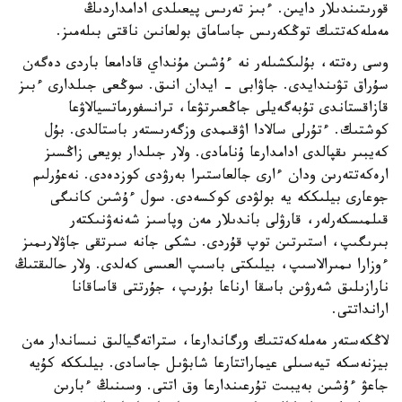
قورىتىندىلار دايىن. ءبىز تەرىس پيعىلدى ادامداردىڭ
مەملەكەتتىك توڭكەرىس جاساماق بولعانىن ناقتى بىلەمىز.
وسى رەتتە، بۇلىكشىلەر نە ءۇشىن مۇنداي قادامعا باردى دەگەن
سۇراق تۋىندايدى. جاۋابى - ايدان انىق. سوڭعى جىلدارى ءبىز
قازاقستاندى تۇبەگەيلى جاڭعىرتۋعا، ترانسفورماتسيالاۋعا
كوشتىك. ءتۇرلى سالادا اۋقىمدى وزگەرىستەر باستالدى. بۇل
كەيبىر ىقپالدى ادامدارعا ۇنامادى. ولار جىلدار بويعى زاڭسىز
ارەكەتتەرىن ودان ءارى جالعاستىرا بەرۋدى كوزدەدى. نەعۇرلىم
جوعارى بيلىككە يە بولۋدى كوكسەدى. سول ءۇشىن كانىگى
قىلمىسكەرلەر، قارۋلى باندىلار مەن وپاسىز شەنەۋنىكتەر
بىرىگىپ، استىرتىن توپ قۇردى. ىشكى جانە سىرتقى جاۋلارىمىز
ءوزارا ىمىرالاسىپ، بيلىكتى باسىپ العىسى كەلدى. ولار حالىقتىڭ
نارازىلىق شەرۋىن باسقا ارناعا بۇرىپ، جۇرتتى قاساقانا
ارانداتتى.
لاڭكەستەر مەملەكەتتىك ورگاندارعا، ستراتەگيالىق نىساندار مەن
بيزنەسكە تيەسىلى عيماراتتارعا شابۋىل جاسادى. بيلىككە كۇيە
جاعۋ ءۇشىن بەيبىت تۇرعىندارعا وق اتتى. وسىنىڭ ءبارىن