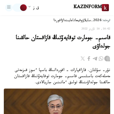
KAZINFORM
ق ز
ترەند:
2026-سايلاۋ
وقيعا
تاعايىنداۋ
اقوردا
16:42, 16 ناۋرىز 2022
قاسىم- جومارت توقايەۆتىڭ قازاقستان حالقىنا
جولداۋى
نۇر- سۇلتان. قازاقپارات - اقوردانىڭ باسپا ءسوز قىزمەتى
مەملەكەت باسشىسى قاسىم- جومارت توقايەۆتىڭ قازاقستان
حالقىنا جولداۋىنىڭ تولىق ءماتىنىن جاريالادى.