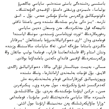
باسشىسى رەتىندەگى باستى مىندەتىم. ساياسي جاڭعىرۋ
بولماسا، ەلىمىزدى ورنىقتى دامىتۋ، اۋقىمدى الەۋمەتتىك-
ەكونوميكالىق وزگەرىس جاساۋ مۇمكىن ەمەس. بۇل - انىق
نارسە. ءبىز ەكى جارىم جىلدىڭ ىشىندە وسى باعىتتا ناقتى
ناتيجەگە قول جەتكىزدىك. مەن وسىعان دەيىن ساياسي
رەفورمالاردىڭ ءتورت توپتاماسىن ۇسىندىم. سونىڭ اياسىندا
قوعامدى ودان ءارى دەموكراتيالاندىرۋعا باعىتتالعان ءبىرقاتار
ماڭىزدى باستاما جۇزەگە استى. تەك ساياسات سالاسىنىڭ وزىندە
وننان استام زاڭ قابىلدانعانىنا قاراپ، قوعامدا بولىپ جاتقان وڭ
وزگەرىستەردىڭ اۋقىمى قانداي ەكەنىن باعامداۋعا بولادى.
مىسالى، بەيبىت جينالىستار تۋرالى جاڭا، دەموكراتيالىق زاڭدى
الايىق. بۇل قۇجات بەلسەندى ازاماتتارعا، ونىڭ ىشىندە
وپپوزيتسيالىق كوزقاراستاعى قوعام بەلسەندىلەرىنە ەش
كەدەرگىسىز شەرۋ وتكىزۋىنە، سول جەردە وي- پىكىرلەرىن
ەمىن- ەركىن ايتۋىنا مۇمكىندىك بەردى. بۇل جاڭاشىلدىق
ەلىمىزدە جاڭا ساياسي مادەنيەتتىڭ تامىر جايۋىنا، قوعامداعى
ءوزارا جاۋاپكەرشىلىك پەن سەنىمنىڭ ارتۋىنا جول اشتى.