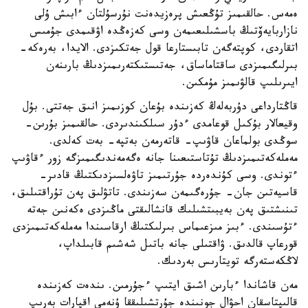
ەمەس. حالقىمىز تۇڭعىش پرەزيدەنت نۇرسۇلتان ءابىش ۇلى
نازاربايەۆتىڭ باسشىلىعىمەن وسى كەزەڭدە اۋقىمدى جۇمىس
اتقاردى، كوپتەگەن تابىستارعا قول جەتكىزدى. الايدا، بەرەكە-
بىرلىگىمىزدى ساقتاماساق، جەتىستىكتەرىمىزدىڭ بارىنەن
ايىرىلىپ قالۋىمىز مۇمكىن.
قاڭتارداعى دۇربەلەڭ كەزىندە بۇعان كوزىمىز انىق جەتتى. بۇل
وقيعالار بۇكىل قوعامدى ءدۇر سىلكىندىردى. حالقىمىز بۇرىن-
سوڭدى بولماعان قاۋىپ- قاتەرمەن بەتپە- بەت كەلدى.
مەملەكەتىمىزدىڭ تۇتاستىعىنا جانە ەگەمەندىگىمىزگە زور ءقاۋىپ
ءتوندى. وسى كۇندەردە جۇرتىمىز تاۋەلسىزدىكتىڭ قادىر-
قاسيەتىن جان- جۇرەگىمەن سەزىندى. تاتۋلىق پەن تۇراقتىلىق،
تىنىشتىق پەن بەيبىتشىلىك قانشالىقتى ماڭىزدى ەكەنىن جەتە
ءتۇسىندى. ءبىز مىزعىماس بىرلىكتىڭ ارقاسىندا مەملەكەتىمىزدى
قورعاپ قالدىق. ۋاقتىلى جانە باتىل شەشىم قابىلداپ،
لاڭكەستەرگە تويتارىس بەردىك.
مەن قاشاندا ءبارىن اشىق ايتىپ ءجۇرمىن. ىندەت كەزىندە
قالىپتاسقان احۋال جونىندە جۇرتشىلىققا ۇنەمى اقپارات بەرىپ