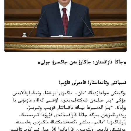
«جاڭا قازاقستان: جاڭارۋ مەن جاڭعىرۋ جولى»
قىمباتتى وتانداستار! قادىرلى قاۋىم!
بۇگىنگى جولداۋدىڭ ءمان- ماڭىزى ايرىقشا. ونىڭ ارقالايتىن
جۇگى ءبىر جىلمەن شەكتەلمەيدى، اۋقىمى كەڭ، مازمۇنى دا
بولەك. ءبىز الدىمىزعا بيىك ماقساتتار قويىپ وتىرمىز.
وزدەرىڭىزبەن بىرگە جاڭا قازاقستاندى قۇرۋعا كىرىستىك.
بارشاڭىزعا ءمالىم، بىلتىر ەگەمەندىكتىڭ ماڭىزدى بەلەسىنە
جەتتىك. تاريحي ولشەممەن قاراعاندا 30 جىل تىم كوپ ۋاقىت