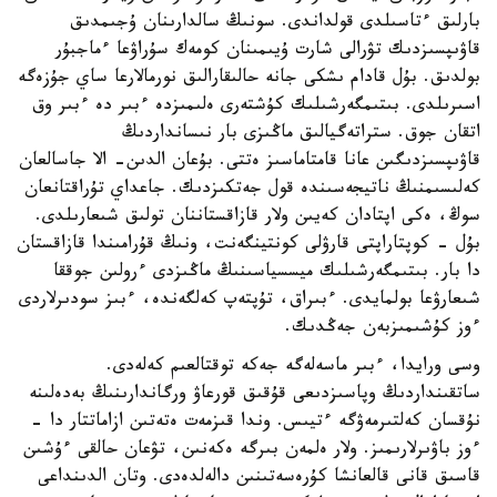
بارلىق ءتاسىلدى قولداندى. سونىڭ سالدارىنان ۇجىمدىق
قاۋىپسىزدىك تۋرالى شارت ۇيىمىنان كومەك سۇراۋعا ءماجبۇر
بولدىق. بۇل قادام ىشكى جانە حالىقارالىق نورمالارعا ساي جۇزەگە
اسىرىلدى. بىتىمگەرشىلىك كۇشتەرى ەلىمىزدە ءبىر دە ءبىر وق
اتقان جوق. ستراتەگيالىق ماڭىزى بار نىسانداردىڭ
قاۋىپسىزدىگىن عانا قامتاماسىز ەتتى. بۇعان الدىن- الا جاسالعان
كەلىسىمنىڭ ناتيجەسىندە قول جەتكىزدىك. جاعداي تۇراقتانعان
سوڭ، ەكى اپتادان كەيىن ولار قازاقستاننان تولىق شىعارىلدى.
بۇل - كوپتاراپتى قارۋلى كونتينگەنت، ونىڭ قۇرامىندا قازاقستان
دا بار. بىتىمگەرشىلىك ميسسياسىنىڭ ماڭىزدى ءرولىن جوققا
شىعارۋعا بولمايدى. ءبىراق، تۇپتەپ كەلگەندە، ءبىز سودىرلاردى
ءوز كۇشىمىزبەن جەڭدىك.
وسى ورايدا، ءبىر ماسەلەگە جەكە توقتالعىم كەلەدى.
ساتقىنداردىڭ وپاسىزدىعى قۇقىق قورعاۋ ورگاندارىنىڭ بەدەلىنە
نۇقسان كەلتىرمەۋگە ءتيىس. وندا قىزمەت ەتەتىن ازاماتتار دا -
ءوز باۋىرلارىمىز. ولار ەلمەن بىرگە ەكەنىن، تۋعان حالقى ءۇشىن
قاسىق قانى قالعانشا كۇرەسەتىنىن دالەلدەدى. وتان الدىنداعى