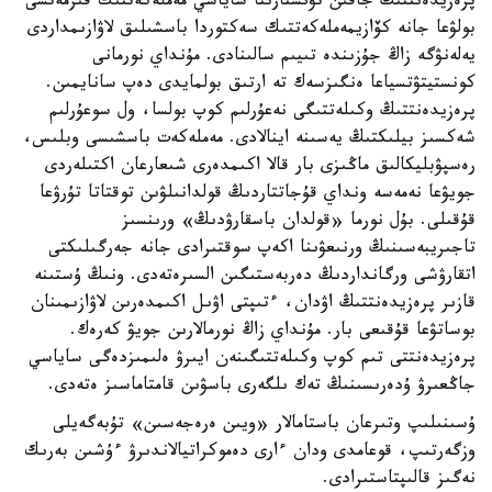
پرەزيدەنتتىڭ جاقىن تۋىستارىنا ساياسي مەملەكەتتىك قىزمەتشى
بولۋعا جانە كۆازيمەملەكەتتىك سەكتوردا باسشىلىق لاۋازىمداردى
يەلەنۋگە زاڭ جۇزىندە تىيىم سالىنادى. مۇنداي نورمانى
كونستيتۋتسياعا ەنگىزسەك تە ارتىق بولمايدى دەپ سانايمىن.
پرەزيدەنتتىڭ وكىلەتتىگى نەعۇرلىم كوپ بولسا، ول سوعۇرلىم
شەكسىز بيلىكتىڭ يەسىنە اينالادى. مەملەكەت باسشىسى وبلىس،
رەسپۋبليكالىق ماڭىزى بار قالا اكىمدەرى شىعارعان اكتىلەردى
جويۋعا نەمەسە ونداي قۇجاتتاردىڭ قولدانىلۋىن توقتاتا تۇرۋعا
قۇقىلى. بۇل نورما «قولدان باسقارۋدىڭ» ورىنسىز
تاجىريبەسىنىڭ ورنىعۋىنا اكەپ سوقتىرادى جانە جەرگىلىكتى
اتقارۋشى ورگانداردىڭ دەربەستىگىن السىرەتەدى. ونىڭ ۇستىنە
قازىر پرەزيدەنتتىڭ اۋدان، ءتىپتى اۋىل اكىمدەرىن لاۋازىمىنان
بوساتۋعا قۇقىعى بار. مۇنداي زاڭ نورمالارىن جويۋ كەرەك.
پرەزيدەنتتى تىم كوپ وكىلەتتىگىنەن ايىرۋ ەلىمىزدەگى ساياسي
جاڭعىرۋ ۇدەرىسىنىڭ تەك ىلگەرى باسۋىن قامتاماسىز ەتەدى.
ۇسىنىلىپ وتىرعان باستامالار «ويىن ەرەجەسىن» تۇبەگەيلى
وزگەرتىپ، قوعامدى ودان ءارى دەموكراتيالاندىرۋ ءۇشىن بەرىك
نەگىز قالىپتاستىرادى.