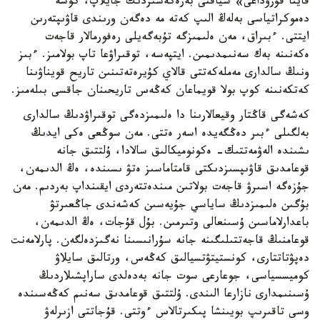
قايتا قۇرۋداعى» سياقتى بەرەكەسىزدىك جايلاپ، كوشە
دەموكراتياسى بەلەڭ الىپ كەتە مە دەگەن ورىندى قاۋىپتەرىن
ايتتى. ءبىراق، مەن ەلىمىزگە تۇبەگەيلى رەفورمالار قاجەت
ەكەنىنە بەك سەنىمدىمىن. ايتپەسە، توقىراۋعا تاپ بولامىز. ءبىز
ونىڭ سالدارى مەملەكەتتى قالاي كۇيرەتەتىنىن تاريح قويناۋىنا
كەتكەنىنە كوپ بولا قويماعان كەڭەس تاريحىنان جاقسى بىلەمىز.
كەشەگى قاڭتار وقيعالارىنا دا ەلىمىزدەگى توقىراۋدىڭ سالدارى
بەلگىلى ءبىر دەڭگەيدە اسەر ەتتى. مەن سوڭعى ەكى ايدىڭ
ىشىندە الەۋمەتتىك- ەكونوميكالىق سالادا، ۇلتتىق جانە
قوعامدىق قاۋىپسىزدىكتى قامتاماسىز ەتۋ ىسىندە، ەڭ الدىمەن،
جۇزەگە اسىرۋ قاجەت بولاتىن مىندەتتەردى ايقىنداپ بەردىم. مەن
بۇگىن ەلىمىزدىڭ ساياسي جۇيەسىن كەشەندى جاڭعىرتۋ
باعدارلاماسىن ۇسىنعالى وتىرمىن. بۇل قۇجات، ەڭ الدىمەن،
قوعامنىڭ قاجەتتىلىگىنە جانە سۇرانىسىنا نەگىزدەلگەن. پارلامەنت
دەپۋتاتتارى، كونستيتۋتسيالىق كەڭەس، ورتالىق سايلاۋ
كوميسسياسى، جوعارعى سوت جانە بەدەلدى ساراپشىلاردىڭ
ۇسىنىمدارى نازارعا الىندى. ۇلتتىق قوعامدىق سەنىم كەڭەسىندە
وسى تاقىرىپ بويىنشا پىكىرتالاس ءوتتى. قۇجاتتى ازىرلەۋ