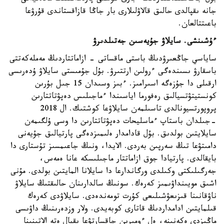
جانە ىقپالدى حالىق قالاۋلىلارى بار جاڭا قازاقستاندى قۇرۋعا
باعىتتالعان.
ءۇشىنشى. سايلاۋ جۇيەسىن جەتىلدىرۋ
ساياسي جاڭعىرۋدىڭ باستى ماقساتى - ازاماتتاردىڭ مەملەكەتتى
باسقارۋ ىسىندەگى ءرولىن ارتتىرۋ. بۇل جۇمىستى سايلاۋ ۇدەرىسى
ارقىلى دا جۇزەگە اسىرامىز. ءبىز وسىدان 15 جىل بۇرىن
كونستيتۋتسيالىق رەفورما اياسىندا ءماجىلىس دەپۋتاتتارىن
پروپورتسيونالدى تاسىلمەن سايلاۋعا كوشتىك. ال 2018
-جىلدان باستاپ ءماسليحات دەپۋتاتتارىن دا وسى ۇلگىمەن
سايلايتىن بولدىق. بۇل قادامدار ەلىمىزدەگى پارتيالىق جۇيەنى
دامىتۋعا تىڭ سەرپىن بەردى. الايدا، ونىڭ جاعىمسىز تۇستارى دا
بايقالدى. پارتيادا جوق ازاماتتار ماجىلىسكە عانا ەمەس،
جەرگىلىكتى وكىلدى ورگاندارعا دا سايلانا المايتىن بولدى. مۇنى
اشىق مويىنداۋىمىز كەرەك. سونىڭ سالدارىنان حالىقتىڭ سايلاۋ
ناۋقانىنا قىزىعۋشىلىعى كۇرت تومەندەدى. سايلاۋدى كەرەك
قىلمايتىن ادامداردىڭ قاتارى كوبەيدى. ولار وزدەرىنىڭ داۋىسى
ماڭىزدى ەكەنىنە، ەل ءومىرىن جاقسارتۋعا ىقپال ەتە الاتىنىنا