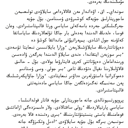
مۇمكىندىك بەرەدى.
سونداي- اق، اۋداندار مەن قالالارداعى سايلاۋدى تولىعىمەن
ماجوريتارلىق جۇيەگە كوشىرۋدى ۇسىنامىن. بۇل جۇيە
جەرگىلىكتى جەردە باسەكەلى ساياسي ورتا قالىپتاستىرادى. وعان
قوسا، ەلدىڭ الدىندا بەدەلى بار جاڭا تۇلعالاردىڭ ساياساتقا
كەلۋىنە جول اشادى. يمپەراتيۆتى مانداتقا كوشۋ دە
دەپۋتاتتاردىڭ سايلاۋشىلارمەن ءوزارا بايلانىسىن نىعايتا تۇسەدى.
ءبىر سوزبەن ايتقاندا، ەندى سايلاۋ الدىندا بەرگەن ۋادەسىن
ورىنداماعان دەپۋتاتتى كەرى قايتارۋعا بولادى. بۇل - حالىق
قالاۋلىلارىنا ىقپال ەتۋدىڭ تاعى ءبىر جولى. وسى ۇستانىم
دەموكراتيا داستۇرلەرىن ەداۋىر نىعايتادى. ءوزارا جاۋاپكەرشىلىك
پەن سەنىمگە نەگىزدەلگەن جاڭا ساياسي مادەنيەتتى
قالىپتاستىرادى.
پروپورتسيونالدى جانە ماجوريتارلى جۇيە قاتار قولدانىلسا،
ساياسي پارتيالاردىڭ ءرولى ساقتالادى. ولار ەلىمىزدەگى ازاماتتىق
قوعامنىڭ باستى ينستيتۋتتارىنىڭ ءبىرى رەتىندە قالا بەرەدى.
سونىمەن بىرگە بۇل جۇيە سايلاۋدى ءادىل وتكىزۋگە جانە