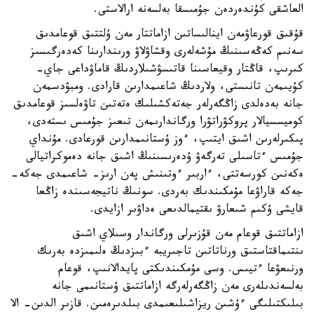
العاشقى كۇندەردەن جۇمىسقا بەلسەنە ارالاستى.
قۇقىق قورعاۋمەن اينالىساتىن ازاماتتار مەن ۇلتتىق قوعامدىق
سەنىم كەڭەسىنىڭ مۇشەلەرى وقشاۋلاۋ ورىندارىنا كەدەرگىسىز
كىرىپ، قاڭتار وقيعاسىنا قاتىسۋشىلاردىڭ قاماۋداعى جاي-
كۇيىمەن تانىستى، ولاردىڭ شاعىمدارىن قارادى. ومبۋدسمەن
جانە بەدەلدى زاڭگەرلەر جەتەكشىلىك ەتەتىن تاۋەلسىز قوعامدىق
كوميسسيالار پروكۋراتۋرا ورگاندارىمەن تىعىز جۇمىس ىستەدى،
پىكىرلەرىن اشىق ايتىپ، ءوز ۇستانىمدارىن قورعادى. مۇنداي
جۇمىس ءتاسىلى تەرگەۋ ۇدەرىسىنىڭ اشىق جانە دەموكراتيالى
ەكەنىن كورسەتتى، ءاربىر ءوتىنىش پەن ارىز- شاعىمدى جەكە-
جەكە قاراۋعا مۇمكىندىك بەردى. سونىڭ ناتيجەسىندە زاڭعا
قايشى ۇكىم شىعارۋ ىقتيمالدىعى ەداۋىر ازايدى.
ازاماتتىق قوعام مەن قۇزىرلى ورگاندار وسىلاي اشىق
ىنتىماقتاستىق ورناتاتىن تاجىريبە ءبىزدىڭ ەلىمىزدە بەرىك
ورنىعۋعا ءتيىس. وسى مۇمكىندىكتى پايدالانىپ، قوعام
بەلسەندىلەرى مەن زاڭگەرلەرگە ازاماتتىق ۇستانىمى جانە
بىلىكتىلىگى ءۇشىن ريزاشىلىعىمدى بىلدىرەمىن. قازىر الدىن- الا