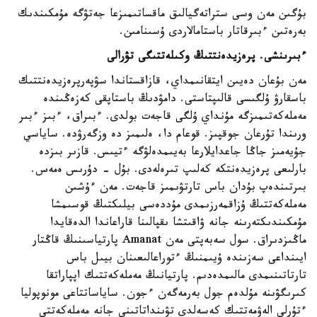
بۇگىن مەن وسى ستراتەگيالىق ماقساتىمىزعا جەتۋگە مۇمكىندىك
بەرەتىن ءبىرقاتار باستامالاردى ۇسىنامىن.
ءبىرىنشى. پرەزيدەنتتىڭ وكىلەتتىگى تۋرالى
مەن بۇعان دەيىن ايتقانىمداي، قازاقستاندا سۋپەرپرەزيدەنتتىك
باسقارۋ ۇلگىسى قالىپتاستى. دامۋدىڭ باستاپقى كەزەڭىندە
مەملەكەتىمىزگە مۇنداي ۇلگى قاجەت بولدى. ءبىراق، ءبىز ءبىر
ورىندا تۇرعان جوقپىز. قوعام دا، ەلىمىز دە وزگەرۋدە. ساياسي
جۇيەمىز جاڭا جاعدايلارعا بەيىمدەلۋگە ءتيىس. قازىر بىزدە
بارلىعى پرەزيدەنتكە كەلىپ تىرەلەدى. بۇل - دۇرىس ەمەس.
بىرتىندەپ بۇدان باس تارتۋىمىز قاجەت. مەن ءۇشىن
مەملەكەتتىڭ ۇزاقمەرزىمدى مۇددەسى بيلىكتىڭ قوسىمشا
مۇمكىندىكتەرىنە جانە ۋاقىتشا ىقپالىنا قاراعاندا الدەقايدا
ماڭىزدىراق. سول سەبەپتى مەن Amanat پارتياسىنىڭ قاڭتار
ايىنداعى سەزىندە ۇيىمنىڭ ءتوراعالىعىنان بيىل باس
تارتاتىنىمدى مالىمدەدىم. پارتيانىڭ مەملەكەتتىك اپپاراتقا
كىرىگۋىنە مۇلدەم جول بەرمەگەن ءجون. ساياساتتاعى مونوپوليا
ءتۇرلى الەۋمەتتىك كەسەلدى تۋىنداتاتىنى جانە مەملەكەتتى