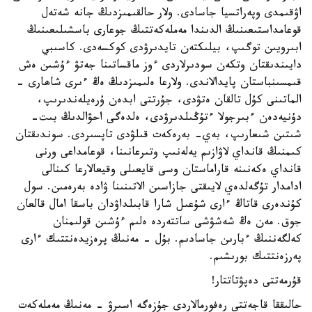
اۋقىمدى وپەراتسيا جاسادى. ولار حالقىمىزدىڭ جانە شەتەل
قوعامداستىعىنىڭ الدىندا مەملەكەتتىڭ جوعارى باسشىلىعىنىڭ
ابىرويىن توگىپ، بيلىكتەن تايدىرۋدى كوكسەدى. كاسىبي
دايىندىقتان وتكەن سودىرلاردى ءوز ماقساتىنا جەتۋ ءۇشىن ەش
قىمسىنباستان پايدالاندى. ولارعا ەلىمىزدىڭ ەڭ ءىرى شاھارى -
الماتىنى كۇل تالقان ەتۋدى، جۇرتتى ابدەن ۇرەيلەندىرىپ،
دۇنيەدەن ءبىرجولا ءتۇڭىلدىرۋدى، ەلدەگى احۋالدىڭ بىت-
شىتىن شىعارىپ، بەي- بەرەكەت قىلۋدى تاپسىردى. سوندىقتان
كىمنىڭ قانداي لاۋازىم يەلەنىپ وتىرعانىنا، قوعامداعى ورنى
قانداي ەكەنىنە قاراماستان وسى قايعىلى وقيعالارعا كىنالى
ادامدار تۇگەلدەي لايىقتى جازاسىن الاتىنىنا ۋادە بەرەمىن. سول
كۇندەرى قاتاڭ ءارى شۇعىل شارا قابىلداۋدان باسقا امال قالعان
جوق. مەن ەڭ شەشۋشى ساتتەردە ەلىم ءۇشىن قولىمنان
كەلگەننىڭ ءبارىن جاسادىم. بۇل - مەنىڭ پرەزيدەنتتىك ءارى
پەرزەنتتىك بورىشىم.
قۇرمەتتى دەپۋتاتتار!
حالىققا قاجەتتى رەفورمالاردى جۇزەگە اسىرۋ - مەنىڭ مەملەكەت