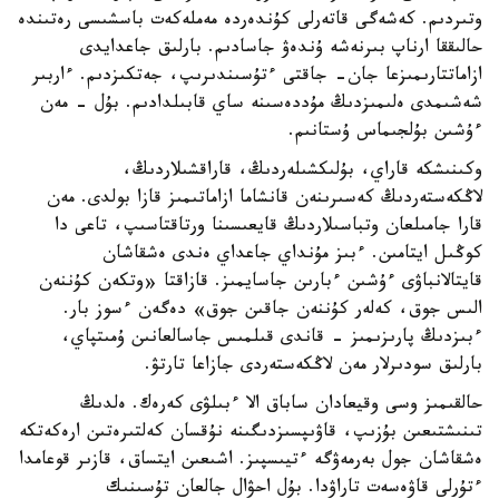
وتىردىم. كەشەگى قاتەرلى كۇندەردە مەملەكەت باسشىسى رەتىندە
حالىققا ارناپ بىرنەشە ۇندەۋ جاسادىم. بارلىق جاعدايدى
ازاماتتارىمىزعا جان- جاقتى ءتۇسىندىرىپ، جەتكىزدىم. ءاربىر
شەشىمدى ەلىمىزدىڭ مۇددەسىنە ساي قابىلدادىم. بۇل - مەن
ءۇشىن بۇلجىماس ۇستانىم.
وكىنىشكە قاراي، بۇلىكشىلەردىڭ، قاراقشىلاردىڭ،
لاڭكەستەردىڭ كەسىرىنەن قانشاما ازاماتىمىز قازا بولدى. مەن
قارا جامىلعان وتباسىلاردىڭ قايعىسىنا ورتاقتاسىپ، تاعى دا
كوڭىل ايتامىن. ءبىز مۇنداي جاعداي ەندى ەشقاشان
قايتالانباۋى ءۇشىن ءبارىن جاسايمىز. قازاقتا «وتكەن كۇننەن
الىس جوق، كەلەر كۇننەن جاقىن جوق» دەگەن ءسوز بار.
ءبىزدىڭ پارىزىمىز - قاندى قىلمىس جاسالعانىن ۇمىتپاي،
بارلىق سودىرلار مەن لاڭكەستەردى جازاعا تارتۋ.
حالقىمىز وسى وقيعادان ساباق الا ءبىلۋى كەرەك. ەلدىڭ
تىنىشتىعىن بۇزىپ، قاۋىپسىزدىگىنە نۇقسان كەلتىرەتىن ارەكەتكە
ەشقاشان جول بەرمەۋگە ءتيىسپىز. اشىعىن ايتساق، قازىر قوعامدا
ءتۇرلى قاۋەسەت تاراۋدا. بۇل احۋال جالعان تۇسىنىك