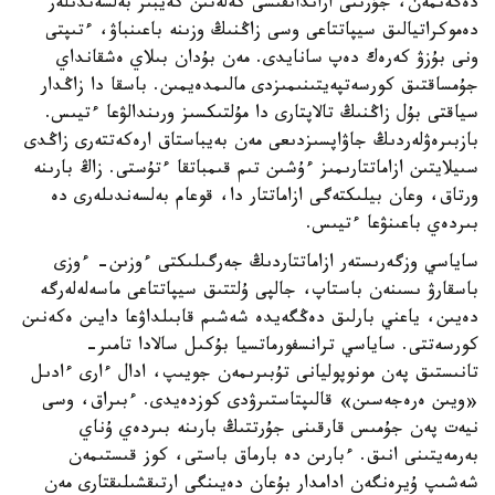
دەگەنمەن، جۇرتتى ارانداتقىسى كەلەتىن كەيبىر بەلسەندىلەر
دەموكراتيالىق سيپاتتاعى وسى زاڭنىڭ وزىنە باعىنباۋ، ءتىپتى
ونى بۇزۋ كەرەك دەپ سانايدى. مەن بۇدان بىلاي ەشقانداي
جۇمساقتىق كورسەتپەيتىنىمىزدى مالىمدەيمىن. باسقا دا زاڭدار
سياقتى بۇل زاڭنىڭ تالاپتارى دا مۇلتىكسىز ورىندالۋعا ءتيىس.
بازبىرەۋلەردىڭ جاۋاپسىزدىعى مەن بەيباستاق ارەكەتتەرى زاڭدى
سىيلايتىن ازاماتتارىمىز ءۇشىن تىم قىمباتقا ءتۇستى. زاڭ بارىنە
ورتاق، وعان بيلىكتەگى ازاماتتار دا، قوعام بەلسەندىلەرى دە
بىردەي باعىنۋعا ءتيىس.
ساياسي وزگەرىستەر ازاماتتاردىڭ جەرگىلىكتى ءوزىن- ءوزى
باسقارۋ ىسىنەن باستاپ، جالپى ۇلتتىق سيپاتتاعى ماسەلەلەرگە
دەيىن، ياعني بارلىق دەڭگەيدە شەشىم قابىلداۋعا دايىن ەكەنىن
كورسەتتى. ساياسي ترانسفورماتسيا بۇكىل سالادا تامىر-
تانىستىق پەن مونوپوليانى تۇبىرىمەن جويىپ، ادال ءارى ءادىل
«ويىن ەرەجەسىن» قالىپتاستىرۋدى كوزدەيدى. ءبىراق، وسى
نيەت پەن جۇمىس قارقىنى جۇرتتىڭ بارىنە بىردەي ۇناي
بەرمەيتىنى انىق. ءبارىن دە بارماق باستى، كوز قىستىمەن
شەشىپ ۇيرەنگەن ادامدار بۇعان دەيىنگى ارتىقشىلىقتارى مەن