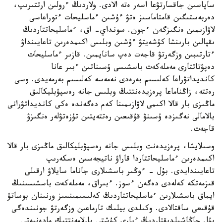
ساپاسىن جاقسارتۋعا اسەر ەتە الادى. ولاردىڭ ءرولىن ارتتىرىپ،
دەربەستىگىن قامتاماسىز ەتۋ ءۇشىن ءماسليحات ءتوراعاسى
لاۋازىمىن ەنگىزگەن ءجون. سونداي- اق، ءماسليحاتتاردىڭ
ىقپالىن بارىنشا كۇشەيتۋ ءۇشىن وبلىس اكىمدەرىن تاعايىنداۋ
ءتارتىبىن وزگەرتۋ قاجەت دەپ سانايمىن. قازىر ءماسليحات
دەپۋتاتتارى مەملەكەت باسشىسى ۇسىناتىن ءبىر عانا
كانديداتۋراعا كەلىسىم بەرەدى نەمەسە كەلىسىم بەرمەيدى. وسى
رەتتە، زاڭناماعا پرەزيدەنتتىڭ وبلىس جانە رەسپۋبليكالىق
ماڭىزى بار قالا اكىمى لاۋازىمىنا كەم دەگەندە ەكى كانديداتۋرانى
بالامالى نەگىزدە ۇسىنۋ قۇقىعىن رەتتەيتىن تۇزەتۋلەر ەنگىزۋ
قاجەت.
وسىلايشا، پرەزيدەنت وبلىس جانە رەسپۋبليكالىق ماڭىزى بار قالا
اكىمدەرىن ءماسليحاتتاردا قاراۋ ناتيجەسىن ەسكەرىپ
تاعايىندايدى. بۇل - ءوڭىر باسشىلارى جاناما سايلاۋ ارقىلى
قىزمەتكە كەلەدى دەگەن ءسوز. ءبىراق، مەملەكەت باسشىسىنىڭ
ايماق باسشىلارىن ءماسليحاتتاردىڭ كەلىسىمىنسىز ورنىنان بوساتۋ
قۇقىعى ساقتالادى. وكىلدى بيلىك تارماعىن وزگەرتۋ جونىندەگى
بۇل جاڭاشىلدىقتاردىڭ ءبارى كۇشتى پارلامەنتتىك مادەنيەتى