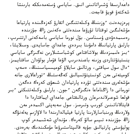
داعدارىسقا ۇشىراتاتىنى انىق. ساياسي ۇستەمدىككە بارىنشا
شەكتەۋ قويۋ قاجەت.
پرەزيدەنت ءوزىنىڭ وكىلەتتىگىن اتقارۋ كەزەڭىندە پارتياعا
مۇشەلىگىن توقتاتا تۇرۋعا مىندەتتى ەكەنىن زاڭ جۇزىندە
رەسىمدەۋدى ۇسىنامىن. بۇل نورما ساياسي باسەكەنى ارتتىرىپ،
بارلىق پارتيانىڭ دامۋىنا بىردەي جاعداي جاسايدى. وسىلايشا،
ءبىز ەلىمىزدىڭ بولاشاقتاعى كوشباسشىلارىن نەگىزگى ساياسي
ينستيتۋتتاردى وزىنە باعىندىرىپ الۋعا قۇمار بولۋدان ساقتايمىز.
ءدال سول سياقتى، ورتالىق سايلاۋ كوميسسياسىنىڭ، ەسەپ
كوميتەتى مەن كونستيتۋتسيالىق كەڭەستىڭ ءتوراعالارى جانە
مۇشەلەرى مىندەتتى تۇردە پارتيادان شىعۋى كەرەك دەگەن
نورمانى دا زاڭناماعا ەنگىزگەن ءجون. بارلىق وكىلەتتىكتى ءبىر
قولعا شوعىرلاندىرعان ورتالىقتاعى جاعداي ايماقتاردا دا
قايتالاناتىنىن كورىپ وتىرمىز. سول سەبەپتى اكىمدەر مەن
ولاردىڭ ورىنباسارلارىنا پارتيا فيليالدارىندا دا لاۋازىم يەلەنۋگە
زاڭ جۇزىندە تىيىم سالۋ كەرەك. مۇنداي شەشىمدەر كوپ
پوليۋستى پارتيالىق جۇيە قالىپتاستىرۋعا مۇمكىندىك بەرەدى.