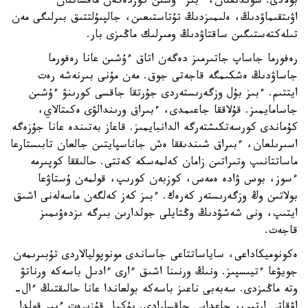
بولادى. سوندىقتان، ءبىز ءۇشىن كوزدەگەن ماقساتتان
اۋىتقىماۋدىڭ، ەلىمىزدىڭ تۇتاستىعىن، جالپىۇلتتىق بىرلىگى مەن
تىلەكتەستىگىن ساقتاۋدىڭ ومىرلىك ماڭىزى بار.
رەفورما جاساپ جاتىرمىز دەگەن اتاق ءۇشىن عانا رەفورما
جاساۋدىڭ ەشكىمگە قاجەتى جوق. مەن مۇنى بىرنەشە رەت
ايتتىم. ءبىز بۇل وزگەرىستەردى جۇرتقا جاقسى كورىنۋ ءۇشىن
جاسامايمىز. قۇلاققا جاعىمدى، ءبىراق ورىندالۋى ەكىتالاي،
كۇماندى كورسەتكىشتەرگە الدانبايمىز. قاعاز بەتىندە عانا جۇزەگە
اسىرىلعان، ءبىراق شىندىققا ەش جاناسپايتىن جالعان تابىستارعا
ماساتتانىپ وتىراتىن زامان كەلمەسكە كەتتى. حالىققا كوپىرمە
ءسوز، بوس ۋادە ەمەس، كوزبەن كورىپ، قولمەن ۇستاۋعا
بولاتىن وڭ وزگەرىستەر كەرەك. ءبىز كەز كەلگەن ماسەلەنى اشىق
ايتىپ، ونى شەشۋدىڭ وڭتايلى جولدارىن بىرگە ىزدەۋىمىز
قاجەت.
ەكونوميكاداعى، ساياساتتاعى جاساندى مونوپوليالاردى تۇبىرىمەن
جويۋعا ءتيىسپىز. ونىڭ ورنىنا اشىق ءارى ءادىل باسەكە ورناتۋ
وتە ماڭىزدى. سەبەبى ناعىز باسەكە بولعاندا عانا حالىقتىڭ ءال-
اۋقاتى ارتىپ، جاعدايى جاقسارادى. بۇكىل قۇزىرەت ءبىر قولدا