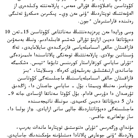
كۆوتاسىن باقىلاۋدىڭ قۇرالى ەمەس، پارلامەنتتە وكىلدەرى از
الەۋمەتتىك توپتاردىڭ ءۇنى مەن وي- پىكىرىن ەسكەرۋ تەتىگى
رەتىندە قاراستىرعان ءجون.
وسى ورايدا مەن پرەزيدەنتتىڭ سەناتتاعى كۆوتاسىن 15-تەن 10
دەپۋتاتقا دەيىن ازايتۋ تۋرالى شەشىم قابىلدادىم. ونىڭ بەسەۋىن
قازاقستان حالقى اسسامبلەياسى قازىرگىدەي سايلامايدى، تەك
ۇسىناتىن بولادى. پارلامەنتتىڭ تومەنگى پالاتاسىندا ەلىمىزدەگى
ءتۇرلى ساياسي كوزقاراستار كورىنىس تابۋعا ءتيىس. ەشكىمگە
جاساندى ارتىقشىلىق بەرىلمەۋى كەرەك. وسىلايشا، ءبىز
قازاقستان حالقى اسسامبلەياسىنىڭ ماجىلىستەگى كۆوتاسىن
جويامىز. مەنىڭ ويىمشا، بۇل - ساياسي جاعىنان دا، زاڭدىق
تۇرعىدان دا دۇرىس قادام. بۇل كۆوتا سەناتقا اۋىسادى جانە 9-
دان 5 دەپۋتاتقا دەيىن كەميدى. سونىڭ ناتيجەسىندە
ماجىلىستەگى دەپۋتاتتاردىڭ جالپى سانى ازايادى. «از بولسا دا،
ساز بولعانى» جاقسى.
مۇنداي وزگەرىس ءتۇرلى ەتنوستىق توپتارعا ماندات بەرىپ،
ولاردىڭ ءۇنى جوعارعى پالاتادا ەستىلۋىنە مۇمكىندىك جاسايدى.