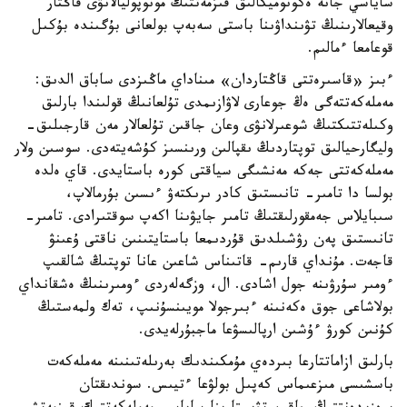
ساياسي جانە ەكونوميكالىق قىزمەتتىڭ مونوپوليالانۋى قاڭتار
وقيعالارىنىڭ تۋىنداۋىنا باستى سەبەپ بولعانى بۇگىندە بۇكىل
قوعامعا ءمالىم.
ءبىز «قاسىرەتتى قاڭتاردان» مىناداي ماڭىزدى ساباق الدىق:
مەملەكەتتەگى ەڭ جوعارى لاۋازىمدى تۇلعانىڭ قولىندا بارلىق
وكىلەتتىكتىڭ شوعىرلانۋى وعان جاقىن تۇلعالار مەن قارجىلىق-
وليگارحيالىق توپتاردىڭ ىقپالىن ورىنسىز كۇشەيتەدى. سوسىن ولار
مەملەكەتتى جەكە مەنشىگى سياقتى كورە باستايدى. قاي ەلدە
بولسا دا تامىر- تانىستىق كادر ىرىكتەۋ ءىسىن بۇرمالاپ،
سىبايلاس جەمقورلىقتىڭ تامىر جايۋىنا اكەپ سوقتىرادى. تامىر-
تانىستىق پەن رۋشىلدىق قۇردىمعا باستايتىنىن ناقتى ۇعىنۋ
قاجەت. مۇنداي قارىم- قاتىناس شاعىن عانا توپتىڭ شالقىپ
ءومىر سۇرۋىنە جول اشادى. ال، وزگەلەردى ءومىرىنىڭ ەشقانداي
بولاشاعى جوق ەكەنىنە ءبىرجولا مويىنسۇنىپ، تەك ولمەستىڭ
كۇنىن كورۋ ءۇشىن ارپالىسۋعا ماجبۇرلەيدى.
بارلىق ازاماتتارعا بىردەي مۇمكىندىك بەرىلەتىنىنە مەملەكەت
باسشىسى مىزعىماس كەپىل بولۋعا ءتيىس. سوندىقتان