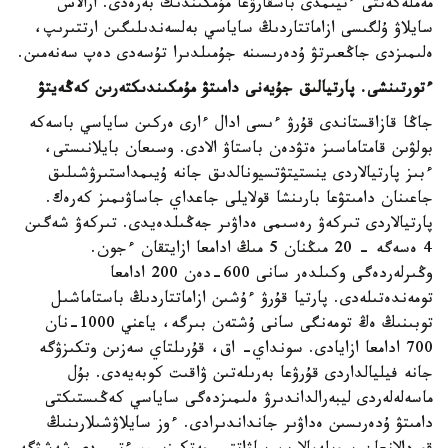
مەملەكەتتى ءتيىمدى باسقارۋعا مۇمكىندىك بەرەدى. ارالاس
سايلاۋ ۇلگىسى ازاماتتاردىڭ ساياسي بەلسەندىلىگىن ارتتىرىپ،
ەلىمىزدى جاڭعىرتۋ ۇدەرىسىنە جۇمىلدىرا تۇسەدى دەپ سەنەمىن.
ءتورتىنشى. پارتيالىق جۇيەنى دامىتۋ مۇمكىندىكتەرىن كەڭەيتۋ
جاڭا قازاقستاندى قۇرۋ ءىسى ادال ءارى ەركىن ساياسي باسەكە
بولۋىن قامتاماسىز ەتۋدەن باستاۋ الادى. وسىعان بايلانىستى،
ءبىز پارتيالاردى ينستيتۋتسيونالدىق جانە ۇيىمداستىرۋشىلىق
جاعىنان دامىتۋعا بارىنشا قولايلى جاعداي جاساۋىمىز كەرەك.
پارتيالاردى تىركەۋ رەسىمى ەداۋىر جەڭىلدەيدى. تىركەۋ شەگىن
4 ەسەگە - 20 مىڭنان 5 مىڭ ادامعا ازايتقان ءجون.
وڭىرلەردەگى وكىلدەر سانى 600-دەن 200 ادامعا
تومەندەتىلەدى. پارتيا قۇرۋ ءۇشىن ازاماتتاردىڭ باستاماشىل
توبىنىڭ ەڭ تومەنگى سانى ۇشتەن بىرگە، ياعني 1000-نان
700 ادامعا ازايادى. سونداي- اق، قۇرىلتاي سەزىن وتكىزۋگە
جانە فيليالداردى قۇرۋعا بەرىلەتىن ۋاقىت كوبەيەدى. بۇل
ماسەلەلەردى ليبەرالداندىرۋ ەلىمىزدەگى ساياسي كەڭىستىكتى
دامىتۋ ۇدەرىسىن ەداۋىر جانداندىرادى. ءوز سايلاۋشىلارىنىڭ