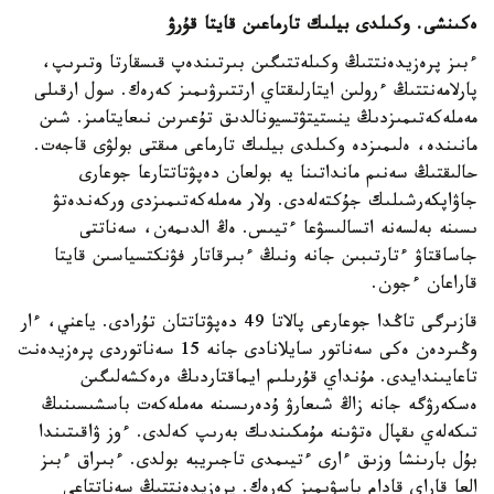
ەكىنشى. وكىلدى بيلىك تارماعىن قايتا قۇرۋ
ءبىز پرەزيدەنتتىڭ وكىلەتتىگىن بىرتىندەپ قىسقارتا وتىرىپ،
پارلامەنتتىڭ ءرولىن ايتارلىقتاي ارتتىرۋىمىز كەرەك. سول ارقىلى
مەملەكەتىمىزدىڭ ينستيتۋتسيونالدىق تۇعىرىن نىعايتامىز. شىن
مانىندە، ەلىمىزدە وكىلدى بيلىك تارماعى مىقتى بولۋى قاجەت.
حالىقتىڭ سەنىم مانداتىنا يە بولعان دەپۋتاتتارعا جوعارى
جاۋاپكەرشىلىك جۇكتەلەدى. ولار مەملەكەتىمىزدى وركەندەتۋ
ىسىنە بەلسەنە اتسالىسۋعا ءتيىس. ەڭ الدىمەن، سەناتتى
جاساقتاۋ ءتارتىبىن جانە ونىڭ ءبىرقاتار فۋنكتسياسىن قايتا
قاراعان ءجون.
قازىرگى تاڭدا جوعارعى پالاتا 49 دەپۋتاتتان تۇرادى. ياعني، ءار
وڭىردەن ەكى سەناتور سايلانادى جانە 15 سەناتوردى پرەزيدەنت
تاعايىندايدى. مۇنداي قۇرىلىم ايماقتاردىڭ ەرەكشەلىگىن
ەسكەرۋگە جانە زاڭ شىعارۋ ۇدەرىسىنە مەملەكەت باسشىسىنىڭ
تىكەلەي ىقپال ەتۋىنە مۇمكىندىك بەرىپ كەلدى. ءوز ۋاقىتىندا
بۇل بارىنشا وزىق ءارى ءتيىمدى تاجىريبە بولدى. ءبىراق ءبىز
العا قاراي قادام باسۋىمىز كەرەك. پرەزيدەنتتىڭ سەناتتاعى