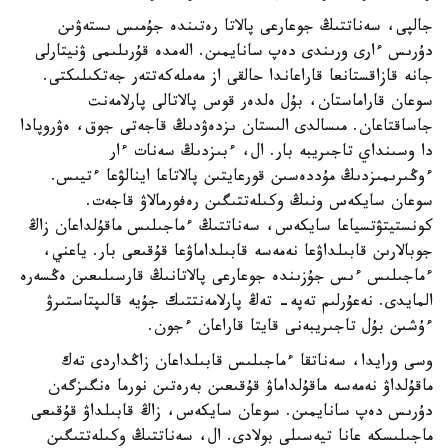
جالپى، سەناتتىڭ جوعارعى پالاتا رەتىندە جۇمىس ىستەۋىن
دۇرىس ءارى ورىندى دەپ سانايمىن. الەمدە قۇرىلىمى ۋنيتارلى
جانە قازاقستانعا قاراعاندا حالقى از مەملەكەتتەر جەتكىلىكتى.
سوعان قاراماستان، بۇل ەلدەر قوس پالاتالى پارلامەنت
جاساقتاعان. مىسالدى الىستان ىزدەۋدىڭ قاجەتى جوق، ەۋروپادا
دا وسىنداي تاجىريبە بار. ال، ءبىزدىڭ سەنات ءار
ءوڭىرىمىزدىڭ مۇددەسىن قورعايتىن پالاتاعا اينالۋعا ءتيىس.
سوعان سايكەس ونىڭ وكىلەتتىگىن رەفورمالاۋ قاجەت.
كونستيتۋتسياعا سايكەس، سەناتتىڭ ءماجىلىس ماقۇلداعان زاڭ
جوبالارىن قابىلداۋعا نەمەسە قابىلداماۋعا قۇقىعى بار. ياعني،
ءماجىلىس ءىس جۇزىندە جوعارعى پالاتانىڭ قارسىلىعىن ەڭسەرە
المايدى. نەعۇرلىم تەپە- تەڭ پارلامەنتتىك جۇيە قالىپتاستىرۋ
ءۇشىن بۇل تاجىريبەنى قايتا قاراعان ءجون.
وسى ورايدا، سەناتقا ءماجىلىس قابىلداعان زاڭداردى تەك
ماقۇلداۋ نەمەسە ماقۇلداماۋ قۇقىعىن بەرەتىن نورما ەنگىزگەن
دۇرىس دەپ سانايمىن. سوعان سايكەس، زاڭ قابىلداۋ قۇقىعى
ماجىلىسكە عانا تيەسىلى بولادى. ال، سەناتتىڭ وكىلەتتىگىن