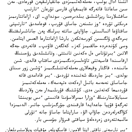
انتىنا ادال بولىپ، مەملەكەتىمىزدى جانقيارلىقپەن قورعادى. مەن
سىن ساعاتتا قاتەرگە قايمىقپاي قارسى تۇرعان ءتارتىپ
ساقشىلارىنا ريزاشىلىق بىلدىرەمىن. سونداي- اق، ازاماتتارىمىز
ەرىكتى تۇردە ءوز ىشىنەن جاساق قۇرىپ، قوعامدىق ءتارتىپتى
ساقتاۋعا اتسالىستى. جاۋاپتى ساتتە بىرلىك پەن جاناشىرلىقتىڭ
بىرەگەي ۇلگىسىن كورسەتكەن بارشا ازاماتتارعا العىس ايتامىن.
وسى كۇندەردە حالقىمىز كەز- كەلگەن قاۋىپ- قاتەردى جەڭە
الاتىن ءبىرتۇتاس ەل ەكەنىن تانىتتى. وتانشىلدىق رۋحىنىڭ
ارقاسىندا قاسيەتتى تاۋەلسىزدىگىمىزدى ساقتاپ قالدى. شىن
مانىندە، قاڭتار وقيعالارى مەملەكەتتىلىگىمىز ءۇشىن زور سىناق
بولدى. ءبىز جاردىڭ شەتىندە تۇردىق. ءبىر قادامدى قاتە
جاساساق نەمەسە باتىل ارەكەت ەتپەسەك، مەملەكەتىمىز
قۇردىمعا كەتەتىن ەدى. كۇشتىك قۇرىلىمدار مەن ولاردىڭ
سىبايلاستارىنىڭ ءوزارا ىمىرالاسۋىنا قاتىستى ءىس بويىنشا
تەرگەۋ قۇپيا جاعدايدا قارقىندى جۇرگىزىلىپ جاتىر. الدىمىزدا
كۋاگەرلەردەن جاۋاپ الۋ، ساراپتاما جاساۋ جانە ءتۇرلى
مالىمەتتەردى زەردەلەۋ سياقتى قىرۋار جۇمىس بار.
ءبىر نارسەنى ناقتى ايتا الامىن: قاسكويلەر مۇقيات ويلاستىرىلعان