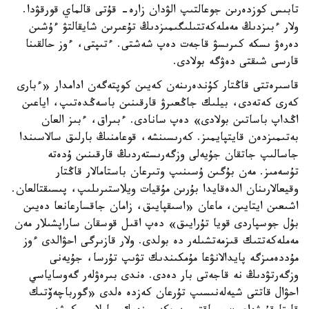
تابىس كوزدەرىن جوعالتىپ الۋدان زارە- قۇتى قالماي قورقۋدا.
ولار ءبىزدىڭ مەملەكەتتىلىگىمىزدىڭ تۇعىرىن شايقالتۋ ءۇشىن
دەرەۋ ىسكە كىرىسۋ قاجەت دەپ شەشتى. ءتىپتى، ءوز حالقىنا
قارسى شىقتى دەۋگە بولادى.
قاسىرەتتى قاڭتار كۇندەرىنەن كەيىن كوپتەگەن ادامدار «ءبارى
كەرى كەتەدى، بيلىك جاڭعىرۋ قارقىنىن باسەڭدەتىپ، اياعىن
اڭداپ باساتىن بولادى» دەپ سانادى. ءبىراق، ءبىز العان
بەتىمىزدەن قايتپايمىز. كەرىسىنشە، قوعامنىڭ بارلىق سالاسىندا
جاسالىپ جاتقان جۇيەلى وزگەرىستەردىڭ قارقىنىن ۇدەتە
تۇسەمىز. مەن بۇگىن ۇسىنىپ وتىرعان باستامالار قاڭتار
وقيعالارىنان الدەقايدا بۇرىن مۇقيات ويلاستىرىلىپ، پىسىقتالعان.
اشىعىن ايتايىن، ماعان «اسىقپايىق، زامان جاقسارعانعا دەيىن
بۇل جوسپاردى قويا تۇرايىق» دەپ اقىل قوسقان ساراپشىلار مەن
مەملەكەتتىك قىزمەتشىلەر دە بولدى. ولار قازىرگى احۋالدى ءوز
مۇددەمىزگە پايدالانۋعا مۇمكىندىك تۋىپ تۇرسا، جۇيەنى
وزگەرتۋدىڭ نە قاجەتى بار دەدى. ەندى بىرەۋلەر گەوساياسي
احۋال قاتتى شيەلەنىسىپ تۇرعان كەزدە ەلدى «گورباچەۆتىك