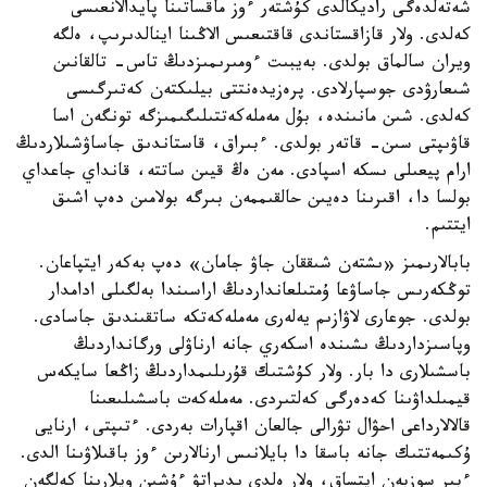
شەتەلدەگى راديكالدى كۇشتەر ءوز ماقساتىنا پايدالانعىسى
كەلدى. ولار قازاقستاندى قاقتىعىس الاڭىنا اينالدىرىپ، ەلگە
ويران سالماق بولدى. بەيبىت ءومىرىمىزدىڭ تاس- تالقانىن
شىعارۋدى جوسپارلادى. پرەزيدەنتتى بيلىكتەن كەتىرگىسى
كەلدى. شىن مانىندە، بۇل مەملەكەتتىلىگىمىزگە تونگەن اسا
قاۋىپتى سىن- قاتەر بولدى. ءبىراق، قاستاندىق جاساۋشىلاردىڭ
ارام پيعىلى ىسكە اسپادى. مەن ەڭ قيىن ساتتە، قانداي جاعداي
بولسا دا، اقىرىنا دەيىن حالقىممەن بىرگە بولامىن دەپ اشىق
ايتتىم.
بابالارىمىز «ىشتەن شىققان جاۋ جامان» دەپ بەكەر ايتپاعان.
توڭكەرىس جاساۋعا ۇمتىلعانداردىڭ اراسىندا بەلگىلى ادامدار
بولدى. جوعارى لاۋازىم يەلەرى مەملەكەتكە ساتقىندىق جاسادى.
وپاسىزداردىڭ ىشىندە اسكەري جانە ارناۋلى ورگانداردىڭ
باسشىلارى دا بار. ولار كۇشتىك قۇرىلىمداردىڭ زاڭعا سايكەس
قيمىلداۋىنا كەدەرگى كەلتىردى. مەملەكەت باسشىلىعىنا
قالالارداعى احۋال تۋرالى جالعان اقپارات بەردى. ءتىپتى، ارنايى
ۇكىمەتتىك جانە باسقا دا بايلانىس ارنالارىن ءوز باقىلاۋىنا الدى.
ءبىر سوزبەن ايتساق، ولار ەلدى ىدىراتۋ ءۇشىن ويلارىنا كەلگەن