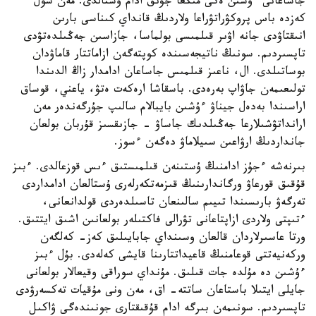
جاساعانى ءۇشىن ەكى مىڭعا جۋىق ادام ۇستالدى. مەن سول
كەزدە باس پروكۋراتۋراعا ولاردىڭ قانداي كىناسى بارىن
انىقتاۋدى جانە اۋىر قىلمىسى بولماسا، جازاسىن جەڭىلدەتۋدى
تاپسىردىم. سونىڭ ناتيجەسىندە كوپتەگەن ازاماتتار قاماۋدان
بوساتىلدى. ال، ناعىز قىلمىس جاساعان ادامدار زاڭ الدىندا
تولىعىمەن جاۋاپ بەرەدى. باسقاشا ارەكەت ەتۋ، ياعني، قوساق
اراسىندا بەدەل جيناۋ ءۇشىن بايبالام سالىپ جۇرگەندەر مەن
ارانداتۋشىلارعا جەڭىلدىك جاساۋ - جازىقسىز قۇربان بولعان
جانداردىڭ ارۋاعىن سىيلاماۋ دەگەن ءسوز.
بىرنەشە ءجۇز ادامنىڭ ۇستىنەن قىلمىستىق ءىس قوزعالدى. ءبىز
قۇقىق قورعاۋ ورگاندارىنىڭ قىزمەتكەرلەرى ۇستالعان ادامداردى
تەرگەۋ بارىسىندا تىيىم سالىنعان تاسىلدەردى قولدانعانى،
ءتىپتى ولاردى ازاپتاعانى تۋرالى فاكتىلەر بولعانىن اشىق ايتتىق.
ورتا عاسىرلاردان قالعان وسىنداي جابايىلىق كەز- كەلگەن
وركەنيەتتى قوعامنىڭ قاعيداتتارىنا قايشى كەلەدى. بۇل ءبىز
ءۇشىن دە مۇلدە جات قىلىق. مۇنداي سوراقى وقيعالار بولعانى
جايلى ايتىلا باستاعان ساتتە- اق، مەن ونى مۇقيات تەكسەرۋدى
تاپسىردىم. سونىمەن بىرگە ادام قۇقىقتارى جونىندەگى ۋاكىل