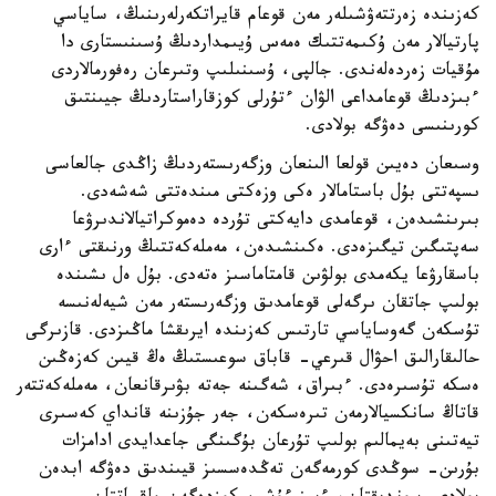
كەزىندە زەرتتەۋشىلەر مەن قوعام قايراتكەرلەرىنىڭ، ساياسي
پارتيالار مەن ۇكىمەتتىك ەمەس ۇيىمداردىڭ ۇسىنىستارى دا
مۇقيات زەردەلەندى. جالپى، ۇسىنىلىپ وتىرعان رەفورمالاردى
ءبىزدىڭ قوعامداعى الۋان ءتۇرلى كوزقاراستاردىڭ جيىنتىق
كورىنىسى دەۋگە بولادى.
وسىعان دەيىن قولعا الىنعان وزگەرىستەردىڭ زاڭدى جالعاسى
ىسپەتتى بۇل باستامالار ەكى وزەكتى مىندەتتى شەشەدى.
بىرىنشىدەن، قوعامدى دايەكتى تۇردە دەموكراتيالاندىرۋعا
سەپتىگىن تيگىزەدى. ەكىنشىدەن، مەملەكەتتىڭ ورنىقتى ءارى
باسقارۋعا يكەمدى بولۋىن قامتاماسىز ەتەدى. بۇل ەل ىشىندە
بولىپ جاتقان ىرگەلى قوعامدىق وزگەرىستەر مەن شيەلەنىسە
تۇسكەن گەوساياسي تارتىس كەزىندە ايرىقشا ماڭىزدى. قازىرگى
حالىقارالىق احۋال قىرعي- قاباق سوعىستىڭ ەڭ قيىن كەزەڭىن
ەسكە تۇسىرەدى. ءبىراق، شەگىنە جەتە بۋىرقانعان، مەملەكەتتەر
قاتاڭ سانكسيالارمەن تىرەسكەن، جەر جۇزىنە قانداي كەسىرى
تيەتىنى بەيمالىم بولىپ تۇرعان بۇگىنگى جاعدايدى ادامزات
بۇرىن- سوڭدى كورمەگەن تەڭدەسسىز قيىندىق دەۋگە ابدەن