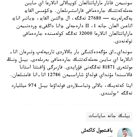
سونىمەن قاتار ماراپاتتالعان كوپبالالى انالارعا اي سايىن
مەملەكەتتىك جاردەماقى قاراستىرىلعان. «كۇمىس القا»
يەگەرلەرىنە — 27680 تەڭگە، ال «التىن القا»، «باتىر انا»
اتاعىن العان جانە 1، II دارەجەلى «انا داڭقى» وردەنىمەن
ماراپاتتالعان انالارعا 32000 تەڭگە كولەمىندە جاردەماقى
تولەنەدى.
سونداي-اق مۇگەدەكتىگى بار بالالاردى تاربيەلەپ وتىرعان اتا-
انالارعا اي سايىن مەملەكەتتىك جاردەماقى بەرىلەدى. بيىل ونىڭ
مولشەرى 81871 تەڭگەنى قۇرايدى. قازىرگى ۋاقىتتا استانا
قالاسىندا مۇنداي قولداۋ شاراسىمەن 12786 اتا-انا قامتىلعان.
ايتا كەتەيىك، بالالى وتباسىلاردى قولداۋعا بيىل 974 ميلليارد
تەڭگە ءبولىندى.
بيلىك جانە ساياسات
باقىتجول كاكەش