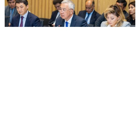
Фото: Правительство РК
قاتىسۋشىلارعا جەڭىل ونەركاسىپتى دامىتۋدىڭ 2026-2030
-جىلدارعا ارنالعان كەشەندى جوسپارىنىڭ نەگىزگى ەرەجەلەرى
تانىستىرىلدى. ونەركاسىپ ۆيسە- ءمينيسترى ولجاس ساپاربەكوۆ
اتاپ وتكەندەي، قۇجات زاڭناما، ساتىپ الۋ تەتىگىن جەتىلدىرۋ،
«كولەڭكەلى» يمپورتقا قارسى ءىس-قيمىل، ينۆەستيتسيا تارتۋ،
وتاندىق برەندتى دامىتۋ مەن كادر دايارلاۋعا ارنالعان 28 ءىس-
شارانى قامتيدى.