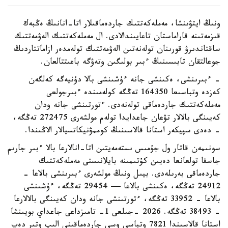
ونىڭ ايتۋىنشا، مەملەكەتتىك جاردەماقىلار اتا-انانىڭ ەڭبەك
قىزمەتىنە قاراماستان تاعايىندالادى. ال مەملەكەتتىك الەۋمەتتىك
ساقتاندىرۋ قورىنان تولەنەتىن الەۋمەتتىك تولەمدەر ازاماتتاردىڭ
جوعالتقان تابىسىنىڭ ءبىر بولىگىن وتەۋگە باعىتتالعان.
- ءبىرىنشى، ەكىنشى جانە ءۇشىنشى بالا دۇنيەگە كەلگەن
كەزدە وتباسىعا 164350 تەڭگە كولەمىندە ءبىرجولعى
مەملەكەتتىك جاردەماقى تولەنەدى. ءتورتىنشى جانە ودان
كەيىنگى بالالار تۋعان جاعدايدا تولەم مولشەرى 272475 تەڭگە،
- دەدى سپيكەر استانا قالاسىنىڭ كوممۋنيكاتسيالار الاڭىندا.
سونىمەن قاتار ول جۇمىس ىستەمەيتىن اتا-انالارعا بالا ءبىر جارىم
جاسقا تولعانعا دەيىن كۇتىمىنە بايلانىستى مەملەكەتتىك
جاردەماقى بەرىلەدى. بيىل ونىڭ مولشەرى ءبىرىنشى بالاعا -
24912 تەڭگە، ەكىنشى بالاعا — 29454 تەڭگە، ءۇشىنشى
بالاعا - 33952 تەڭگە، ءتورتىنشى جانە ودان كەيىنگى بالالارعا
- 38493 تەڭگە. 2026 -جىلعى 1- تامىزداعى جاعداي بويىنشا
استانا قالاسىندا 7821 وتباسى وسى جاردەماقىنى الىپ وتىر دەپ