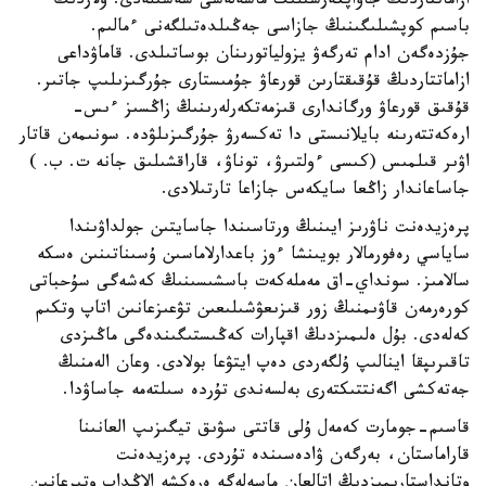
ازاماتتاردىڭ جاۋاپكەرشىلىك ماسەلەسى شەشىلەدى. ولاردىڭ
باسىم كوپشىلىگىنىڭ جازاسى جەڭىلدەتىلگەنى ءمالىم.
جۇزدەگەن ادام تەرگەۋ يزولياتورىنان بوساتىلدى. قاماۋداعى
ازاماتتاردىڭ قۇقىقتارىن قورعاۋ جۇمىستارى جۇرگىزىلىپ جاتىر.
قۇقىق قورعاۋ ورگاندارى قىزمەتكەرلەرىنىڭ زاڭسىز ءىس-
ارەكەتتەرىنە بايلانىستى دا تەكسەرۋ جۇرگىزىلۋدە. سونىمەن قاتار
اۋىر قىلمىس (كىسى ءولتىرۋ، توناۋ، قاراقشىلىق جانە ت. ب. )
جاساعاندار زاڭعا سايكەس جازاعا تارتىلادى.
پرەزيدەنت ناۋرىز ايىنىڭ ورتاسىندا جاسايتىن جولداۋىندا
ساياسي رەفورمالار بويىنشا ءوز باعدارلاماسىن ۇسىناتىنىن ەسكە
سالامىز. سونداي-اق مەملەكەت باسشىسىنىڭ كەشەگى سۇحباتى
كورەرمەن قاۋىمنىڭ زور قىزىعۋشىلىعىن تۋعىزعانىن اتاپ وتكىم
كەلەدى. بۇل ەلىمىزدىڭ اقپارات كەڭىستىگىندەگى ماڭىزدى
تاقىرىپقا اينالىپ ۇلگەردى دەپ ايتۋعا بولادى. وعان الەمنىڭ
جەتەكشى اگەنتتىكتەرى بەلسەندى تۇردە سىلتەمە جاساۋدا.
قاسىم-جومارت كەمەل ۇلى قاتتى سۋىق تيگىزىپ العانىنا
قاراماستان، بەرگەن ۋادەسىندە تۇردى. پرەزيدەنت
وتانداستارىمىزدىڭ اتالعان ماسەلەگە ەرەكشە الاڭداپ وتىرعانىن