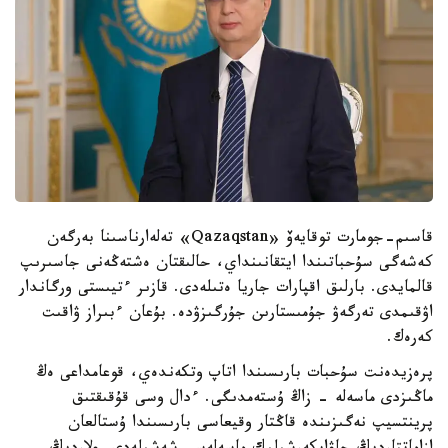
قاسىم-جومارت توقايەۆ «Qazaqstan» تەلەارناسىنا بەرگەن
كەشەگى سۇحباتىندا ايتقانىنداي، حالىقتان ەشتەڭەنى جاسىرىپ
قالمايدى. بارلىق اقپارات جاريا ەتىلەدى. قازىر ءتيىستى ورگاندار
اۋقىمدى تەرگەۋ جۇمىستارىن جۇرگىزۋدە. بۇعان ءبىراز ۋاقىت
كەرەك.
پرەزيدەنت سۇحبات بارىسىندا اتاپ وتكەندەي، قوعامداعى ەڭ
ماڭىزدى ماسەلە - زاڭ ۇستەمدىگى. ءدال وسى قۇقىقتىق
پرينتسيپ نەگىزىندە قاڭتار وقيعاسى بارىسىندا ۇستالعان