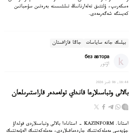
ەسكەرىپ، ۇلتتىق تەلەارنانىڭ تىلشىسىنە بەرەتىن سۇحباتىن
كەيىنگە شەگەرمەدى.
بيلىك جانە ساياسات
جاڭا قازاقستان
без автора
اۆتور
16:44, 06 تامىز 2026
بالالى وتباسىلارعا قانداي تولەمدەر قاراستىرىلعان
استانا. KAZINFORM - استانادا بالالى وتباسىلاردى قولداۋ
جۇيەسى مەملەكەتتىك جاردەماقىلاردى، مەملەكەتتىك الەۋمەتتىك