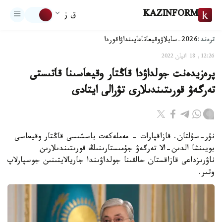
KAZINFORM
ق ز
ترەند:
2026-سايلاۋ
وقيعا
تاعايىنداۋ
اقوردا
12:26, 18 اقپان 2022
پرەزيدەنت جولداۋدا قاڭتار وقيعاسىنا قاتىستى
تەرگەۋ قورىتىندىلارى تۋرالى ايتادى
نۇر-سۇلتان. قازاقپارات - مەملەكەت باسشىسى قاڭتار وقيعاسى
بويىنشا الدىن-الا تەرگەۋ جۇمىستارىنىڭ قورىتىندىلارىن
ناۋرىزداعى قازاقستان حالقىنا جولداۋىندا جاريالايتىنىن جوسپارلاپ
وتىر.