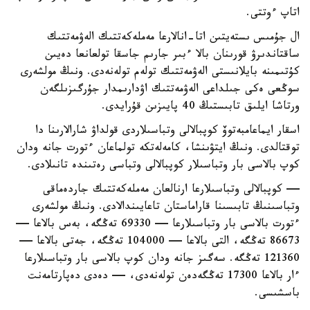
اتاپ ءوتتى.
ال جۇمىس ىستەيتىن اتا-انالارعا مەملەكەتتىك الەۋمەتتىك
ساقتاندىرۋ قورىنان بالا ءبىر جارىم جاسقا تولعانعا دەيىن
كۇتىمىنە بايلانىستى الەۋمەتتىك تولەم تولەنەدى. ونىڭ مولشەرى
سوڭعى ەكى جىلداعى الەۋمەتتىك اۋدارىمدار جۇرگىزىلگەن
ورتاشا ايلىق تابىستىڭ 40 پايىزىن قۇرايدى.
اسقار ايماعامبەتوۆ كوپبالالى وتباسىلاردى قولداۋ شارالارىنا دا
توقتالدى. ونىڭ ايتۋىنشا، كامەلەتكە تولماعان ءتورت جانە ودان
كوپ بالاسى بار وتباسىلار كوپبالالى وتباسى رەتىندە تانىلادى.
— كوپبالالى وتباسىلارعا ارنالعان مەملەكەتتىك جاردەماقى
وتباسىنىڭ تابىسىنا قاراماستان تاعايىندالادى. ونىڭ مولشەرى
ءتورت بالاسى بار وتباسىلارعا — 69330 تەڭگە، بەس بالاعا —
86673 تەڭگە، التى بالاعا — 104000 تەڭگە، جەتى بالاعا —
121360 تەڭگە. سەگىز جانە ودان كوپ بالاسى بار وتباسىلارعا
ءار بالاعا 17300 تەڭگەدەن تولەنەدى، — دەدى دەپارتامەنت
باسشىسى.