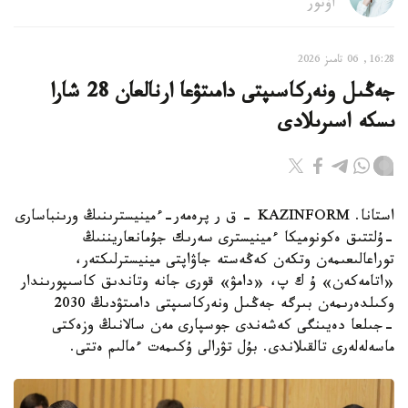
اۆتور
16:28, 06 تامىز 2026
جەڭىل ونەركاسىپتى دامىتۋعا ارنالعان 28 شارا
ىسكە اسىرىلادى
استانا. KAZINFORM - ق ر پرەمەر-ءمينيسترىنىڭ ورىنباسارى
-ۇلتتىق ەكونوميكا ءمينيسترى سەرىك جۇمانعاريننىڭ
توراعالىعىمەن وتكەن كەڭەستە جاۋاپتى مينيسترلىكتەر،
«اتامەكەن» ۇ ك پ، «دامۋ» قورى جانە وتاندىق كاسىپورىندار
وكىلدەرىمەن بىرگە جەڭىل ونەركاسىپتى دامىتۋدىڭ 2030
-جىلعا دەيىنگى كەشەندى جوسپارى مەن سالانىڭ وزەكتى
ماسەلەلەرى تالقىلاندى. بۇل تۋرالى ۇكىمەت ءمالىم ەتتى.