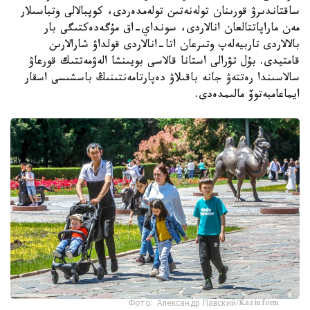
ساقتاندىرۋ قورىنان تولەنەتىن تولەمدەردى، كوپبالالى وتباسىلار
مەن ماراپاتتالعان انالاردى، سونداي-اق مۇگەدەكتىگى بار
بالالاردى تاربيەلەپ وتىرعان اتا-انالاردى قولداۋ شارالارىن
قامتيدى. بۇل تۋرالى استانا قالاسى بويىنشا الەۋمەتتىك قورعاۋ
سالاسىندا رەتتەۋ جانە باقىلاۋ دەپارتامەنتىنىڭ باسشىسى اسقار
ايماعامبەتوۆ مالىمدەدى.
Фото: Александр Павский/Kazinform