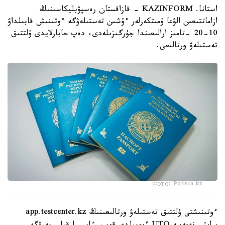
استانا. KAZINFORM - قازاقستان رەسپۋبليكاسىنىڭ
ازاماتتىعىن الۋعا ۇمىتكەرلەر ءۇشىن تەستىلەۋگە ءوتىنىش قابىلداۋ
10-20 -تامىز ارالىعىندا جۇرگىزىلەدى، دەپ حابارلايدى ۇلتتىق
تەستىلەۋ ورتالىعى.
Фото: Polisia.kz
ءوتىنىشتى ۇلتتىق تەستىلەۋ ورتالىعىنىڭ app.testcenter.kz