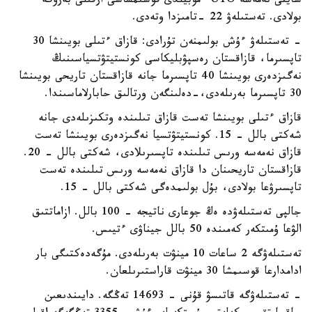
سايتى نەمەسە UTO ءموبيلدى قوسىمشاسى ارقىلى بەرۋگە
بولادى. تەستىلەۋ 22 -تامىزدا وتەدى.
- تەستىلەۋ ءۇش بولىمنەن تۇرادى: قازاق ءتىلى بويىنشا 30
تاپسىرما، قازاقستان رەسپۋبليكاسى كونستيتۋتسياسىنىڭ
نەگىزدەرى بويىنشا 40 تاپسىرما جانە قازاقستان تاريحى بويىنشا
30 تاپسىرما بەرىلەدى،-دەلىنگەن ورتالىق حابارلاماسىندا.
قازاق ءتىلى بويىنشا تەست قازاق تىلىندە وتكىزىلەدى جانە
شەكتى بالل - 15. كونستيتۋتسيا نەگىزدەرى بويىنشا تەست
قازاق نەمەسە ورىس تىلىندە تاپسىرىلادى، شەكتى بالل - 20.
قازاقستان تاريحىنان دا قازاق نەمەسە ورىس تىلىندە تەست
تاپسىرۋعا بولادى، بۇل بولىمدەگى شەكتى بالل - 15.
جالپى تەستىلەۋدە ەڭ جوعارى ناتيجە - 100 بالل. ازاماتتىق
الۋعا ۇمىتكەر كەمىندە 50 بالل جيناۋى ءتيىس.
تەستىلەۋگە 2 ساعات 10 مينۋت بەرىلەدى. مۇگەدەكتىگى بار
ادامدارعا قوسىمشا 30 مينۋت قاراستىرىلعان.
- تەستىلەۋگە قاتىسۋ قۇنى - 14693 تەڭگە. دايىندىعىن