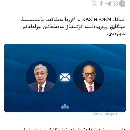
استانا. KAZINFORM - اقوردا مەملەكەت باسشىسىنىڭ
سينگاپۋر پرەزيدەنتىنە قۇتتىقتاۋ جەدەلحاتىن جولداعانىن
حابارلادى.
Фото: Ақорда