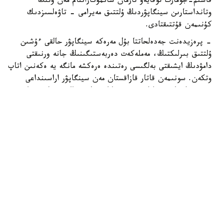
قاسىم-جومارت توقايەۆ تارمان شانمۋگاراتنام مەن ونىڭ
وتانداستارىن سينگاپۋردىڭ ۇلتتىق مەيرامى - تاۋەلسىزدىك
كۇنىمەن قۇتتىقتادى.
- پرەزيدەنت جەدەلحاتتا بۇل مەرەكە سينگاپۋر حالقى ءۇشىن
ۇلتتىق بىرلىكتىڭ، مەملەكەت دەربەستىگىنىڭ جانە ورنىقتى
دامۋدىڭ ايشىقتى بەلگىسى رەتىندە ەرەكشە مانگە يە ەكەنىن اتاپ
وتكەن. سونىمەن قاتار قازاقستان مەن سينگاپۋر اراسىنداعى
دوستىققا جانە ءوزارا تۇسىنىستىككە نەگىزدەلگەن سان قىرلى
ىنتىماقتاستىق قوس حالىقتىڭ يگىلىگى جولىندا ۇدايى دامي
بەرەتىنىنە سەنىم ءبىلدىردى،-دەلىنگەن اقپاراتتا.
قاسىم-جومارت توقايەۆ تارمان شانمۋگاراتنامنىڭ جاۋاپتى
قىزمەتىنە تولايىم تابىس، ال دوستاس سينگاپۋر حالقىنا قۇت-
بەرەكە تىلەدى.
بيلىك جانە ساياسات
سىرتقى ساياسات
ريزابەك نۇسىپبەك ۇلى