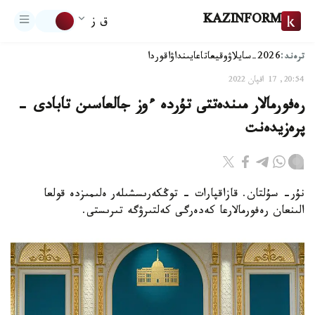
KAZINFORM
ق ز
ترەند:
2026-سايلاۋ
وقيعا
تاعايىنداۋ
اقوردا
20:54, 17 اقپان 2022
رەفورمالار مىندەتتى تۇردە ءوز جالعاسىن تابادى -
پرەزيدەنت
نۇر- سۇلتان. قازاقپارات - توڭكەرىسشىلەر ەلىمىزدە قولعا
الىنعان رەفورمالارعا كەدەرگى كەلتىرۋگە تىرىستى.