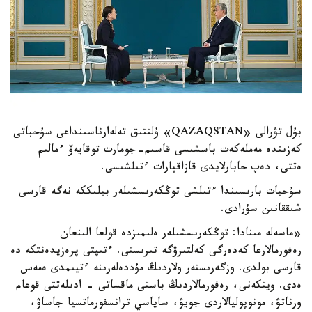
بۇل تۋرالى «QAZAQSTAN» ۇلتتىق تەلەارناسىنداعى سۇحباتى
كەزىندە مەملەكەت باسشىسى قاسىم-جومارت توقايەۆ ءمالىم
ەتتى، دەپ حابارلايدى قازاقپارات ءتىلشىسى.
سۇحبات بارىسىندا ءتىلشى توڭكەرىسشىلەر بيلىككە نەگە قارسى
شىققانىن سۇرادى.
«ماسەلە مىنادا: توڭكەرىسشىلەر ەلىمىزدە قولعا الىنعان
رەفورمالارعا كەدەرگى كەلتىرۋگە تىرىستى. ءتىپتى پرەزيدەنتكە دە
قارسى بولدى. وزگەرىستەر ولاردىڭ مۇددەلەرىنە ءتيىمدى ەمەس
ەدى. ويتكەنى، رەفورمالاردىڭ باستى ماقساتى - ادىلەتتى قوعام
ورناتۋ، مونوپوليالاردى جويۋ، ساياسي ترانسفورماتسيا جاساۋ،