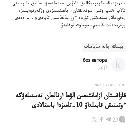
ەلىمىزدىڭ ەكونوميكالىق دامۋىن جەدەلدەتۋ. حالىق تا وسىنى
تالاپ ەتىپ وتىر. سوندىقتان، باعىتىمىزدى وزگەرتپەيمىز،
رەفورمالار مىندەتتى تۇردە ءوز جالعاسىن تابادى»، - دەدى
پرەزيدەنت قاسىم-جومارت توقايەۆ.
بيلىك جانە ساياسات
без автора
اۆتور
11:09, 09 تامىز 2026
قازاقستان ازاماتتىعىن الۋعا ارنالعان تەستىلەۋگە
ءوتىنىش قابىلداۋ 10-تامىزدا باستالادى