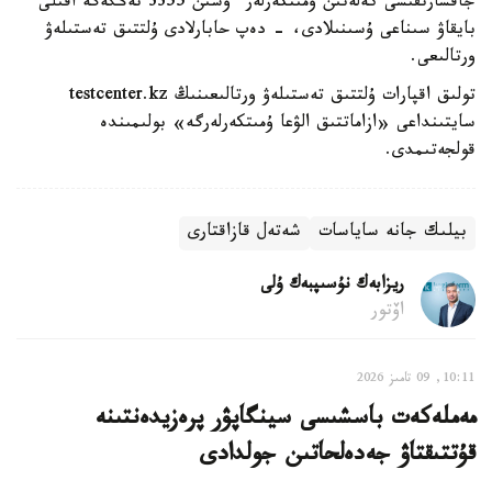
جاقسارتقىسى كەلەتىن ۇمىتكەرلەر ءۇشىن 3355 تەڭگەگە اقىلى
بايقاۋ سىناعى ۇسىنىلادى، - دەپ حابارلادى ۇلتتىق تەستىلەۋ
ورتالىعى.
تولىق اقپارات ۇلتتىق تەستىلەۋ ورتالىعىنىڭ testcenter.kz
سايتىنداعى «ازاماتتىق الۋعا ۇمىتكەرلەرگە» بولىمىندە
قولجەتىمدى.
بيلىك جانە ساياسات
شەتەل قازاقتارى
ريزابەك نۇسىپبەك ۇلى
اۆتور
10:11, 09 تامىز 2026
مەملەكەت باسشىسى سينگاپۋر پرەزيدەنتىنە
قۇتتىقتاۋ جەدەلحاتىن جولدادى