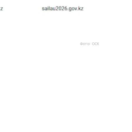
Фото: ОСК
- https://www.gov.kz/sailau؟ lang=kk
- https://sailau.gov.kz/kk
- https://sailau2026.gov.kz/kk
«تانىمال قىزمەتتەر» بولىمىندە دە قولجەتىمدى.