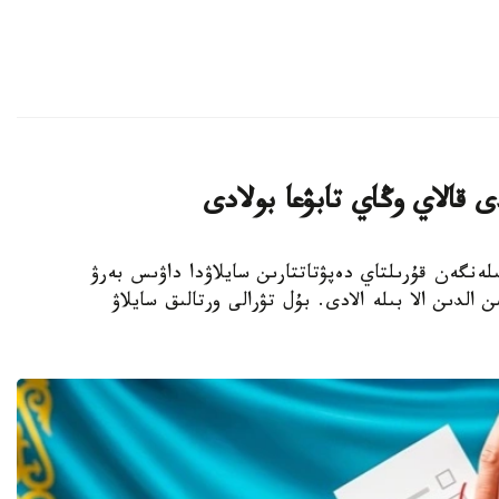
 قالاي وڭاي تابۋعا بولادى
- بيىل 23-تامىزعا بەلگىلەنگەن قۇرىلتاي دەپۋتاتتارىن سايلاۋدا داۋىس بەرۋ
 الدىن الا بىلە الادى. بۇل تۋرالى ورتالىق سايلاۋ