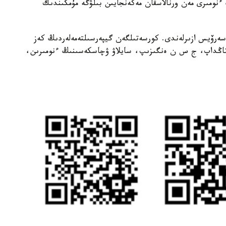
ىنىڭ ءنومىرى مەن ورنالاسقان مەكەنجايىن بىلۋگە مۇمكىندىك
 سەرۆيس ازىرلەندى. كورسەتىلگەن گيپەرسىلتەمەلەردىڭ كەز
ن تاڭداپ، ج س ن ەنگىزىپ، سايلاۋ ۋچاسكەسىنىڭ ءنومىرىن،