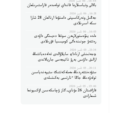
16:44, 06 تامىز 2026
بالالى وتباسىلارعا قانداي تولەمدەر قاراستىرىلعان
16:28, 06 تامىز 2026
جەڭىل ونەركاسىپتى دامىتۋعا ارنالعان 28 شارا
ىسكە اسىرىلادى
16:05, 06 تامىز 2026
ەلدە ينۆەستورلارمەن سوتقا دەيىنگى داۋدى
رەتتەۋ جونىندەگى كوميسسيا قۇرىلادى
23:34, 05 تامىز 2026
«جەتىنشى ارنادا» سايلاۋالدى تەلەدەباتتىڭ
ارالىق داۋىس بەرۋ ناتيجەسى جاريالاندى
20:11, 05 تامىز 2026
ستۋدەنتتەردىڭ مەملەكەتتىك ستيپەندياسىن
تولەۋدىڭ جاڭا ءتارتىبى بەكىتىلدى
19:46, 05 تامىز 2026
قازاقستان 26 مۇناي-گاز ۋچاسكەسىن اۋكسيونعا
شىعارادى