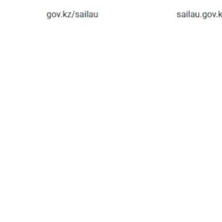
سونىمەن قاتار ءوزىنىڭ سايلاۋ ۋچاسكەسىن ىزدەۋگە ارنالعان ونلاين-سەرۆيس eGov Mobile قوسىمشاسىنىڭ