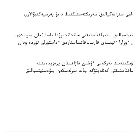
داعى ستراتەگيالىق سەرىكتەستىكتىڭ دامۋ پەرسپەكتيۆالارى
تيتسيالىق ىنتىماقتاستىقتى جانداندىرۋعا باسا ءمان بەرىلدى.
وزارا ءتيىمدى قارىم-قاتىناستاردى ءداستۇرلى تۇردە ودان
ۇمكىندىك بەرگەنى ءۇشىن قازاقستان پرەزيدەنتىنە
اقتاستىقتى كەڭەيتۋگە جانە بىرلەسكەن ينۆەستيتسيالىق