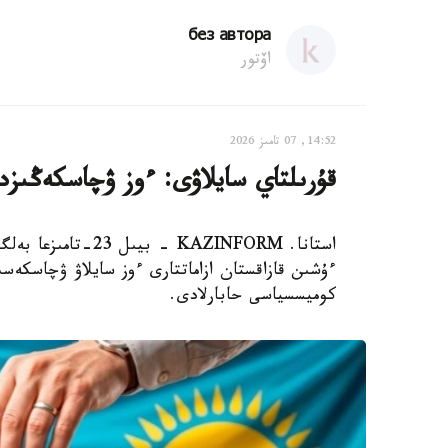
без автора
اۆتور
14:52, 07 تامىز 2026
قۇرىلتاي سايلاۋى: ءوز ۋچاسكەڭىزدى
استانا. KAZINFORM 
ءۇشىن قازاقستان ازاماتتارى ءوز سايلاۋ ۋچاسكەسىن
كوميسسياسى حابارلادى.