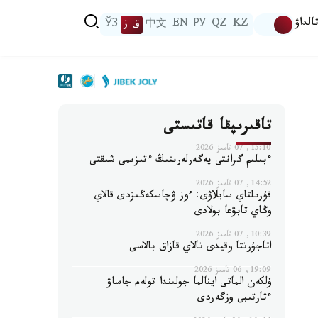
الداۋ
KZ
QZ
РУ
EN
中文
ق ز
ЎЗ
تاقىرىپقا قاتىستى
15:10, 07 تامىز 2026
ءبىلىم گرانتى يەگەرلەرىنىڭ ءتىزىمى شىقتى
14:52, 07 تامىز 2026
قۇرىلتاي سايلاۋى: ءوز ۋچاسكەڭىزدى قالاي
وڭاي تابۋعا بولادى
10:39, 07 تامىز 2026
اتاجۇرتتا وقيدى تالاي قازاق بالاسى
19:09, 06 تامىز 2026
ۇلكەن الماتى اينالما جولىندا تولەم جاساۋ
ءتارتىبى وزگەردى