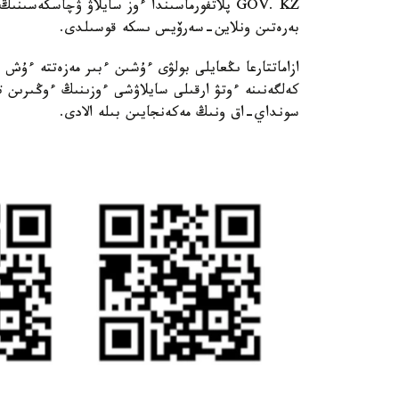
GOV. KZ پلاتفورماسىندا ءوز سايلاۋ ۋچاسكەس
بەرەتىن ونلاين-سەرۆيس ىسكە قوسىلدى.
ازاماتتارعا ىڭعايلى بولۋى ءۇشىن ءبىر مەزەتتە ءۇش
كەلگەنىنە ءوتۋ ارقىلى سايلاۋشى ءوزىنىڭ ءوڭىرى
سونداي-اق ونىڭ مەكەنجايىن بىلە الادى.