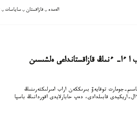
الەمدە
قازاقستان
ساياسات
ت
 ا ءا- ءنىڭ قازاقستانداعى ەلشىسىن
سىم-جومارت توقايەۆ بىرىككەن اراب امىرلىكتەرىنىڭ
ال-اريكيدى قابىلدادى، دەپ حابارلايدى اقوردانىڭ باسپا