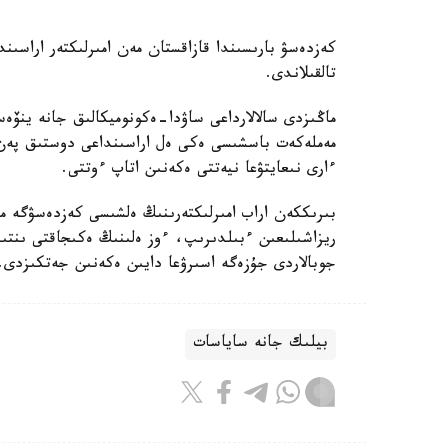
كەزدەسۋ بارىسىندا قازاقستان مەن امىرلىكتەر اراسىن
تالقىلاندى.
ماڭىزدى سالالارداعى ساۋدا-ەكونوميكالىق جانە ينۆەس
مەملەكەت باسشىسى ەكى ەل اراسىنداعى دوستىق پەن ء
ءارى نىعايتۋعا نيەتتى ەكەنىن اتاپ ءوتتى.
بىرىككەن اراب امىرلىكتەرىنىڭ ەلشىسى كەزدەسۋگە م
ريزاشىلىعىن ءبىلدىرىپ، ءوز ەلىنىڭ ەكىجاقتى ىنتىم
جوبالاردى جۇزەگە اسىرۋعا دايىن ەكەنىن جەتكىزدى.
بيلىك جانە ساياسات