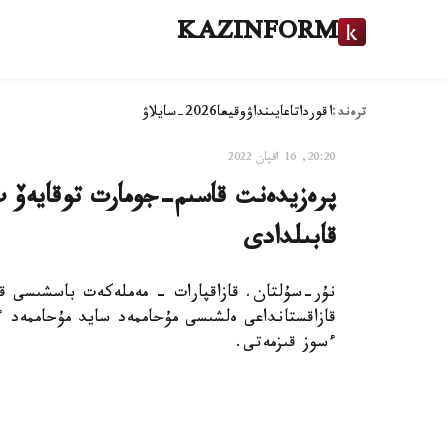
KAZINFORM
ترەند:
اقوردا
تاعايىنداۋ
وقيعا
2026-سايلاۋ
20:20, 16 اقپان 2022
پرەزيدەنت قاسىم-جومارت توقايەۆ ب
قابىلدادى
نۇر-سۇلتان. قازاقپارات - مەملەكەت باسشىسى قا
قازاقستانداعى ەلشىسى مۇحاممەد سايد مۇحاممەد ء
ءسوز قىزمەتى.