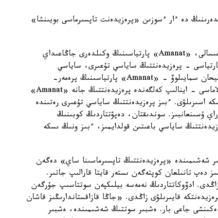
لدەرىنىڭ دە ءار ءسوزىن «پرەزيدەنت تاپسىرماسى بويىنشا»
«بۇل جەردە ماسەلەنى ەكىگە ءبولۋ كەرەك سياقتى. مىسالى، «Amanat» پارتياسىنىڭ وكىلدەرى جاڭاعىداي
ى ايتسا، ول زاڭدى. ويتكەنى، «Amanat» پارتياسى - پرەزيدەنتتىڭ ساياسي تۇعىرى، ساياسي
قولداۋشىسى بولىپ وتىرعان پارتيا. ءبىز ۇسىنعان ءاليحان سمايىلوۆ - «Amanat» پارتياسىنىڭ پرەمەر-
ءمينيسترى. ۇكىمەتتىڭ ىسكە اسىرىپ جاتقان باعدارلاماسى - اينالىپ كەلگەندە پرەزيدەنتتىڭ جانە «Amanat»
سكە اسىرىلۋى. ءبىز پرەزيدەنتتىڭ ساياسي تۇعىرى رەتىندە
راي ۇسىنعانبىز. سوندىقتان، دەپۋتتاردىڭ كوبىنىڭ
زيدەنتتىڭ ساياسي باعىتىن قولدايمىز، ءبىز ونىڭ ىسكە
ر شەشىمىندە «پرەزيدەنتتىڭ تاپسىرماسىنا ساي» دەگەن
 دەپ تانىلعان كوپتەگەن ىستەر قايتا قارالىپ جاتىر.
زاڭدى. ادۆوكاتتاردىڭ نەمەسە بيلىكپەن سوتتاسىپ جۇرگەن
رەزيدەنتكە قايىرىلۋى زاڭدى. «جاڭا قازاقستاندارىڭىز قاشان
ەكىنشى جاعى بار. ەشبىر سوتتىڭ شەشىمىندە، ەشبىر