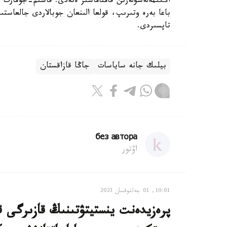
اڭگىمەلەسۋلەرىن قامتاماسىز ەتەدى. قاسىم-جومارت تو
باعا بەرە وتىرىپ، قولعا الىنعان جوبالاردى جالعاس
تاپسىردى.
بيلىك جانە ساياسات
جاڭا قازاقستان
без автора
اۆتور
10:01, 01 جەلتوقسان 2023
پرەزيدەنت ينستيتۋتىنىڭ قازىرگى ق