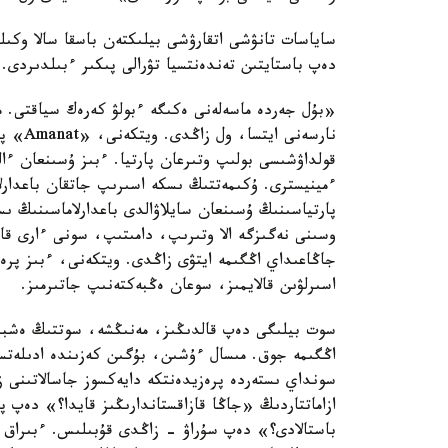
ساياسات تانۋشى اتقارۋشى بيلىكتەن باسقا سالا وكى
دەپ باستايتىن تەندەنتسيا تۋرالى پىكىر ءبىلدىردى.
نارسەن
پارتياسىنىڭ ۇسىنعان سايلاۋالدى باعدارلاماسىنىڭ ى
وسىنى نەگىزگە الا وتىرىپ، دامىتىپ، سونى ءارى قا
جاڭاعىداي اڭگىمە ايتۋى زاڭدى. ويتكەنى، ءبىز پرە
اسىرلۋىن قالايمىز، سوعان ەڭبەكتەنىپ جاتىرمىز.
سوت بيلىگى دەپ قالدىڭىز، مەنىڭشە، سوتتىڭ ەشبى
اڭگىمە جوق. مىسال ءۇشىن، بۇگىن كەزىندە ادىلەتسىز
سونداي ىستەردە پرەزيدەنتكە دايەكسوز جاسالاتىنى 
ازاماتتاردىڭ «جاڭا قازاقستاندارىڭىز قايدا؟» دەپ پ
باستالادى؟» دەپ سۇراۋ - زاڭدى قۇبىلىس. ءبىراق 