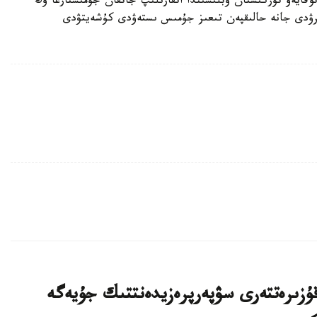
قايەۆ تۇركىستان وبلىسىندا اتقارىلىپ جاتقان جۇمىستارعا وڭ
تىرۋدى جانە حالىقپەن تىعىز جۇمىس ىستەۋدى كۇشەيتۋدى
ۇزىرەتتەرى سۋپەرپرەزيدەنتتىك جۇيەگە