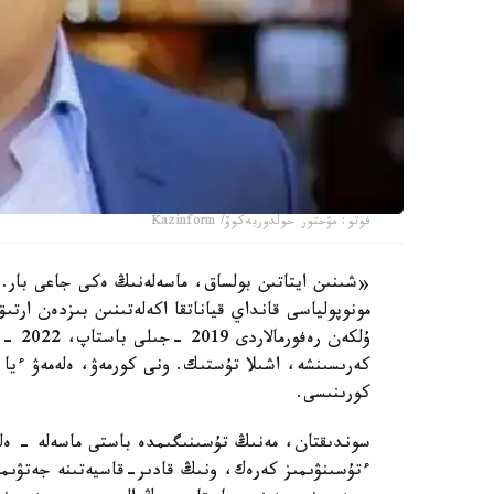
فوتو: مۋحتور حولدوربەكوۆ/ Kazinform
«شىنىن ايتاتىن بولساق، ماسەلەنىڭ ەكى جاعى بار. 
مونوپولياسى قانداي قياناتقا اكەلەتىنىن بىزدەن ارت
ۇلكەن
كەرىسىنشە، اشىلا تۇستىك. ونى كورمەۋ، ەلەمەۋ ءيا 
كورىنىسى.
سوندىقتان، مەنىڭ تۇسىنىگىمدە باستى ماسەلە - ەل
ءتۇسىنۋىمىز كەرەك، ونىڭ قادىر-قاسيەتىنە جەتۋىمى