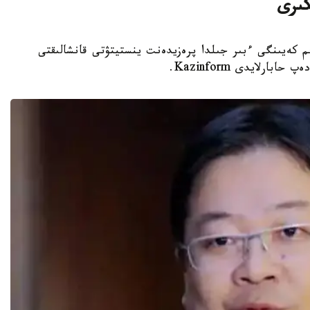
كىرى
 كەيىنگى ءبىر جىلدا پرەزيدەنت ينستيتۋتى قانشالىقتى
ارلايدى Kazinform.