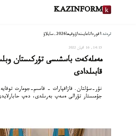
KAZINFORM
ترەند:
اقوردا
تاعايىنداۋ
وقيعا
2026-سايلاۋ
14:15, 16 اقپان 2022
مەملەكەت باسشىسى تۇركىستان وبلى
قابىلدادى
جۇمىستار تۋرالى ەسەپ بەرىلدى، دەپ حابارلايدى 