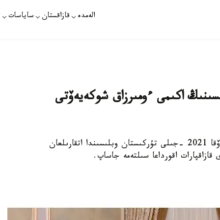
الەمدە
قازاقستان
ساياسات
ت
سىنىڭ اكىمى ءومىرزاق شوكەيەۆتى
نۇر-سۇلتان. قازاقپارات - قاسىم-جومارت توقايەۆقا 2021 -جىلى تۇركىستان وبلىسىندا اتقارىلعان
قازاقپارات اقورداعا سىلتەمە جاساپ.