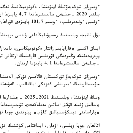
ءومىرزاق شوكەيەۆتىڭ ايتۋىنشا، ەكونوميكانىڭ نەگ
ءونىمى ءوندىرىلىپ، ءوسىم 101,7 پايىزدى قۇراعان.
بۇل ناتيجە وبلىستىڭ رەسپۋبليكاداعى ۇلەسى بويىنشا
-جىلمەن سالىستىرعاندا 4,1 پايىزعا ارتقان.
ءومىرزاق شوكەيەۆ تۇركىستان قالاسىن تۇركى الەمىنىڭ
جۇمىستارىنىڭ ءبىرىنشى كەزەڭى اياقتالىپ، الەۋمەتت
ونىڭ ايتۋىنشا، وب
«حالىق ۇنىنە قۇلاق اساتىن مەملەكەت» تۇجىرىمداما
«پاراساتتى ديسكۋسسيالىق كلۋب» پيلوتتىق جوبا تۋر
اتالعان جوبا وبلىس، اۋدان، ايماقتاعى كۇشتىك قۇر