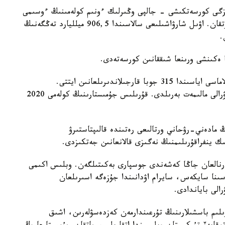
ىزگى كورسەتكىشى - جالپى وڭىرلىك ءونىم كولەمىنىڭ ءوسىمى
بىلتىر 2020 -جىلمەن سالىستىرعاندا 4,7 پايىزعا ارتقان. اۋىل شارۋاشىلىعى سالاسىندا 906,5 ميلليارد تەڭگەنىڭ
 ەكىنشى ورىنعا شىققانىن كورسەتەدى.
ايماق اكىمى «قاراپايىم زاتتار ەكونوميكاسى» باعدارلاماسى اياسىندا 315 جوبا قارجىلاندىرىلعانىن ايتتى.
پرەزيدەنتكە وڭىردەگى قۇرىلىس قارقىنىڭ ارتقانى تۋرالى مالىمەت بەرىلدى. قۇرىلىس جۇمىستارىنىڭ كولەمى 2020
 مادەني-رۋحاني ورتالىعى رەتىندە قالىپتاستىرۋ
ىك ينفراقۇرىلىمنىڭ نەگىزى قالانعانىن جەتكىزدى.
لىستىڭ 2021-2025 -جىلدارعا ارنالعان جاڭا كەشەندى جوسپارى بەكىتىلگەن. وبلىس اكىمى
سىنا سايكەس، سايرام اۋدانىندا جۇزەگە اسىرىلعان
الى باياندادى.
ىلىم باسشىلارىنىڭ تۇرعىندارمەن كەزدەسۋلەرىن، اشىق