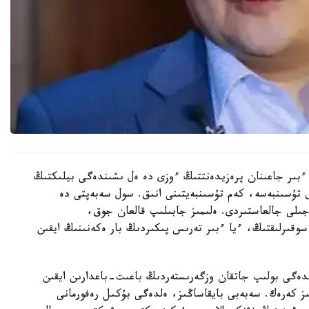
ءبىر جاعىنان پرەزيدەنتتىڭ ءوزى دە ەل ىشىندەگى بيلىكتىڭ
ىق تۇسىنبەسە، كەم تۇسىنبەيتىنى انىق. سول سەبەپتى دە
 رەفورمالاردى 2019 -جىلى باستاپ، 2022 -جىلى جالعاستىردى. ەلىمىز جابىلىپ قالعان جوق،
سوقىرلىقتىڭ، ءيا ءبىر تەرىس پىكىردىڭ بار ەكەنىنىڭ ايقىن
دەگى بولىپ جاتقان وزگەرىستەردىڭ باعىت-باعدارىن ايقىن
ز كەرەك. سەبەبى بايقاساڭىز، ەلدەگى بۇكىل رەفورمانى