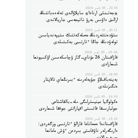
23:34, 05 تامىز 2026
«جەتىنشى ارنادا» سايلاۋالدى تەلەدەباتتىڭ
ارالىق داۋىس بەرۋ ناتيجەسى جاريالاندى
20:11, 05 تامىز 2026
ستۋدەنتتەردىڭ مەملەكەتتىك ستيپەندياسىن
تولەۋدىڭ جاڭا ءتارتىبى بەكىتىلدى
19:46, 05 تامىز 2026
قازاقستان 26 مۇناي-گاز ۋچاسكەسىن اۋكسيونعا
شىعارادى
18:09, 05 تامىز 2026
بەينەباقىلاۋ جۇيەلەرىنە ءبىرىڭعاي تالاپتار
ەنگىزىلدى
16:10, 05 تامىز 2026
ەكولوگيا مينيسترلىگى ىلە-بالقاشتاعى
جولبارىسقا قاتىستى اقپاراتتى جوققا شىعاردى
15:10, 05 تامىز 2026
قازاقستاندا ەمحاناعا قارالۋ ءتارتىبى وزگەردى:
دارىگەرلەر ناۋقاستى بىردەن ءۇش مامانعا