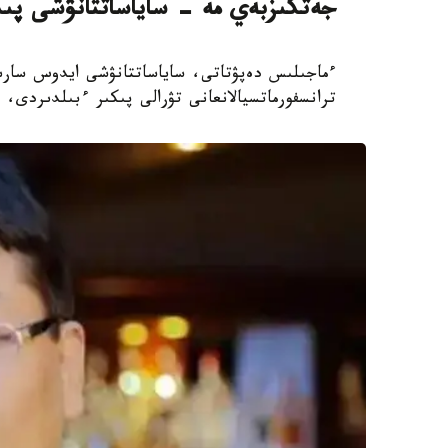
جەتكىزبەي مە - ساياساتتانۋشى پى
ءماجىلىس دەپۋتاتى، ساياساتتانۋشى ايدوس سارىم
ترانسفورماتسيالانعانى تۋرالى پىكىر ءبىلدىردى، دەپ حاب