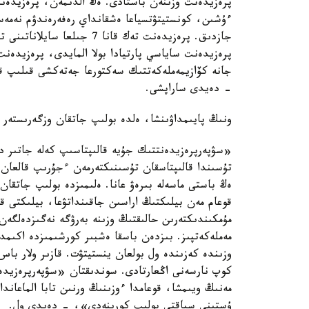
پرەزيدەنت وزىنەن باستادى. ەڭ الدىمەن، پرەزيدەنت
ءۇشىن، كونستيتۋتسياعا ەشقانداي رەفەرەندۋم نەمەسە 
جازدىق. پرەزيدەنت تەك قانا
پرەزيدەنت ساياسي پارتيادا بولا المايدى، پرەزيدەنت
جانە كۆازيمەملەكەتتىك سەكتورعا جەتەكشى قىلىپ قو
- دەيدى ساراپشى.
ونىڭ پايىمداۋىنشا، ەلدە بولىپ جاتقان وزگەرىستەر قو
«سۋپەرپرەزيدەنتتىك جۇيە قالىپتاسىپ كەلە جاتىر د
تۇسىندا قالىپتاسقان تۇسىنىكتەرمەن ءجۇرىپ قالعان
ەڭ باستى ماسەلە بىرەۋ عانا. ەلىمىزدە بولىپ جاتقان 
قوعام مەن بيلىكتىڭ اراسىن جاقىنداتۋعا، بيلىكتى 
مۇمكىندىكتەرىن حالىقتىڭ وزىنە بەرۋگە نەگىزدەلگەن
مەملەكەتپىز. بىزدەن باسقا ەشبىر كورشىمىزدە اكىم
وزىندە كەزىندە ول بولعان ينستيتۋت. قازىر ولار با
كوپ نارسەنى اڭعارتادى. سوندىقتان «سۋپەرپرەزيدەن
مەنىڭ ويىمشا، قوعامدا ءوزىنىڭ ورنىن تابا الماعاندا
ۇستىنى سياقتى بولىپ كورىنەدى»، - دەيدى ول.