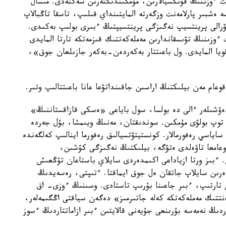
 ءوزىنىڭ فۋنكسيالارىن، مۇمكىندىكتەرىن شەكتەدى. مىسال
ەشبىر پارلامەنت وزگەرتە المايتىنداي قىلىپ، تاسقا تاڭبالاپ
 7 جىلعا سايلاناتىنى تۋرالى پرينتسيپ نەگىزگى پرينتسيپتىڭ ءبىرى بولىپ بەكىدى.
 ءوزىنىڭ تۋىسقاندارىن مەملەكەتتىك قىزمەتكە تارتا المايدى
يا المايدى. ول باعىتتار بەكەردەن-بەكەر جازىلعان جوق»،
عام مەن بيلىكتىڭ اراسىن جاقىنداتۋعا عانا باعىتتالىپ وتىر.
ەۋشىلەر ءالى دە بولسا، سول باياعى «ەسكى قازاقستاننىڭ»
 توپ بولۋى مۇمكىن. سوندىقتان، مەنىڭ ويىمشا، بۇل جەردە
ساياسي رەفورمالار. كونستيتۋتسيالىق رەفورما اينالىپ كەلگەندە
قوعامعا تاۋەلدى ەتۋگە، بيلىكتىڭ نەگىزگى كۇشىن،
. ءبىز ورتا ازياداعى اكىمدەردى سايلاي باستاعان تۇڭعىش
دەرىن سايلاپ جاتقان ەل جوق ايماقتا. ءتىپتى، رەسەيدىڭ
س تارتىپ، ءبىر جاعىنا بۇرىپ تاستادى. وسىنىڭ ءوزى- اق
تتىك مەملەكەتكە كەلە جاتىرمىز» دەگەن سياقتى اڭگىمەلەر،
ردىڭ نەمەسە بۇرىنعى جۇيەنى قالايتىن ءبىر ازاماتتاردىڭ ءسوز