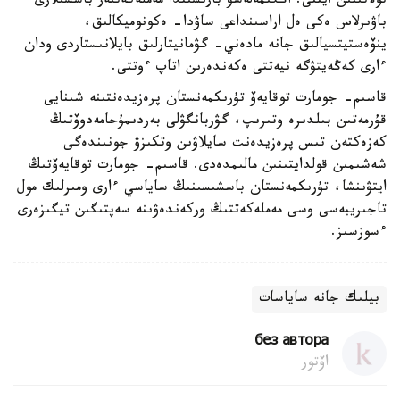
تولاتىنىن ايتتى. اڭگىمەلەسۋ بارىسىندا مەملەكەتتەر باسشىلارى
باۋىرلاس ەكى ەل اراسىنداعى ساۋدا- ەكونوميكالىق،
ينۆەستيتسيالىق جانە مادەني- گۋمانيتارلىق بايلانىستاردى ودان
ءارى كەڭەيتۋگە نيەتتى ەكەندەرىن اتاپ ءوتتى.
قاسىم- جومارت توقايەۆ تۇرىكمەنستان پرەزيدەنتىنە شىنايى
قۇرمەتىن بىلدىرە وتىرىپ، گۋربانگۋلى بەردىمۇحامەدوۆتىڭ
كەزەكتەن تىس پرەزيدەنت سايلاۋىن وتكىزۋ جونىندەگى
شەشىمىن قولدايتىنىن مالىمدەدى. قاسىم- جومارت توقايەۆتىڭ
ايتۋىنشا، تۇرىكمەنستان باسشىسىنىڭ ساياسي ءارى ومىرلىك مول
تاجىريبەسى وسى مەملەكەتتىڭ وركەندەۋىنە سەپتىگىن تيگىزەرى
ءسوزسىز.
بيلىك جانە ساياسات
без автора
اۆتور