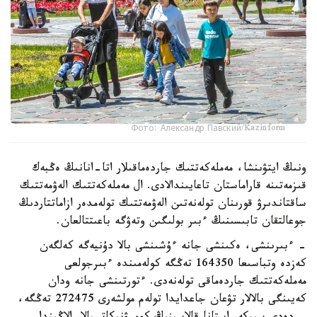
Фото: Александр Павский/Kazinform
ونىڭ ايتۋىنشا، مەملەكەتتىك جاردەماقىلار اتا-انانىڭ ەڭبەك
قىزمەتىنە قاراماستان تاعايىندالادى. ال مەملەكەتتىك الەۋمەتتىك
ساقتاندىرۋ قورىنان تولەنەتىن الەۋمەتتىك تولەمدەر ازاماتتاردىڭ
جوعالتقان تابىسىنىڭ ءبىر بولىگىن وتەۋگە باعىتتالعان.
- ءبىرىنشى، ەكىنشى جانە ءۇشىنشى بالا دۇنيەگە كەلگەن
كەزدە وتباسىعا 164350 تەڭگە كولەمىندە ءبىرجولعى
مەملەكەتتىك جاردەماقى تولەنەدى. ءتورتىنشى جانە ودان
كەيىنگى بالالار تۋعان جاعدايدا تولەم مولشەرى 272475 تەڭگە،