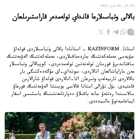
16:44, 06 تامىز 2026
بالالى وتباسىلارعا قانداي تولەمدەر قاراستىرىلعان
استانا. KAZINFORM - استانادا بالالى وتباسىلاردى قولداۋ
جۇيەسى مەملەكەتتىك جاردەماقىلاردى، مەملەكەتتىك الەۋمەتتىك
ساقتاندىرۋ قورىنان تولەنەتىن تولەمدەردى، كوپبالالى وتباسىلار
مەن ماراپاتتالعان انالاردى، سونداي-اق مۇگەدەكتىگى بار
بالالاردى تاربيەلەپ وتىرعان اتا-انالاردى قولداۋ شارالارىن
قامتيدى. بۇل تۋرالى استانا قالاسى بويىنشا الەۋمەتتىك قورعاۋ
سالاسىندا رەتتەۋ جانە باقىلاۋ دەپارتامەنتىنىڭ باسشىسى اسقار
ايماعامبەتوۆ مالىمدەدى.