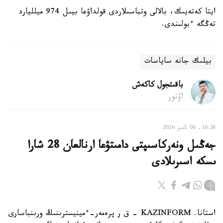
ايتا كەتەيىك، بالالى وتباسىلاردى قولداۋعا بيىل 974 ميلليارد
تەڭگە ءبولىندى.
بيلىك جانە ساياسات
باقىتجول كاكەش
اۆتور
16:28, 06 تامىز 2026
جەڭىل ونەركاسىپتى دامىتۋعا ارنالعان 28 شارا
ىسكە اسىرىلادى
استانا. KAZINFORM - ق ر پرەمەر-ءمينيسترىنىڭ ورىنباسارى