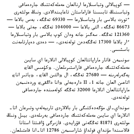
— كوپبالالى وتباسىلارعا ارنالعان مەملەكەتتىك جاردەماقى
وتباسىنىڭ تابىسىنا قاراماستان تاعايىندالادى. ونىڭ مولشەرى
ءتورت بالاسى بار وتباسىلارعا — 69330 تەڭگە، بەس بالاعا —
86673 تەڭگە، التى بالاعا — 104000 تەڭگە، جەتى بالاعا —
121360 تەڭگە. سەگىز جانە ودان كوپ بالاسى بار وتباسىلارعا
ءار بالاعا 17300 تەڭگەدەن تولەنەدى، — دەدى دەپارتامەنت
باسشىسى.
سونىمەن قاتار ماراپاتتالعان كوپبالالى انالارعا اي سايىن
مەملەكەتتىك جاردەماقى قاراستىرىلعان. «كۇمىس القا»
يەگەرلەرىنە — 27680 تەڭگە، ال «التىن القا»، «باتىر انا»
اتاعىن العان جانە 1، II دارەجەلى «انا داڭقى» وردەنىمەن
ماراپاتتالعان انالارعا 32000 تەڭگە كولەمىندە جاردەماقى
تولەنەدى.
سونداي-اق مۇگەدەكتىگى بار بالالاردى تاربيەلەپ وتىرعان اتا-
انالارعا اي سايىن مەملەكەتتىك جاردەماقى بەرىلەدى. بيىل ونىڭ
مولشەرى 81871 تەڭگەنى قۇرايدى. قازىرگى ۋاقىتتا استانا
قالاسىندا مۇنداي قولداۋ شاراسىمەن 12786 اتا-انا قامتىلعان.