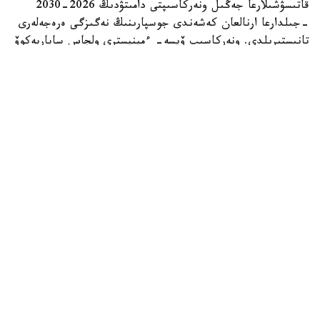
قاتىسۋشىلارعا جەڭىل ونەركاسىپتى دامىتۋدىڭ 2026-2030
-جىلدارعا ارنالعان كەشەندى جوسپارىنىڭ نەگىزگى ەرەجەلەرى
تانىستىرىلدى. ونەركاسىپ ۆيسە- ءمينيسترى ولجاس ساپاربەكوۆ
اتاپ وتكەندەي، قۇجات زاڭناما، ساتىپ الۋ تەتىگىن جەتىلدىرۋ،
«كولەڭكەلى» يمپورتقا قارسى ءىس-قيمىل، ينۆەستيتسيا تارتۋ،
وتاندىق برەندتى دامىتۋ مەن كادر دايارلاۋعا ارنالعان 28 ءىس-
شارانى قامتيدى.