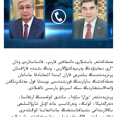
مەملەكەتتەر باسشىلارى ەكىجاقتى قارىم- قاتىناستاردى ودان
ءارى نىعايتۋدىڭ پەرسپەكتيۆالارىن، ونىڭ ىشىندە قازاقستان
پرەزيدەنتىنىڭ بىلتىرعى قازان ايىندا اشحابادقا جاساعان
مەملەكەتتىك ساپارىنىڭ قورىتىندىسى بويىنشا قول جەتكىزىلگەن
ۋاعدالاستىقتاردىڭ ىسكە اسىرىلۋ بارىسىن تالقىلادى.
پرەزيدەنتتەر ءوزارا ساۋدا- ساتتىق كولەمىنىڭ ارتقانىنا،
ەنەرگەتيكا، كولىك، ونەركاسىپ جانە اۋىل شارۋاشىلىعى
سالالارىنداعى ىنتىماقتاستىقتىڭ جاندانعانىنا كوڭىلدەرى