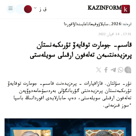
KAZINFORM
ق ز
ترەند:
2026-سايلاۋ
وقيعا
تاعايىنداۋ
اقوردا
17:51, 14 اقپان 2022
قاسىم- جومارت توقايەۆ تۇرىكمەنستان
پرەزيدەنتىمەن تەلەفون ارقىلى سويلەستى
نۇر- سۇلتان. قازاقپارات - پرەزيدەنت قاسىم- جومارت توقايەۆ
تۇرىكمەنستان پرەزيدەنتى گۋربانگۋلى بەردىمۇحامەدوۆپەن
تەلەفون ارقىلى سويلەستى، دەپ حابارلايدى اقوردانىڭ باسپا
ءسوز قىزمەتى.