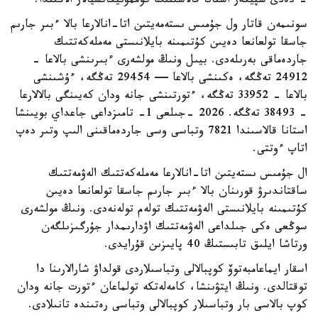
- دەدى سپيكەر استانا قالاسىنىڭ كوممۋنيكاتسيالار الاڭىندا.
سونىمەن قاتار ول جۇمىس ىستەمەيتىن اتا-انالارعا بالا ءبىر جارىم
جاسقا تولعانعا دەيىن كۇتىمىنە بايلانىستى مەملەكەتتىك
جاردەماقى بەرىلەدى. بيىل ونىڭ مولشەرى ءبىرىنشى بالاعا -
24912 تەڭگە، ەكىنشى بالاعا — 29454 تەڭگە، ءۇشىنشى
بالاعا - 33952 تەڭگە، ءتورتىنشى جانە ودان كەيىنگى بالالارعا
- 38493 تەڭگە. 2026 -جىلعى 1- تامىزداعى جاعداي بويىنشا
استانا قالاسىندا 7821 وتباسى وسى جاردەماقىنى الىپ وتىر دەپ
اتاپ ءوتتى.
ال جۇمىس ىستەيتىن اتا-انالارعا مەملەكەتتىك الەۋمەتتىك
ساقتاندىرۋ قورىنان بالا ءبىر جارىم جاسقا تولعانعا دەيىن
كۇتىمىنە بايلانىستى الەۋمەتتىك تولەم تولەنەدى. ونىڭ مولشەرى
سوڭعى ەكى جىلداعى الەۋمەتتىك اۋدارىمدار جۇرگىزىلگەن
ورتاشا ايلىق تابىستىڭ 40 پايىزىن قۇرايدى.
اسقار ايماعامبەتوۆ كوپبالالى وتباسىلاردى قولداۋ شارالارىنا دا
توقتالدى. ونىڭ ايتۋىنشا، كامەلەتكە تولماعان ءتورت جانە ودان
كوپ بالاسى بار وتباسىلار كوپبالالى وتباسى رەتىندە تانىلادى.