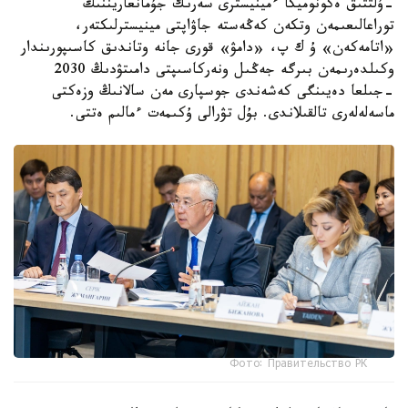
-ۇلتتىق ەكونوميكا ءمينيسترى سەرىك جۇمانعاريننىڭ
توراعالىعىمەن وتكەن كەڭەستە جاۋاپتى مينيسترلىكتەر،
«اتامەكەن» ۇ ك پ، «دامۋ» قورى جانە وتاندىق كاسىپورىندار
وكىلدەرىمەن بىرگە جەڭىل ونەركاسىپتى دامىتۋدىڭ 2030
-جىلعا دەيىنگى كەشەندى جوسپارى مەن سالانىڭ وزەكتى
ماسەلەلەرى تالقىلاندى. بۇل تۋرالى ۇكىمەت ءمالىم ەتتى.
Фото: Правительство РК