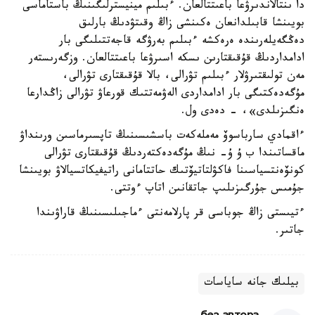
دا ىنتالاندىرۋعا باعىتتالعان. ءبىلىم مينيسترلىگىنىڭ باستاماسى
بويىنشا قابىلدانعان ەكىنشى زاڭ وقىتۋدىڭ بارلىق
دەڭگەيلەرىندە ەرەكشە ءبىلىم بەرۋگە قاجەتتىلىگى بار
ادامداردىڭ قۇقىقتارىن ىسكە اسىرۋعا باعىتتالعان. وزگەرىستەر
مەن تولىقتىرۋلار ءبىلىم تۋرالى، بالا قۇقىقتارى تۋرالى،
مۇگەدەكتىگى بار ادامداردى الەۋمەتتىك قورعاۋ تۋرالى زاڭدارعا
ەنگىزىلدى»، - دەدى ول.
ءاقمادي سارباسوۆ مەملەكەت باسشىسىنىڭ تاپسىرماسىن ورىنداۋ
ماقساتىندا ب ۇ ۇ- نىڭ مۇگەدەكتەردىڭ قۇقىقتارى تۋرالى
كونۆەنتسياسىنا فاكۋلتاتيۆتىك حاتتامانى راتيفيكاتسيالاۋ بويىنشا
جۇمىس جۇرگىزىلىپ جاتقانىن اتاپ ءوتتى.
ءتيىستى زاڭ جوباسى قر پارلامەنتى ءماجىلىسىنىڭ قاراۋىندا
جاتىر.
بيلىك جانە ساياسات