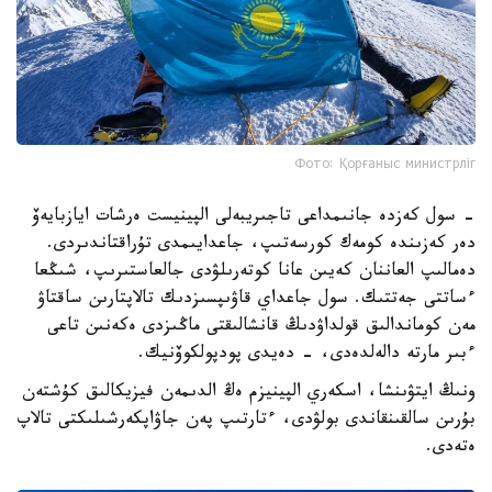
Фото: Қорғаныс министрліг
- سول كەزدە جانىمداعى تاجىريبەلى الپينيست ەرشات ايازبايەۆ
دەر كەزىندە كومەك كورسەتىپ، جاعدايىمدى تۇراقتاندىردى.
دەمالىپ العاننان كەيىن عانا كوتەرىلۋدى جالعاستىرىپ، شىڭعا
ءساتتى جەتتىك. سول جاعداي قاۋىپسىزدىك تالاپتارىن ساقتاۋ
مەن كوماندالىق قولداۋدىڭ قانشالىقتى ماڭىزدى ەكەنىن تاعى
ءبىر مارتە دالەلدەدى، - دەيدى پودپولكوۆنيك.
ونىڭ ايتۋىنشا، اسكەري الپينيزم ەڭ الدىمەن فيزيكالىق كۇشتەن
بۇرىن سالقىنقاندى بولۋدى، ءتارتىپ پەن جاۋاپكەرشىلىكتى تالاپ
ەتەدى.