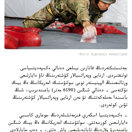
Фото: Қорғаныс министрліг
جەتىستىكتەردىڭ قاتارىن بيىلعى دەنالي ەكسپەديتسياسى
تولىقتىردى. ارنايى وپەراتسيالار كۇشتەرىنىڭ تاۋ دايارلىعى
ورتالىعىنىڭ الپينيستەر توبى سولتۇستىك امەريكانىڭ ەڭ بيىك
نۇكتەسى - دەنالي شىڭىن (6190 مەتر) باعىندىرىپ، شىڭ
باسىندا مەملەكەتتىك تۋ مەن ارنايى وپەراتسيالار كۇشتەرىنىڭ
تۋىن كوتەردى.
- ەكسپەديتسيا اسكەري قىزمەتشىلەردىڭ جوعارى كاسىبي
دايارلىعىن كورسەتتى. سولتۇستىك امەريكانىڭ ەڭ بيىك شىڭىن
باعىندىرۋ ولاردىڭ تاباندىلىعىن پاش ەتتى، - دەپ حابارلادى