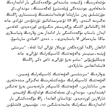
مۇشەلەرىنىڭ، ۇكىمەت جانىنداعى مۇگەدەكتىگى بار ادامداردىڭ
ماسەلەلەرى جونىندەگى ۇيلەستىرۋ كەڭەسىنىڭ، سونداي-اق
جۇرتشىلىق پەن ساراپتاما قوعامداستىعىنىڭ ۇسىنىستارى زاڭنىڭ
نەگىزىنە الىندى. زاڭ 19 تۇجىرىمدامالىق تۇزەتۋدەن تۇرادى جانە
16 زاڭنامالىق اكتىگە وزگەرىستەر ەنگىزۋدى كوزدەيدى. كەلەسى
ايدان باستاپ مۇگەدەكتىگى بار ادامدار مەن ولاردىڭ وتباسىلارى
جاڭا جاردەماقى الا باستايدى»، - دەدى ءاقمادي سارباسوۆ.
اتالعان زاڭدا كوزدەلگەن نورمالار تۋرالى ايتا كەلە، ءبىرىنشى
ۆيتسە-مينيستر «الەۋمەتتىك كاسىپكەرلىك تۋرالى» جانە
«ينكليۋزيۆتى ءبىلىم بەرۋ تۋرالى» تاعى ەكى زاڭنىڭ
قابىلدانعانىن حابارلادى.
«ولاردىڭ ءبىرىنشىسى الەۋمەتتىك كاسىپكەرلىك ۇعىمىن،
الەۋمەتتىك كاسىپكەرلىك سۋبەكتىلەرىنىڭ نەگىزگى مىندەتتەرى
مەن ساناتتارىن، الەۋمەتتىك كاسىپكەر مارتەبەسىن بەرۋ تەتىگىن
ايقىندايدى، سونداي-اق مەملەكەتتىك قولداۋدىڭ اۋقىمدى
شارالارىن كوزدەيدى. تۇتاستاي العاندا، زاڭ مۇگەدەكتىگى بار
ادامداردىڭ ىسكەرلىك بەلسەندىلىگىن دە، جۇمىسپەن قامتىلۋىن