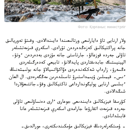
Фото: Қорғаныс министрліг
ولار ارنايى تاۋ دايارلىعى ورتالىعىندا دايىندالادى. وقىتۋ تەوريالىق
جانە پراكتيكالىق كەزەڭدەردەن تۇرادى. اسكەري قىزمەتشىلەر
تاۋلى جەردە قوزعالۋ، جارتاستى جانە مۇزدى بەدەردەن ءوتۋ،
الپينيستىك جابدىقتاردى پايدالانۋ، تابيعي كەدەرگىلەردى
ەڭسەرۋ، زارداپ شەككەندەردى ەۆاكۋاتسيالاۋ جانە بولىمشەنىڭ
ءىس- قيمىلىن ۇيىمداستىرۋ تاسىلدەرىن مەڭگەرەدى. ال العان
ءبىلىمى ارنايى پوليگوندارداعى تاكتيكالىق وقۋ-جاتتىعۋلاردا
شىڭدالادى.
كۋرسقا فيزيكالىق دايىندىعى جوعارى ءارى دەنساۋلىعى تاۋلى
جەردە قىزمەت اتقارۋعا جارامدى اسكەري قىزمەتشىلەر عانا
قابىلدانادى.
- ۇمىتكەرلەردىڭ فيزيكالىق مۇمكىندىكتەرى، مورالدىق-