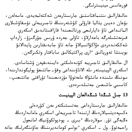
قورعانىس مينيسترلىگى.
حالىقارالىق ىنتىماقتاستىق جارىستارمەن شەكتەلمەيدى. ماسەلەن،
بۇعان دەيىن يتاليا قارۋلى كۇشتەرىنىڭ تاجىريبەلى نۇسقاۋشىلارى
الماتىداعى تاۋ دايارلىعى ورتالىعىندا قازاقستاندىق اسكەري
قىزمەتشىلەرگە باعدارلاۋ، تاۋلى جەردە ۇرىس جۇرگىزۋ، زارداپ
شەككەندەردى ەۆاكۋاتسيالاۋ جانە تاۋ جابدىقتارىن پايدالانۋ
بويىنشا تەوريالىق ءارى پراكتيكالىق ساباقتار وتكىزگەن.
ال حالىقارالىق تاجىريبە كۇندەلىكتى دايىندىقپەن ۇشتاسادى.
اسكەري الپينيستەر ىلە الاتاۋىنداعى وقۋ-جاتتىعۋ پوليگوندارىندا،
سونىڭ ىشىندە مانشۇك مامەتوۆا مۇزدىعىندا تۇراقتى جاتتىعىپ،
كاسىبي ماشىعىن جەتىلدىرەدى.
13 جىل شىڭدا شىڭدالعان الپينيست
حالىقارالىق جارىستارداعى جەتىستىكتەر مەن كۇردەلى
ەكسپەديتسيالاردىڭ ارتىندا تاجىريبەلى اسكەري مامانداردىڭ
ەڭبەگى تۇر. سولاردىڭ ءبىرى - پودپولكوۆنيك امانجول
راحمەتوۆ. ول - اسكەري ءبولىم كومانديرىنىڭ جاۋىنگەرلىك جانە