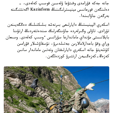
جانە جەكە قۇرامدى وقىتۋعا ۇلەسىن قوسىپ كەلەدى، -
دەلىنگەن قورعانىس مينيسترلىگىنىڭ Kazinform اگەنتتىگىنە
بەرگەن جاۋابىندا.
اسكەري الپينيستىڭ دايارلىعى بىرنەشە بىلىكتىلىك دەڭگەيىنەن
تۇرادى. تاۋلى وڭىرلەردە جاۋىنگەرلىك مىندەتتەردىڭ ارتۋىنا
بايلانىستى مۇنداي ماماندارعا سۇرانىس ءوسىپ كەلەدى. وسىعان
وراي وقۋ باعدارلامالارىن جەتىلدىرۋ، نۇسقاۋشىلار قۇرامىن
كۇشەيتۋ جانە اسكەري دايارلىقتان وتەتىن ماماندار سانىن
كەزەڭ-كەزەڭىمەن ارتتىرۋ كوزدەلگەن.