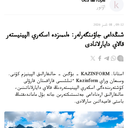
без автора
اۆتور
09:12, 08 تامىز 2026
شىڭداعى جاۋىنگەرلەر: ەلىمىزدە اسكەري الپينيستەر
قالاي دايارلانادى
استانا. KAZINFORM - بۇگىن - حالىقارالىق الپينيزم كۇنى.
وسىعان وراي Kazinform ءتىلشىسى قازاقستان قارۋلى
كۇشتەرىندەگى اسكەري الپينيستەردىڭ قالاي دايارلاناتىنىن،
حالىقارالىق ارەناداعى جەتىستىكتەرىن جانە بۇل ماماندىقتىڭ
باستى قاعيداتىن سارالادى.