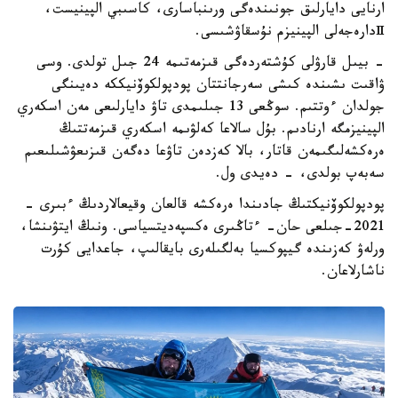
ارنايى دايارلىق جونىندەگى ورىنباسارى، كاسىبي الپينيست،
Ⅱدارەجەلى الپينيزم نۇسقاۋشىسى.
- بيىل قارۋلى كۇشتەردەگى قىزمەتىمە 24 جىل تولدى. وسى
ۋاقىت ىشىندە كىشى سەرجانتتان پودپولكوۆنيككە دەيىنگى
جولدان ءوتتىم. سوڭعى 13 جىلىمدى تاۋ دايارلىعى مەن اسكەري
الپينيزمگە ارنادىم. بۇل سالاعا كەلۋىمە اسكەري قىزمەتتىڭ
ەرەكشەلىگىمەن قاتار، بالا كەزدەن تاۋعا دەگەن قىزىعۋشىلىعىم
سەبەپ بولدى، - دەيدى ول.
پودپولكوۆنيكتىڭ جادىندا ەرەكشە قالعان وقيعالاردىڭ ءبىرى -
2021-جىلعى حان- ءتاڭىرى ەكسپەديتسياسى. ونىڭ ايتۋىنشا،
ورلەۋ كەزىندە گيپوكسيا بەلگىلەرى بايقالىپ، جاعدايى كۇرت
ناشارلاعان.