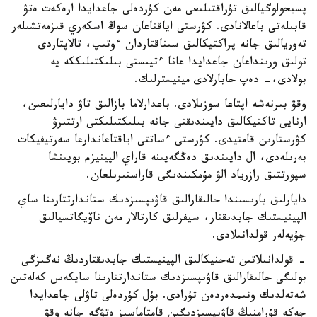
پسيحولوگيالىق تۇراقتىلىعى مەن كۇردەلى جاعدايدا ارەكەت ەتۋ
قابىلەتى باعالانادى. كۋرستى اياقتاعان سوڭ اسكەري قىزمەتشىلەر
تەوريالىق جانە پراكتيكالىق سىناقتاردان ءوتىپ، تالاپتاردى
تولىق ورىنداعان جاعدايدا عانا ءتيىستى بىلىكتىلىككە يە
بولادى،- دەپ حابارلادى مينيسترلىك.
وقۋ بىرنەشە اپتاعا سوزىلادى. باعدارلاما بازالىق تاۋ دايارلىعىن،
ارنايى تاكتيكالىق دايىندىقتى جانە بىلىكتىلىكتى ارتتىرۋ
كۋرستارىن قامتيدى. كۋرستى ءساتتى اياقتاعاندارعا سەرتيفيكات
بەرىلەدى، ال دايىندىق دەڭگەيىنە قاراي الپينيزم بويىنشا
سپورتتىق رازرياد الۋ مۇمكىندىگى قاراستىرىلعان.
دايارلىق بارىسىندا حالىقارالىق قاۋىپسىزدىك ستاندارتتارىنا ساي
الپينيستىك جابدىقتار، سيفرلىق كارتالار مەن ناۆيگاتسيالىق
جۇيەلەر قولدانىلادى.
- قولدانىلاتىن تەحنيكالىق الپينيستىك جابدىقتاردىڭ نەگىزگى
بولىگى حالىقارالىق قاۋىپسىزدىك ستاندارتتارىنا سايكەس كەلەتىن
شەتەلدىك ونىمدەردەن تۇرادى. بۇل كۇردەلى تاۋلى جاعدايدا
جەكە قۇرامنىڭ قاۋىپسىزدىگىن قامتاماسىز ەتۋگە جانە وقۋ