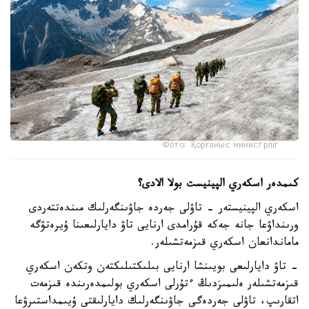
Фото: Қорғаныс министрліг
كىمدەر اسكەري الپينيست بولا الادى؟
اسكەري الپينيستەر - تاۋلى جەردە جاۋىنگەرلىك مىندەتتەردى
ورىنداۋعا جانە جەكە قۇرامدى ارنايى تاۋ دايارلىعىنا ۇيرەتۋگە
ماماندانعان اسكەري قىزمەتشىلەر.
- تاۋ دايارلىعى بويىنشا ارنايى بىلىكتىلىكتەن وتكەن اسكەري
قىزمەتشىلەر ەلىمىزدىڭ ءتۇرلى اسكەري بولىمدەرىندە قىزمەت
اتقارىپ، تاۋلى جەردەگى جاۋىنگەرلىك دايارلىقتى ۇيىمداستىرۋعا