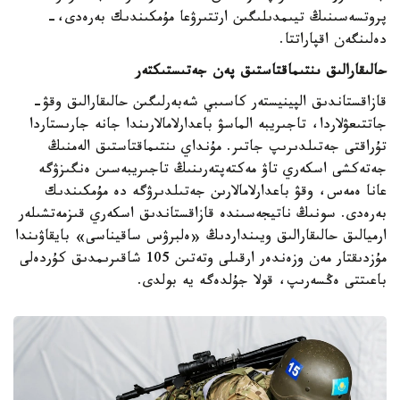
پروتسەسىنىڭ تيىمدىلىگىن ارتتىرۋعا مۇمكىندىك بەرەدى،-
دەلىنگەن اقپاراتتا.
حالىقارالىق ىنتىماقتاستىق پەن جەتىستىكتەر
قازاقستاندىق الپينيستەر كاسىبي شەبەرلىگىن حالىقارالىق وقۋ-
جاتتىعۋلاردا، تاجىريبە الماسۋ باعدارلامالارىندا جانە جارىستاردا
تۇراقتى جەتىلدىرىپ جاتىر. مۇنداي ىنتىماقتاستىق الەمنىڭ
جەتەكشى اسكەري تاۋ مەكتەپتەرىنىڭ تاجىريبەسىن ەنگىزۋگە
عانا ەمەس، وقۋ باعدارلامالارىن جەتىلدىرۋگە دە مۇمكىندىك
بەرەدى. سونىڭ ناتيجەسىندە قازاقستاندىق اسكەري قىزمەتشىلەر
ارميالىق حالىقارالىق ويىنداردىڭ «ەلبرۋس ساقيناسى» بايقاۋىندا
مۇزدىقتار مەن وزەندەر ارقىلى وتەتىن 105 شاقىرىمدىق كۇردەلى
باعىتتى ەڭسەرىپ، قولا جۇلدەگە يە بولدى.