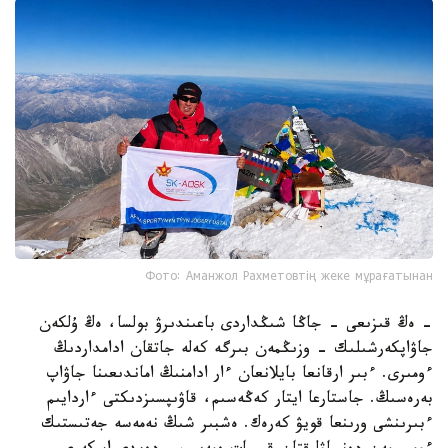
Фото: Аманжол Рахметовтің жеке мұрағатынан
- ەڭ قىزىعى - جاڭا شىڭداردى باعىندىرۋ بولسا، ەڭ ۇلكەن
جاۋاپكەرشىلىك - وزىڭمەن بىرگە كەلە جاتقان ادامداردىڭ
ءومىرى. ءبىر ارقانعا بايلانعان ءار ادامنىڭ اماندىعىنا جاۋاپ
بەرەسىڭ. جاستارعا ايتار كەڭەسىم، قاۋىپسىزدىكتى ءاردايىم
ءبىرىنشى ورىنعا قويۋ كەرەك. ەشبىر شىڭ نەمەسە جەتىستىك