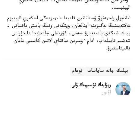
ءومىر مەن دەنساۋلىقتان قىمبات ەمەس،- دەيدى اسكەري
الپينيست.
امانجول راحمەتوۆ ۇستاناتىن قاعيدا ەلىمىزدەگى اسكەري الپينيزم
مەكتەبىنىڭ نەگىزىنە اينالعان. ويتكەنى ونىڭ باستى ماقساتى -
بيىك شىڭدى باعىندىرۋ ەمەس، كۇردەلى جاعدايدا دا دۇرىس
شەشىم قابىلداپ، ادام ءومىرىن ساقتاي الاتىن كاسىبي مامان
قالىپتاستىرۋ.
بيلىك جانە ساياسات
قوعام
ريزابەك نۇسىپبەك ۇلى
اۆتور
08:40, 08 تامىز 2026
اكىمدىك گرانتتارىنا قۇجات قابىلداۋ باستالدى