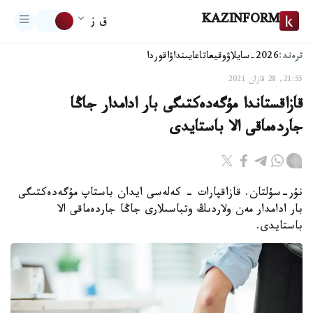
KAZINFORM
ق ز
ترەند:
2026-سايلاۋ
وقيعا
تاعايىنداۋ
اقوردا
21:55, 28 قازان 2021
قازاقستاندا مۇگەدەكتىگى بار ادامدار جاڭا
جاردەماقى الا باستايدى
نۇر-سۇلتان. قازاقپارات - كەلەسى ايدان باستاپ مۇگەدەكتىگى
بار ادامدار مەن ولاردىڭ وتباسىلارى جاڭا جاردەماقى الا
باستايدى.