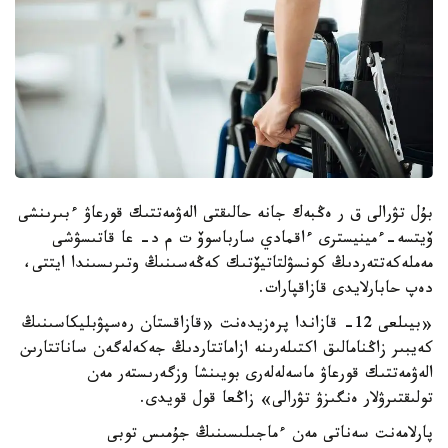
بۇل تۋرالى ق ر ەڭبەك جانە حالىقتى الەۋمەتتىك قورعاۋ ءبىرىنشى
ۆيتسە-ءمينيسترى ءاقمادي سارباسوۆ ت م د- عا قاتىسۋشى
مەملەكەتتەردىڭ كونسۋلتاتيۆتىك كەڭەسىنىڭ وتىرىسىندا ايتتى،
دەپ حابارلايدى قازاقپارات.
«بيىلعى 12- قازاندا پرەزيدەنت «قازاقستان رەسپۋبليكاسىنىڭ
كەيبىر زاڭنامالىق اكتىلەرىنە ازاماتتاردىڭ جەكەلەگەن ساناتتارىن
الەۋمەتتىك قورعاۋ ماسەلەلەرى بويىنشا وزگەرىستەر مەن
تولىقتىرۋلار ەنگىزۋ تۋرالى» زاڭعا قول قويدى.
پارلامەنت سەناتى مەن ءماجىلىسىنىڭ جۇمىس توبى