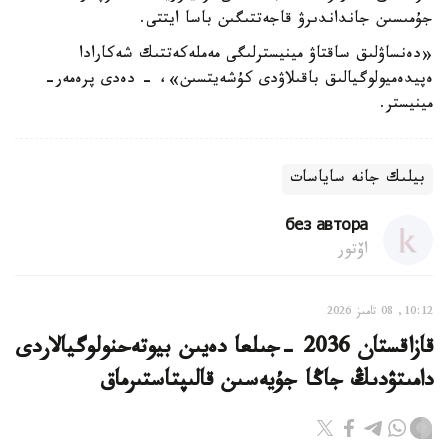
جۇمىسىن جانداندىرۋ قاجەتتىگىن باسا ايتتى.
«دەنساۋلىق ساقتاۋ مينيسترلىگى مەملەكەتتىك شەكارادا
ەپيدەميولوگيالىق باقىلاۋدى كۇشەيتسىن»، - دەدى پرەمەر-
مينيستر.
بيلىك جانە ساياسات
без автора
اۆتور
10:12, 08 تامىز 2026
قازاقستان 2036 -جىلعا دەيىن بيوتەحنولوگيالاردى
دامىتۋدىڭ جاڭا جۇيەسىن قالىپتاستىرماق