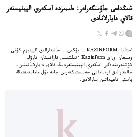
شىڭداعى جاۋىنگەرلەر: ەلىمىزدە اسكەري الپينيستەر
قالاي دايارلانادى
استانا. KAZINFORM - بۇگىن - حالىقارالىق الپينيزم كۇنى.
وسىعان وراي Kazinform ءتىلشىسى قازاقستان قارۋلى
كۇشتەرىندەگى اسكەري الپينيستەردىڭ قالاي دايارلاناتىنىن،
حالىقارالىق ارەناداعى جەتىستىكتەرىن جانە بۇل ماماندىقتىڭ
باستى قاعيداتىن سارالادى.