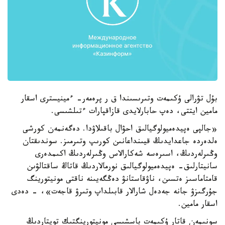
بۇل تۋرالى ۇكىمەت وتىرىسىندا ق ر پرەمەر- ءمينيسترى اسقار
مامين ايتتى، دەپ حابارلايدى قازاقپارات ءتىلشىسى.
«جالپى ەپيدەميولوگيالىق احۋال باقىلاۋدا. دەگەنمەن كورشى
ەلدەردە جاعدايدىڭ قيىنداعانىن كورىپ وتىرمىز. سوندىقتان
وڭىرلەردىڭ، اسىرەسە شەكارالاس وڭىرلەردىڭ اكىمدەرى
سانيتارلىق- ەپيدەميولوگيالىق نورمالاردىڭ قاتاڭ ساقتالۋىن
قامتاماسىز ەتسىن، ناۋقاستانۋ دەڭگەيىنە ناقتى مونيتورينگ
جۇرگىزۋ جانە جەدەل شارالار قابىلداپ وتىرۋ قاجەت»، - دەدى
اسقار مامين.
سونىمەن قاتار ۇكىمەت باسشىسى مونيتورينگتىك توپتاردىڭ