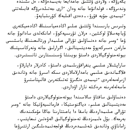
يگەرۋگە، ولاردى ۇلتتىق جاعدايعا بەيىمدەۋگە، ەل ىشىندە
وندىرۋگە، قولدانۋعا جانە ودان ءارى جەتىلدىرۋگە قابىلەتتى
ءتيىمدى جۇيە قۇرۋ،-دەدى اقىلبەك كۇرىشبايەۆ.
وتىرىس بارىسىندا ۇلتتىق عىلىم اكادەمياسىنىڭ اكادەميكتەرى
ۆياچەسلاۆ لوكشين، ەرلان تۇرىسپەكوۆ، امانكەلدى سادانوۆ جانە
ۇعا ءومىر جانە دەنساۋلىق تۋرالى عىلىمدار ورتالىعىنىڭ باسشىسى
مارلەن ەسىركەپوۆ مەديتسينالىق، اگرارلىق جانە ونەركاسىپتىك
بيوتەحنولوگيالاردى دامىتۋ بويىنشا ۇسىنىستارىن تانىستىردى.
ساراپشىلار عىلىمي ينفراقۇرىلىمدى دامىتۋ، كادرلار دايارلاۋ،
فلاگماندىق عىلىمي باعدارلامالاردى ىسكە اسىرۋ جانە وتاندىق
ازىرلەمەلەردى ءتيىمدى ەنگىزۋ تەتىكتەرىن قالىپتاستىرۋ
ماسەلەلەرىنە ەرەكشە نازار اۋداردى.
دەنساۋلىق ساقتاۋ سالاسىندا بيوتەحنولوگيالاردى دامىتۋ
مەديتسينالىق عىلىم، دياگنوستيكا، فارماتسيەۆتيكا جانە ءومىر
تۋرالى عىلىمداردىڭ باسقا دا باعىتتارىنا جاڭا مۇمكىندىك
بەرمەك. بۇل ەلىمىزدىڭ تەحنولوگيالىق الەۋەتىن نىعايتىپ،
زاماناۋي وتاندىق شەشىمدەردىڭ قولجەتىمدىلىگىن ارتتىرۋعا