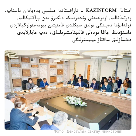
استانا. KAZINFORM - قازاقستاندا عىلىمي يدەيادان باستاپ،
زەرتحانالىق ازىرلەمەنى وندىرىسكە ەنگىزۋ مەن پراكتيكالىق
قولدانۋعا دەيىنگى تولىق سيكلدى قامتيتىن بيوتەحنولوگيالاردى
دامىتۋدىڭ جاڭا مودەلى قالىپتاستىرىلماق، دەپ حابارلايدى
دەنساۋلىق ساقتاۋ مينيسترلىگى.
Фото: Денсаулық сақтау министрлігі