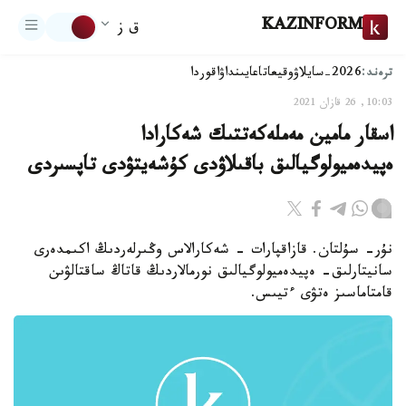
KAZINFORM
ق ز
ترەند:
2026-سايلاۋ
وقيعا
تاعايىنداۋ
اقوردا
10:03, 26 قازان 2021
اسقار مامين مەملەكەتتىك شەكارادا
ەپيدەميولوگيالىق باقىلاۋدى كۇشەيتۋدى تاپسىردى
نۇر- سۇلتان. قازاقپارات - شەكارالاس وڭىرلەردىڭ اكىمدەرى
سانيتارلىق- ەپيدەميولوگيالىق نورمالاردىڭ قاتاڭ ساقتالۋىن
قامتاماسىز ەتۋى ءتيىس.