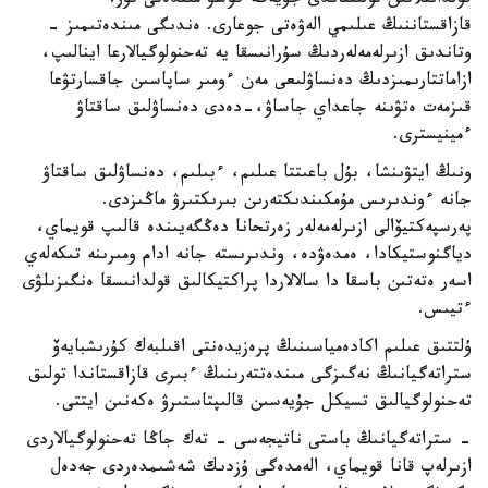
قولدانىلاتىن تولىققاندى جۇيەگە كوشۋ مىندەتى تۇر.
قازاقستاننىڭ عىلىمي الەۋەتى جوعارى. ەندىگى مىندەتىمىز -
وتاندىق ازىرلەمەلەردىڭ سۇرانىسقا يە تەحنولوگيالارعا اينالىپ،
ازاماتتارىمىزدىڭ دەنساۋلىعى مەن ءومىر ساپاسىن جاقسارتۋعا
قىزمەت ەتۋىنە جاعداي جاساۋ،-دەدى دەنساۋلىق ساقتاۋ
ءمينيسترى.
ونىڭ ايتۋىنشا، بۇل باعىتتا عىلىم، ءبىلىم، دەنساۋلىق ساقتاۋ
جانە ءوندىرىس مۇمكىندىكتەرىن بىرىكتىرۋ ماڭىزدى.
پەرسپەكتيۆالى ازىرلەمەلەر زەرتحانا دەڭگەيىندە قالىپ قويماي،
دياگنوستيكادا، ەمدەۋدە، وندىرىستە جانە ادام ومىرىنە تىكەلەي
اسەر ەتەتىن باسقا دا سالالاردا پراكتيكالىق قولدانىسقا ەنگىزىلۋى
ءتيىس.
ۇلتتىق عىلىم اكادەمياسىنىڭ پرەزيدەنتى اقىلبەك كۇرىشبايەۆ
ستراتەگيانىڭ نەگىزگى مىندەتتەرىنىڭ ءبىرى قازاقستاندا تولىق
تەحنولوگيالىق تسيكل جۇيەسىن قالىپتاستىرۋ ەكەنىن ايتتى.
- ستراتەگيانىڭ باستى ناتيجەسى - تەك جاڭا تەحنولوگيالاردى
ازىرلەپ قانا قويماي، الەمدەگى ۇزدىك شەشىمدەردى جەدەل