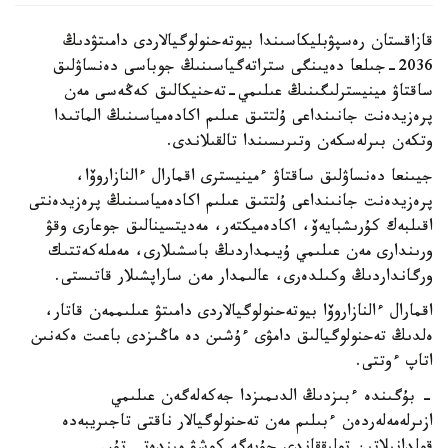
قازاقستان رەسپۋبليكاسىندا بيوتەحنولوگيالاردى دامىتۋدىڭ
2036-جىلعا دەيىنگى ستراتەگياسىنىڭ جوباسى دەنساۋلىق
ساقتاۋ مينيسترلىگىنىڭ عىلىمي-تەحنيكالىق كەڭەسى مەن
پرەزيدەنت جانىنداعى ۇلتتىق عىلىم اكادەمياسىنىڭ الماتىدا
وتكەن بىرلەسكەن وتىرىسىندا تالقىلاندى.
جيىنعا دەنساۋلىق ساقتاۋ ءمينيسترى اقمارال ءالنازاروۆا،
پرەزيدەنت جانىنداعى ۇلتتىق عىلىم اكادەمياسىنىڭ پرەزيدەنتى
اقىلبەك كۇرىشبايەۆ، اكادەميكتەر، مەديتسينالىق جوعارى وقۋ
ورىندارى مەن عىلىمي ۇيىمداردىڭ باسشىلارى، مەملەكەتتىك
ورگانداردىڭ وكىلدەرى، عالىمدار مەن ساراپشىلار قاتىستى.
اقمارال ءالنازاروۆا بيوتەحنولوگيالاردى دامىتۋ عىلىممەن قاتار،
ەلدىڭ تەحنولوگيالىق دامۋى ءۇشىن دە ماڭىزدى باعىت ەكەنىن
اتاپ ءوتتى.
- بۇگىندە ءبىزدىڭ الدىمىزدا جەكەلەگەن عىلىمي
ازىرلەمەلەردەن ءبىلىم مەن تەحنولوگيالار ناقتى تاجىريبەدە