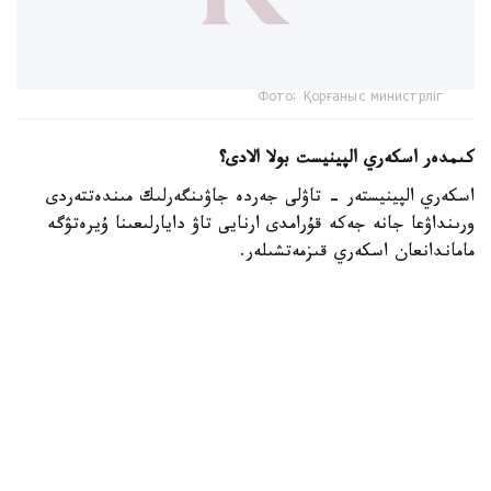
Фото: Қорғаныс министрліг
كىمدەر اسكەري الپينيست بولا الادى؟
اسكەري الپينيستەر - تاۋلى جەردە جاۋىنگەرلىك مىندەتتەردى
ورىنداۋعا جانە جەكە قۇرامدى ارنايى تاۋ دايارلىعىنا ۇيرەتۋگە
ماماندانعان اسكەري قىزمەتشىلەر.
- تاۋ دايارلىعى بويىنشا ارنايى بىلىكتىلىكتەن وتكەن اسكەري
قىزمەتشىلەر ەلىمىزدىڭ ءتۇرلى اسكەري بولىمدەرىندە قىزمەت
اتقارىپ، تاۋلى جەردەگى جاۋىنگەرلىك دايارلىقتى ۇيىمداستىرۋعا
جانە جەكە قۇرامدى وقىتۋعا ۇلەسىن قوسىپ كەلەدى، -
دەلىنگەن قورعانىس مينيسترلىگىنىڭ Kazinform اگەنتتىگىنە
بەرگەن جاۋابىندا.
اسكەري الپينيستىڭ دايارلىعى بىرنەشە بىلىكتىلىك دەڭگەيىنەن