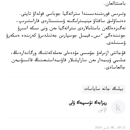
باعىتتالعان.
وتىرىس قورىتىندىسىندا ستراتەگيا جوباسى قولداۋ تاپتى.
دەنساۋلىق ساقتاۋ مينيسترلىگىنە ۇسىنىستاردى قاراستىرىپ،
نەگىزدەلگەن باستامالاردى ستراتەگيا مەن ونى ىسكە اسىرۋ
جونىندەگى ءىس-قيمىل جوسپارىن جەتىلدىرۋ كەزىندە ەسكەرۋ
ۇسىنىلدى.
قۇجاتتى ازىرلەۋ جۇمىسى مۇددەلى مەملەكەتتىك ورگانداردىڭ،
عىلىمي ۇيىمدار مەن ساراپشىلار قاۋىمداستىعىنىڭ قاتىسۋىمەن
جالعاسادى.
بيلىك جانە ساياسات
ريزابەك نۇسىپبەك ۇلى
اۆتور
09:12, 08 تامىز 2026