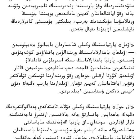
ستۋدەنتتەردىڭ وقۋ بارىسىندا وندىرىستىك تاجىريبەدەن وتۋىنە
جانە وقۋ اياقتالعاننان كەيىن ماماندىعى بويىنشا جۇمىسقا
ورنالاسۋىنا مۇمكىندىك بەرىپ، بىلىكتى جۇمىسشى كادرلاردىڭ
تاپشىلىعىن ازايتۋعا ىقپال ەتەدى.
«اۋىل» پارتياسىنىڭ وكىلى شاحماردان بايمانوۆ «ديپلوممەن
— اۋىلعا» باعدارلاماسىنىڭ ورىندالۋىن باقىلاۋدى كۇشەيتۋدى
ۇسىندى. پارتيا باعدارلامانىڭ ىسكە اسىرىلۋىن قاداعالاۋ
تەتىكتەرىن جەتىلدىرۋ قاجەت دەپ سانايدى. سونىمەن قاتار
اۋىلدىق كۆوتا ارقىلى جوعارى وقۋ ورىندارىنا تۇسكەن تۇلەكتەر
وقۋىن اياقتاعاننان كەيىن تۋعان اۋىلدارىنا بارىپ ەڭبەك ەتۋى
ءتيىس دەگەن ۇستانىمىن ءبىلدىردى.
«اق جول» پارتياسىنىڭ وكىلى دۋلات تاستەكەي پەداگوگتەردىڭ
ەڭبەك جاعدايىن جاقسارتۋ جانە جالاقىسىن ارتتىرۋ قاجەتتىگىنە
نازار اۋداردى. سونداي-اق پارتيا الەۋمەتتىك ساياساتتى
جەتىلدىرۋگە جانە ءبىلىم بەرۋ جۇيەسىن دامىتۋعا باعىتتالعان
زاڭنامالىق باستامالاردى جۇيەلى تۇردە ۇسىنىپ كەلە جاتقانىن