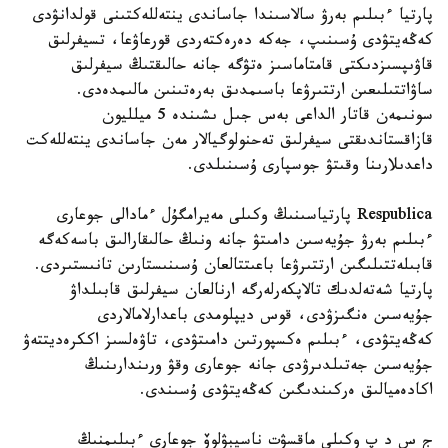
پارتيا ءبىلىم بەرۋ سالاسىندا جاساندى ينتەللەكتىنى قولدانۋدى
كەڭەيتۋدى ۇسىنىپ، جەكە دەرەكتەردى قورعاۋعا، تسيفرلىق
قاۋىپسىزدىكتى قامتاماسىز ەتۋگە جانە حالىقتىڭ سيفرلىق
ساۋاتتىلىعىن ارتتىرۋعا باسىمدىق بەرەتىنىن مالىمدەدى.
سونىمەن قاتار الداعى بەس جىل ىشىندە 5 ميلليون
قازاقستاندىقتى سيفرلىق تەحنولوگيالار مەن جاساندى ينتەللەكت
داعدىلارىنا وقىتۋ جوسپارى ۇسىنىلدى.
Respublica پارتياسىنىڭ وكىلى مەيرامگۇل ءمادالى جوعارى
ءبىلىم بەرۋ جۇيەسىن دامىتۋ جانە ونىڭ حالىقارالىق باسەكەگە
قابىلەتتىلىگىن ارتتىرۋعا باعىتتالعان ۇسىنىستارىن تانىستىردى.
پارتيا شەتەلدىك تالاپكەرلەرگە ارنالعان سيفرلىق قابىلداۋ
جۇيەسىن ەنگىزۋدى، قوس ديپلومدى باعدارلامالاردى
كەڭەيتۋدى، ءبىلىم ەكسپورتىن دامىتۋدى، تاۋەلسىز اككرەديتتەۋ
جۇيەسىن جەتىلدىرۋدى جانە جوعارى وقۋ ورىندارىنىڭ
اكادەميالىق ەركىندىگىن كەڭەيتۋدى ۇسىندى.
ج س د پ وكىلى ماقسۋت ناسيبۋلوۆ جوعارى ءبىلىمنىڭ