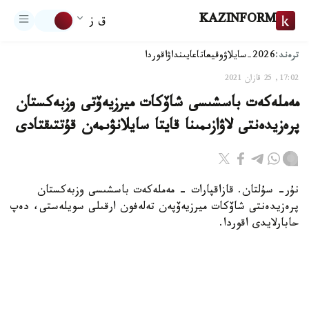
KAZINFORM
ق ز
ترەند:
2026-سايلاۋ
وقيعا
تاعايىنداۋ
اقوردا
17:02, 25 قازان 2021
مەملەكەت باسشىسى شاۆكات ميرزيەۆتى وزبەكستان
پرەزيدەنتى لاۋازىمىنا قايتا سايلانۋىمەن قۇتتىقتادى
نۇر- سۇلتان. قازاقپارات - مەملەكەت باسشىسى وزبەكستان
پرەزيدەنتى شاۆكات ميرزيەۆپەن تەلەفون ارقىلى سويلەستى، دەپ
حابارلايدى اقوردا.