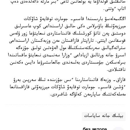
حالىقتىق قولداۋعا يە بولعانىن تاعى ءبىر مارتە دالەلدەدى دەپ
اتاپ ءوتتى.
اڭگىمەلەسۋ بارىسىندا قاسىم- جومارت توقايەۆ شاۆكات
ميرزيەۆتىڭ باۋىرلاس ەكى حالىق اراسىنداعى كوپ عاسىرلىق
دوستىق پەن تاتۋ كورشىلىك قاتىناستاردى نىعايتۋعا زور ۇلەس
قوسقانىن ايتتى. تاراپتار قازاقستان مەن وزبەكستان اراسىنداعى
ستراتەگيالىق سەرىكتەستىكتىڭ مول الەۋەتىن تولىق جۇزەگە
اسىرۋ جانە ورتالىق ازياداعى ءوزارا سەنىمدى نىعايتۋ ماقساتىندا
بىرلەسكەن جۇمىستاردى بەلسەندى جالعاستىرۋعا دايىن ەكەنىن
ناقتىلادى.
قازاق- وزبەك قاتىناستارىنا ءىس جۇزىندە تىڭ سەرپىن بەرۋ
ءۇشىن قاسىم- جومارت توقايەۆ شاۆكات ميرزيەۆتى قازاقستانعا
مەملەكەتتىك ساپارمەن كەلۋگە شاقىردى.
بيلىك جانە ساياسات