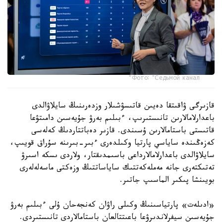
Фото: "Седьмой канал"
قازىرگى ۋاقىتقا دەيىن قاتىسۋشىلار وزدەرىنىڭ سايلاۋالدى
باعدارلامالارىن تانىستىرىپ، ءبىلىم بەرۋ جۇيەسىن دامىتۋعا
قاتىستى باستامالارىن ۇسىندى. قازىر دەباتتاردىڭ كەلەسى
كەزەڭىندە ساياسي پارتيا وكىلدەرى ءبىر-بىرىنە سۇراق قويىپ،
سايلاۋالدى باعدارلامالارداعى باسىمدىقتار، ولاردى ىسكە اسىرۋ
تەتىكتەرى جانە مەملەكەتتىك ساياساتتىڭ وزەكتى ماسەلەلەرى
بويىنشا پىكىر الماسىپ جاتىر.
«ادىلەت» پارتياسىنىڭ وكىلى راۋان كەنجەحان ۇلى ءبىلىم بەرۋ
جۇيەسىن سيفرلاندىرۋعا باعىتتالعان باستامالاردى تانىستىردى.