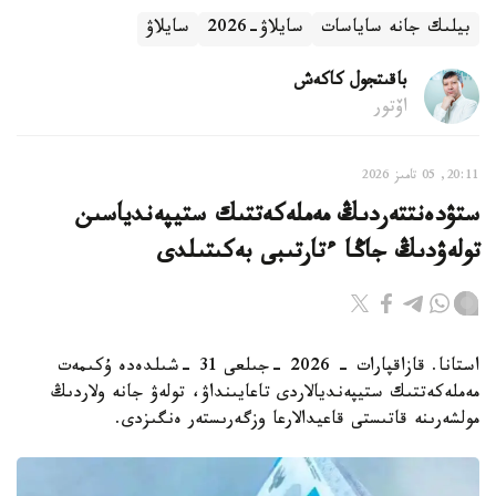
بيلىك جانە ساياسات
سايلاۋ-2026
سايلاۋ
باقىتجول كاكەش
اۆتور
20:11, 05 تامىز 2026
ستۋدەنتتەردىڭ مەملەكەتتىك ستيپەندياسىن
تولەۋدىڭ جاڭا ءتارتىبى بەكىتىلدى
استانا. قازاقپارات - 2026 -جىلعى 31 -شىلدەدە ۇكىمەت
مەملەكەتتىك ستيپەنديالاردى تاعايىنداۋ، تولەۋ جانە ولاردىڭ
مولشەرىنە قاتىستى قاعيدالارعا وزگەرىستەر ەنگىزدى.