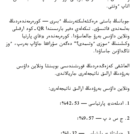
اتاپ ءوتتى.
جوبانىڭ باستى ەرەكشەلىكتەرىنىڭ ءبىرى — كورەرمەندەردىڭ
بەلسەندى قاتىسۋى. تىكەلەي ەفير بارىسىندا QR-كود ارقىلى
ونلاين داۋىس بەرۋ جالعاسۋدا. كورەرمەندەر «قاي پارتيا
وكىلىنىڭ ءسوزى ءوتىمدى؟“ دەگەن سۇراققا جاۋاپ بەرىپ، ءوز
تاڭداۋىن جاساۋدا.
العاشقى كەزەڭدەردىڭ قورىتىندىسى بويىنشا ونلاين داۋىس
بەرۋدىڭ ارالىق ناتيجەلەرى جاريالاندى.
ونلاين داۋىس بەرۋدىڭ ارالىق ناتيجەلەرى:
1. ادىلەت» پارتياسى — 42،53%؛
2. ج س د پ — 9،57%؛