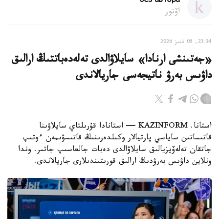
без автора
اۆتور
23:34, 05 تامىز 2026
«جەتىنشى ارنادا» سايلاۋالدى تەلەدەباتتىڭ ارالىق
داۋىس بەرۋ ناتيجەسى جاريالاندى
استانا. KAZINFORM — استانادا قۇرىلتاي سايلاۋىنا
قاتىساتىن ساياسي پارتيالار وكىلدەرىنىڭ قاتىسۋىمەن ءوتىپ
جاتقان تەلەۆيزيالىق سايلاۋالدى دەبات جالعاسىپ جاتىر. وندا
ونلاين داۋىس بەرۋدىڭ ارالىق قورىتىندىلارى جاريالاندى.