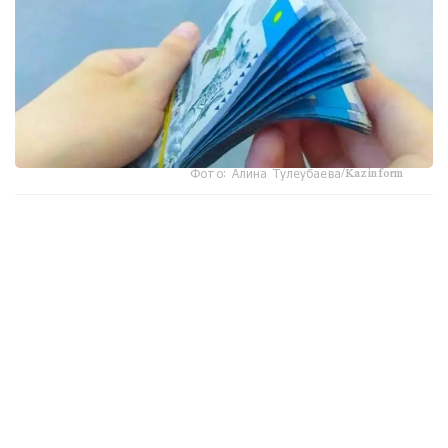
Фото: Алина Тулеубаева/Kazinform
جاڭا تارتىپكە سايكەس، مەملەكەتتىك ستيپەنديا تولەۋ بارىسىندا
وپەراتور مەن جوعارى جانە جوعارى وقۋ ورنىنان كەيىنگى ءبىلىم
بەرۋ ۇيىمدارى «جوعارى ءبىلىمنىڭ ءبىرىڭعاي پلاتفورماسى»
سيفرلىق جۇيەسى ارقىلى جۇمىس ىستەيدى.
جوعارى وقۋ ورىندارى وپەراتورعا ءبىلىم الۋشىلار تۋرالى
مالىمەتتەردى، ارالىق اتتەستاتتاۋ (ەمتيحان سەسسياسى)
ناتيجەلەرىن، ستيپەنديا الۋشىنىڭ ساناتىن جانە ەكىنشى
دەڭگەيلى بانكتەگى نەمەسە ۇلتتىق پوشتا وپەراتورى ارقىلى
اشىلعان اعىمداعى شوتىنىڭ دەرەكتەرىن ءار ايدىڭ 12-سىنەن