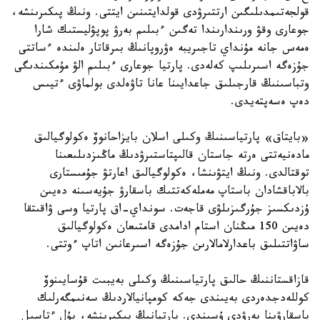
قولجەتىمدىلىگىن ارتتىرۋدى قولدايتىنىن ايتتى. ونىڭ پىكىرىنشە،
جوعارى وقۋ ورىندارىندا تەگىن ءبىلىم بەرۋ پوپۋليستىك شارا
ەمەس جانە مۇنداي تاجىريبە ەۋروپانىڭ بىرقاتار ەلىندە ءساتتى
جۇزەگە اسىرىلىپ كەلەدى. پارتيا جوعارى ءبىلىم الۋ مۇمكىندىگى
وتباسىنىڭ قارجىلىق جاعدايىنا عانا تاۋەلدى بولماۋى ءتيىس
دەپ ەسەپتەيدى.
«بايتاق» پارتياسىنىڭ وكىلى اسلان بايزاحانوۆ ەكولوگيالىق
مادەنيەتتى ەرتە جاستان قالىپتاستىرۋدىڭ ماڭىزدىلىعىنا
توقتالدى. ونىڭ ايتۋىنشا، ەكولوگيالىق اعارتۋ جۇمىستارى
بالاباقشادان باستاپ مەملەكەتتىك باسقارۋ جۇيەسىنە دەيىن
ۇزدىكسىز جۇرگىزىلۋى قاجەت. سونداي-اق پارتيا وسى ۋاقىتقا
دەيىن 150 مىڭنان استام ادامدى قامتىعان ەكولوگيالىق
ساۋاتتىلىق باعدارلامالارىن جۇزەگە اسىرعانىن اتاپ ءوتتى.
قازاقستاننىڭ حالىق پارتياسىنىڭ وكىلى بەيبىت قۇسايىنوۆ
كوللەدجدەردى بەيىندى جەكە كومپانيالاردىڭ سەنىمگەرلىك
باسقارۋىنا بەرۋدى ۇسىندى. پارتيانىڭ پىكىرىنشە، بۇل ءتاسىل