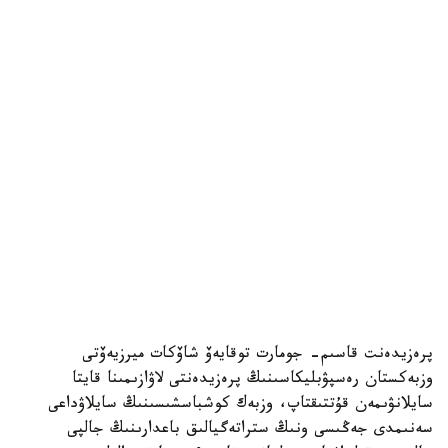
پرەزيدەنت قاسىم- جومارت توقايەۆ شاۆكات ميرزيەۆتى
وزبەكستان رەسپۋبليكاسىنىڭ پرەزيدەنتى لاۋازىمىنا قايتا
سايلانۋىمەن قۇتتىقتاپ، وزبەك كوشباسشىسىنىڭ سايلاۋداعى
سەنىمدى جەڭىسى ونىڭ ستراتەگيالىق باعدارىنىڭ جالپى