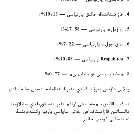
3. «بايتاق» پارتياسى — 1،32%؛
4. قازاقستاننىڭ حالىق پارتياسى — 10،13%؛
5. «اۋىل» پارتياسى — 17،58%؛
6. «اق جول» پارتياسى — 7،22%؛
7. Respublica پارتياسى — 10،88%؛
8. «ەشقايسىسىن قولدامايمىن» — 0،77%.
ونلاين داۋىس بەرۋ تىكەلەي ەفير اياقتالعانعا دەيىن جالعاسادى.
ەسكە سالايىق، «جەتىنشى ارنا» ەفيرىندە قۇرىلتاي سايلاۋىنا
قاتىساتىن قازاقستانداعى جەتى ساياسي پارتيا وكىلدەرىنىڭ
تەلەدەباتى ءوتىپ جاتىر.