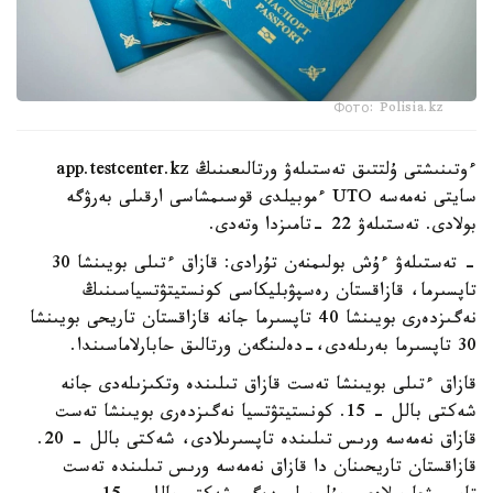
Фото: Polisia.kz
ءوتىنىشتى ۇلتتىق تەستىلەۋ ورتالىعىنىڭ app.testcenter.kz
سايتى نەمەسە UTO ءموبيلدى قوسىمشاسى ارقىلى بەرۋگە
بولادى. تەستىلەۋ 22 -تامىزدا وتەدى.
- تەستىلەۋ ءۇش بولىمنەن تۇرادى: قازاق ءتىلى بويىنشا 30
تاپسىرما، قازاقستان رەسپۋبليكاسى كونستيتۋتسياسىنىڭ
نەگىزدەرى بويىنشا 40 تاپسىرما جانە قازاقستان تاريحى بويىنشا
30 تاپسىرما بەرىلەدى،-دەلىنگەن ورتالىق حابارلاماسىندا.
قازاق ءتىلى بويىنشا تەست قازاق تىلىندە وتكىزىلەدى جانە
شەكتى بالل - 15. كونستيتۋتسيا نەگىزدەرى بويىنشا تەست
قازاق نەمەسە ورىس تىلىندە تاپسىرىلادى، شەكتى بالل - 20.
قازاقستان تاريحىنان دا قازاق نەمەسە ورىس تىلىندە تەست