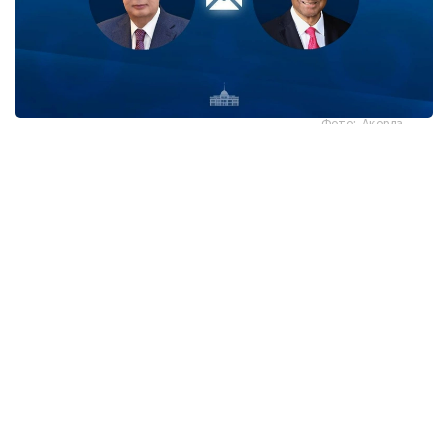
Фото: Ақорда
قاسىم-جومارت توقايەۆ تارمان شانمۋگاراتنام مەن ونىڭ
وتانداستارىن سينگاپۋردىڭ ۇلتتىق مەيرامى - تاۋەلسىزدىك
كۇنىمەن قۇتتىقتادى.
- پرەزيدەنت جەدەلحاتتا بۇل مەرەكە سينگاپۋر حالقى ءۇشىن
ۇلتتىق بىرلىكتىڭ، مەملەكەت دەربەستىگىنىڭ جانە ورنىقتى
دامۋدىڭ ايشىقتى بەلگىسى رەتىندە ەرەكشە مانگە يە ەكەنىن اتاپ
وتكەن. سونىمەن قاتار قازاقستان مەن سينگاپۋر اراسىنداعى
دوستىققا جانە ءوزارا تۇسىنىستىككە نەگىزدەلگەن سان قىرلى
ىنتىماقتاستىق قوس حالىقتىڭ يگىلىگى جولىندا ۇدايى دامي
بەرەتىنىنە سەنىم ءبىلدىردى،-دەلىنگەن اقپاراتتا.