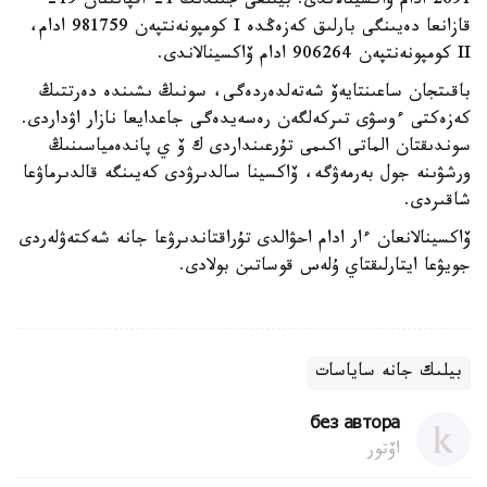
2691 ادام ۆاكسينالاندى. بيىلعى جىلدىڭ 1- اقپانىنان 19-
قازانعا دەيىنگى بارلىق كەزەڭدە I كومپونەنتپەن 981759 ادام،
II كومپونەنتپەن 906264 ادام ۆاكسينالاندى.
باقىتجان ساعىنتايەۆ شەتەلدەردەگى، سونىڭ ىشىندە دەرتتىڭ
كەزەكتى ءوسۋى تىركەلگەن رەسەيدەگى جاعدايعا نازار اۋداردى.
سوندىقتان الماتى اكىمى تۇرعىنداردى ك ۆ ي پاندەمياسىنىڭ
ورشۋىنە جول بەرمەۋگە، ۆاكسينا سالدىرۋدى كەيىنگە قالدىرماۋعا
شاقىردى.
ۆاكسينالانعان ءار ادام احۋالدى تۇراقتاندىرۋعا جانە شەكتەۋلەردى
جويۋعا ايتارلىقتاي ۇلەس قوساتىن بولادى.
بيلىك جانە ساياسات
без автора
اۆتور