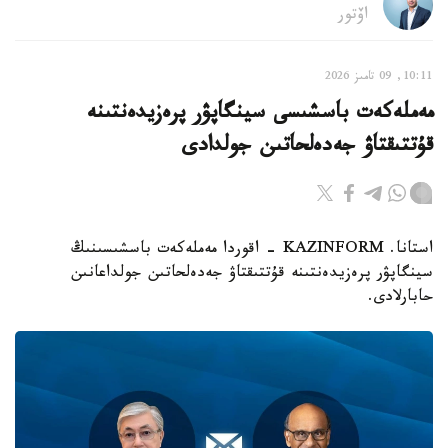
اۆتور
10:11, 09 تامىز 2026
مەملەكەت باسشىسى سينگاپۋر پرەزيدەنتىنە
قۇتتىقتاۋ جەدەلحاتىن جولدادى
استانا. KAZINFORM - اقوردا مەملەكەت باسشىسىنىڭ
سينگاپۋر پرەزيدەنتىنە قۇتتىقتاۋ جەدەلحاتىن جولداعانىن
حابارلادى.