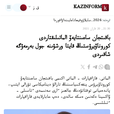
KAZINFORM
ق ز
ترەند:
2026-سايلاۋ
وقيعا
تاعايىنداۋ
اقوردا
21:30, 20 قازان 2021
باقىتجان ساعىنتايەۆ الماتىلىقتاردى
كوروناۆيرۋستىڭ قايتا ورشۋىنە جول بەرمەۋگە
شاقىردى
الماتى. قازاقپارات - الماتى اكىمى باقىتجان ساعىنتايەۆ
كوروناۆيرۋس ينفەكسياسىنىڭ تارالۋ ديناميكاسى تۋرالى ايتىپ،
پاندەميانى توقتاتۋدىڭ جالعىز ءارى سەنىمدى ءتاسىلى -
ۆاكسينا ەكەنىن ەسكە سالدى، دەپ حابارلايدى قازاقپارات
ءتىلشىسى.