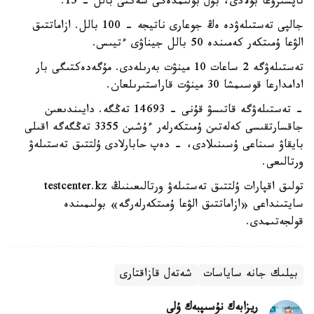
تاپسىرۋعا بولادى، بۇل بولىمدەگى شەكتى بالل - 15.
جالپى تەستىلەۋدە ەڭ جوعارى ناتيجە - 100 بالل. ازاماتتىق
الۋعا ۇمىتكەر كەمىندە 50 بالل جيناۋى ءتيىس.
تەستىلەۋگە 2 ساعات 10 مينۋت بەرىلەدى. مۇگەدەكتىگى بار
ادامدارعا قوسىمشا 30 مينۋت قاراستىرىلعان.
- تەستىلەۋگە قاتىسۋ قۇنى - 14693 تەڭگە. دايىندىعىن
جاقسارتقىسى كەلەتىن ۇمىتكەرلەر ءۇشىن 3355 تەڭگەگە اقىلى
بايقاۋ سىناعى ۇسىنىلادى، - دەپ حابارلادى ۇلتتىق تەستىلەۋ
ورتالىعى.
تولىق اقپارات ۇلتتىق تەستىلەۋ ورتالىعىنىڭ testcenter.kz
سايتىنداعى «ازاماتتىق الۋعا ۇمىتكەرلەرگە» بولىمىندە
قولجەتىمدى.
بيلىك جانە ساياسات
شەتەل قازاقتارى
ريزابەك نۇسىپبەك ۇلى