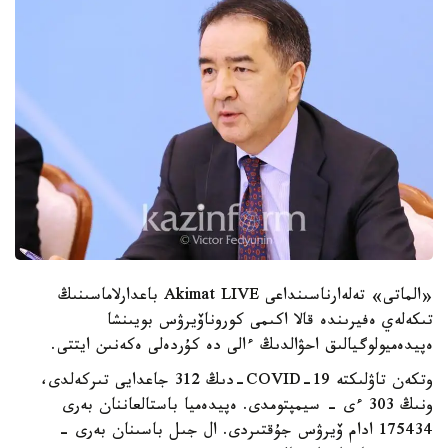
«الماتى» تەلەارناسىنداعى Akimat LIVE باعدارلاماسىنىڭ
تىكەلەي ەفيرىندە قالا اكىمى كوروناۆيرۋس بويىنشا
ەپيدەميولوگيالىق احۋالدىڭ ءالى دە كۇردەلى ەكەنىن ايتتى.
وتكەن تاۋلىكتە COVID-19-دىڭ 312 جاعدايى تىركەلدى،
ونىڭ 303 ءى - سيمپتومدى. ەپيدەميا باستالعاننان بەرى
175434 ادام ۆيرۋس جۇقتىردى. ال جىل باسىنان بەرى -