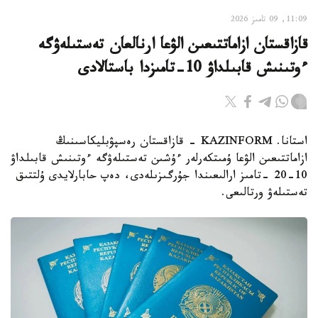
11:09, 09 تامىز 2026
قازاقستان ازاماتتىعىن الۋعا ارنالعان تەستىلەۋگە
ءوتىنىش قابىلداۋ 10-تامىزدا باستالادى
استانا. KAZINFORM - قازاقستان رەسپۋبليكاسىنىڭ
ازاماتتىعىن الۋعا ۇمىتكەرلەر ءۇشىن تەستىلەۋگە ءوتىنىش قابىلداۋ
10-20 -تامىز ارالىعىندا جۇرگىزىلەدى، دەپ حابارلايدى ۇلتتىق
تەستىلەۋ ورتالىعى.