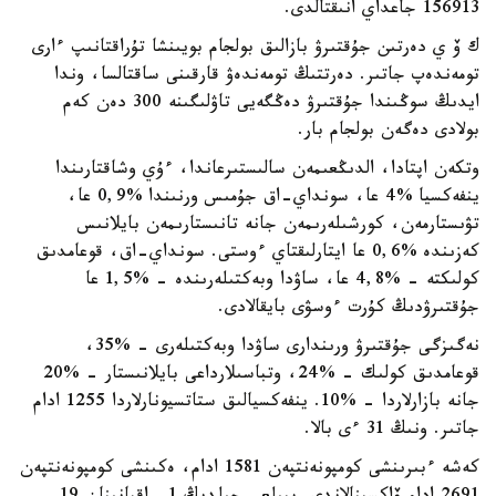
156913 جاعداي انىقتالدى.
ك ۆ ي دەرتىن جۇقتىرۋ بازالىق بولجام بويىنشا تۇراقتانىپ ءارى
تومەندەپ جاتىر. دەرتتىڭ تومەندەۋ قارقىنى ساقتالسا، وندا
ايدىڭ سوڭىندا جۇقتىرۋ دەڭگەيى تاۋلىگىنە 300 دەن كەم
بولادى دەگەن بولجام بار.
وتكەن اپتادا، الدىڭعىمەن سالىستىرعاندا، ءۇي وشاقتارىندا
ينفەكسيا %4 عا، سونداي-اق جۇمىس ورنىندا %0,9 عا،
تۋىستارمەن، كورشىلەرىمەن جانە تانىستارىمەن بايلانىس
كەزىندە %0,6 عا ايتارلىقتاي ءوستى. سونداي-اق، قوعامدىق
كولىكتە - %4,8 عا، ساۋدا وبەكتىلەرىندە - %1,5 عا
جۇقتىرۋدىڭ كۇرت ءوسۋى بايقالادى.
نەگىزگى جۇقتىرۋ ورىندارى ساۋدا وبەكتىلەرى - %35،
قوعامدىق كولىك - %24، وتباسىلارداعى بايلانىستار - %20
جانە بازارلاردا - %10. ينفەكسيالىق ستاتسيونارلاردا 1255 ادام
جاتىر. ونىڭ 31 ءى بالا.
كەشە ءبىرىنشى كومپونەنتپەن 1581 ادام، ەكىنشى كومپونەنتپەن