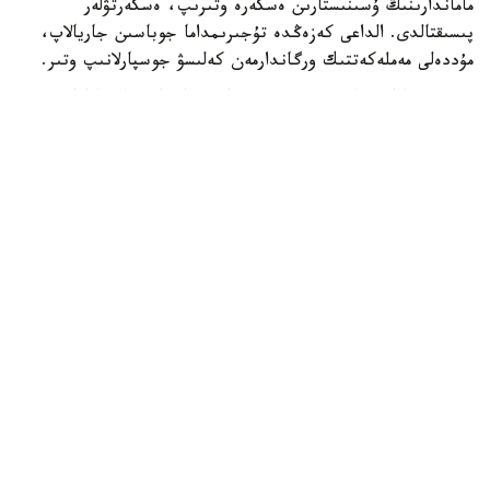
ماماندارىنىڭ ۇسىنىستارىن ەسكەرە وتىرىپ، ەسكەرتۋلەر
پىسىقتالدى. الداعى كەزەڭدە تۇجىرىمداما جوباسىن جاريالاپ،
مۇددەلى مەملەكەتتىك ورگاندارمەن كەلىسۋ جوسپارلانىپ وتىر.
تۇجىرىمداما جەراستى سۋ رەسۋرستارىن باسقارۋدىڭ زاماناۋي
جۇيەسىن قالىپتاستىرۋعا باعىتتالعان. قۇجاتتى ىسكە اسىرۋ
جەراستى سۋىن يگەرۋ تيىمدىلىگىن ارتتىرۋعا، ەلدى مەكەندەر
مەن ەكونوميكا سالالارىن ۇتىمدى ءارى تۇراقتى سۋمەن قامتاماسىز
ەتۋگە، سونداي-اق سۋ قورىن ساقتاۋ مەن تولىقتىرۋعا
مۇمكىندىك بەرەدى.
- بۇگىندە قازاقستانداعى جەراستى سۋى زەرتتەلگەنىمەن، ولاردى
جان-جاقتى زەردەلەۋ دەڭگەيى ءالى دە جەتكىلىكسىز. بولاشاعى
زور كوپتەگەن ۋچاسكەدە قوسىمشا گيدروگەولوگيالىق زەرتتەۋلەر
جۇرگىزۋ، قورلاردى قايتا باعالاۋ جانە قوسىمشا بارلاۋ جۇمىستارىن
اتقارۋ قاجەت. بۇل ولاردىڭ ناقتى الەۋەتىن وبەكتيۆتى باعالاۋعا
مۇمكىندىك بەرەدى. وسىعان بايلانىستى ءبىز جەراستى سۋىن
كەشەندى پايدالانۋ جانە باسقارۋ تۇجىرىمداماسىن ازىرلەۋگە
كىرىستىك. مەملەكەتتىك بالانس دەرەكتەرىنە سايكەس،