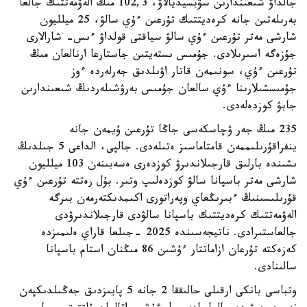
جالداۋ شىعىندارىن سۋبسيديالاۋ، 102,3 مىڭ الەۋمەتتىك جالعا
بەرىلەتىن جانە كرەديتتىك تۇرعىن ءۇي سالۋ، 25 ميلليون
شارشى مەتر تۇرعىن ءۇي سالۋ سياقتى قولداۋ ءىس- شارالارى
جۇزەگە اسىرىلادى. جۇمىس ىستەيتىن جاستارعا ارنالعان مىڭ
تۇرعىن ءۇي، سونىمەن قاتار اۋىلدىق جەرلەردە ءوز
جۇمىسشىلارىنا ءۇي سالعان جۇمىس بەرۋشىلەردىڭ شىعىندارىن
جابۋ كوزدەلەدى.
235 مىڭ جەر ۋچاسكەسى جاڭا تۇرعىن ۇيمەن جانە
ينفراقۇرىلىممەن قامتاماسىز ەتىلەدى. جالپى، الداعى 5 جىلدىڭ
ىشىندە بارلىق قارجىلاندىرۋ كوزدەرى ەسەبىنەن 103 ميلليون
شارشى مەتر باسپانا سالۋ كوزدەلىپ وتىر. بۇل رەتتە تۇرعىن ءۇي
قۇرىلىسىنىڭ ءبىرىڭعاي وپەراتورى اكىمدىكتەرمەن بىرگە
الەۋمەتتىك كرەديتتىك باسپانا سالۋدى قارجىلاندىرۋدى
جالعاستىرادى. ناتيجەسىندە 2025 -جىلعا قاراي ەلىمىزدە
كەزەكتە تۇرعان ازاماتتار ءۇشىن 86 مىڭنان استام باسپانا
سالىنادى.
وتباسى بانكى ارقىلى حالىققا 2 جانە 5 پايىزدىق جەڭىلدىكپەن