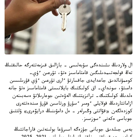
ال ولاردىڭ ىشىندەگى سۇبەلىسى - بازالىق قىزمەتتەرگە حالىقتىڭ
تەڭ قولجەتىمدىلىگىن قامتاماسىز ەتۋ، تۇرعىن ءۇي-
كوممۋنالدىق جاعدايدى جاقسارتۋ ءارى تۇرعىن ءۇي قۇرىلىسىن
دامىتۋ، سونداي- اق كولىكتىك بايلانىستى قامتاماسىز ەتۋ جانە
ەلدىڭ كولىكتىك- ترانزيتتىك الەۋەتىن جوعارىلاتۋ ەسەبىنەن
ازاماتتاردىڭ قولايلى ءومىر ءسۇرۋ ورتاسىن قۇرۋ مىندەتتەرى
كوزدەلگەن «قۋاتتى وڭىرلەر - ەل دامۋىنىڭ درايۆەرى» ۇلتتىق
جوباسى ەكەنى ءسوزسىز.
بەس جىلدىق جوبانى جۇزەگە اسىرۋعا بولىنەتىن قاراجاتتىڭ