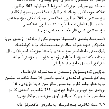
كولەمى دە قوماقتى. ناقتىراق ايتار بولساق، 2021-2025
-جىلدارى جوبانى جۇزەگە اسىرۋعا 7 ميلليارد 567 ميلليون
تەڭگە جۇمسالادى. ونىڭ 4 ميلليارد تەڭگەسى رەسپۋبليكالىق
بيۋدجەتتەن، 785 ميلليون تەڭگەسى جەرگىلىكتى بيۋدجەتتەن
الىنادى. ال قالعان 2 ميلليارد 759 ميلليون تەڭگەسى
بيۋدجەتتەن تىس قاراجات ەسەبىنەن بولماق.
ەلىمىزدىڭ ۇلتتىق ەكونوميكا مينيسترلىگى ازىرلەگەن ۇلتتىق جوبا
نەگىزگى قىزمەتتەرگە تەڭ قولجەتىمدىلىك جانە كولىكتىك
بايلانىستى قامتاماسىز ەتۋ سىندى باعىتتا جۇزەگە اسىرىلادى. ال
ونىڭ ىسكە اسىرۋىنا جاۋاپتى ۆەدومستۆو - يندۋستريا جانە
ينفراقۇرىلىمدىق دامۋ مينيسترلىگى.
جاۋاپتى ۆەدومستۆولار ۇسىنعان مالىمەتتەرگە قاراعاندا،
ينفراقۇرىلىمدى كەشەندى دامىتۋ باعىتى 16 مىڭ شاقىرىم سۋمەن
جابدىقتاۋ جانە كارىز جەلىسىن سالۋ مەن قايتا قۇرۋدى، 46
توپتىق سۋ قۇبىرىن قايتا قۇرۋدى، 785 شاقىرىم اعىندى كارىز
جەلىسىن جانە يرريگاتسيالىق ارىق جۇيەسىن جاڭارتۋدى؛
7,7 مىڭ شاقىرىم ينجەنەرلىك جەلىلەردى جاڭعىرتۋ جانە