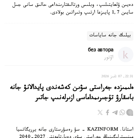
دەيىن ۇلعايتىلىپ، وبلىس ورتالىقتارىنداعى حالىق سانى جىل
سايىن 1,7 پايىزعا ارتىپ وتىراتىن بولادى.
بيلىك جانە ساياسات
без автора
اۆتور
22:31, 07 تامىز 2026
ەلىمىزدە جەراستى سۋىن كەشەندى پايدالانۋ جانە
باسقارۋ تۇجىرىمداماسى ازىرلەنىپ جاتىر
استانا. KAZINFORM - سۋ رەسۋرستارى جانە يرريگاتسيا
مينيسترلىگىنىڭ جەراستى سۋى دەپارتامەنتى 2027-2040