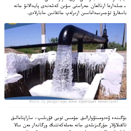
-جىلدارعا ارنالعان جەراستى سۋىن كەشەندى پايدالانۋ جانە
باسقارۋ تۇجىرىمداماسىن ازىرلەپ جاتقانىن حابارلادى.
Фото: Су ресурстары және ирригация министрлігі
بۇگىندە ۆەدومستۆوارالىق جۇمىس توبى قۇرىلىپ، ساراپتامالىق
تالقىلاۋلار جۇرگىزىلدى جانە مەملەكەتتىك ورگاندار مەن سالا