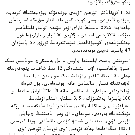
رەكونسترۋكتسيالاۋدى؛
1163 كوپقاباتتى تۇرعىن ءۇيدى جوندەۋگە بيۋدجەتتىك كرەديت
بەرۋدى قامتيدى. وسى كوزدەلگەن ماقساتتار جۇزەگە اسىرىلعان
جاعدايدا 2025 -جىلعا قاراي اۋىز سۋمەن تولىق قامتاماسىز
ەتۋگە، قالالارداعى اعىندى سۋلاردى 100 پايىز تازارتۋعا قول
جەتكىزىلەدى. كوممۋنالدىق قىزمەتتەردىڭ توزۋى 55 پايىزدان
47 پايىزعا دەيىن تومەندەيدى.
ءبىرىنشى باعىت اياسىندا «اۋىل - ەل بەسىگى» جوباسىن ىسكە
اسىرۋ جالعاسىپ، اۋىل ىشىندەگى 12 مىڭ شاقىرىم ينجەنەرلىك
جەلى، 10 مىڭ شاقىرىم اۋىلىشىلىك جول مەن 1,5 مىڭ
الەۋمەتتىك نىسان سالىنادى جانە جوندەلەدى. بۇل تىرەك
اۋىلدارداعى جولداردىڭ جاقسى جانە قاناعاتتانارلىق جاعدايىن
100 پايىزعا جەتكىزۋگە، 3,5 مىڭنان استام اۋىلدىڭ
ينفراقۇرىلىمىن جاڭا ايماقتىق ستاندارتتارعا سايكەستەندىرۋگە
مۇمكىندىك بەرەدى. سونداي- اق وسى باعىتتىڭ «جايلى
تۇرعىن ءۇي» مىندەتىن شەشۋ ءۇشىن ماقساتتى توپقا كىرەتىن
185,1 مىڭ ادامعا جەكە تۇرعىن ءۇي قورىنان تۇرعىن ءۇي