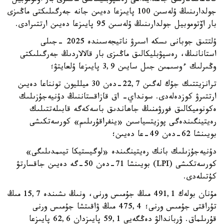
قاناعاتتانارلىق جاعدايداعى رەسپۋبليكالىق ماڭىزى بار اۆتوموبيل
جولدارىنىڭ ۇلەسىن 100 پايىزعا دەيىن جانە جەرگىلىكتى ماڭىزى
بار اۆتوموبيل جولدارىنىڭ ۇلەسىن 95 پايىزعا دەيىن ارتتىرادى.
ۇلتتىق جوبانى ىسكە اسىرۋ ناتيجەسىندە 2025 -جىلى
استانانىڭ، رەسپۋبليكالىق ماڭىزى بار قالالاردىڭ جەرگىلىكتى
وڭىرلىك ءوسىمىن جىل سايىن 3,9 پايىزعا ۇلعايتۋ؛
ترانزيتتىك جۇك لەگىن 22,7-دەن 30 ميلليون تونناعا دەيىن
ارتتىرۋ كوزدەلەدى. سونداي- اق قازاقستاننىڭ دۇنيەجۇزىلىك
ەكونوميكالىق فورۋمنىڭ جاھاندىق باسەكەگە قابىلەتتىلىك
رەيتينگىندەگى پوزيتسياسىن «ينفراقۇرىلىم» كورسەتكىشى
بويىنشا 62-دەن 49-عا دەيىن؛
دۇنيەجۇزىلىك بانك رەيتينگىندە «لوگيستيكا تيىمدىلىگى»
كورسەتكىشى (LPI) بويىنشا 71-دەن 50-گە دەيىن جاقسارتۋ
كۇتىلەدى.
مۇنان بولەك 491,1 مىڭ جۇمىس ورنى، ونىڭ ىشىندە 15,7 مىڭ
تۇراقتى جۇمىس ورنى؛ 475,4 مىڭ ۋاقىتشا جۇمىس ورنى
قۇرىلماق. ۋرباندالۋ دەڭگەيى 59,1 پايىزدان 62,6 پايىزعا