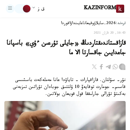
KAZINFORM
ق ز
ترەند:
2026-سايلاۋ
وقيعا
تاعايىنداۋ
اقوردا
16:45, 20 قازان 2021
قازاقستاندىقتاردىڭ «جايلى تۇرعىن ءۇي» باسپانا
جاعدايىن جاقسارتا الا ما
نۇر- سۇلتان. قازاقپارات - تاياۋدا عانا مەملەكەت باسشىسى
قاسىم- جومارت توقايەۆ 10 ۇلتتىق جوبادان تۇراتىن تىزبەنى
بەكىتۋ تۋرالى جارلىققا قول قويعان بولاتىن.