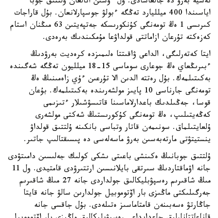
نەسيە بەرۋ دە جالعاسادى. ول ءۇشىن اتالعان ۇلتتىق جوبا
اياسىندا 400 ميلليارد تەڭگە ءبولۋ جوسپارلانعان. بۇل قاراجات
كىرىسى 1 ەڭ تومەنگى كۇنكورىسكە جەتپەيتىن 63 مىڭنان استام
كەزەكتە تۇرعان ازاماتتى قولداۋعا مۇمكىندىك بەرەدى.
ايتا كەتەرلىگى، الداعى ۋاقىتتا ەلىمىزدە كرەديت بەرۋدىڭ
ءبىرىڭعاي ەڭ جوعارى سوماسى 15-18 ميلليون تەڭگە شەگىندە
بەكىتىلمەك. بۇل رەتتە الدىن الا تۇرعىن ءۇي زاەمىنىڭ ەڭ
تومەنگى جارناسى 10 پايىز مولشەرىندە بەكىتىلمەك. بۇعان
قوسا، جەڭىلدىك باعدارلاماسىنا قاتىسۋشىلار ءتىزىمى
كەڭەيتىلىپ، ەڭ تومەنگى كۇكورىستىڭ شەكتى مولشەرى
ۇلعايتىلماق. سونىمەن قاتار وتباسى بانكىنە ۇلتتىق قولداۋ
ينستيتۋتى مارتەبەسىن بەرۋ ماسەلەسى دە پىسىقتالىپ جاتىر.
ۇلتتىق جوبانىڭ ەكىنشى باعىتى ىشكى كولىك جەلىسىن دامىتۋدى
جانە اۋماقتاردىڭ سىرتقى بايلانىسىن ارتتىرۋدى قامتيدى. ول 11
مىڭ شاقىرىم رەسپۋبليكالىق جولداردى جانە 27 مىڭ شاقىرىم
جەرگىلىكتى ماڭىزى بار اۆتوموبيل جولدارىن سالۋ جانە قايتا
جاڭارتۋ ەسەبىنەن قامتاماسىز ەتىلەدى. بۇل جاقسى جانە