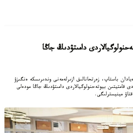
يىن بيوتەحنولوگيالاردى دامىتۋدىڭ جاڭا
ا عىلىمي يدەيادان باستاپ، زەرتحانالىق ازىرلەمەنى وندىرىسكە ەنگىزۋ
ى قامتيتىن بيوتەحنولوگيالاردى دامىتۋدىڭ جاڭا مودەلى
قتاۋ مينيسترلىگى.