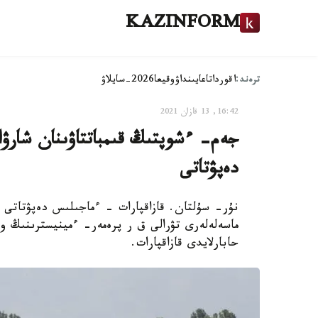
KAZINFORM
ترەند:
اقوردا
تاعايىنداۋ
وقيعا
2026-سايلاۋ
16:42, 13 قازان 2021
جەم- ءشوپتىڭ قىمباتتاۋىنان شارۋا
دەپۋتاتى
نۇر- سۇلتان. قازاقپارات - ءماجىلىس دەپۋتاتى از
ماسەلەلەرى تۋرالى ق ر پرەمەر- ءمينيسترىنىڭ و
حابارلايدى قازاقپارات.