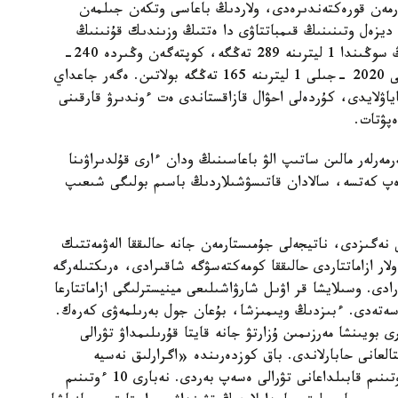
دارمەن قورەكتەندىرەدى، ولاردىڭ باعاسى وتكەن جىلمەن
60-90- عا كوتەرىلگەن. ديزەل وتىنىنىڭ قىمباتتاۋى دا ەتتىڭ وزىندىك قۇنىنىڭ
قىمباتتاۋىنا ەلەۋلى اسەر ەتتى. مىسالى، قىركۇيەكتىڭ سوڭىندا 1 ليترىنە 289 تەڭگە، كوپتەگەن وڭىردە 240-
245 تەڭگەنى قۇراعان، ال ارزانداتىلعان ديزەل وتىنى 2020 -جىلى 1 ليترىنە 165 تەڭگە بولاتىن. ەگەر جاعداي
اۋلايدى، كۇردەلى احۋال قازاقستاندى ەت ءوندىرۋ قارقىنى
پۋتات.
مەرلەر مالىن ساتىپ الۋ باعاسىنىڭ ودان ءارى قۇلدىراۋىنا
دەپ كەتسە، سالادان قاتىسۋشىلاردىڭ باسىم بولىگى شىعىپ
نەگىزدى، ناتيجەلى جۇمىستارمەن جانە حالىققا الەۋمەتتىك
ار ازاماتتاردى حالىققا كومەكتەسۋگە شاقىرادى، ەرىكتىلەرگە
ادى. وسىلايشا قر اۋىل شارۋاشىلىعى مينيسترلىگى ازاماتتارعا
سەتەدى. ءبىزدىڭ ويىمىزشا، بۇعان جول بەرىلمەۋى كەرەك.
بويىنشا مەرزىمىن ۇزارتۋ جانە قايتا قۇرىلىمداۋ تۋرالى
العانى حابارلاندى. باق كوزدەرىندە «اگرارلىق نەسيە
كورپوراتسياسى» ا ق تامىزدىڭ ورتاسىنا قاراي 10 ءوتىنىم قابىلداعانى تۋرالى ەسەپ بەردى. نەبارى 10 ءوتىنىم