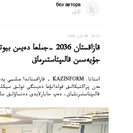
без автора
اۆتور
10:12, 08 تامىز 2026
قازاقستان 2036 -جىلعا دە
جۇيەسىن قالىپتاستىرماق
استانا. KAZINFORM - قازاقستاند
مەن پراكتيكالىق قولدانۋعا دەيىنگى تولىق سيكلد
قالىپتاستىرىلماق، دەپ حابارلايدى دەنساۋلىق سا