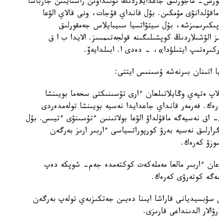
فورس- ماجورلىق جاعدايلاردىڭ تۋىنداۋىن راستايتىن جازباشا
ماقۇلدانۋى مۇمكىن. بۇل قانداي قۇجات، ونى قالاي الۋعا
پىكىرىمىزشە، بۇل سيتۋاتسيا سىيبايلاس جەمقورلىق
 الۋشىلاردىڭ كوپشىلىگىنە قولجەتىمسىز. الايدا ب ا ق
ىرەتىپ ايتىلۋدا»، - دەدى ا. ابىلدايەۆ.
يا اتىنان بىرنەشە ۇسىنىس ايتتى:
لاپ ەتپەي وڭايلاتىلعان ءارى تۇسىنىكتى سحەما بويىنشا
ەرەك. فەرمەر قانداي جاعدايدا نەسيە بويىنشا تولەمدەردى
 اق نەسيەگە ماقۇلداۋ الۋعا بولاتىنىن ءتۇسىنۋى ءتيىس. بۇل
ارلىق نەسيە بەرۋ كورپوراتسياسى ءاربىر ارىز بەرگەن
وزۋ كەرەك.
عان ءاربىر مالعا مەملەكەت كوكتەمدە جەم- شوپكە دەپ
سەگە كوتەرۋى كەرەك.
ن سۋبسيديانى قاراشا ايىنا دەيىن جەتكىزبەي تولەپ بەرگەن
الار الدىنداعى قارىزى.