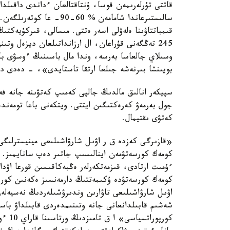
قاتتى تۇرلەرىمەن قوسا، ۇنتاقتالعان ءداندى داقىل
سالىستىرعاندا شامامەن % 
وسىلاي جالعاسا بەرسە، وندا مال باسىنىڭ ءوسۋى باي
بويىنشا بىرنەشە جىلعا ارتقا تاستايدى»، - دەدى دە
سپيكەر انالىق مالدىڭ جالپى كەمىپ كەتۋىنە جانە فەر
جول بەرمەۋ كەرەكتىگىن ايتتى. ويتكەنى باعا تومەن
كەتۋى ىقتيمال.
«قازىرگى كەزدە ق ر اۋىل شارۋاشىلىعى مينيسترلىگى 
كومەك كورسەتۋمەن اينالىسىپ جاتىر دەپ سانايمىز. ول
ءۇمىت ارتادى، قىزمەتكەرلەر ەڭبەكاقىسىن قورعا اۋدار
كومەك كورسەتۋدە ۇكىمەتتىڭ دارمەنسىز ەكەنىن كور
اۋىل شارۋاشىلىعى تاۋارىن وندىرۋشىلەردىڭ نەسيەلەرى 
شەشىم قابىلدانعانى جانە وتىنىمدەردى قابىلداۋ باست