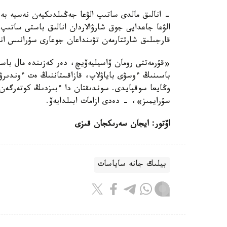
- انالىق مالدى ساتىپ الۋعا جەڭىلدىكپەن نەسيە ب
الۋعا جاعدايى جوق شارۋالاردان انالىق باستى ساتىپ 
قارجىلىق شارتتارمەن تۋىنداعان جوعارى سۇرانىس انا
«قۇرمەتتى رومان ۆاسيليەۆيچ، دەر كەزىندە مال باس
باسىنىڭ ءوسۋى باياۋلاپ، قازاقستاننىڭ ەت ءوندىرۋ ق
وڭايعا سوقپايدى. سوندىقتان دا ءبىزدىڭ كوتەرگەن
سۇرايمىز»، - دەدى ازامات ابىلدايەۆ.
اۆتور: ايجان سەرىكجان قىزى
بيلىك جانە ساياسات