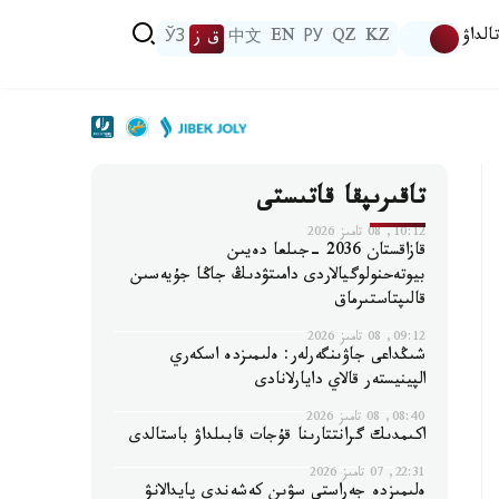
الداۋ
KZ
QZ
РУ
EN
中文
ق ز
ЎЗ
تاقىرىپقا قاتىستى
10:12, 08 تامىز 2026
قازاقستان 2036 -جىلعا دەيىن
بيوتەحنولوگيالاردى دامىتۋدىڭ جاڭا جۇيەسىن
قالىپتاستىرماق
09:12, 08 تامىز 2026
شىڭداعى جاۋىنگەرلەر: ەلىمىزدە اسكەري
الپينيستەر قالاي دايارلانادى
08:40, 08 تامىز 2026
اكىمدىك گرانتتارىنا قۇجات قابىلداۋ باستالدى
22:31, 07 تامىز 2026
ەلىمىزدە جەراستى سۋىن كەشەندى پايدالانۋ