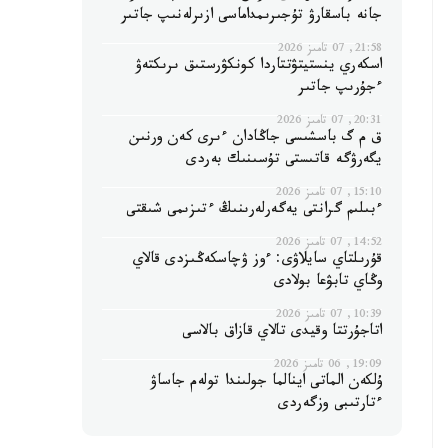
جانە باسقارۋ تۇجىرىمداماسى ازىرلەنىپ جاتىر
21:58, 07 تامىز 2026
اسكەري ينستيتۋتتاردا كونكۋرستىق ىرىكتەۋ
ءجۇرىپ جاتىر
20:31, 07 تامىز 2026
ق م گ باسشىسى جاڭادان ءىرى كەن ورنىن
يگەرۋگە قاتىستى تۇسىنىك بەردى
15:10, 07 تامىز 2026
ءبىلىم گرانتى يەگەرلەرىنىڭ ءتىزىمى شىقتى
14:52, 07 تامىز 2026
قۇرىلتاي سايلاۋى: ءوز ۋچاسكەڭىزدى قالاي
وڭاي تابۋعا بولادى
10:39, 07 تامىز 2026
اتاجۇرتتا وقيدى تالاي قازاق بالاسى
19:09, 06 تامىز 2026
ۇلكەن الماتى اينالما جولىندا تولەم جاساۋ
ءتارتىبى وزگەردى