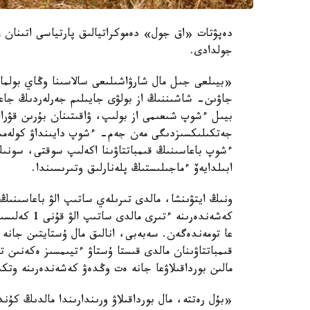
دەپۋتات «اق جول» دەموكراتيالىق پارتياسى اتىنان ق
جولدادى.
«بيىلعى جىل مال شارۋاشىلىعى سالاسىنا وڭاي بولماد
جاۋىن- شاشىننىڭ از بولۋى جايىلىم جەرلەردىڭ جاعد
بيىل ءشوپ شىعىمى از بولىپ، ۋاقىتىنان بۇرىن قۋر
جەتكىلىكسىزدىگى مەن جەم- ءشوپ دايىنداۋ كولەمى
ءشوپ باعاسىنىڭ قىمباتتاۋىنا اكەلىپ سوقتى، سونى
ابىلدايەۆ ءماجىلىستىڭ پلەنارلىق وتىرىسىندا.
ونىڭ ايتۋىنشا، مالدى تىرىلەي ساتىپ الۋ باعاسىنىڭ 
عا تومەندەگەن. سەبەبى، انالىق مال ۇستايتىن جانە ب
قىمباتتاۋىنان مالدى قىستا ۇستاۋ ءتيىمسىز ەكەنىن ت
مالىن بورداقىلاۋعا جانە ەت وڭدەۋ كەشەندەرىنە وتك
«بۇل رەتتە، مال بورداقىلاۋ ورىندارىندا مالدىڭ كۇ