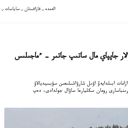
الەمدە
قازاقستان
ساياسات
ت
لار جاپپاي مال ساتىپ جاتىر - ءماجىلىس
امات ابىلدايەۆ اۋىل شارۋاشىلىعىن سۋبسيديالاۋ
رىنباسارى رومان سكليارعا ساۋال جولدادى، دەپ