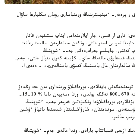
 ر پرەمەر- ءمينيسترىنىڭ ورىنباسارى رومان سكليارعا ساۋال
ى: قارى از قىس، جاز ايلارىنداعى اپتاپ ىستىقپەن قاتار
ايىنا تەرىس اسەر ەتتى. وتكەن جىلدارمەن سالىستىرعاندا
اپ كەتتى. جايىلىم جەرلەردەگى جەم- ءشوپتىڭ
نىڭ قىسقارۋى مالدىڭ جاي- كۇيىنە كەرى ىقپال ەتتى، جەم-
ڭ سالدارىنان مال باسىنىڭ كەمۋى باستالدى»، - دەدى ا.
تومەندەگەنى بايقالادى. بورداقىلاۋ ورىندارى مەن ەت وڭدەۋ
كەشەندەرىنە ءتىرى مالدى ساتىپ الۋ قۇنى 1 كەلىسىنە 670-800 تەڭگە بولدى، ورتا ەسەپپەن باعا % 10-15-
ۇقالاردى بورداقىلاۋعا وتكىزەتىن فەرمەر جەم- ءشوپتىڭ
ۇسىنەدى. سوندىقتان، شارۋاشىلىقتار شىعىنعا باتپاۋ ءۇشىن
ىزىپ جاتىر.
ندىك ازىعى قىمباتتاپ بارادى. وندا مالدى جەم- ءشوپتىڭ