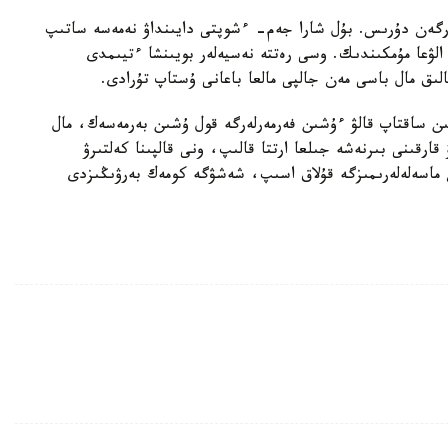
ەرگەن دۇرىس. بۇل شارا جەم- ءشوپتى دايىنداۋ نەمەسە ساتىپ
الۋعا مۇمكىندىك. وسى رەتتە نەسيەلەر بويىنشا ءتيىمدى
لىق مال باسى مەن جالپى مالعا باعانى ۇستاپ تۇرادى.
ىن ساقتاپ قالۋ ءۇشىن فەرمەرلەرگە قول ۇشىن بەرمەسەك، مال
ارقىنى بىرنەشە جىلعا ارتتا قالىپ، ونى قالپىنا كەلتىرۋ
 ماسەلەلەرىمىزگە قۇلاق اسىپ، شەشۋگە كومەك بەرۋىڭىزدى