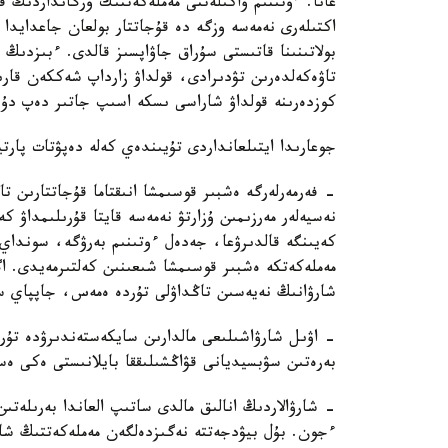
عانا. ءوتىنىم ۋاكىلەتتى مەملەكەتتىك ورگانداردىڭ 
اكتىلەرى نەمەسە وزگە دە قۇجاتتار بولعان جاعدايدا 
بولاتىنىنا قاتىستى سۇراق جاۋاپسىز قالدى. ءبىزدىڭ 
تاۋەكەلدەرىن تۋدىرادى، قولداۋ زارداپ شەككەن قارىز
كوزدەرىنە قولداۋ شاراسى ىسكە اسىپ جاتىر دەپ دۇرك
جوعارىدا ايتىلعانداردى تۇيىندەي كەلە دەپۋتات پارت
- فەرمەرلەرگە ەشبىر قوسىمشا انىقتاما قۇجاتتارىن تا
نەسيەلەر مەرزىمىن ۇزارتۋ نەمەسە قايتا قۇرىلىمداۋ ك
كەيىنگە قالدىرۋعا، جەدەل ءوتىنىم بەرۋگە، سونداي-
مەملەكەتكە ەشبىر قوسىمشا شىعىنىن كەلتىرمەيدى. اگر
شارۋانىڭ نەيەسىن تاڭداۋلى تۇردە ەمەس، جاپپاي س
- اۋىل شارۋاشىلىعى مالدارىن سايكەستەندىرۋدە تۇر
بەرەتىن سۋبسيديانى قۋاڭشىلىققا بايلانىستى ەكى ە
- شارۋالاردىڭ انالىق مالدى ساتىپ العاندا بەرىلەتى
ءجون. بۇل بيۋدجەتتە نەگىزدەلگەن مەملەكەتتىڭ شارۋ