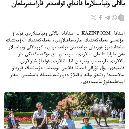
بالالى وتباسىلارعا قانداي تولەمدەر قاراستىرىلعان
استانا. KAZINFORM - استانادا بالالى وتباسىلاردى قولداۋ
جۇيەسى مەملەكەتتىك جاردەماقىلاردى، مەملەكەتتىك الەۋمەتتىك
ساقتاندىرۋ قورىنان تولەنەتىن تولەمدەردى، كوپبالالى وتباسىلار
مەن ماراپاتتالعان انالاردى، سونداي-اق مۇگەدەكتىگى بار
بالالاردى تاربيەلەپ وتىرعان اتا-انالاردى قولداۋ شارالارىن
قامتيدى. بۇل تۋرالى استانا قالاسى بويىنشا الەۋمەتتىك قورعاۋ
سالاسىندا رەتتەۋ جانە باقىلاۋ دەپارتامەنتىنىڭ باسشىسى اسقار
ايماعامبەتوۆ مالىمدەدى.