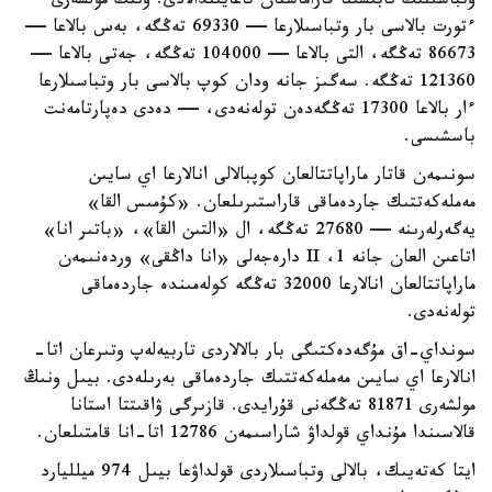
وتباسىنىڭ تابىسىنا قاراماستان تاعايىندالادى. ونىڭ مولشەرى
ءتورت بالاسى بار وتباسىلارعا — 69330 تەڭگە، بەس بالاعا —
86673 تەڭگە، التى بالاعا — 104000 تەڭگە، جەتى بالاعا —
121360 تەڭگە. سەگىز جانە ودان كوپ بالاسى بار وتباسىلارعا
ءار بالاعا 17300 تەڭگەدەن تولەنەدى، — دەدى دەپارتامەنت
باسشىسى.
سونىمەن قاتار ماراپاتتالعان كوپبالالى انالارعا اي سايىن
مەملەكەتتىك جاردەماقى قاراستىرىلعان. «كۇمىس القا»
يەگەرلەرىنە — 27680 تەڭگە، ال «التىن القا»، «باتىر انا»
اتاعىن العان جانە 1، II دارەجەلى «انا داڭقى» وردەنىمەن
ماراپاتتالعان انالارعا 32000 تەڭگە كولەمىندە جاردەماقى
تولەنەدى.
سونداي-اق مۇگەدەكتىگى بار بالالاردى تاربيەلەپ وتىرعان اتا-
انالارعا اي سايىن مەملەكەتتىك جاردەماقى بەرىلەدى. بيىل ونىڭ
مولشەرى 81871 تەڭگەنى قۇرايدى. قازىرگى ۋاقىتتا استانا
قالاسىندا مۇنداي قولداۋ شاراسىمەن 12786 اتا-انا قامتىلعان.
ايتا كەتەيىك، بالالى وتباسىلاردى قولداۋعا بيىل 974 ميلليارد