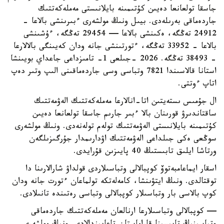
جاسقا تولعانعا دەيىن كۇتىمىنە بايلانىستى مەملەكەتتىك
جاردەماقى بەرىلەدى. بيىل ونىڭ مولشەرى ءبىرىنشى بالاعا -
24912 تەڭگە، ەكىنشى بالاعا — 29454 تەڭگە، ءۇشىنشى
بالاعا - 33952 تەڭگە، ءتورتىنشى جانە ودان كەيىنگى بالالارعا
- 38493 تەڭگە. 2026 -جىلعى 1- تامىزداعى جاعداي بويىنشا
استانا قالاسىندا 7821 وتباسى وسى جاردەماقىنى الىپ وتىر دەپ
اتاپ ءوتتى.
ال جۇمىس ىستەيتىن اتا-انالارعا مەملەكەتتىك الەۋمەتتىك
ساقتاندىرۋ قورىنان بالا ءبىر جارىم جاسقا تولعانعا دەيىن
كۇتىمىنە بايلانىستى الەۋمەتتىك تولەم تولەنەدى. ونىڭ مولشەرى
سوڭعى ەكى جىلداعى الەۋمەتتىك اۋدارىمدار جۇرگىزىلگەن
ورتاشا ايلىق تابىستىڭ 40 پايىزىن قۇرايدى.
اسقار ايماعامبەتوۆ كوپبالالى وتباسىلاردى قولداۋ شارالارىنا دا
توقتالدى. ونىڭ ايتۋىنشا، كامەلەتكە تولماعان ءتورت جانە ودان
كوپ بالاسى بار وتباسىلار كوپبالالى وتباسى رەتىندە تانىلادى.
— كوپبالالى وتباسىلارعا ارنالعان مەملەكەتتىك جاردەماقى