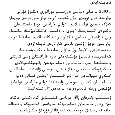
تاعايىندايدى.
«2003 -جىلى ەلباسى مەرزىمسىز موراتوري ەنگىزۋ تۋرالى
جارلىققا قول قويدى. بۇل شەشىم ءولىم جازاسىن تولىق جويعان
كەزگە دەيىن قولدانىلادى. ءولىم جازاسىن جويۋ باعىتتالعان
ماڭىزدى اكتىلەردىڭ ءبىرى - ەكىنشى فاكۋلتاتيۆتىك حاتتاما.
ونى قازاقستان بيىلعى قاڭتاردا راتيفيكاتسيالادى. حاتتاما ءولىم
جازاسىن جويۋ ءۇشىن بارلىق شارالاردى قابىلداۋدى
مىندەتتەيدى. الايدا بۇل جازانى حاتتاما ەسكەرتپەسىنىڭ
شەڭبەرىندە قالدىرۋ مۇمكىندىگى بار، قازاقستان وسى شارتتى
باسشىلىققا الىپ، حاتتامانى ەسكەرتپەمەن راتيفيكاتسيالادى.
ەسكەرتپەگە سايكەس، قازاقستان سوعىس ۋاقىتىندا جاسالعان
اسكەري سيپاتتاعى اسا اۋىر قىلمىستار ءۇشىن كىنالى دەپ
تانىلعاننان كەيىن، سوعىس ۋاقىتىندا ءولىم جازاسىن قولدانۋ
قۇقىعىن وزىنە قالدىردى»، - دەدى ءا. شىنداليەۆ.
ۇسىنىلىپ وتىرعان زاڭ جوباسى قىلمىستىق كودەكستى حاتتاما
مەن وعان جاسالعان ەسكەرتپەگە سايكەس كەلتىرۋگە باعىتتالعان
جانە قىلمىستىق كودەكسكە ءبىرقاتار تۇزەتۋ ەنگىزىلەدى.