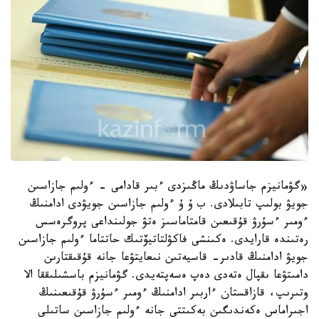
«گۋمانيزم جاساۋدىڭ ماڭىزدى ءبىر قادامى - ءولىم جازاسىن
جويۋ بولىپ تابىلادى. ب ۇ ۇ ءولىم جازاسىن جويۋدى ادامنىڭ
ءومىر ءسۇرۋ قۇقىعىن قامتاماسىز ەتۋ جولىنداعى پروگرەسس
رەتىندە قارايدى. ەكىنشى فاكۋلتاتيۆتىك حاتتاما ءولىم جازاسىن
جويۋ ادامنىڭ قادىر- قاسيەتىن نىعايتۋعا جانە قۇقىقتارىن
دامىتۋعا ىقپال ەتەدى دەپ ەسەپتەيدى. گۋمانيزم باسشىلىققا الا
وتىرىپ، قازاقستان ءاربىر ادامنىڭ ءومىر ءسۇرۋ قۇقىعىنىڭ
اجىراماس ەكەندىگىن بەكىتتى جانە ءولىم جازاسىن ساتىلى