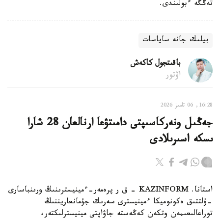
تەڭگە ءبولىندى.
بيلىك جانە ساياسات
باقىتجول كاكەش
اۆتور
16:28, 06 تامىز 2026
جەڭىل ونەركاسىپتى دامىتۋعا ارنالعان 28 شارا
ىسكە اسىرىلادى
استانا. KAZINFORM - ق ر پرەمەر-ءمينيسترىنىڭ ورىنباسارى
-ۇلتتىق ەكونوميكا ءمينيسترى سەرىك جۇمانعاريننىڭ
توراعالىعىمەن وتكەن كەڭەستە جاۋاپتى مينيسترلىكتەر،