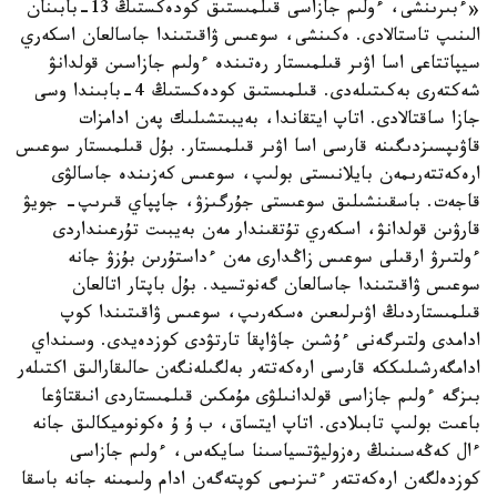
«ءبىرىنشى، ءولىم جازاسى قىلمىستىق كودەكستىڭ 13-بابىنان
الىنىپ تاستالادى. ەكىنشى، سوعىس ۋاقىتىندا جاسالعان اسكەري
سيپاتتاعى اسا اۋىر قىلمىستار رەتىندە ءولىم جازاسىن قولدانۋ
شەكتەرى بەكىتىلەدى. قىلمىستىق كودەكستىڭ 4-بابىندا وسى
جازا ساقتالادى. اتاپ ايتقاندا، بەيبىتشىلىك پەن ادامزات
قاۋىپسىزدىگىنە قارسى اسا اۋىر قىلمىستار. بۇل قىلمىستار سوعىس
ارەكەتتەرىمەن بايلانىستى بولىپ، سوعىس كەزىندە جاسالۋى
قاجەت. باسقىنشىلىق سوعىستى جۇرگىزۋ، جاپپاي قىرىپ- جويۋ
قارۋىن قولدانۋ، اسكەري تۇتقىندار مەن بەيبىت تۇرعىنداردى
ءولتىرۋ ارقىلى سوعىس زاڭدارى مەن ءداستۇرىن بۇزۋ جانە
سوعىس ۋاقىتىندا جاسالعان گەنوتسيد. بۇل باپتار اتالعان
قىلمىستاردىڭ اۋىرلىعىن ەسكەرىپ، سوعىس ۋاقىتىندا كوپ
ادامدى ولتىرگەنى ءۇشىن جاۋاپقا تارتۋدى كوزدەيدى. وسىنداي
ادامگەرشىلىككە قارسى ارەكەتتەر بەلگىلەنگەن حالىقارالىق اكتىلەر
بىزگە ءولىم جازاسى قولدانىلۋى مۇمكىن قىلمىستاردى انىقتاۋعا
باعىت بولىپ تابىلادى. اتاپ ايتساق، ب ۇ ۇ ەكونوميكالىق جانە
ءال كەڭەسىنىڭ رەزوليۋتسياسىنا سايكەس، ءولىم جازاسى
كوزدەلگەن ارەكەتتەر ءتىزىمى كوپتەگەن ادام ولىمىنە جانە باسقا