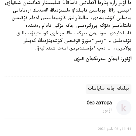
دا اۋىر زارداپتارعا اكەلەتىن قاساقانا قىلمىستار شەگىنەن شىقپاۋى
ءتيىس. زاڭ جوباسىن قابىلداۋ ەلىمىزدىڭ الەمدىك ارەناداعى
بەدەلىن كۇشەيتەدى، حالىقارالىق قاۋىمداستىق اددام قۇقىعىن
قامتاماسىز ەتۋگە پروگرەسس جانە ىزگى قادام رەتىندە
قابىلدايدى. سونىمەن بىرگە، ەڭ جوعارى كونستيتۋتسيالىق
قۇندىلىق - ءومىر ءسۇرۋ قۇقىعىن كۇشەيتۋدىڭ كەپىلى
بولادى»، - دەپ ءتۇسىندىردى اسەت شىنداليەۆ.
اۆتور: ايجان سەرىكجان قىزى
بيلىك جانە ساياسات
без автора
اۆتور
16:44, 06 تامىز 2026