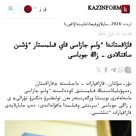
KAZINFORM
ق ز
ترەند:
2026-سايلاۋ
وقيعا
تاعايىنداۋ
اقوردا
11:39, 13 قازان 2021
قازاقستاندا ءولىم جازاسى قاي قىلمىستار ءۇشىن
ساقتالادى - زاڭ جوباسى
نۇر-سۇلتان. قازاقپارات - ماجىلىستە «قازاقستان
رەسپۋبليكاسىنىڭ قىلمىستىق كودەكسىنە ءولىم جازاسى
ماسەلەلەرى بويىنشا وزگەرىستەر مەن تولىقتىرۋ ەنگىزۋ تۋرالى» ق
ر زاڭى جوباسى ءبىرىنشى وقىلىمدا ماقۇلداندى، دەپ حابارلايدى
قازاقپارات ءتىلشىسى.