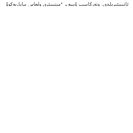
تانىستىرىلدى. ونەركاسىپ ۆيسە- ءمينيسترى ولجاس ساپاربەكوۆ
اتاپ وتكەندەي، قۇجات زاڭناما، ساتىپ الۋ تەتىگىن جەتىلدىرۋ،
«كولەڭكەلى» يمپورتقا قارسى ءىس-قيمىل، ينۆەستيتسيا تارتۋ،
وتاندىق برەندتى دامىتۋ مەن كادر دايارلاۋعا ارنالعان 28 ءىس-
شارانى قامتيدى.
Фото: Үкімет