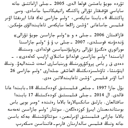
تۇردە جويۋ باعىتىن قولعا الدى. 2005 -جىلى ازاماتتىق جانە
ساياسي قۇقىقتار تۋرالى پاكتىگە راتيفيكاتسيا جاسادى. وسى
پاكتتىڭ 6-بابىنا سايكەس، ءولىم جازاسى تەك قانا ايرىقشا اۋىر
قىلمىس جاساعانى ءۇشىن زاڭعا سايكەس تاعايىندالۋى مۇمكىن.
قازاقستان 2006 -جىلى ە و «ءولىم جازاسىن جويۋ تۋرالى»
ۇندەۋىنە قوسىلدى، 2007 -جىلى ب ۇ ۇ ءولىم جازاسىنا
موراتوري ەنگىزۋ تۋرالى رەزوليۋتسياسىن قولدادى. وسىنىڭ
اياسىندا ءولىم جازاسىن قولدانۋ ساتىلاي ازايىپ كەلەدى»، -
دەدى ق ر باس پروكۋرورىنىڭ ورىنباسارى اسەت شىنداليەۆ. ونىڭ
ايتۋىنشا، تاۋەلسىزدىكتىڭ العاشقى جىلدارى ءولىم جازاسى 26
اسا اۋىر قىلمىس ءۇشىن تاعايىندالاتىن ەدى.
بۇل جازا 1997 -جىلعى قىلمىستىق كودەكستىڭ 18-بابىندا عانا
قالدى. ال 2014 -جىلى قىلمىستىق كودەكستىڭ 17 بابىندا
ساقتالعان. بارلىق سانكسيالارعا بالاما رەتىندە ءومىر بويى باس
بوستاندىعىنان ايىرۋ كوزدەلگەن. سوتتار ءولىم جازاسىن نەمەسە
بالاما جازانى قىلمىستىق اۋىرلىعىن، سوتتالۋشىنىڭ جەكە باسىن
جانە ونىڭ قىلمىس سالدارىنان قارىم-قاتىناسىن ەسكەرىپ