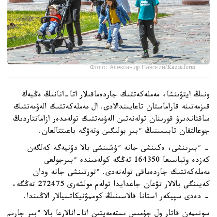
Фото: Александр Павский/Kazinform
ونىڭ ايتۋىنشا، مەملەكەتتىك جاردەماقىلار اتا-انانىڭ ەڭبەك
قىزمەتىنە قاراماستان تاعايىندالادى. ال مەملەكەتتىك الەۋمەتتىك
ساقتاندىرۋ قورىنان تولەنەتىن الەۋمەتتىك تولەمدەر ازاماتتاردىڭ
جوعالتقان تابىسىنىڭ ءبىر بولىگىن وتەۋگە باعىتتالعان.
- ءبىرىنشى، ەكىنشى جانە ءۇشىنشى بالا دۇنيەگە كەلگەن
كەزدە وتباسىعا 164350 تەڭگە كولەمىندە ءبىرجولعى
مەملەكەتتىك جاردەماقى تولەنەدى. ءتورتىنشى جانە ودان
كەيىنگى بالالار تۋعان جاعدايدا تولەم مولشەرى 272475 تەڭگە،
- دەدى سپيكەر استانا قالاسىنىڭ كوممۋنيكاتسيالار الاڭىندا.
سونىمەن قاتار ول جۇمىس ىستەمەيتىن اتا-انالارعا بالا ءبىر جارىم