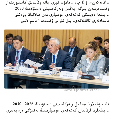
«اتامەكەن» ۇ ك پ، «دامۋ» قورى جانە وتاندىق كاسىپورىندار
وكىلدەرىمەن بىرگە جەڭىل ونەركاسىپتى دامىتۋدىڭ 2030
-جىلعا دەيىنگى كەشەندى جوسپارى مەن سالانىڭ وزەكتى
ماسەلەلەرى تالقىلاندى. بۇل تۋرالى ۇكىمەت ءمالىم ەتتى.
Фото: Правительство РК
قاتىسۋشىلارعا جەڭىل ونەركاسىپتى دامىتۋدىڭ 2026-2030
-جىلدارعا ارنالعان كەشەندى جوسپارىنىڭ نەگىزگى ەرەجەلەرى