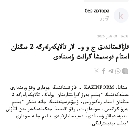
без автора
اۆتور
16:38, 08 تامىز 2026
قازاقستاندىق ج و و- لار تالاپكەرلەرگە 2 مىڭنان
استام قوسىمشا گرانت ۇسىنادى
استانا. KAZINFORM - قازاقستاننىڭ جوعارى وقۋ ورىندارى
مەملەكەتتىك ءبىلىم بەرۋ گرانتتارىنان بولەك، تالاپكەرلەرگە 2
مىڭنان استام رەكتورلىق، ۋنيۆەرسيتەتتىك جانە ىشكى ءبىلىم
بەرۋ گرانتىن، سونداي-اق وقۋ اقىسىنا جەڭىلدىكتەر مەن اتاۋلى
ستيپەنديالار ۇسىنادى، دەپ حابارلايدى عىلىم جانە جوعارى
ءبىلىم مينيسترلىگى.