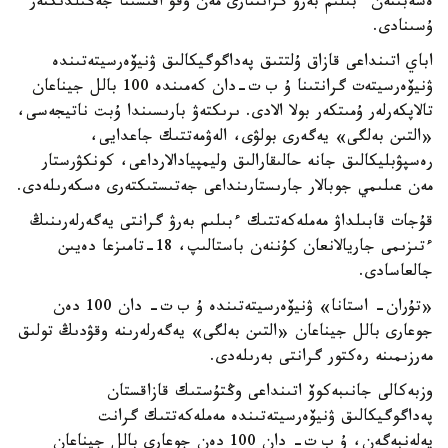
ەسەبىنەن ءبىلىم بەرۋ گرانتتارى مەن وقۋ اقىسىنا جەڭىلدىكتەر
ۇسىنادى.
اباي اتىنداعى قازاق ۇلتتىق پەداگوگيكالىق ۋنيۆەرسيتەتىندە
ۋنيۆەرسيتەت گرانتىنا ۇ ب ت-دان كەمىندە 100 بالل جيناعان
تالاپكەرلەر ۇمىتكەر بولا الادى. ىرىكتەۋ بارىسىندا ۇبت ناتيجەسى،
«التىن بەلگى» يەگەرى بولۋى، الەۋمەتتىك جاعدايى،
رەسپۋبليكالىق جانە حالىقارالىق وليمپيادالارداعى، كونكۋرستار
مەن عىلىمي جوبالار جارىستارىنداعى جەتىستىكتەرى ەسكەرىلەدى.
قۇجات قابىلداۋ مەملەكەتتىك ءبىلىم بەرۋ گرانتى يەگەرلەرىنىڭ
ءتىزىمى جاريالانعان كۇننەن باستالىپ، 18-تامىزعا دەيىن
جالعاسادى.
«تۇران- استانا» ۋنيۆەرسيتەتىندە ۇ ب ت- دان 100 دەن
جوعارى بالل جيناعان «التىن بەلگى» يەگەرلەرىنە وقۋدىڭ تولىق
مەرزىمىنە رەكتور گرانتى بەرىلەدى.
وزبەكالى جانىبەكوۆ اتىنداعى وڭتۇستىك قازاقستان
پەداگوگيكالىق ۋنيۆەرسيتەتىندە مەملەكەتتىك گرانت
يەلەنبەگەن، ۇ ب ت- دان 100 دەن جوعارى بالل جيناعان