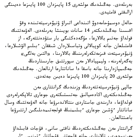
بەرىلەدى. جەڭىلدىك مولشەرى 15 پايىزدان 100 پايىزعا دەيىنگى
ارالىقتى قامتيدى.
حالەل دوسمۇحامەدوۆ اتىنداعى اتىراۋ ۋنيۆەرسيتەتىندە وقۋ
اقىسىنا جەڭىلدىكتەر 14 سانات بويىنشا بەرىلەدى. الەۋمەتتىك
قولداۋ جەتىم بالالارعا، مۇگەدەكتىگى بار ستۋدەنتتەرگە، از
قامتىلعان جانە كوپبالالى وتباسىلاردان شىققان ءبىلىم الۋشىلارعا،
ۋنيۆەرسيتەت قىزمەتكەرلەرىنىڭ بالالارىنا، «التىن بەلگى»
يەگەرلەرىنە، وليمپيادالار مەن سپورتتىق جارىستاردىڭ
جەڭىمپازدارىنا جانە باسقا دا ساناتتارعا ارنالعان. جەڭىلدىك
مولشەرى 20 پايىزدان 100 پايىزعا دەيىن جەتەدى.
جالپى ۋنيۆەرسيتەتتەردىڭ وزىندىك گرانتتارى مەن
جەڭىلدىكتەرى اكادەميالىق جەتىستىكتەرى جوعارى تالاپكەرلەردى
قولداۋعا، دارىندى جاستاردى ىنتالاندىرۋعا جانە الەۋمەتتىك وسال
ساناتتار ءۇشىن جوعارى ءبىلىمنىڭ قولجەتىمدىلىگىن ارتتىرۋعا
باعىتتالعان.
گرانتتار مەن جەڭىلدىكتەردىڭ ناقتى سانى، قۇجات قابىلداۋ
مەرزىمدەرى، تالاپتارى جانە قاجەتتى قۇجاتتار ءتىزىمى ءار