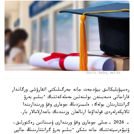
Фото: halyq-uni.kz
رەسپۋبليكالىق بيۋدجەت جانە جەرگىلىكتى اتقارۋشى ورگاندار
قاراجاتى ەسەبىنەن بولىنەتىن مەملەكەتتىك ءبىلىم بەرۋ
گرانتتارىنان بولەك، ەلىمىزدىڭ جوعارى وقۋ ورىندارىندا
تالاپكەرلەردى قولداۋعا ارنالعان وزىندىك باعدارلامالار بار.
- 2026 -جىلى جوعارى وقۋ ورىندارى ۇسىناتىن رەكتورلىق،
ۋنيۆەرسيتەتتىك جانە ىشكى ءبىلىم بەرۋ گرانتتارىنىڭ جالپى