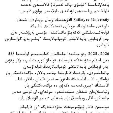
باعدارلاماسىنا ءتۇسۋى جانە تەمىرتاۋ قالاسىمەن نەمەسە
قاراعاندى وبلىسىمەن اۋماقتىق بايلانىسى بولۋى ءتيىس.
Satbayev University الەۋمەتتىك وسال توپتاردان شىققان
دارىندى جاستاردىڭ جوعارى تەحنيكالىق بىلىمگە
قولجەتىمدىلىگىن كەڭەيتۋ ماقساتىندا جۇمىس بەرۋشىلەر مەن
جەر قويناۋىن پايدالانۋشى كومپانيالاردىڭ ءبىلىم بەرۋ گرانتتارىن
تارتادى.
2025-2026 وقۋ جىلىندا جاسالعان كەلىسىمدەر اياسىندا 538
دەن استام ستۋدەنتكە قارجىلىق قولداۋ كورسەتىلىپ، ولار وقۋىن
جەر قويناۋىن پايدالانۋشى كومپانيالاردىڭ قولداۋىمەن
جالعاستىردى. ولاردىڭ قاتارىندا جەتىم بالالار، مۇگەدەكتىگى بار
تۇلعالار، اتا- اناسىنىڭ قامقورلىعىنسىز قالعان بالالار، اتا-
اناسىنىڭ ءبىرى نەمەسە ەكەۋى دە مۇگەدەكتىگى بار
وتباسىلاردان شىققان ستۋدەنتتەر، سونداي-اق تولىق ەمەس
جانە كوپبالالى وتباسىلاردان شىققان ءبىلىم الۋشىلار بار.
سونىمەن قاتار ۋنيۆەرسيتەت ستۋدەنتتەرگە ءوز قاراجاتى