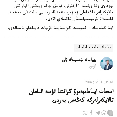
جوعارى وقۋ ورنىندا ءارتۇرلى. تولىق جانە وزەكتى اقپاراتتى
تالاپكەرلەر تاڭداعان ۋنيۆەرسيتەتتىڭ رەسمي سايتىنان نەمەسە
قابىلداۋ كوميسسياسىنان ناقتىلاي الادى.
ايتا كەتەيىك، اكىمدىك گرانتتارىنا قۇجات قابىلداۋ باستالدى.
بيلىك جانە ساياسات
ريزابەك نۇسىپبەك ۇلى
اۆتور
15:43, 08 تامىز 2026
اسحات ايماعامبەتوۆ گرانتقا تۇسە الماعان
تالاپكەرلەرگە كەڭەس بەردى