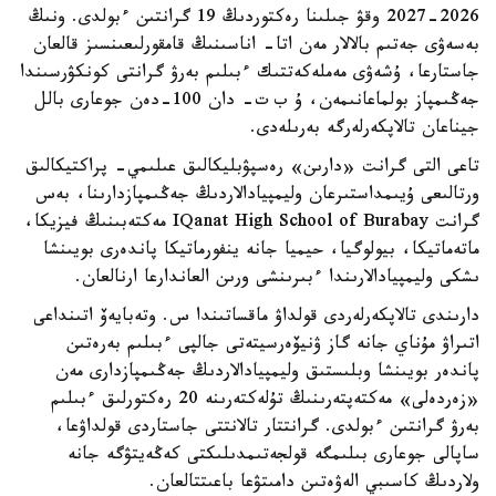
2026-2027 وقۋ جىلىنا رەكتوردىڭ 19 گرانتىن ءبولدى. ونىڭ
بەسەۋى جەتىم بالالار مەن اتا- اناسىنىڭ قامقورلىعىنسىز قالعان
جاستارعا، ۇشەۋى مەملەكەتتىك ءبىلىم بەرۋ گرانتى كونكۋرسىندا
جەڭىمپاز بولماعانىمەن، ۇ ب ت- دان 100-دەن جوعارى بالل
جيناعان تالاپكەرلەرگە بەرىلەدى.
تاعى التى گرانت «دارىن» رەسپۋبليكالىق عىلىمي- پراكتيكالىق
ورتالىعى ۇيىمداستىرعان وليمپيادالاردىڭ جەڭىمپازدارىنا، بەس
گرانت IQanat High School of Burabay مەكتەبىنىڭ فيزيكا،
ماتەماتيكا، بيولوگيا، حيميا جانە ينفورماتيكا پاندەرى بويىنشا
ىشكى وليمپيادالارىندا ءبىرىنشى ورىن العاندارعا ارنالعان.
دارىندى تالاپكەرلەردى قولداۋ ماقساتىندا س. وتەبايەۆ اتىنداعى
اتىراۋ مۇناي جانە گاز ۋنيۆەرسيتەتى جالپى ءبىلىم بەرەتىن
پاندەر بويىنشا وبلىستىق وليمپيادالاردىڭ جەڭىمپازدارى مەن
«زەردەلى» مەكتەپتەرىنىڭ تۇلەكتەرىنە 20 رەكتورلىق ءبىلىم
بەرۋ گرانتىن ءبولدى. گرانتتار تالانتتى جاستاردى قولداۋعا،
ساپالى جوعارى بىلىمگە قولجەتىمدىلىكتى كەڭەيتۋگە جانە
ولاردىڭ كاسىبي الەۋەتىن دامىتۋعا باعىتتالعان.