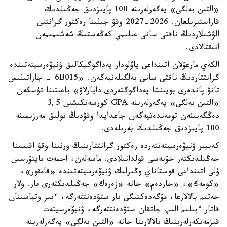
«التىن بەلگى» يەگەرلەرىنە 100 پايىزدىق جەڭىلدىك
قاراستىرىلعان. 2026-2027 وقۋ جىلىنا رەكتور گرانتىن
الۋشىلاردىڭ ناقتى سانى عىلىمي كەڭەستىڭ شەشىمىمەن
انىقتالادى.
الكەي مارعۇلان اتىنداعى پاۆلودار پەداگوگيكالىق ۋنيۆەرسيتەتىندە
گرانتتاردىڭ ناقتى سانى بەلگىلەنبەگەن. «6B015 - جاراتىلىس
تانۋ پاندەرى بويىنشا پەداگوگتەردى دايارلاۋ» باعىتىنا تۇسكەن
«التىن بەلگى» يەگەرلەرىنە GPA كورسەتكىشىن 3,5
دەڭگەيىنەن تومەندەتپەگەن جاعدايدا وقۋدىڭ تولىق مەرزىمىنە
100 پايىزدىق جەڭىلدىك بەرىلەدى.
كەيبىر ۋنيۆەرسيتەتتەردە رەكتور گرانتتارىنىڭ ورنىنا وقۋ اقىسىنا
جەڭىلدىكتەر جۇيەسى قولدانىلادى. ماسەلەن، احمەت بايتۇرسىن
ۇلى اتىنداعى قوستاناي وڭىرلىك ۋنيۆەرسيتەتىندە «قامقور»،
«كومەك»، «جاردەم» جانە «زەرەك» جەڭىلدىكتەرى بار. ولار
جەتىم بالالارعا، مۇگەدەكتىگى بار ستۋدەنتتەرگە، ءبىر وتباسىنان
قاتار ءبىلىم الىپ جاتقان ستۋدەنتتەرگە، ۋنيۆەرسيتەت
قىزمەتكەرلەرىنىڭ بالالارىنا جانە «التىن بەلگى» يەگەرلەرىنە