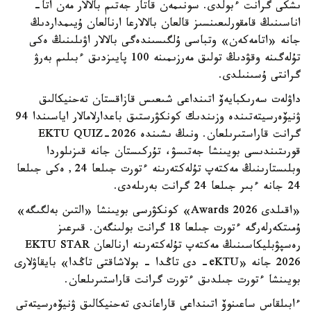
ىشكى گرانت ءبولدى. سونىمەن قاتار جەتىم بالالار مەن اتا-
اناسىنىڭ قامقورلىعىنسىز قالعان بالالارعا ارنالعان ۇيىمداردىڭ
جانە «اتامەكەن» وتباسى ۇلگىسىندەگى بالالار اۋىلىنىڭ ەكى
تۇلەگىنە وقۋدىڭ تولىق مەرزىمىنە 100 پايىزدىق ءبىلىم بەرۋ
گرانتى ۇسىنىلدى.
داۋلەت سەرىكبايەۆ اتىنداعى شىعىس قازاقستان تەحنيكالىق
ۋنيۆەرسيتەتىندە وزىندىك كونكۋرستىق باعدارلامالار اياسىندا 94
گرانت قاراستىرىلعان. ونىڭ ىشىندە EKTU QUIZ-2026
قورىتىندىسى بويىنشا جەتىسۋ، تۇركىستان جانە قىزىلوردا
وبلىستارىنىڭ مەكتەپ تۇلەكتەرىنە ءتورت جىلعا 24, ەكى جىلعا
24 جانە ءبىر جىلعا 24 گرانت بەرىلەدى.
«اقىلدى Awards 2026» كونكۋرسى بويىنشا «التىن بەلگىگە»
ۇمىتكەرلەرگە ءتورت جىلعا 18 گرانت بولىنگەن. قىرعىز
رەسپۋبليكاسىنىڭ مەكتەپ تۇلەكتەرىنە ارنالعان EKTU STAR
2026 جانە «eKTU- دى تاڭدا - بولاشاقتى تاڭدا» بايقاۋلارى
بويىنشا ءتورت جىلدىق ءتورت گرانت قاراستىرىلعان.
ءابىلقاس ساعىنوۆ اتىنداعى قاراعاندى تەحنيكالىق ۋنيۆەرسيتەتى