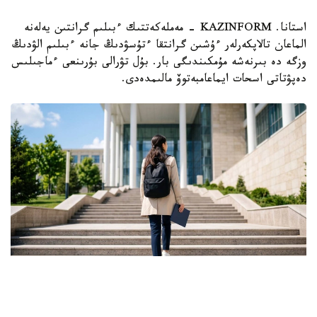
استانا. KAZINFORM - مەملەكەتتىك ءبىلىم گرانتىن يەلەنە
الماعان تالاپكەرلەر ءۇشىن گرانتقا ءتۇسۋدىڭ جانە ءبىلىم الۋدىڭ
وزگە دە بىرنەشە مۇمكىندىگى بار. بۇل تۋرالى بۇرىنعى ءماجىلىس
دەپۋتاتى اسحات ايماعامبەتوۆ مالىمدەدى.
Фото: Ғылым және жоғары білім министрлігі