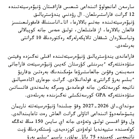
سارسەن امانجولوۆ اتىنداعى شىعىس قازاقستان ۋنيۆەرسيتەتىندە
12 گرانت قاراستىرىلعان. ال رۋدنىي يندۋستريالىق
ۋنيۆەرسيتەتىندە جەتىم بالالارعا، اتا-اناسىنىڭ قامقورلىعىنسىز
قالعان بالالارعا، از قامتىلعان، تولىق ەمەس جانە كوپبالالى
وتباسىلاردان شىققان تالاپكەرلەرگە رەكتوردىڭ 10 گرانتى
بەرىلەدى.
قاراعاندى يندۋستريالىق ۋنيۆەرسيتەتىندە اقىلى نەگىزدە وقيتىن
ستۋدەنتتەرگە ءبىرىنشى كۋرستان كەيىن ۋنيۆەرسيتەت قاراجاتى
ەسەبىنەن وقۋىن جالعاستىرۋعا مۇمكىندىك بەرەتىن «قاريۋ
ءبىلىم بەرۋ گرانتى» قولدانىلادى. گرانت جوعارى اكادەميالىق
ناتيجە كورسەتكەن جانە قوعامدىق ومىرگە بەلسەندى قاتىساتىن
ستۋدەنتتەرگە GPA كورسەتكىشى نەگىزىندە بەرىلەدى.
سونداي-اق 2026-2027 وقۋ جىلىندا ۋنيۆەرسيتەتتە ناريمان
يشمۇحامەدوۆ اتىنداعى اتاۋلى گرانت العاش رەت تاعايىندالدى.
ول وقۋ اقىسىن تولىق وتەۋدى جانە اي سايىن 150 مىڭ تەڭگە
كولەمىندە ستيپەنديا تولەۋدى كوزدەيدى. ۇمىتكەردىڭ ۇبت
ناتيجەسى كەمىندە 75 بالل بولۋى، باسىم ءبىلىم بەرۋ