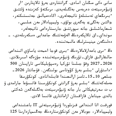
سانى ەكى مىڭنان اسادى. گرانتتاردى بەرۋ تالاپتارىن ءار
ۋنيۆەرسيتەت دەربەس بەلگىلەيدى. ىرىكتەۋ كەزىندە ۇلتتىق
ءبىرىڭعاي تەستىلەۋ ناتيجەلەرى، اكادەميالىق جەتىستىكتەر،
«التىن بەلگى» يەگەرى بولۋى، وليمپيادالار مەن عىلىمي،
شىعارماشىلىق جانە سپورتتىق جارىستارداعى ناتيجەلەر،
سونداي-اق تالاپكەردىڭ الەۋمەتتىك جاعدايى ەسكەرىلەدى، -
دەلىنگەن مينيسترلىك مالىمەتىندە.
ەڭ ءىرى باعدارلامالاردىڭ ءبىرى قوجا احمەت ياساۋي اتىنداعى
حالىقارالىق قازاق-تۇرىك ۋنيۆەرسيتەتىندە جۇزەگە اسىرىلادى.
2026-2027 وقۋ جىلىنا تۇركيا رەسپۋبليكاسى تاراپىنان 500
ءداستۇرلى ءبىلىم بەرۋ كۆوتاسى بولىنگەن. قۇجاتتار 2026-
جىلعى 10-15-تامىز ارالىعىندا قابىلدانادى. كونكۋرسقا
مەملەكەتتىك ءبىلىم بەرۋ گرانتى كونكۋرسىنا قاتىسۋعا جارامدى ۇ
ب ت سەرتيفيكاتى بار جانە ۋنيۆەرسيتەت بەلگىلەگەن شەكتى
بالدى جيناعان قازاقستان ازاماتتارى قاتىسا الادى.
قورقىت اتا اتىنداعى قىزىلوردا ۋنيۆەرسيتەتى IT باعىتىنداعى
وليمپيادالار، جوبالار مەن كونكۋرستاردىڭ جەڭىمپازدارىنا 125