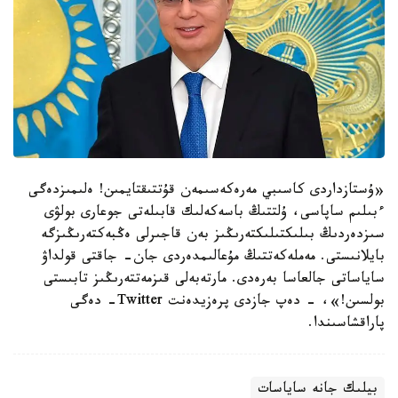
«ۇستازداردى كاسىبي مەرەكەسىمەن قۇتتىقتايمىن! ەلىمىزدەگى
ءبىلىم ساپاسى، ۇلتتىڭ باسەكەلىك قابىلەتى جوعارى بولۋى
سىزدەردىڭ بىلىكتىلىكتەرىڭىز بەن قاجىرلى ەڭبەكتەرىڭىزگە
بايلانىستى. مەملەكەتتىڭ مۇعالىمدەردى جان- جاقتى قولداۋ
ساياساتى جالعاسا بەرەدى. مارتەبەلى قىزمەتتەرىڭىز تابىستى
بولسىن!»، - دەپ جازدى پرەزيدەنت Twitter- دەگى
پاراقشاسىندا.
بيلىك جانە ساياسات