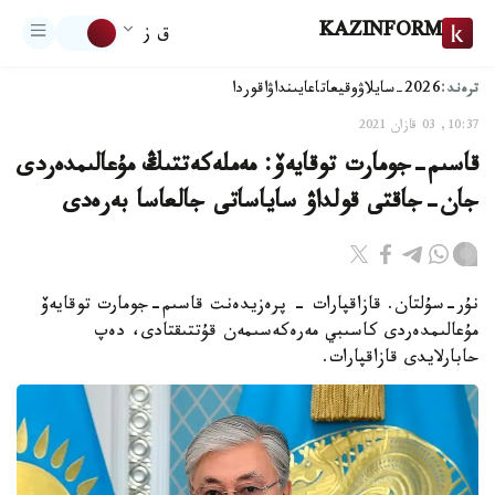
KAZINFORM
ق ز
ترەند:
2026-سايلاۋ
وقيعا
تاعايىنداۋ
اقوردا
10:37, 03 قازان 2021
قاسىم-جومارت توقايەۆ: مەملەكەتتىڭ مۇعالىمدەردى
جان-جاقتى قولداۋ ساياساتى جالعاسا بەرەدى
نۇر-سۇلتان. قازاقپارات - پرەزيدەنت قاسىم-جومارت توقايەۆ
مۇعالىمدەردى كاسىبي مەرەكەسىمەن قۇتتىقتادى، دەپ
حابارلايدى قازاقپارات.