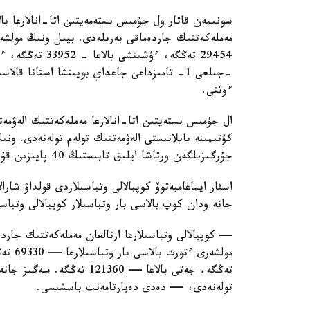
سونىمەن قاتار ول جۇمىس ىستەمەيتىن اتا-انالارعا بال
ءوتتى.
ال جۇمىس ىستەيتىن اتا-انالارعا مەملەكەتتىك الەۋمەت
كۇتىمىنە بايلانىستى الەۋمەتتىك تولەم تولەنەدى. ون
جۇرگىزىلگەن ورتاشا ايلىق تابىستىڭ 40 پايىزىن قۇرايدى.
اسقار ايماعامبەتوۆ كوپبالالى وتباسىلاردى قولداۋ شارا
جانە ودان كوپ بالاسى بار وتباسىلار كوپبالالى وتباس
— كوپبالالى وتباسىلارعا ارنالعان مەملەكەتتىك جاردە
تولەنەدى، — دەدى دەپارتامەنت باسشىسى.