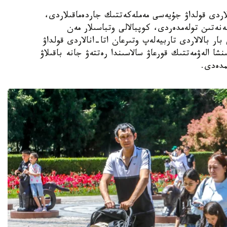
الالى وتباسىلاردى قولداۋ جۇيەسى مەملەكەتتىك جاردەماقىلاردى،
ەنەتىن تولەمدەردى، كوپبالالى وتباسىلار مەن
ار بالالاردى تاربيەلەپ وتىرعان اتا-انالاردى قولداۋ
نشا الەۋمەتتىك قورعاۋ سالاسىندا رەتتەۋ جانە باقىلاۋ
مدەدى.