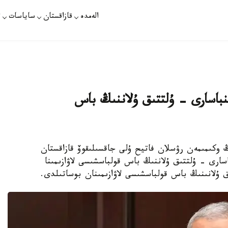
الەمدە
قازاقستان
ساياسات
ت
باسارى - ۇلتتىق ۇلاننىڭ باس
 وكىمىمەن رۋسلان فاتيح ۇلى جاقسىلىقوۆ قازاقستان
ارى - ۇلتتىق ۇلاننىڭ باس قولباسشىسى لاۋازىمىنا
ق ۇلانىنىڭ باس قولباسشىسى لاۋازىمىنان بوساتىلدى.