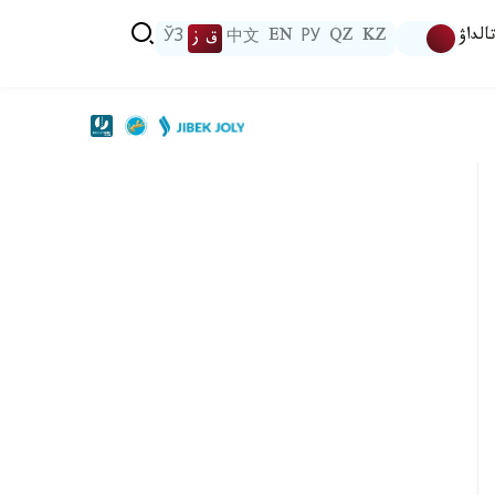
الداۋ
KZ
QZ
РУ
EN
中文
ق ز
ЎЗ