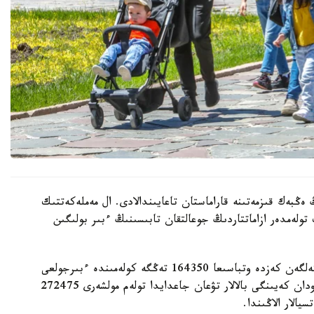
 ەڭبەك قىزمەتىنە قاراماستان تاعايىندالادى. ال مەملەكەتتىك
 تولەمدەر ازاماتتاردىڭ جوعالتقان تابىسىنىڭ ءبىر بولىگىن
- ءبىرىنشى، ەكىنشى جانە ءۇشىنشى بالا دۇنيەگە كەلگەن كەزدە وتباسىعا 164350 تەڭگە كولەمىندە ءبىرجولعى
مەملەكەتتىك جاردەماقى تولەنەدى. ءتورتىنشى جانە ودان كەيىنگى بالالار تۋعان جاعدايدا تولەم مولشەرى 272475
الار الاڭىندا.