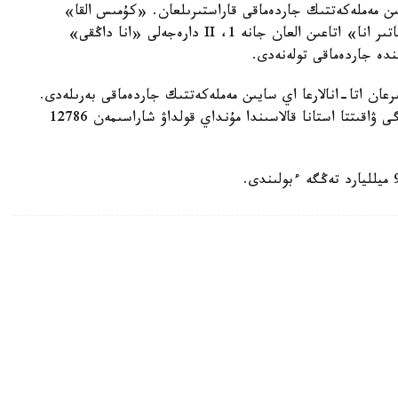
سايىن مەملەكەتتىك جاردەماقى قاراستىرىلعان. «كۇمىس القا»
يەگەرلەرىنە — 27680 تەڭگە، ال «التىن القا»، «باتىر انا» اتاعىن العان جانە 1، II دارەجەلى «انا داڭقى»
رعان اتا-انالارعا اي سايىن مەملەكەتتىك جاردەماقى بەرىلەدى.
بيىل ونىڭ مولشەرى 81871 تەڭگەنى قۇرايدى. قازىرگى ۋاقىتتا استانا قالاسىندا مۇنداي قولداۋ شاراسىمەن 12786