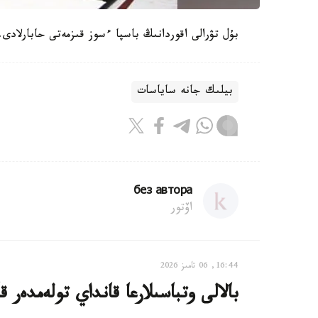
بۇل تۋرالى اقوردانىڭ باسپا ءسوز قىزمەتى حابارلادى.
بيلىك جانە ساياسات
без автора
اۆتور
16:44, 06 تامىز 2026
بالالى وتباسىلارعا قانداي تولەمدەر ق