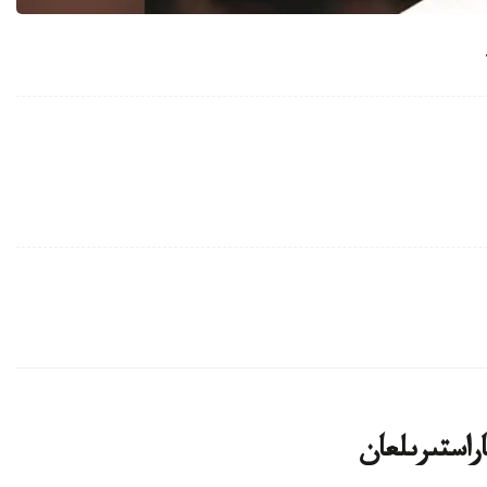
اراستىرىلعان