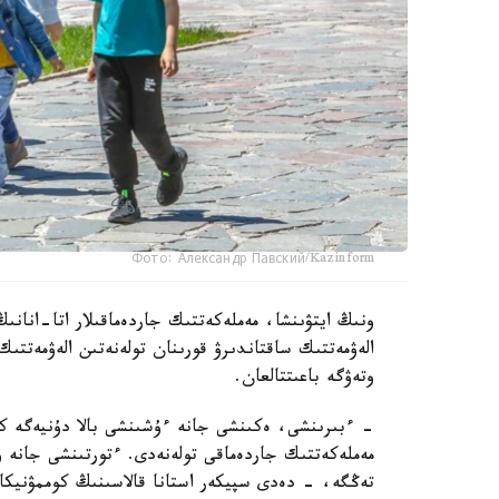
Фото: Александр Павский/Kazinform
ونىڭ ايتۋىنشا، مەملەكەتتىك جاردەماقىلار اتا-انانىڭ
الەۋمەتتىك ساقتاندىرۋ قورىنان تولەنەتىن الەۋمەتتىك
وتەۋگە باعىتتالعان.
تەڭگە، - دەدى سپيكەر استانا قالاسىنىڭ كوممۋنيكاتسي