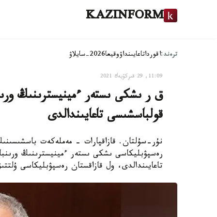
KAZINFORM
ترەند:
اقوردا
تاعايىنداۋ
وقيعا
2026-سايلاۋ
11:09, 29 قىركۇيەك 2021
ق ر ىشكى ىستەر ءمينيسترىنىڭ ورىن
قولباسشىسى تاعايىندالدى
نۇر-سۇلتان. قازاقپارات - مەملەكەت باسشىسىنىڭ
رەسپۋبليكاسى ىشكى ىستەر ءمينيسترىنىڭ ورىنباس
تاعايىندالدى، ول قازاقستان رەسپۋبليكاسى ۇلتتى