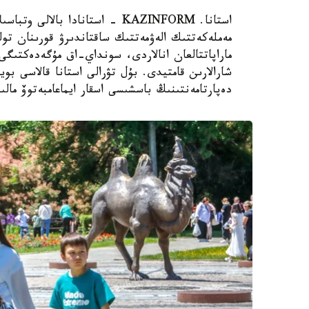
استانا. KAZINFORM - استانادا ب
مەملەكەتتىك الەۋمەتتىك ساقتاندىرۋ قورىنان تول
ماراپاتتالعان انالاردى، سونداي-اق مۇگەدەكتىگى ب
شارالارىن قامتيدى. بۇل تۋرالى استانا قالاسى بويى
دەپارتامەنتىنىڭ باسشىسى اسقار ايماعامبەتوۆ مالى