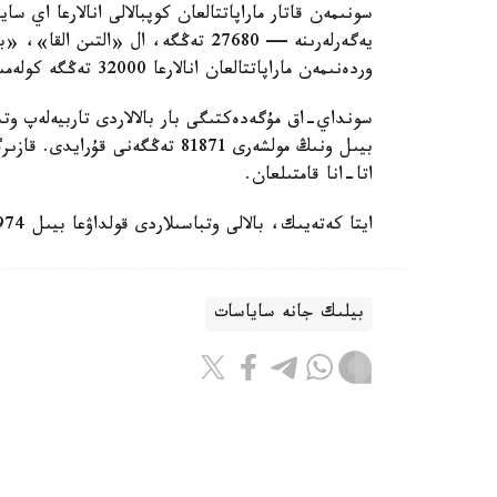
سونىمەن قاتار ماراپاتتالعان كوپبالالى انالارعا اي 
وردەنىمەن ماراپاتتالعان انالارعا 32000 تەڭگە كولەمىندە جاردەماقى تولەنەدى.
سونداي-اق مۇگەدەكتىگى بار بالالاردى تاربيەلەپ وتى
اتا-انا قامتىلعان.
ايتا كەتەيىك، بالالى وتباسىلاردى قولداۋعا بيىل 974 ميلليارد تەڭگە ءبولىندى.
بيلىك جانە ساياسات
باقىتجول كاكەش