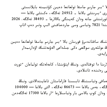
ا ءبىر جارىم جاسقا تولعانعا دەيىن كۇتىمىنە بايلانىستى
مەملەكەتتىك جاردەماقى بەرىلەدى. بيىل ونىڭ مولشەرى ءبىرىنشى بالاعا - 24912 تەڭگە، ەكىنشى بالاعا —
29454 تەڭگە، ءۇشىنشى بالاعا - 33952 تەڭگە، ءتورتىنشى جانە ودان كەيىنگى بالالارعا - 38493 تەڭگە. 2026
-جىلعى 1- تامىزداعى جاعداي بويىنشا استانا قالاسىندا 7821 وتباسى وسى جاردەماقىنى الىپ وتىر دەپ اتاپ
تىك ساقتاندىرۋ قورىنان بالا ءبىر جارىم جاسقا تولعانعا دەيىن
ىڭ مولشەرى سوڭعى ەكى جىلداعى الەۋمەتتىك اۋدارىمدار
لارىنا دا توقتالدى. ونىڭ ايتۋىنشا، كامەلەتكە تولماعان ءتورت
ى رەتىندە تانىلادى.
ماقى وتباسىنىڭ تابىسىنا قاراماستان تاعايىندالادى. ونىڭ
مولشەرى ءتورت بالاسى بار وتباسىلارعا — 69330 تەڭگە، بەس بالاعا — 86673 تەڭگە، التى بالاعا — 104000
تەڭگە، جەتى بالاعا — 121360 تەڭگە. سەگىز جانە ودان كوپ بالاسى بار وتباسىلارعا ءار بالاعا 17300 تەڭگەدەن