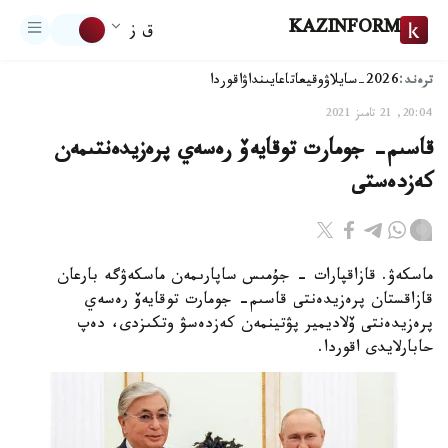
KAZINFORM
ق ز
ترەند:
2026-سايلاۋ
وقيعا
تاعايىنداۋ
اقوردا
20:04, 21 تامىز 2021
قاسىم- جومارت توقايەۆ رەسەي پرەزيدەنتىمەن
كەزدەستى
ماسكەۋ. قازاقپارات - جۇمىس ساپارىمەن ماسكەۋگە بارعان
قازاقستان پرەزيدەنتى قاسىم- جومارت توقايەۆ رەسەي
پرەزيدەنتى ۆلاديمير پۋتينمەن كەزدەسۋ وتكىزدى، دەپ
حابارلايدى اقوردا.