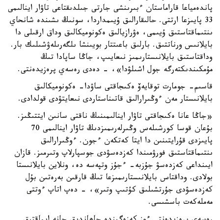
پاندەمياعا قاراماستان ءبىرىنشى جارتى جىلدىقتاعى تاۋار اينالىمى
33 پايىزعا ارتتى. حالىقارالىق ۇيىمداردا، سونىڭ ىشىندە شانحاي
ىنتىماقتاستىق ۇيىمى، ەۋرازيالىق ەكونوميكالىق وداق ارقىلى دا
بايلانىس ورناتتىق. بارلىق باعىتتار بويىنشا ىلگەرىلەۋشىلىك بار.
وداقتاستىق بايلانىستارىمىز نىعايىپ، جاڭا ساپادا تىڭ
مۇمكىندىكتەرگە جول اشىلۋدا»، - دەدى رەسەي پرەزيدەنتى.
قاسىم- جومارت توقايەۆ ەكىجاقتى ساۋدا- ەكونوميكالىق
بايلانىستار مەن ءوڭىرارالىق قاتىناستاردى نىعايتۋدى قولدادى.
«جاڭا عانا ەكىجاقتى تاۋار اينالىمىنىڭ ناقتى سانىن ايتتىڭىز.
بۇعان قوسا كورشىلەس وڭىرلەرىمىزدىڭ تاۋار اينالىمى 70
پايىزدى قۇرايتىنىن دا ايتا كەتكەن ءجون. ءوڭىرارالىق
ىنتىماقتاستىق فورۋمىندا كەزدەسۋدى جوسپارلاپ وتىرمىز. قازان
ايىنداعى كەزدەسۋ جۇزبە- ءجۇز وتپەسە دە، ونلاين بايلانىستا
بولادى. وداقتاس بايلانىستارىمىزعا تىڭ قارقىن بەرەتىن بۇل
كەزدەسۋدى جۇرتشىلىق كۇتىپ وتىر»، - دەپ اتاپ ءوتتى
مەملەكەت باسشىسى.