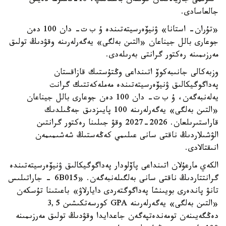
ءتىزىمى جاريالانعان كۇننەن باستالىپ، 18-تامىزعا دەيىن
جالعاسادى.
«تۇران- استانا» ۋنيۆەرسيتەتىندە ۇ ب ت- دان 100 دەن
جوعارى بالل جيناعان «التىن بەلگى» يەگەرلەرىنە وقۋدىڭ تولىق
مەرزىمىنە رەكتور گرانتى بەرىلەدى.
وزبەكالى جانىبەكوۆ اتىنداعى وڭتۇستىك قازاقستان
پەداگوگيكالىق ۋنيۆەرسيتەتىندە مەملەكەتتىك گرانت
يەلەنبەگەن، ۇ ب ت- دان 100 دەن جوعارى بالل جيناعان
«التىن بەلگى» يەگەرلەرىنە 100 پايىزدىق جەڭىلدىك
قاراستىرىلعان. 2026-2027 وقۋ جىلىنا رەكتور گرانتىن
الۋشىلاردىڭ ناقتى سانى عىلىمي كەڭەستىڭ شەشىمىمەن
انىقتالادى.
الكەي مارعۇلان اتىنداعى پاۆلودار پەداگوگيكالىق ۋنيۆەرسيتەتىندە
گرانتتاردىڭ ناقتى سانى بەلگىلەنبەگەن. «6B015 - جاراتىلىس
تانۋ پاندەرى بويىنشا پەداگوگتەردى دايارلاۋ» باعىتىنا تۇسكەن
«التىن بەلگى» يەگەرلەرىنە GPA كورسەتكىشىن 3,5
دەڭگەيىنەن تومەندەتپەگەن جاعدايدا وقۋدىڭ تولىق مەرزىمىنە