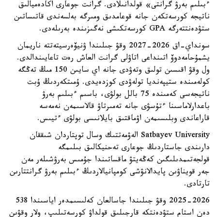
ءبىلىم بەرۋ گرانتى» قولدانىلادى. گرانت جوعارى اكادەميالىق
ناتيجە كورسەتكەن جانە قوعامدىق ومىرگە بەلسەندى قاتىساتىن
ستۋدەنتتەرگە GPA كورسەتكىشى نەگىزىندە بەرىلەدى.
سونداي-اق 2026-2027 وقۋ جىلىندا ۋنيۆەرسيتەتتە ناريمان
يشمۇحامەدوۆ اتىنداعى اتاۋلى گرانت العاش رەت تاعايىندالدى.
ول وقۋ اقىسىن تولىق وتەۋدى جانە اي سايىن 150 مىڭ تەڭگە
كولەمىندە ستيپەنديا تولەۋدى كوزدەيدى. ۇمىتكەردىڭ ۇبت
ناتيجەسى كەمىندە 75 بالل بولۋى، باسىم ءبىلىم بەرۋ
باعدارلاماسىنا ءتۇسۋى جانە تەمىرتاۋ قالاسىمەن نەمەسە
قاراعاندى وبلىسىمەن اۋماقتىق بايلانىسى بولۋى ءتيىس.
Satbayev University الەۋمەتتىك وسال توپتاردان شىققان
دارىندى جاستاردىڭ جوعارى تەحنيكالىق بىلىمگە
قولجەتىمدىلىگىن كەڭەيتۋ ماقساتىندا جۇمىس بەرۋشىلەر مەن
جەر قويناۋىن پايدالانۋشى كومپانيالاردىڭ ءبىلىم بەرۋ گرانتتارىن
تارتادى.
2025-2026 وقۋ جىلىندا جاسالعان كەلىسىمدەر اياسىندا 538
دەن استام ستۋدەنتكە قارجىلىق قولداۋ كورسەتىلىپ، ولار وقۋىن