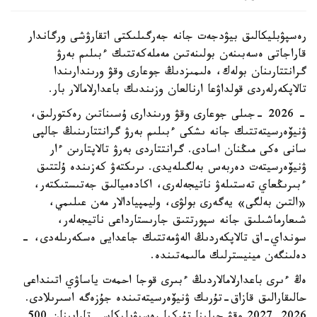
رەسپۋبليكالىق بيۋدجەت جانە جەرگىلىكتى اتقارۋشى ورگاندار
قاراجاتى ەسەبىنەن بولىنەتىن مەملەكەتتىك ءبىلىم بەرۋ
گرانتتارىنان بولەك، ەلىمىزدىڭ جوعارى وقۋ ورىندارىندا
تالاپكەرلەردى قولداۋعا ارنالعان وزىندىك باعدارلامالار بار.
- 2026 -جىلى جوعارى وقۋ ورىندارى ۇسىناتىن رەكتورلىق،
ۋنيۆەرسيتەتتىك جانە ىشكى ءبىلىم بەرۋ گرانتتارىنىڭ جالپى
سانى ەكى مىڭنان اسادى. گرانتتاردى بەرۋ تالاپتارىن ءار
ۋنيۆەرسيتەت دەربەس بەلگىلەيدى. ىرىكتەۋ كەزىندە ۇلتتىق
ءبىرىڭعاي تەستىلەۋ ناتيجەلەرى، اكادەميالىق جەتىستىكتەر،
«التىن بەلگى» يەگەرى بولۋى، وليمپيادالار مەن عىلىمي،
شىعارماشىلىق جانە سپورتتىق جارىستارداعى ناتيجەلەر،
سونداي-اق تالاپكەردىڭ الەۋمەتتىك جاعدايى ەسكەرىلەدى، -
دەلىنگەن مينيسترلىك مالىمەتىندە.
ەڭ ءىرى باعدارلامالاردىڭ ءبىرى قوجا احمەت ياساۋي اتىنداعى
حالىقارالىق قازاق-تۇرىك ۋنيۆەرسيتەتىندە جۇزەگە اسىرىلادى.