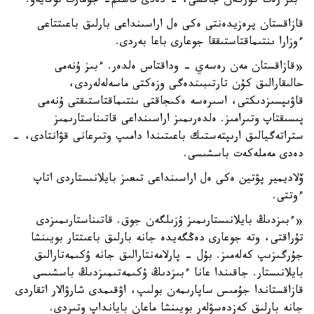
ءبىر رەت كورگەن جاقسى، - دەدى قاسىم- جومارت توقايەۆ.
قازاقستان پرەزيدەنتى ەكى ەل اراسىنداعى بارلىق باعىتتاعى
ءوزارا ىنتىماقتاستىققا جوعارى باعا بەردى.
«قازاقستان مەن رەسەي - وداقتاس ەلدەر. ءبىز ۇنەمى
حالىقارالىق كۇن تارتىبىندەگى وزەكتى ماسەلەلەردى،
قاۋىپسىزدىكتى، اسىرەسە ەكىجاقتى ىنتىماقتاستىقتى ۇنەمى
پىسىقتاپ وتىرامىز. ەلدەرىمىز اراسىنداعى قاتىناستارىمىز
ستراتەگيالىق ارىپتەستىك باعىتىندا دامىپ وتىرعانى قۋانتادى، -
دەدى مەملەكەت باسشىسى.
ۆلاديمير پۋتين ەكى ەل اراسىنداعى تىعىز بايلانىستاردى اتاپ
ءوتتى.
«ءبىزدىڭ بايلانىستارىمىز ۇزىلگەن جوق. قاتىناستارىمىزدى
تۇراقتى، وتە جوعارى دەڭگەيدە جانە بارلىق باعىتتار بويىنشا
جۇرگىزىپ كەلەمىز. بۇل - پارلامەنتارالىق جانە ۇكىمەتارالىق
بايلانىستار. جاقىندا عانا ءبىزدىڭ ۇكىمەتىمىزدىڭ باسشىسى
قازاقستاندا جۇمىس ساپارىمەن بولىپ، اۋقىمدى شارۋالار اتقاردى
جانە بارلىق كەزدەسۋلەر بويىنشا ماعان بايانداپ وتىردى.