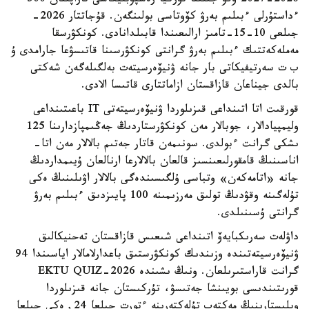
2026-2027 وقۋ جىلىنا تۇركيا رەسپۋبليكاسى تاراپىنان 500
ءداستۇرلى ءبىلىم بەرۋ كۆوتاسى بولىنگەن. قۇجاتتار 2026-
جىلعى 10-15-تامىز ارالىعىندا قابىلدانادى. كونكۋرسقا
مەملەكەتتىك ءبىلىم بەرۋ گرانتى كونكۋرسىنا قاتىسۋعا جارامدى ۇ
ب ت سەرتيفيكاتى بار جانە ۋنيۆەرسيتەت بەلگىلەگەن شەكتى
بالدى جيناعان قازاقستان ازاماتتارى قاتىسا الادى.
قورقىت اتا اتىنداعى قىزىلوردا ۋنيۆەرسيتەتى IT باعىتىنداعى
وليمپيادالار، جوبالار مەن كونكۋرستاردىڭ جەڭىمپازدارىنا 125
ىشكى گرانت ءبولدى. سونىمەن قاتار جەتىم بالالار مەن اتا-
اناسىنىڭ قامقورلىعىنسىز قالعان بالالارعا ارنالعان ۇيىمداردىڭ
جانە «اتامەكەن» وتباسى ۇلگىسىندەگى بالالار اۋىلىنىڭ ەكى
تۇلەگىنە وقۋدىڭ تولىق مەرزىمىنە 100 پايىزدىق ءبىلىم بەرۋ
گرانتى ۇسىنىلدى.
داۋلەت سەرىكبايەۆ اتىنداعى شىعىس قازاقستان تەحنيكالىق
ۋنيۆەرسيتەتىندە وزىندىك كونكۋرستىق باعدارلامالار اياسىندا 94
گرانت قاراستىرىلعان. ونىڭ ىشىندە EKTU QUIZ-2026
قورىتىندىسى بويىنشا جەتىسۋ، تۇركىستان جانە قىزىلوردا
وبلىستارىنىڭ مەكتەپ تۇلەكتەرىنە ءتورت جىلعا 24, ەكى جىلعا