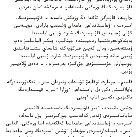
رەسەي پرەزيدەنتى ءوز كەزەگىندە جاھاندىق جانە ايماقتىق
قاۋىپسىزدىكتىڭ وزەكتى ماسەلەلەرىنە ەرەكشە ءمان بەردى.
«ارينە، قازىرگى تاڭدا ەڭ وزەكتى ماسەلە - قاۋىپسىزدىك.
اسىرەسە، اۋعانستانداعى جاعداي ۋشىعىپ بارادى. دۇيسەنبى
كۇنى ۇجىمدىق قاۋىپسىزدىك شارت ۇيىمى اياسىندا
بەينەكونفەرەنتسيا رەجيمىندە جينالىپ، پىكىر الماسامىز دەپ
ۇمىتتەنەمىن. ودان كەيىن قىركۇيەكتە شانحاي ىنتىماقتاستىق
ۇيىمى جانە ۇجىمدىق قاۋىپسىزدىك شارت ۇيىمى اياسىندا
جوسپارلى جۇمىسىمىزدى جۇرگىزە بەرەمىز»، - دەدى ۆلاديمير
پۋتين.
قاسىم- جومارت توقايەۆ تۋىنداپ وتىرعان سىن- تەگەۋرىندەرگە
بايلانىستى ەكى ەل اراسىنداعى ءوزارا ءىس- قيمىلداردىڭ
ماڭىزدى ەكەنىن اتاپ ءوتتى.
«شىن مانىندە، ءبىز قاۋىپسىزدىك ماسەلەسىنە قاتىستى
ساياساتىمىزدى ۇنەمى كەڭەسىپ جۇرگىزەمىز. بۇل ماسەلە،
اسىرەسە، اۋعانستانداعى جاعدايعا كەلگەندە اسا وزەكتى. الداعى
ءىس- قيمىلدارىمىزدى جۇيەلەۋ ءۇشىن ءسىزدىڭ وسى جاعدايعا