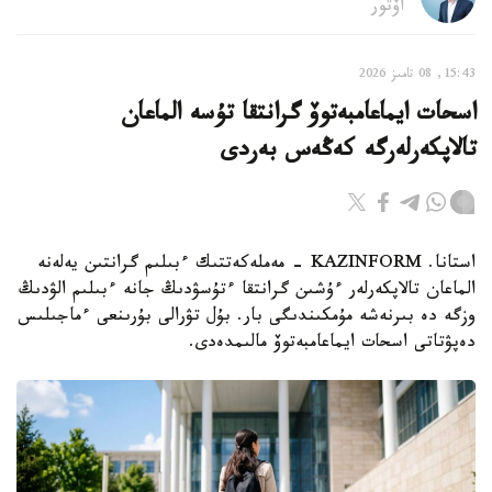
اۆتور
15:43, 08 تامىز 2026
اسحات ايماعامبەتوۆ گرانتقا تۇسە الماعان
تالاپكەرلەرگە كەڭەس بەردى
استانا. KAZINFORM - مەملەكەتتىك ءبىلىم گرانتىن يەلەنە
الماعان تالاپكەرلەر ءۇشىن گرانتقا ءتۇسۋدىڭ جانە ءبىلىم الۋدىڭ
وزگە دە بىرنەشە مۇمكىندىگى بار. بۇل تۋرالى بۇرىنعى ءماجىلىس
دەپۋتاتى اسحات ايماعامبەتوۆ مالىمدەدى.