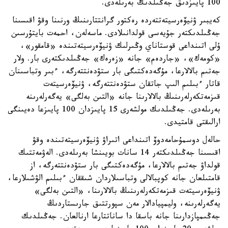
100 پايىزدىق جەڭىلدىك بەرىلەدى.
كەيبىر ۋنيۆەرسيتەتتەردە رەكتور گرانتتارىنىڭ ورنىنا وقۋ اقىسىنا
جەڭىلدىكتەر جۇيەسى قولدانىلادى. ماسەلەن، احمەت بايتۇرسىن
ۇلى اتىنداعى قوستاناي وڭىرلىك ۋنيۆەرسيتەتىندە «قامقور»،
«كومەك»، «جاردەم» جانە «زەرەك» جەڭىلدىكتەرى بار. ولار
جەتىم بالالارعا، مۇگەدەكتىگى بار ستۋدەنتتەرگە، ءبىر وتباسىنان
قاتار ءبىلىم الىپ جاتقان ستۋدەنتتەرگە، ۋنيۆەرسيتەت
قىزمەتكەرلەرىنىڭ بالالارىنا جانە «التىن بەلگى» يەگەرلەرىنە
بەرىلەدى. جەڭىلدىك مولشەرى 15 پايىزدان 100 پايىزعا دەيىنگى
ارالىقتى قامتيدى.
حالەل دوسمۇحامەدوۆ اتىنداعى اتىراۋ ۋنيۆەرسيتەتىندە وقۋ
اقىسىنا جەڭىلدىكتەر 14 سانات بويىنشا بەرىلەدى. الەۋمەتتىك
قولداۋ جەتىم بالالارعا، مۇگەدەكتىگى بار ستۋدەنتتەرگە، از
قامتىلعان جانە كوپبالالى وتباسىلاردان شىققان ءبىلىم الۋشىلارعا،
ۋنيۆەرسيتەت قىزمەتكەرلەرىنىڭ بالالارىنا، «التىن بەلگى»
يەگەرلەرىنە، وليمپيادالار مەن سپورتتىق جارىستاردىڭ
جەڭىمپازدارىنا جانە باسقا دا ساناتتارعا ارنالعان. جەڭىلدىك