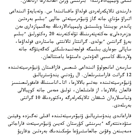
ىشكى وليمپيادالارىندا ءبىرىنشى ورىن العاندارعا ارنالعان.
دارىندى تالاپكەرلەردى قولداۋ ماقساتىندا س. وتەبايەۆ اتىنداعى
اتىراۋ مۇناي جانە گاز ۋنيۆەرسيتەتى جالپى ءبىلىم بەرەتىن
پاندەر بويىنشا وبلىستىق وليمپيادالاردىڭ جەڭىمپازدارى مەن
«زەردەلى» مەكتەپتەرىنىڭ تۇلەكتەرىنە 20 رەكتورلىق ءبىلىم
بەرۋ گرانتىن ءبولدى. گرانتتار تالانتتى جاستاردى قولداۋعا،
ساپالى جوعارى بىلىمگە قولجەتىمدىلىكتى كەڭەيتۋگە جانە
ولاردىڭ كاسىبي الەۋەتىن دامىتۋعا باعىتتالعان.
سارسەن امانجولوۆ اتىنداعى شىعىس قازاقستان ۋنيۆەرسيتەتىندە
12 گرانت قاراستىرىلعان. ال رۋدنىي يندۋستريالىق
ۋنيۆەرسيتەتىندە جەتىم بالالارعا، اتا-اناسىنىڭ قامقورلىعىنسىز
قالعان بالالارعا، از قامتىلعان، تولىق ەمەس جانە كوپبالالى
وتباسىلاردان شىققان تالاپكەرلەرگە رەكتوردىڭ 10 گرانتى
بەرىلەدى.
قاراعاندى يندۋستريالىق ۋنيۆەرسيتەتىندە اقىلى نەگىزدە وقيتىن
ستۋدەنتتەرگە ءبىرىنشى كۋرستان كەيىن ۋنيۆەرسيتەت قاراجاتى
ەسەبىنەن وقۋىن جالعاستىرۋعا مۇمكىندىك بەرەتىن «قاريۋ