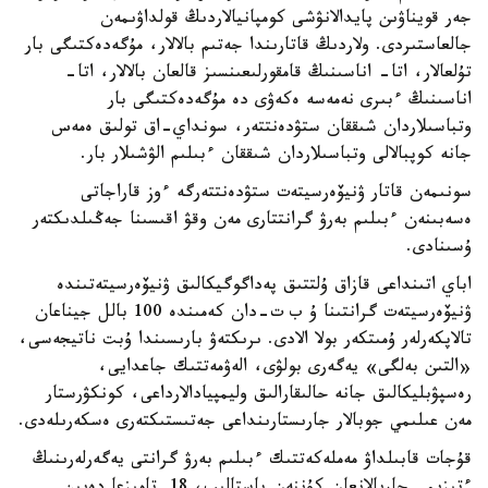
جەر قويناۋىن پايدالانۋشى كومپانيالاردىڭ قولداۋىمەن
جالعاستىردى. ولاردىڭ قاتارىندا جەتىم بالالار، مۇگەدەكتىگى بار
تۇلعالار، اتا- اناسىنىڭ قامقورلىعىنسىز قالعان بالالار، اتا-
اناسىنىڭ ءبىرى نەمەسە ەكەۋى دە مۇگەدەكتىگى بار
وتباسىلاردان شىققان ستۋدەنتتەر، سونداي-اق تولىق ەمەس
جانە كوپبالالى وتباسىلاردان شىققان ءبىلىم الۋشىلار بار.
سونىمەن قاتار ۋنيۆەرسيتەت ستۋدەنتتەرگە ءوز قاراجاتى
ەسەبىنەن ءبىلىم بەرۋ گرانتتارى مەن وقۋ اقىسىنا جەڭىلدىكتەر
ۇسىنادى.
اباي اتىنداعى قازاق ۇلتتىق پەداگوگيكالىق ۋنيۆەرسيتەتىندە
ۋنيۆەرسيتەت گرانتىنا ۇ ب ت-دان كەمىندە 100 بالل جيناعان
تالاپكەرلەر ۇمىتكەر بولا الادى. ىرىكتەۋ بارىسىندا ۇبت ناتيجەسى،
«التىن بەلگى» يەگەرى بولۋى، الەۋمەتتىك جاعدايى،
رەسپۋبليكالىق جانە حالىقارالىق وليمپيادالارداعى، كونكۋرستار
مەن عىلىمي جوبالار جارىستارىنداعى جەتىستىكتەرى ەسكەرىلەدى.
قۇجات قابىلداۋ مەملەكەتتىك ءبىلىم بەرۋ گرانتى يەگەرلەرىنىڭ