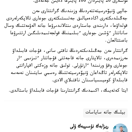
مولشەرى 20 پايىزدان 100 پايىزعا دەيىن جەتەدى.
جالپى ۋنيۆەرسيتەتتەردىڭ وزىندىك گرانتتارى مەن
جەڭىلدىكتەرى اكادەميالىق جەتىستىكتەرى جوعارى تالاپكەرلەردى
قولداۋعا، دارىندى جاستاردى ىنتالاندىرۋعا جانە الەۋمەتتىك وسال
ساناتتار ءۇشىن جوعارى ءبىلىمنىڭ قولجەتىمدىلىگىن ارتتىرۋعا
باعىتتالعان.
گرانتتار مەن جەڭىلدىكتەردىڭ ناقتى سانى، قۇجات قابىلداۋ
مەرزىمدەرى، تالاپتارى جانە قاجەتتى قۇجاتتار ءتىزىمى ءار
جوعارى وقۋ ورنىندا ءارتۇرلى. تولىق جانە وزەكتى اقپاراتتى
تالاپكەرلەر تاڭداعان ۋنيۆەرسيتەتتىڭ رەسمي سايتىنان نەمەسە
قابىلداۋ كوميسسياسىنان ناقتىلاي الادى.
ايتا كەتەيىك، اكىمدىك گرانتتارىنا قۇجات قابىلداۋ باستالدى.
بيلىك جانە ساياسات
ريزابەك نۇسىپبەك ۇلى