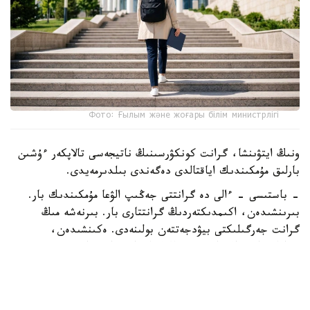
Фото: Ғылым және жоғары білім министрлігі
ونىڭ ايتۋىنشا، گرانت كونكۋرسىنىڭ ناتيجەسى تالاپكەر ءۇشىن
بارلىق مۇمكىندىك اياقتالدى دەگەندى بىلدىرمەيدى.
- باستىسى - ءالى دە گرانتتى جەڭىپ الۋعا مۇمكىندىك بار.
بىرىنشىدەن، اكىمدىكتەردىڭ گرانتتارى بار. بىرنەشە مىڭ
گرانت جەرگىلىكتى بيۋدجەتتەن بولىنەدى. ەكىنشىدەن،
«قازاقستان حالقىنا» قورىنىڭ گرانتتارى تاعى بار، - دەدى
اسحات ايماعامبەتوۆ.
سونداي-اق كەيبىر تالاپكەرلەر ءتۇرلى سەبەپپەن جەڭىپ العان
مەملەكەتتىك گرانتىنان باس تارتۋى مۇمكىن. مۇنداي جاعدايدا