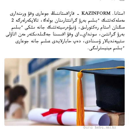
استانا. KAZINFORM - قازاقستاننىڭ جوعارى وقۋ ورىندارى
مەملەكەتتىك ءبىلىم بەرۋ گرانتتارىنان بولەك، تالاپكەرلەرگە 2
مىڭنان استام رەكتورلىق، ۋنيۆەرسيتەتتىك جانە ىشكى ءبىلىم
بەرۋ گرانتىن، سونداي-اق وقۋ اقىسىنا جەڭىلدىكتەر مەن اتاۋلى
ستيپەنديالار ۇسىنادى، دەپ حابارلايدى عىلىم جانە جوعارى
ءبىلىم مينيسترلىگى.
Фото: halyq-uni.kz