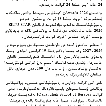
24 جانە ءبىر جىلعا 24 گرانت بەرىلەدى.
«اقىلدى Awards 2026» كونكۋرسى بويىنشا «التىن بەلگىگە»
ۇمىتكەرلەرگە ءتورت جىلعا 18 گرانت بولىنگەن. قىرعىز
رەسپۋبليكاسىنىڭ مەكتەپ تۇلەكتەرىنە ارنالعان EKTU STAR
2026 جانە «eKTU- دى تاڭدا - بولاشاقتى تاڭدا» بايقاۋلارى
بويىنشا ءتورت جىلدىق ءتورت گرانت قاراستىرىلعان.
ءابىلقاس ساعىنوۆ اتىنداعى قاراعاندى تەحنيكالىق ۋنيۆەرسيتەتى
2026-2027 وقۋ جىلىنا رەكتوردىڭ 19 گرانتىن ءبولدى. ونىڭ
بەسەۋى جەتىم بالالار مەن اتا- اناسىنىڭ قامقورلىعىنسىز قالعان
جاستارعا، ۇشەۋى مەملەكەتتىك ءبىلىم بەرۋ گرانتى كونكۋرسىندا
جەڭىمپاز بولماعانىمەن، ۇ ب ت- دان 100-دەن جوعارى بالل
جيناعان تالاپكەرلەرگە بەرىلەدى.
تاعى التى گرانت «دارىن» رەسپۋبليكالىق عىلىمي- پراكتيكالىق
ورتالىعى ۇيىمداستىرعان وليمپيادالاردىڭ جەڭىمپازدارىنا، بەس
گرانت IQanat High School of Burabay مەكتەبىنىڭ فيزيكا،
ماتەماتيكا، بيولوگيا، حيميا جانە ينفورماتيكا پاندەرى بويىنشا