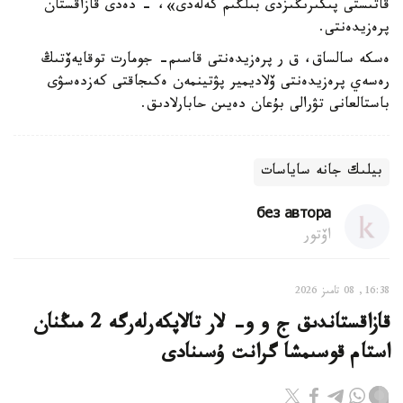
قاتىستى پىكىرىڭىزدى بىلگىم كەلەدى»، - دەدى قازاقستان
پرەزيدەنتى.
ەسكە سالساق، ق ر پرەزيدەنتى قاسىم- جومارت توقايەۆتىڭ
رەسەي پرەزيدەنتى ۆلاديمير پۋتينمەن ەكىجاقتى كەزدەسۋى
باستالعانى تۋرالى بۇعان دەيىن حابارلادىق.
بيلىك جانە ساياسات
без автора
اۆتور
16:38, 08 تامىز 2026
قازاقستاندىق ج و و- لار تالاپكەرلەرگە 2 مىڭنان
استام قوسىمشا گرانت ۇسىنادى