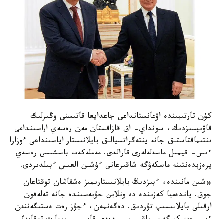
كۇن تارتىبىندە اۋعانستانداعى جاعدايعا قاتىستى وڭىرلىك
قاۋىپسىزدىك، سونداي- اق قازاقستان مەن رەسەي اراسىنداعى
ىنتىماقتاستىق جانە ينتەگراتسيالىق بايلانىستار اياسىنداعى ءوزارا
ءىس- قيمىل ماسەلەلەرى قارالدى. مەملەكەت باسشىسى رەسەي
پرەزيدەنتىنە ماسكەۋگە شاقىرعانى ءۇشىن العىس ءبىلدىردى.
«شىن مانىندە، ءبىزدىڭ بايلانىستارىمىز ەشقاشان توقتاعان
جوق. پاندەميا كەزىندە دە ونلاين جۇيەسىندە جانە تەلەفون
ارقىلى بايلانىسىپ تۇردىق. دەگەنمەن، ءجۇز رەت ەستىگەننەن