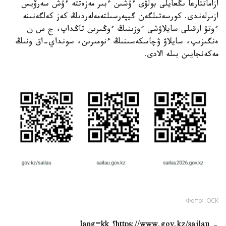
ازاماتتارعا ىڭعايلى بولۋى ءۇشىن ءبىر مەزەتتە ءۇش سەرۆيس
ازىرلەندى. كورسەتىلگەن گيپەرسىلتەمەلەردىڭ كەز كەلگەنىنە
ءوتۋ ارقىلى سايلاۋشى ءوزىنىڭ ءوڭىرىن تاڭداپ، ج س ن
ەنگىزىپ، سايلاۋ ۋچاسكەسىنىڭ ءنومىرىن، سونداي-اق ونىڭ
مەكەنجايىن بىلە الادى.
Фото: ОСК
- https://www.gov.kz/sailau؟ lang=kk