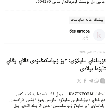
جالپى ەل بويىنشا اۋىرعاندار سانى 504290.
بيلىك جانە ساياسات
без автора
اۆتور
14:52, 07 تامىز 2026
قۇرىلتاي سايلاۋى: ءوز ۋچاسكەڭىزدى قالاي وڭاي
تابۋعا بولادى
استانا. KAZINFORM - بيىل 23-تامىزعا بەلگىلەنگەن
قۇرىلتاي دەپۋتاتتارىن سايلاۋدا داۋىس بەرۋ ءۇشىن قازاقستان
ازاماتتارى ءوز سايلاۋ ۋچاسكەسىن الدىن الا بىلە الادى. بۇل