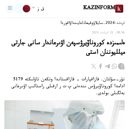
KAZINFORM
ق ز
ترەند:
2026-سايلاۋ
وقيعا
تاعايىنداۋ
اقوردا
08:56, 21 شىلدە 2021
ەلىمىزدە كوروناۆيرۋسپەن اۋىرعاندار سانى جارتى
ميلليوننان استى
نۇر-سۇلتان. قازاقپارات - قازاقستاندا وتكەن تاۋلىكتە 5179
ادامدا كوروناۆيرۋس ىندەتى پ ت ر ارقىلى راستالىپ اۋىرعانى
بەلگىلى بولدى.