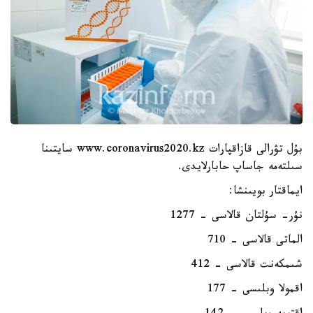
بۇل تۋرالى قازاقپارات www.coronavirus2020.kz سايتىنا
سىلتەمە جاساپ حابارلايدى.
ايماقتار بويىنشا:
نۇر- سۇلتان قالاسى - 1277
الماتى قالاسى - 710
شىمكەنت قالاسى - 412
اقمولا وبلىسى - 177