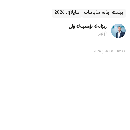
بيلىك جانە ساياسات
سايلاۋ-2026
ريزابەك نۇسىپبەك ۇلى
اۆتور
16:44, 06 تامىز 2026
بالالى وتباسىلارعا قانداي تولەمدەر قاراستىرىلعان
استانا. KAZINFORM - استانادا بالالى وتباسىلاردى قولداۋ
جۇيەسى مەملەكەتتىك جاردەماقىلاردى، مەملەكەتتىك الەۋمەتتىك
ساقتاندىرۋ قورىنان تولەنەتىن تولەمدەردى، كوپبالالى وتباسىلار
مەن ماراپاتتالعان انالاردى، سونداي-اق مۇگەدەكتىگى بار
بالالاردى تاربيەلەپ وتىرعان اتا-انالاردى قولداۋ شارالارىن
قامتيدى. بۇل تۋرالى استانا قالاسى بويىنشا الەۋمەتتىك قورعاۋ