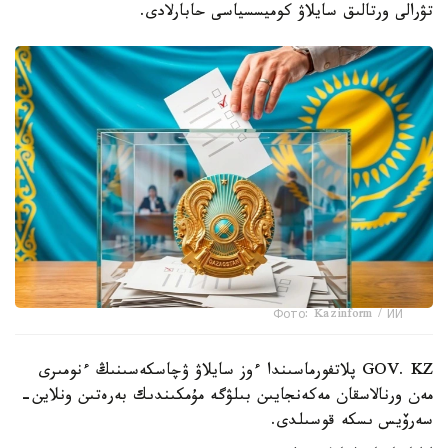
تۋرالى ورتالىق سايلاۋ كوميسسياسى حابارلادى.
Фото: Kazinform / ИИ
GOV. KZ پلاتفورماسىندا ءوز سايلاۋ ۋچاسكەسىنىڭ ءنومىرى
مەن ورنالاسقان مەكەنجايىن بىلۋگە مۇمكىندىك بەرەتىن ونلاين-
سەرۆيس ىسكە قوسىلدى.