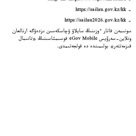
- https://sailau.gov.kz/kk
- https://sailau2026.gov.kz/kk
سونىمەن قاتار ءوزىنىڭ سايلاۋ ۋچاسكەسىن ىزدەۋگە ارنالعان
ونلاين-سەرۆيس eGov Mobile قوسىمشاسىنىڭ «تانىمال
قىزمەتتەر» بولىمىندە دە قولجەتىمدى.