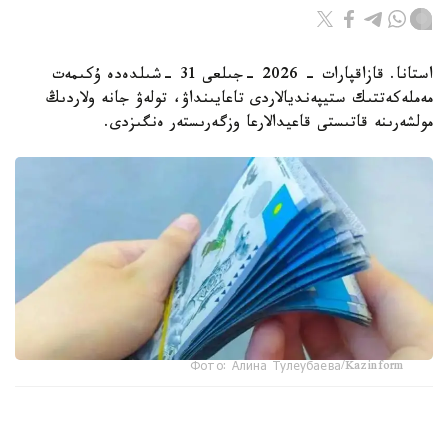
استانا. قازاقپارات - 2026 -جىلعى 31 -شىلدەدە ۇكىمەت
مەملەكەتتىك ستيپەنديالاردى تاعايىنداۋ، تولەۋ جانە ولاردىڭ
مولشەرىنە قاتىستى قاعيدالارعا وزگەرىستەر ەنگىزدى.
Фото: Алина Тулеубаева/Kazinform
جاڭا تارتىپكە سايكەس، مەملەكەتتىك ستيپەنديا تولەۋ بارىسىندا