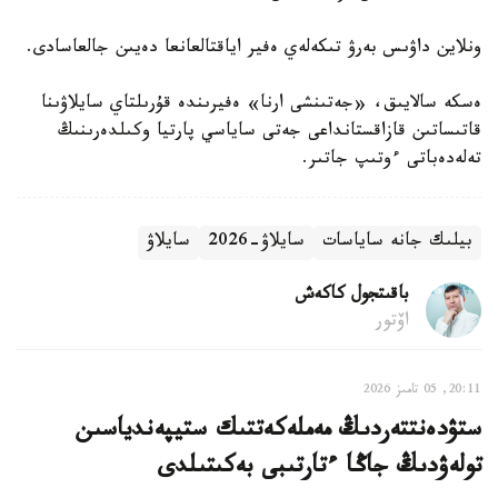
ونلاين داۋىس بەرۋ تىكەلەي ەفير اياقتالعانعا دەيىن جالعاسادى.
ەسكە سالايىق، «جەتىنشى ارنا» ەفيرىندە قۇرىلتاي سايلاۋىنا
قاتىساتىن قازاقستانداعى جەتى ساياسي پارتيا وكىلدەرىنىڭ
تەلەدەباتى ءوتىپ جاتىر.
بيلىك جانە ساياسات
سايلاۋ-2026
سايلاۋ
باقىتجول كاكەش
اۆتور
20:11, 05 تامىز 2026
ستۋدەنتتەردىڭ مەملەكەتتىك ستيپەندياسىن
تولەۋدىڭ جاڭا ءتارتىبى بەكىتىلدى