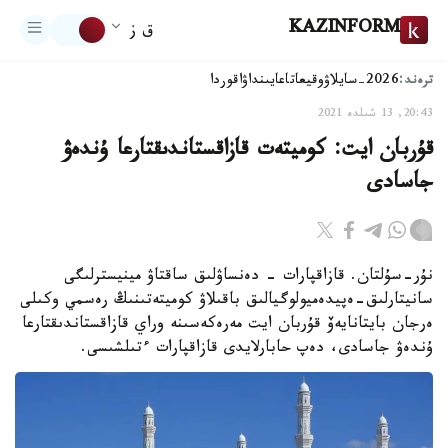
KAZINFORM
ق ز
ترەند:
2026-سايلاۋ
وقيعا
تاعايىنداۋ
اقوردا
20:43, 13 شىلدە 2021
قۇربان ايت: كوميتەت قازاقستاندىقتارعا ۇندەۋ
جاسادى
نۇر-سۇلتان. قازاقپارات - دەنساۋلىق ساقتاۋ مينيسترلىگى
سانيتارلىق-ەپيدەميولوگيالىق باقىلاۋ كوميتەتىنىڭ رەسمي وكىلى
ەرجان بايتانايەۆ قۇربان ايت مەرەكەسىنە وراي قازاقستاندىقتارعا
ۇندەۋ جاسادى، دەپ حابارلايدى قازاقپارات ءتىلشىسى.