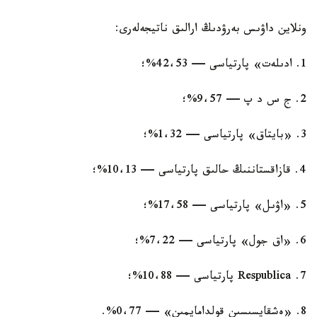
ونلاين داۋىس بەرۋدىڭ ارالىق ناتيجەلەرى:
1. ادىلەت» پارتياسى — 42،53%؛
2. ج س د پ — 9،57%؛
3. «بايتاق» پارتياسى — 1،32%؛
4. قازاقستاننىڭ حالىق پارتياسى — 10،13%؛
5. «اۋىل» پارتياسى — 17،58%؛
6. «اق جول» پارتياسى — 7،22%؛
7. Respublica پارتياسى — 10،88%؛
8. «ەشقايسىسىن قولدامايمىن» — 0،77%.