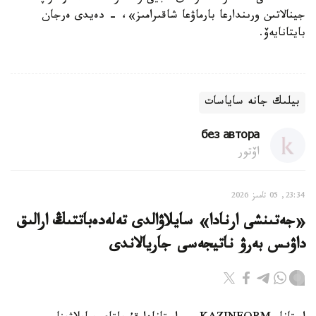
جينالاتىن ورىندارعا بارماۋعا شاقىرامىز»، - دەيدى ەرجان
بايتانايەۆ.
بيلىك جانە ساياسات
без автора
اۆتور
23:34, 05 تامىز 2026
«جەتىنشى ارنادا» سايلاۋالدى تەلەدەباتتىڭ ارالىق
داۋىس بەرۋ ناتيجەسى جاريالاندى