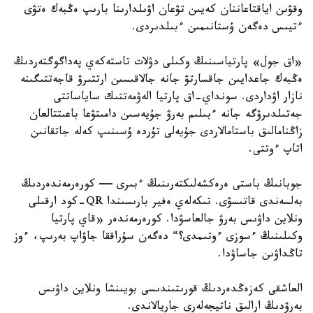
وقۋىن اياقتاعاننان كەيىن تۋعان اۋىلدارىنا بارىپ ەڭبەك ەتۋى
ءتيىس دەگەن ۇستانىمىن ءبىلدىردى.
«اق جول» پارتياسىنىڭ وكىلى دۋلات تاستەكەي پەداگوگتەردىڭ
ەڭبەك جاعدايىن جاقسارتۋ جانە جالاقىسىن ارتتىرۋ قاجەتتىگىنە
نازار اۋداردى. سونداي-اق پارتيا الەۋمەتتىك ساياساتتى
جەتىلدىرۋگە جانە ءبىلىم بەرۋ جۇيەسىن دامىتۋعا باعىتتالعان
زاڭنامالىق باستامالاردى جۇيەلى تۇردە ۇسىنىپ كەلە جاتقانىن
اتاپ ءوتتى.
جوبانىڭ باستى ەرەكشەلىكتەرىنىڭ ءبىرى — كورەرمەندەردىڭ
بەلسەندى قاتىسۋى. تىكەلەي ەفير بارىسىندا QR-كود ارقىلى
ونلاين داۋىس بەرۋ جالعاسۋدا. كورەرمەندەر «قاي پارتيا
وكىلىنىڭ ءسوزى ءوتىمدى؟“ دەگەن سۇراققا جاۋاپ بەرىپ، ءوز
تاڭداۋىن جاساۋدا.
العاشقى كەزەڭدەردىڭ قورىتىندىسى بويىنشا ونلاين داۋىس
بەرۋدىڭ ارالىق ناتيجەلەرى جاريالاندى.