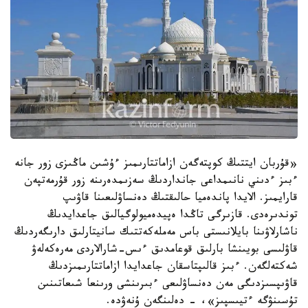
«قۇربان ايتتىڭ كوپتەگەن ازاماتتارىمىز ءۇشىن ماڭىزى زور جانە
ءبىز ءدىني نانىمداعى جانداردىڭ سەزىمدەرىنە زور قۇرمەتپەن
قارايمىز. الايدا پاندەميا حالىقتىڭ دەنساۋلىعىنا قاۋىپ
توندىرەدى. قازىرگى تاڭدا ەپيدەميولوگيالىق جاعدايدىڭ
ناشارلاۋىنا بايلانىستى باس مەملەكەتتىك سانيتارلىق دارىگەردىڭ
قاۋلىسى بويىنشا بارلىق قوعامدىق ءىس-شارالاردى مەرەكەلەۋ
شەكتەلگەن. ءبىز قالىپتاسقان جاعدايدا ازاماتتارىمىزدىڭ
قاۋىپسىزدىگى مەن دەنساۋلىعى ءبىرىنشى ورىنعا شىعاتىنىن
تۇسىنۋگە ءتيىسپىز»، - دەلىنگەن ۇنەۋدە.