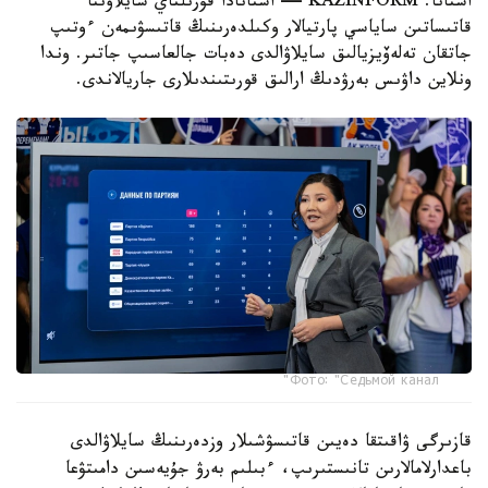
استانا. KAZINFORM — استانادا قۇرىلتاي سايلاۋىنا
قاتىساتىن ساياسي پارتيالار وكىلدەرىنىڭ قاتىسۋىمەن ءوتىپ
جاتقان تەلەۆيزيالىق سايلاۋالدى دەبات جالعاسىپ جاتىر. وندا
ونلاين داۋىس بەرۋدىڭ ارالىق قورىتىندىلارى جاريالاندى.
Фото: "Седьмой канал"
قازىرگى ۋاقىتقا دەيىن قاتىسۋشىلار وزدەرىنىڭ سايلاۋالدى
باعدارلامالارىن تانىستىرىپ، ءبىلىم بەرۋ جۇيەسىن دامىتۋعا