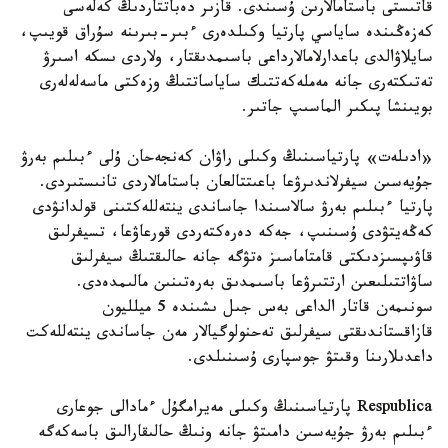
قاتىستى باستامالارىن ۇسىندى. قازىر دەباتتاردىڭ كەلەسى
كەزەڭىندە ساياسي پارتيا وكىلدەرى ءبىر-بىرىنە سۇراق قويىپ،
سايلاۋالدى باعدارلامالارداعى باسىمدىقتار، ولاردى ىسكە اسىرۋ
تەتىكتەرى جانە مەملەكەتتىك ساياساتتىڭ وزەكتى ماسەلەلەرى
بويىنشا پىكىر الماسىپ جاتىر.
«ادىلەت» پارتياسىنىڭ وكىلى راۋان كەنجەحان ۇلى ءبىلىم بەرۋ
جۇيەسىن سيفرلاندىرۋعا باعىتتالعان باستامالاردى تانىستىردى.
پارتيا ءبىلىم بەرۋ سالاسىندا جاساندى ينتەللەكتىنى قولدانۋدى
كەڭەيتۋدى ۇسىنىپ، جەكە دەرەكتەردى قورعاۋعا، تسيفرلىق
قاۋىپسىزدىكتى قامتاماسىز ەتۋگە جانە حالىقتىڭ سيفرلىق
ساۋاتتىلىعىن ارتتىرۋعا باسىمدىق بەرەتىنىن مالىمدەدى.
سونىمەن قاتار الداعى بەس جىل ىشىندە 5 ميلليون
قازاقستاندىقتى سيفرلىق تەحنولوگيالار مەن جاساندى ينتەللەكت
داعدىلارىنا وقىتۋ جوسپارى ۇسىنىلدى.
Respublica پارتياسىنىڭ وكىلى مەيرامگۇل ءمادالى جوعارى
ءبىلىم بەرۋ جۇيەسىن دامىتۋ جانە ونىڭ حالىقارالىق باسەكەگە