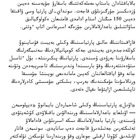
بالاباقشادان باستاپ مەملەكەتتىك باسقارۋ جۇيەسىنە دەيىن
ۇزدىكسىز جۇرگىزىلۋى قاجەت. سونداي-اق پارتيا وسى ۋاقىتقا
دەيىن 150 مىڭنان استام ادامدى قامتىعان ەكولوگيالىق
ساۋاتتىلىق باعدارلامالارىن جۇزەگە اسىرعانىن اتاپ ءوتتى.
قازاقستاننىڭ حالىق پارتياسىنىڭ وكىلى بەيبىت قۇسايىنوۆ
كوللەدجدەردى بەيىندى جەكە كومپانيالاردىڭ سەنىمگەرلىك
باسقارۋىنا بەرۋدى ۇسىندى. پارتيانىڭ پىكىرىنشە، بۇل ءتاسىل
ستۋدەنتتەردىڭ وقۋ بارىسىندا وندىرىستىك تاجىريبەدەن وتۋىنە
جانە وقۋ اياقتالعاننان كەيىن ماماندىعى بويىنشا جۇمىسقا
ورنالاسۋىنا مۇمكىندىك بەرىپ، بىلىكتى جۇمىسشى كادرلاردىڭ
تاپشىلىعىن ازايتۋعا ىقپال ەتەدى.
«اۋىل» پارتياسىنىڭ وكىلى شاحماردان بايمانوۆ «ديپلوممەن
— اۋىلعا» باعدارلاماسىنىڭ ورىندالۋىن باقىلاۋدى كۇشەيتۋدى
ۇسىندى. پارتيا باعدارلامانىڭ ىسكە اسىرىلۋىن قاداعالاۋ
تەتىكتەرىن جەتىلدىرۋ قاجەت دەپ سانايدى. سونىمەن قاتار
اۋىلدىق كۆوتا ارقىلى جوعارى وقۋ ورىندارىنا تۇسكەن تۇلەكتەر