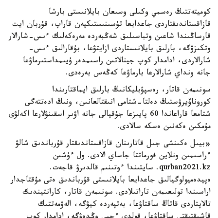
كوميتەتتىڭ رەسمي وكىلى وسىعان بايلانىستى بارشا
قازاقستاندىقتاردى جاعدايعا تۇسىنىستىكپەن قاراپ، قۇربان ايت
قارساڭىندا شاعىن وتباسىلىق شەڭبەردە مەرەكەلىك ءىس-شارالار
وتكىزۋگە، بارلىق بايلانىستاردى ازايتۋعا، بۇقارالىق ءىس-
شارالاردى، ادامدار كوپ جينالاتىن راسىمدەر ۇيىمداستىرماۋعا
جانە ونداي شارالارعا بارماۋعا كەڭەس بەرەدى.
سونىمەن قاتار، رەسپۋبليكانىڭ بارلىق ايماقتارىندا
كوروناۆيرۋستىڭ دەلتا-شتامى انىقتالعانىن، ونىڭ ادەتتەگى
شتامعا قاراعاندا 60 پايىزعا جۇقپالى جانە اۋىر اسقىنۋلارعا اكەلۋى
مۇمكىن ەكەنىن ەسكە سالادى.
«بيىل ەكىنشى جىل قاتارىنان قازاقستاندىقتار قۇرباندىق شالۋ
ءراسىمىن ونلاين فورماتتا جاساي الادى. ول ءۇشىن
qurban2021.kz. سايتىندا ءوتىنىم قالدىرۋ قاجەت.
ەپيدەميولوگيالىق جاعدايعا بايلانىستى قۇرباندىق ەتى مۇقتاجدار
اراسىندا تولىعىمەن تاراتىلادى. سونىمەن قاتار، كارانتيندىك
تالاپتاردى قاتاڭ ساقتاۋعا، بەتپەردە كيۋگە، الەۋمەتتىك
قاشىقتىقتى ساقتاۋعا، قولدى ءجيى وڭدەۋگە، ادامدار كوپ