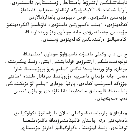
قابىلەتتىلىگىن ارتتىرۋعا باعىتتالعان ۇسىنىستارىن تانىستىردى.
پارتيا شەتەلدىك تالاپكەرلەرگە ارنالعان سيفرلىق قابىلداۋ
جۇيەسىن ەنگىزۋدى، قوس ديپلومدى باعدارلامالاردى
كەڭەيتۋدى، ءبىلىم ەكسپورتىن دامىتۋدى، تاۋەلسىز اككرەديتتەۋ
جۇيەسىن جەتىلدىرۋدى جانە جوعارى وقۋ ورىندارىنىڭ
اكادەميالىق ەركىندىگىن كەڭەيتۋدى ۇسىندى.
ج س د پ وكىلى ماقسۋت ناسيبۋلوۆ جوعارى ءبىلىمنىڭ
قولجەتىمدىلىگىن ارتتىرۋدى قولدايتىنىن ايتتى. ونىڭ پىكىرىنشە،
جوعارى وقۋ ورىندارىندا تەگىن ءبىلىم بەرۋ پوپۋليستىك شارا
ەمەس جانە مۇنداي تاجىريبە ەۋروپانىڭ بىرقاتار ەلىندە ءساتتى
جۇزەگە اسىرىلىپ كەلەدى. پارتيا جوعارى ءبىلىم الۋ مۇمكىندىگى
وتباسىنىڭ قارجىلىق جاعدايىنا عانا تاۋەلدى بولماۋى ءتيىس
دەپ ەسەپتەيدى.
«بايتاق» پارتياسىنىڭ وكىلى اسلان بايزاحانوۆ ەكولوگيالىق
مادەنيەتتى ەرتە جاستان قالىپتاستىرۋدىڭ ماڭىزدىلىعىنا
توقتالدى. ونىڭ ايتۋىنشا، ەكولوگيالىق اعارتۋ جۇمىستارى