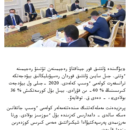
«بۇگىندە ۇلتتىق قور جيناقتاۋ رەجيمىنەن تۇتىنۋ رەجيمىنە
ءوتتى. جىل سايىن ۇلتتىق قوردان رەسپۋبليكالىق بيۋدجەتكە
ترانسفەرت كولەمى ءوسىپ كەلەدى. 2020 -جىلى ول بيۋدجەت
كىرىسىنىڭ % 40- ىن قۇرادى. بيىل بۇل كورسەتكىش % 36
بولادى»، - دەدى ق. توقايەۆ.
پرەزيدەنت مەملەكەتتىك مىندەتتەمەلەر كولەمى ءوسىپ جاتقانىن
ەسكە سالدى - داعدارىس كەزىندە بۇل ءسوزسىز بولادى. ورتا
مەرزىمدى پەرسپەكتيۆادا شيكىزاتتىق ەمەس كىرىس كوزدەرىن