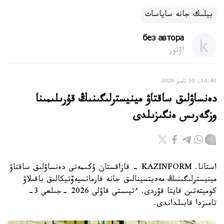
بيلىك جانە ساياسات
без автора
اۆتور
14:40, 10 تامىز 2026
دەنساۋلىق ساقتاۋ مينيسترلىگىنىڭ قۇرىلىمىنا
وزگەرىس ەنگىزىلدى
استانا. KAZINFORM - قازاقستان ۇكىمەتى دەنساۋلىق ساقتاۋ
مينيسترلىگىنىڭ مەديتسينالىق جانە فارماتسيەۆتيكالىق باقىلاۋ
كوميتەتىن قايتا قۇردى. ءتيىستى قاۋلى 2026 -جىلعى 3-
تامىزدا قابىلداندى.