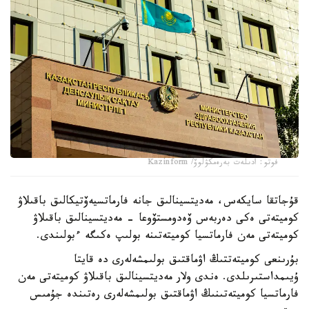
فوتو: ادىلەت بەرەمكۋلوۆ/ Kazinform
قۇجاتقا سايكەس، مەديتسينالىق جانە فارماتسيەۆتيكالىق باقىلاۋ
كوميتەتى ەكى دەربەس ۆەدومستۆوعا - مەديتسينالىق باقىلاۋ
كوميتەتى مەن فارماتسيا كوميتەتىنە بولىپ ەكىگە ءبولىندى.
بۇرىنعى كوميتەتتىڭ اۋماقتىق بولىمشەلەرى دە قايتا
ۇيىمداستىرىلدى. ەندى ولار مەديتسينالىق باقىلاۋ كوميتەتى مەن
فارماتسيا كوميتەتىنىڭ اۋماقتىق بولىمشەلەرى رەتىندە جۇمىس