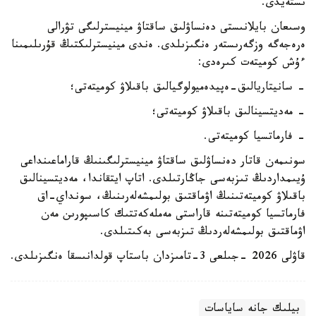
ىستەيدى.
وسىعان بايلانىستى دەنساۋلىق ساقتاۋ مينيسترلىگى تۋرالى
ەرەجەگە وزگەرىستەر ەنگىزىلدى. ەندى مينيسترلىكتىڭ قۇرىلىمىنا
ءۇش كوميتەت كىرەدى:
- سانيتاريالىق-ەپيدەميولوگيالىق باقىلاۋ كوميتەتى؛
- مەديتسينالىق باقىلاۋ كوميتەتى؛
- فارماتسيا كوميتەتى.
سونىمەن قاتار دەنساۋلىق ساقتاۋ مينيسترلىگىنىڭ قاراماعىنداعى
ۇيىمداردىڭ تىزبەسى جاڭارتىلدى. اتاپ ايتقاندا، مەديتسينالىق
باقىلاۋ كوميتەتىنىڭ اۋماقتىق بولىمشەلەرىنىڭ، سونداي-اق
فارماتسيا كوميتەتىنە قاراستى مەملەكەتتىك كاسىپورىن مەن
اۋماقتىق بولىمشەلەردىڭ تىزبەسى بەكىتىلدى.
قاۋلى 2026 -جىلعى 3-تامىزدان باستاپ قولدانىسقا ەنگىزىلدى.
بيلىك جانە ساياسات