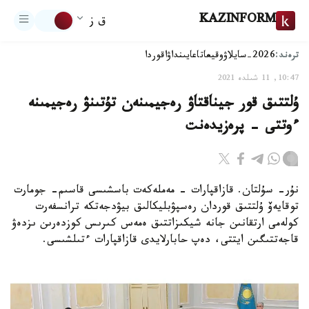
KAZINFORM
ق ز
ترەند:
2026-سايلاۋ
وقيعا
تاعايىنداۋ
اقوردا
10:47, 11 شىلدە 2021
ۇلتتىق قور جيناقتاۋ رەجيمىنەن تۇتىنۋ رەجيمىنە
ءوتتى - پرەزيدەنت
نۇر- سۇلتان. قازاقپارات - مەملەكەت باسشىسى قاسىم- جومارت
توقايەۆ ۇلتتىق قوردان رەسپۋبليكالىق بيۋدجەتكە ترانسفەرت
كولەمى ارتقانىن جانە شيكىزاتتىق ەمەس كىرىس كوزدەرىن ىزدەۋ
قاجەتتىگىن ايتتى، دەپ حابارلايدى قازاقپارات ءتىلشىسى.