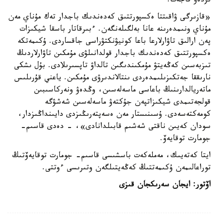
ىزدەۋ قاجەت.
«قازىرگى ۋاقىتتا ەكسپورتتىق كەدەندىك باجدار تەك مۇناي مەن
مۇناي ونىمدەرىنە عانا بەلگىلەنگەن. ءبىرقاتار باسقا شيكىزات
پەن ارالىق تاۋارلارعا باعا كونيۋنكتۋراسى جاقساردى. ۇكىمەتكە
ەكسپورتتىق كەدەندىك باجدار قولدانىلۋى مۇمكىن تاۋارلاردىڭ
تىزبەسىن كەڭەيتۋ مۇمكىندىگىن تالداۋ تاپسىرىلادى. بۇل ىشكى
نارىققا جەتكىزىلىمدەردى ىنتالاندىرۋى مۇمكىن. ياعني قۇرىلىس
ماتەريالدارىنىڭ باعاسى ماسەلەسىن، وڭدەۋ ونەركاسىبىن
قولجەتىمدى شيكىزاتپەن جۇكتەۋ ماسەلەسىن شەشۋگە
كومەكتەسەدى. ۇسىنىستار مەن ەسەپتەرىڭىزدى دايىنداڭىزدار،
سودان كەيىن ناقتى شەشىم قابىلدانادى»، - دەدى قاسىم-
جومارت توقايەۆ.
ايتا كەتەيىك، مەملەكەت باسشىسى قاسىم- جومارت توقايەۆتىڭ
توراعالىمەن ۇكىمەتتىڭ كەڭەيتىلگەن وتىرىسى ءوتتى.
اۆتور: ايجان سەرىكجان قىزى