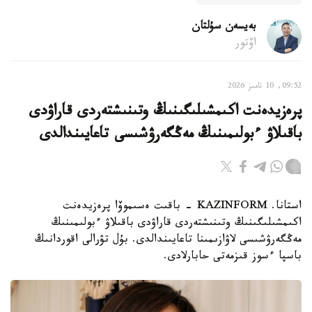
بەيسەن سۇلتان
اۆتور
09:52, 10 تامىز 2026
پرەزيدەنت اكىمشىلىگىنىڭ وتىنىشتەردى قاراۋدى
باقىلاۋ ءبولىمىنىڭ مەڭگەرۋشىسى تاعايىندالدى
استانا. KAZINFORM - باقىت ەسىموۆا پرەزيدەنت
اكىمشىلىگىنىڭ وتىنىشتەردى قاراۋدى باقىلاۋ ءبولىمىنىڭ
مەڭگەرۋشىسى لاۋازىمىنا تاعايىندالدى. بۇل تۋرالى اقوردانىڭ
باسپا ءسوز قىزمەتى حابارلادى.