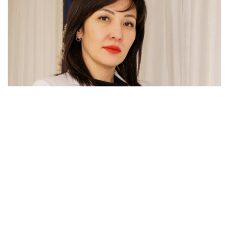
Фото: ocsnt.kz
مەملەكەت باسشىسىنىڭ وكىمىمەن باقىت ەسىموۆا قازاقستان
رەسپۋبليكاسى پرەزيدەنتى اكىمشىلىگىنىڭ وتىنىشتەردى قاراۋدى
باقىلاۋ ءبولىمىنىڭ مەڭگەرۋشىسى لاۋازىمىنا تاعايىندالدى.
پاۆلودار وبلىسىندا دۇنيەگە كەلگەن. سانكت-پەتەربۋرگ
مەملەكەتتىك ينجەنەرلىك-ەكونوميكالىق ۋنيۆەرسيتەتىن
بىتىرگەن (2006، «بولاشاق» باعدارلاماسى بويىنشا).