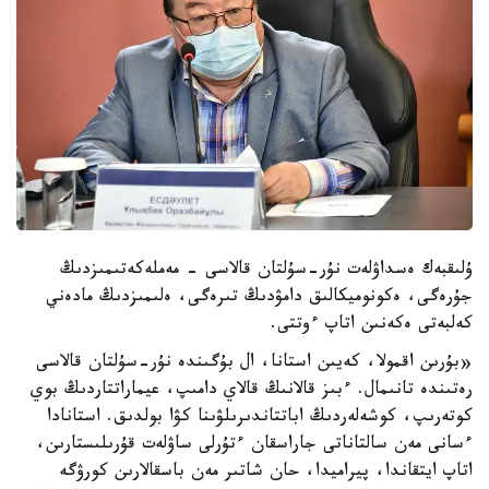
ۇلىقبەك ەسداۋلەت نۇر-سۇلتان قالاسى - مەملەكەتىمىزدىڭ
جۇرەگى، ەكونوميكالىق دامۋدىڭ تىرەگى، ەلىمىزدىڭ مادەني
كەلبەتى ەكەنىن اتاپ ءوتتى.
«بۇرىن اقمولا، كەيىن استانا، ال بۇگىندە نۇر-سۇلتان قالاسى
رەتىندە تانىمال. ءبىز قالانىڭ قالاي دامىپ، عيماراتتاردىڭ بوي
كوتەرىپ، كوشەلەردىڭ اباتتاندىرىلۋىنا كۋا بولدىق. استانادا
ءسانى مەن سالتاناتى جاراسقان ءتۇرلى ساۋلەت قۇرىلىستارىن،
اتاپ ايتقاندا، پيراميدا، حان شاتىر مەن باسقالارىن كورۋگە