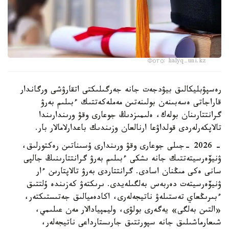
Фото: halyq-uni.kz
رەسپۋبليكالىق بيۋدجەت جانە جەرگىلىكتى اتقارۋشى ورگاندار
قاراجاتى ەسەبىنەن بولىنەتىن مەملەكەتتىك ءبىلىم بەرۋ
گرانتتارىنان بولەك، ەلىمىزدىڭ جوعارى وقۋ ورىندارىندا
تالاپكەرلەردى قولداۋعا ارنالعان وزىندىك باعدارلامالار بار.
- 2026 -جىلى جوعارى وقۋ ورىندارى ۇسىناتىن رەكتورلىق،
ۋنيۆەرسيتەتتىك جانە ىشكى ءبىلىم بەرۋ گرانتتارىنىڭ جالپى
سانى ەكى مىڭنان اسادى. گرانتتاردى بەرۋ تالاپتارىن ءار
ۋنيۆەرسيتەت دەربەس بەلگىلەيدى. ىرىكتەۋ كەزىندە ۇلتتىق
ءبىرىڭعاي تەستىلەۋ ناتيجەلەرى، اكادەميالىق جەتىستىكتەر،
«التىن بەلگى» يەگەرى بولۋى، وليمپيادالار مەن عىلىمي،
شىعارماشىلىق جانە سپورتتىق جارىستارداعى ناتيجەلەر،