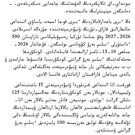
سونداي-اق تالاپكەردىڭ الەۋمەتتىك جاعدايى ەسكەرىلەدى، -
دەلىنگەن مينيسترلىك مالىمەتىندە.
ەڭ ءىرى باعدارلامالاردىڭ ءبىرى قوجا احمەت ياساۋي اتىنداعى
حالىقارالىق قازاق-تۇرىك ۋنيۆەرسيتەتىندە جۇزەگە اسىرىلادى.
2026-2027 وقۋ جىلىنا تۇركيا رەسپۋبليكاسى تاراپىنان 500
ءداستۇرلى ءبىلىم بەرۋ كۆوتاسى بولىنگەن. قۇجاتتار 2026-
جىلعى 10-15-تامىز ارالىعىندا قابىلدانادى. كونكۋرسقا
مەملەكەتتىك ءبىلىم بەرۋ گرانتى كونكۋرسىنا قاتىسۋعا جارامدى ۇ
ب ت سەرتيفيكاتى بار جانە ۋنيۆەرسيتەت بەلگىلەگەن شەكتى
بالدى جيناعان قازاقستان ازاماتتارى قاتىسا الادى.
قورقىت اتا اتىنداعى قىزىلوردا ۋنيۆەرسيتەتى IT باعىتىنداعى
وليمپيادالار، جوبالار مەن كونكۋرستاردىڭ جەڭىمپازدارىنا 125
ىشكى گرانت ءبولدى. سونىمەن قاتار جەتىم بالالار مەن اتا-
اناسىنىڭ قامقورلىعىنسىز قالعان بالالارعا ارنالعان ۇيىمداردىڭ
جانە «اتامەكەن» وتباسى ۇلگىسىندەگى بالالار اۋىلىنىڭ ەكى
تۇلەگىنە وقۋدىڭ تولىق مەرزىمىنە 100 پايىزدىق ءبىلىم بەرۋ
گرانتى ۇسىنىلدى.