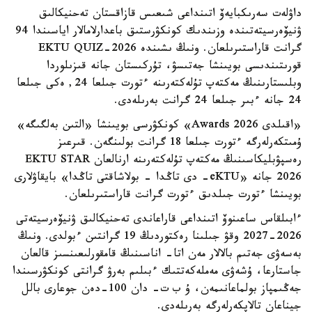
داۋلەت سەرىكبايەۆ اتىنداعى شىعىس قازاقستان تەحنيكالىق
ۋنيۆەرسيتەتىندە وزىندىك كونكۋرستىق باعدارلامالار اياسىندا 94
گرانت قاراستىرىلعان. ونىڭ ىشىندە EKTU QUIZ-2026
قورىتىندىسى بويىنشا جەتىسۋ، تۇركىستان جانە قىزىلوردا
وبلىستارىنىڭ مەكتەپ تۇلەكتەرىنە ءتورت جىلعا 24, ەكى جىلعا
24 جانە ءبىر جىلعا 24 گرانت بەرىلەدى.
«اقىلدى Awards 2026» كونكۋرسى بويىنشا «التىن بەلگىگە»
ۇمىتكەرلەرگە ءتورت جىلعا 18 گرانت بولىنگەن. قىرعىز
رەسپۋبليكاسىنىڭ مەكتەپ تۇلەكتەرىنە ارنالعان EKTU STAR
2026 جانە «eKTU- دى تاڭدا - بولاشاقتى تاڭدا» بايقاۋلارى
بويىنشا ءتورت جىلدىق ءتورت گرانت قاراستىرىلعان.
ءابىلقاس ساعىنوۆ اتىنداعى قاراعاندى تەحنيكالىق ۋنيۆەرسيتەتى
2026-2027 وقۋ جىلىنا رەكتوردىڭ 19 گرانتىن ءبولدى. ونىڭ
بەسەۋى جەتىم بالالار مەن اتا- اناسىنىڭ قامقورلىعىنسىز قالعان
جاستارعا، ۇشەۋى مەملەكەتتىك ءبىلىم بەرۋ گرانتى كونكۋرسىندا
جەڭىمپاز بولماعانىمەن، ۇ ب ت- دان 100-دەن جوعارى بالل
جيناعان تالاپكەرلەرگە بەرىلەدى.