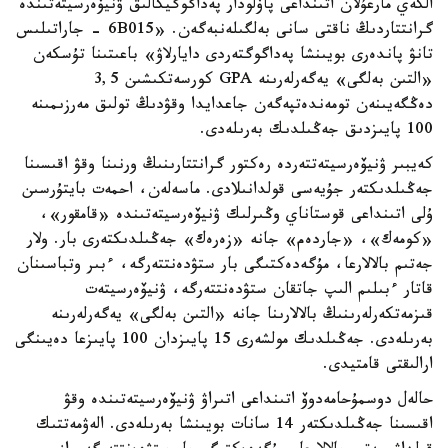
الكەي مارعۇلان اتىنداعى پاۆلودار پەداگوگيكالىق ۋنيۆەرسيتەتىندە
گرانتتاردىڭ ناقتى سانى بەلگىلەنبەگەن. «6B015 - جاراتىلىس
تانۋ پاندەرى بويىنشا پەداگوگتەردى دايارلاۋ» باعىتىنا تۇسكەن
«التىن بەلگى» يەگەرلەرىنە GPA كورسەتكىشىن 3,5
دەڭگەيىنەن تومەندەتپەگەن جاعدايدا وقۋدىڭ تولىق مەرزىمىنە
100 پايىزدىق جەڭىلدىك بەرىلەدى.
كەيبىر ۋنيۆەرسيتەتتەردە رەكتور گرانتتارىنىڭ ورنىنا وقۋ اقىسىنا
جەڭىلدىكتەر جۇيەسى قولدانىلادى. ماسەلەن، احمەت بايتۇرسىن
ۇلى اتىنداعى قوستاناي وڭىرلىك ۋنيۆەرسيتەتىندە «قامقور»،
«كومەك»، «جاردەم» جانە «زەرەك» جەڭىلدىكتەرى بار. ولار
جەتىم بالالارعا، مۇگەدەكتىگى بار ستۋدەنتتەرگە، ءبىر وتباسىنان
قاتار ءبىلىم الىپ جاتقان ستۋدەنتتەرگە، ۋنيۆەرسيتەت
قىزمەتكەرلەرىنىڭ بالالارىنا جانە «التىن بەلگى» يەگەرلەرىنە
بەرىلەدى. جەڭىلدىك مولشەرى 15 پايىزدان 100 پايىزعا دەيىنگى
ارالىقتى قامتيدى.
حالەل دوسمۇحامەدوۆ اتىنداعى اتىراۋ ۋنيۆەرسيتەتىندە وقۋ
اقىسىنا جەڭىلدىكتەر 14 سانات بويىنشا بەرىلەدى. الەۋمەتتىك