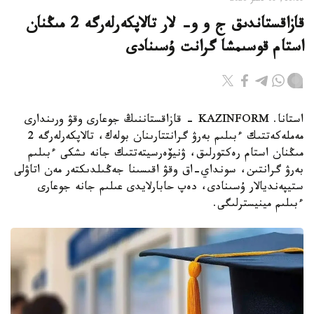
16:38, 08 تامىز 2026
قازاقستاندىق ج و و- لار تالاپكەرلەرگە 2 مىڭنان
استام قوسىمشا گرانت ۇسىنادى
استانا. KAZINFORM - قازاقستاننىڭ جوعارى وقۋ ورىندارى
مەملەكەتتىك ءبىلىم بەرۋ گرانتتارىنان بولەك، تالاپكەرلەرگە 2
مىڭنان استام رەكتورلىق، ۋنيۆەرسيتەتتىك جانە ىشكى ءبىلىم
بەرۋ گرانتىن، سونداي-اق وقۋ اقىسىنا جەڭىلدىكتەر مەن اتاۋلى
ستيپەنديالار ۇسىنادى، دەپ حابارلايدى عىلىم جانە جوعارى
ءبىلىم مينيسترلىگى.