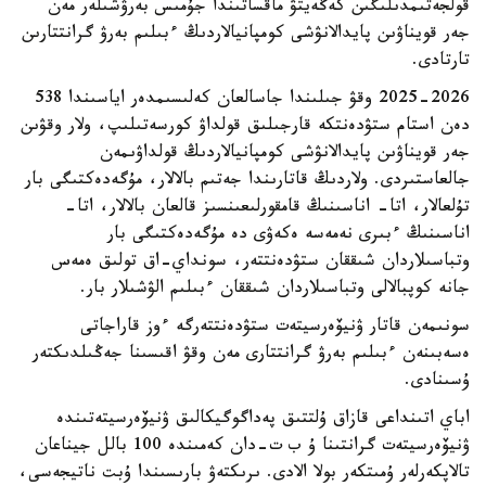
قولجەتىمدىلىگىن كەڭەيتۋ ماقساتىندا جۇمىس بەرۋشىلەر مەن
جەر قويناۋىن پايدالانۋشى كومپانيالاردىڭ ءبىلىم بەرۋ گرانتتارىن
تارتادى.
2025-2026 وقۋ جىلىندا جاسالعان كەلىسىمدەر اياسىندا 538
دەن استام ستۋدەنتكە قارجىلىق قولداۋ كورسەتىلىپ، ولار وقۋىن
جەر قويناۋىن پايدالانۋشى كومپانيالاردىڭ قولداۋىمەن
جالعاستىردى. ولاردىڭ قاتارىندا جەتىم بالالار، مۇگەدەكتىگى بار
تۇلعالار، اتا- اناسىنىڭ قامقورلىعىنسىز قالعان بالالار، اتا-
اناسىنىڭ ءبىرى نەمەسە ەكەۋى دە مۇگەدەكتىگى بار
وتباسىلاردان شىققان ستۋدەنتتەر، سونداي-اق تولىق ەمەس
جانە كوپبالالى وتباسىلاردان شىققان ءبىلىم الۋشىلار بار.
سونىمەن قاتار ۋنيۆەرسيتەت ستۋدەنتتەرگە ءوز قاراجاتى
ەسەبىنەن ءبىلىم بەرۋ گرانتتارى مەن وقۋ اقىسىنا جەڭىلدىكتەر
ۇسىنادى.
اباي اتىنداعى قازاق ۇلتتىق پەداگوگيكالىق ۋنيۆەرسيتەتىندە
ۋنيۆەرسيتەت گرانتىنا ۇ ب ت-دان كەمىندە 100 بالل جيناعان
تالاپكەرلەر ۇمىتكەر بولا الادى. ىرىكتەۋ بارىسىندا ۇبت ناتيجەسى،