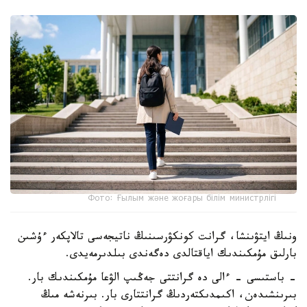
Фото: Ғылым және жоғары білім министрлігі
ونىڭ ايتۋىنشا، گرانت كونكۋرسىنىڭ ناتيجەسى تالاپكەر ءۇشىن
بارلىق مۇمكىندىك اياقتالدى دەگەندى بىلدىرمەيدى.
- باستىسى - ءالى دە گرانتتى جەڭىپ الۋعا مۇمكىندىك بار.
بىرىنشىدەن، اكىمدىكتەردىڭ گرانتتارى بار. بىرنەشە مىڭ