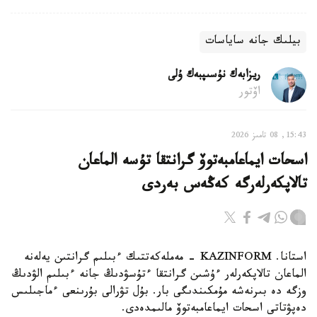
بيلىك جانە ساياسات
ريزابەك نۇسىپبەك ۇلى
اۆتور
15:43, 08 تامىز 2026
اسحات ايماعامبەتوۆ گرانتقا تۇسە الماعان
تالاپكەرلەرگە كەڭەس بەردى
استانا. KAZINFORM - مەملەكەتتىك ءبىلىم گرانتىن يەلەنە
الماعان تالاپكەرلەر ءۇشىن گرانتقا ءتۇسۋدىڭ جانە ءبىلىم الۋدىڭ
وزگە دە بىرنەشە مۇمكىندىگى بار. بۇل تۋرالى بۇرىنعى ءماجىلىس
دەپۋتاتى اسحات ايماعامبەتوۆ مالىمدەدى.