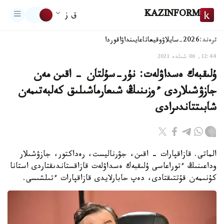
KAZINFORM
ق ز
ترەند:
2026-سايلاۋ
وقيعا
تاعايىنداۋ
اقوردا
12:44, 06 شىلدە 2021
ۇلىقبەك ەسداۋلەت: نۇر-سۇلتان - اقىن مەن
جازۋشىلاردى ءوزىنىڭ شىعارماشىلىق كەلبەتىمەن
شابىتتاندىرادى
الماتى. قازاقپارات - اقىن، جۋرناليست، رەداكتور، جازۋشىلار
وداعىنىڭ ءتوراعاسى ۇلىقبەك ەسداۋلەت قازاقستاندىقتاردى استانا
كۇنىمەن قۇتتىقتادى، دەپ حابارلايدى قازاقپارات ءتىلشىسى.