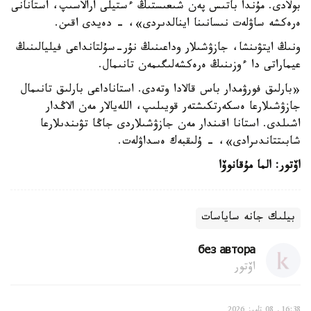
بولادى. مۇندا باتىس پەن شىعىستىڭ ءستيلى ارالاسىپ، استانانى
ەرەكشە ساۋلەت نىسانىنا اينالدىردى»، - دەيدى اقىن.
ونىڭ ايتۋىنشا، جازۋشىلار وداعىنىڭ نۇر-سۇلتانداعى فيليالىنىڭ
عيماراتى دا ءوزىنىڭ ەرەكشەلىگىمەن تانىمال.
«بارلىق فورۋمدار باس قالادا وتەدى. استاناداعى بارلىق تانىمال
جازۋشىلارعا ەسكەرتكىشتەر قويىلىپ، اللەيالار مەن الاڭدار
اشىلدى. استانا اقىندار مەن جازۋشىلاردى جاڭا تۋىندىلارعا
شابىتتاندىرادى»، - ۇلىقبەك ەسداۋلەت.
اۆتور: الما مۇقانوۆا
بيلىك جانە ساياسات
без автора
اۆتور