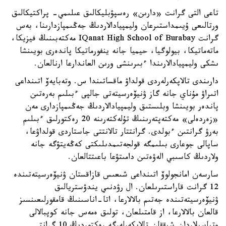
تاعى التى گرانت «دارىن» رەسپۋبليكالىق عىلىمي- پراكتيكالىق
ورتالىعى ۇيىمداستىرعان وليمپيادالاردىڭ جەڭىمپازدارىنا، بەس
گرانت IQanat High School of Burabay مەكتەبىنىڭ فيزيكا،
ماتەماتيكا، بيولوگيا، حيميا جانە ينفورماتيكا پاندەرى بويىنشا
ىشكى وليمپيادالارىندا ءبىرىنشى ورىن العاندارعا ارنالعان.
دارىندى تالاپكەرلەردى قولداۋ ماقساتىندا س. وتەبايەۆ اتىنداعى
اتىراۋ مۇناي جانە گاز ۋنيۆەرسيتەتى جالپى ءبىلىم بەرەتىن
پاندەر بويىنشا وبلىستىق وليمپيادالاردىڭ جەڭىمپازدارى مەن
«زەردەلى» مەكتەپتەرىنىڭ تۇلەكتەرىنە 20 رەكتورلىق ءبىلىم
بەرۋ گرانتىن ءبولدى. گرانتتار تالانتتى جاستاردى قولداۋعا،
ساپالى جوعارى بىلىمگە قولجەتىمدىلىكتى كەڭەيتۋگە جانە
ولاردىڭ كاسىبي الەۋەتىن دامىتۋعا باعىتتالعان.
سارسەن امانجولوۆ اتىنداعى شىعىس قازاقستان ۋنيۆەرسيتەتىندە
12 گرانت قاراستىرىلعان. ال رۋدنىي يندۋستريالىق
ۋنيۆەرسيتەتىندە جەتىم بالالارعا، اتا-اناسىنىڭ قامقورلىعىنسىز
قالعان بالالارعا، از قامتىلعان، تولىق ەمەس جانە كوپبالالى