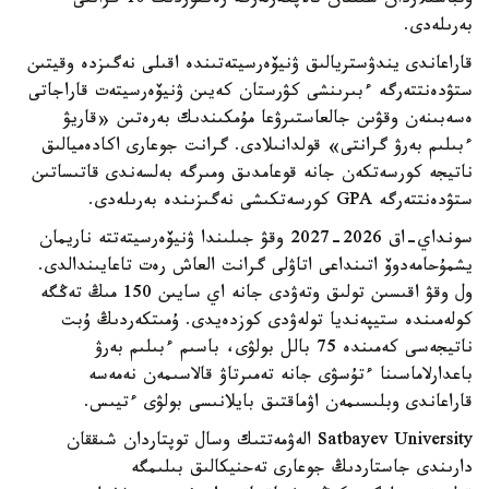
وتباسىلاردان شىققان تالاپكەرلەرگە رەكتوردىڭ 10 گرانتى
بەرىلەدى.
قاراعاندى يندۋستريالىق ۋنيۆەرسيتەتىندە اقىلى نەگىزدە وقيتىن
ستۋدەنتتەرگە ءبىرىنشى كۋرستان كەيىن ۋنيۆەرسيتەت قاراجاتى
ەسەبىنەن وقۋىن جالعاستىرۋعا مۇمكىندىك بەرەتىن «قاريۋ
ءبىلىم بەرۋ گرانتى» قولدانىلادى. گرانت جوعارى اكادەميالىق
ناتيجە كورسەتكەن جانە قوعامدىق ومىرگە بەلسەندى قاتىساتىن
ستۋدەنتتەرگە GPA كورسەتكىشى نەگىزىندە بەرىلەدى.
سونداي-اق 2026-2027 وقۋ جىلىندا ۋنيۆەرسيتەتتە ناريمان
يشمۇحامەدوۆ اتىنداعى اتاۋلى گرانت العاش رەت تاعايىندالدى.
ول وقۋ اقىسىن تولىق وتەۋدى جانە اي سايىن 150 مىڭ تەڭگە
كولەمىندە ستيپەنديا تولەۋدى كوزدەيدى. ۇمىتكەردىڭ ۇبت
ناتيجەسى كەمىندە 75 بالل بولۋى، باسىم ءبىلىم بەرۋ
باعدارلاماسىنا ءتۇسۋى جانە تەمىرتاۋ قالاسىمەن نەمەسە
قاراعاندى وبلىسىمەن اۋماقتىق بايلانىسى بولۋى ءتيىس.
Satbayev University الەۋمەتتىك وسال توپتاردان شىققان
دارىندى جاستاردىڭ جوعارى تەحنيكالىق بىلىمگە