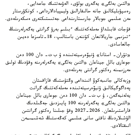
«التىن بەلگى» يەگەرى بولۋى، الەۋمەتتىك جاعدايى،
رەسپۋبليكالىق جانە حالىقارالىق وليمپيادالارداعى، كونكۋرستار
مەن عىلىمي جوبالار جارىستارىنداعى جەتىستىكتەرى ەسكەرىلەدى.
قۇجات قابىلداۋ مەملەكەتتىك ءبىلىم بەرۋ گرانتى يەگەرلەرىنىڭ
ءتىزىمى جاريالانعان كۇننەن باستالىپ، 18-تامىزعا دەيىن
جالعاسادى.
«تۇران- استانا» ۋنيۆەرسيتەتىندە ۇ ب ت- دان 100 دەن
جوعارى بالل جيناعان «التىن بەلگى» يەگەرلەرىنە وقۋدىڭ تولىق
مەرزىمىنە رەكتور گرانتى بەرىلەدى.
وزبەكالى جانىبەكوۆ اتىنداعى وڭتۇستىك قازاقستان
پەداگوگيكالىق ۋنيۆەرسيتەتىندە مەملەكەتتىك گرانت
يەلەنبەگەن، ۇ ب ت- دان 100 دەن جوعارى بالل جيناعان
«التىن بەلگى» يەگەرلەرىنە 100 پايىزدىق جەڭىلدىك
قاراستىرىلعان. 2026-2027 وقۋ جىلىنا رەكتور گرانتىن
الۋشىلاردىڭ ناقتى سانى عىلىمي كەڭەستىڭ شەشىمىمەن
انىقتالادى.