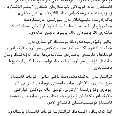
قولداۋ جەتىم بالالارعا، مۇگەدەكتىگى بار ستۋدەنتتەرگە، از
قامتىلعان جانە كوپبالالى وتباسىلاردان شىققان ءبىلىم الۋشىلارعا،
ۋنيۆەرسيتەت قىزمەتكەرلەرىنىڭ بالالارىنا، «التىن بەلگى»
يەگەرلەرىنە، وليمپيادالار مەن سپورتتىق جارىستاردىڭ
جەڭىمپازدارىنا جانە باسقا دا ساناتتارعا ارنالعان. جەڭىلدىك
مولشەرى 20 پايىزدان 100 پايىزعا دەيىن جەتەدى.
جالپى ۋنيۆەرسيتەتتەردىڭ وزىندىك گرانتتارى مەن
جەڭىلدىكتەرى اكادەميالىق جەتىستىكتەرى جوعارى تالاپكەرلەردى
قولداۋعا، دارىندى جاستاردى ىنتالاندىرۋعا جانە الەۋمەتتىك وسال
ساناتتار ءۇشىن جوعارى ءبىلىمنىڭ قولجەتىمدىلىگىن ارتتىرۋعا
باعىتتالعان.
گرانتتار مەن جەڭىلدىكتەردىڭ ناقتى سانى، قۇجات قابىلداۋ
مەرزىمدەرى، تالاپتارى جانە قاجەتتى قۇجاتتار ءتىزىمى ءار
جوعارى وقۋ ورنىندا ءارتۇرلى. تولىق جانە وزەكتى اقپاراتتى
تالاپكەرلەر تاڭداعان ۋنيۆەرسيتەتتىڭ رەسمي سايتىنان نەمەسە
قابىلداۋ كوميسسياسىنان ناقتىلاي الادى.
ايتا كەتەيىك، اكىمدىك گرانتتارىنا قۇجات قابىلداۋ باستالدى.