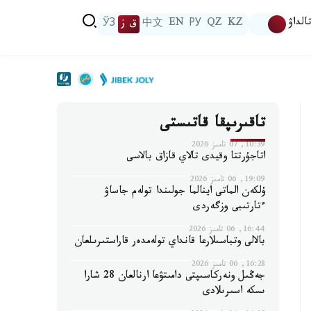
الداۋ
KZ
QZ
РУ
EN
中文
ق ز
ЎЗ
تاقىرىپقا قاتىستى
10:39, 07 تامىز 2026
اتاجۇرتتا وقيدى تالاي قازاق بالاسى
19:09, 06 تامىز 2026
ۇلكەن الماتى اينالما جولىندا تولەم جاساۋ
ءتارتىبى وزگەردى
16:44, 06 تامىز 2026
بالالى وتباسىلارعا قانداي تولەمدەر قاراستىرىلعان
16:28, 06 تامىز 2026
جەڭىل ونەركاسىپتى دامىتۋعا ارنالعان 28 شارا
ىسكە اسىرىلادى