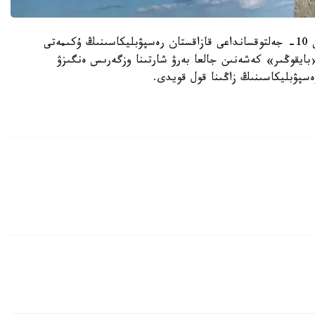
سونىمەن قاتار، مەملەكەت باسشىسى «1994-جىلعى 10- جەلتوقسانداعى قازاقستان رەسپۋبليكاسىنىڭ ۇكىمەتى
ايقوڭىر» كەشەنىن جالعا بەرۋ شارتىنا وزگەرىس ەنگىزۋ
 رەسپۋبليكاسىنىڭ زاڭىنا قول قويدى.