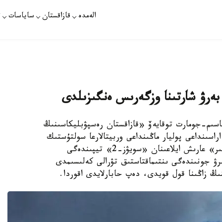
الەمدە
قازاقستان
ساياسات
ت
ەرۋ شارتىنا وزگەرىس ەنگىزىلدى
اسىم-جومارت توقايەۆ «قازاقستان رەسپۋبليكاسىنىڭ
سىنداعى پوليار ماڭىنداعى وربيتالارعا سولتۇستىك
باعىتتا عارىش اپپاراتتارىن ۇشىرۋ ءۇشىن «بايقوڭىر» عارىش ايلاعىنان «سويۋز-2» تيپىندەگى
رۋ جونىندەگى ىنتىماقتاستىق تۋرالى كەلىسىمدى
نىڭ زاڭىنا قول قويدى، دەپ حابارلايدى اقوردا.