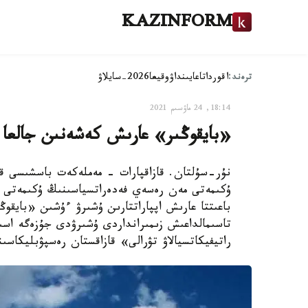
KAZINFORM
ترەند:
اقوردا
تاعايىنداۋ
وقيعا
2026-سايلاۋ
18:14, 24 ماۋسىم 2021
«بايقوڭىر» عارىش كەشەنىن جالعا ب
نۇر-سۇلتان. قازاقپارات - مەملەكەت باسشىسى ق
ۇكىمەتى مەن رەسەي فەدەراتسياسىنىڭ ۇكىمەتى ارا
تاسىمالداعىش زىمىرانداردى ۇشىرۋدى جۇزەگە اسى
راتيفيكاتسيالاۋ تۋرالى» قازاقستان رەسپۋبليكاسى