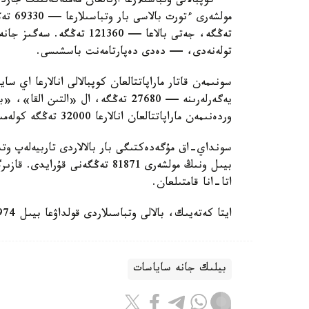
— كوپبالالى وتباسىلارعا ارنالعان مەملەكەتتىك جاردە
تولەنەدى، — دەدى دەپارتامەنت باسشىسى.
سونىمەن قاتار ماراپاتتالعان كوپبالالى انالارعا اي 
وردەنىمەن ماراپاتتالعان انالارعا 32000 تەڭگە كولەمىندە جاردەماقى تولەنەدى.
سونداي-اق مۇگەدەكتىگى بار بالالاردى تاربيەلەپ وتى
اتا-انا قامتىلعان.
ايتا كەتەيىك، بالالى وتباسىلاردى قولداۋعا بيىل 974 ميلليارد تەڭگە ءبولىندى.
بيلىك جانە ساياسات