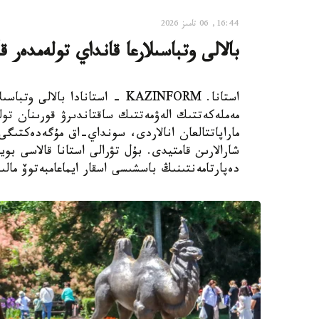
16:44, 06 تامىز 2026
بالالى وتباسىلارعا قانداي تولەمدەر ق
استانا. KAZINFORM - استانادا ب
مەملەكەتتىك الەۋمەتتىك ساقتاندىرۋ قورىنان تول
ماراپاتتالعان انالاردى، سونداي-اق مۇگەدەكتىگى ب
شارالارىن قامتيدى. بۇل تۋرالى استانا قالاسى بويى
دەپارتامەنتىنىڭ باسشىسى اسقار ايماعامبەتوۆ مالى