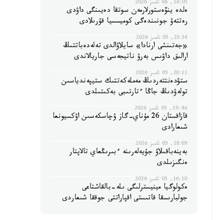
16:05, 06 تامىز 2026
ەلدە ينۆەستورلارمەن سوتقا دەيىنگى داۋدى
رەتتەۋ جونىندەگى كوميسسيا قۇرىلادى
23:34, 05 تامىز 2026
«جەتىنشى ارنادا» سايلاۋالدى تەلەدەباتتىڭ
ارالىق داۋىس بەرۋ ناتيجەسى جاريالاندى
20:11, 05 تامىز 2026
ستۋدەنتتەردىڭ مەملەكەتتىك ستيپەندياسىن
تولەۋدىڭ جاڭا ءتارتىبى بەكىتىلدى
19:46, 05 تامىز 2026
قازاقستان 26 مۇناي-گاز ۋچاسكەسىن اۋكسيونعا
شىعارادى
18:09, 05 تامىز 2026
بەينەباقىلاۋ جۇيەلەرىنە ءبىرىڭعاي تالاپتار
ەنگىزىلدى
16:10, 05 تامىز 2026
ەكولوگيا مينيسترلىگى ىلە-بالقاشتاعى
جولبارىسقا قاتىستى اقپاراتتى جوققا شىعاردى