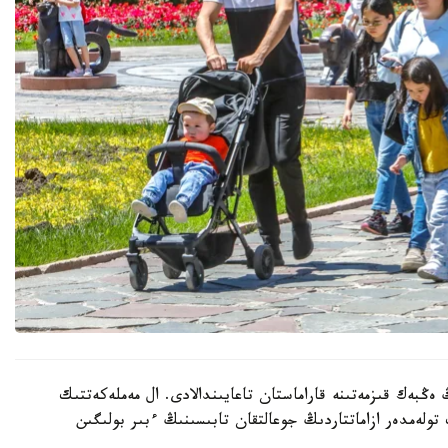
 ەڭبەك قىزمەتىنە قاراماستان تاعايىندالادى. ال مەملەكەتتىك
 تولەمدەر ازاماتتاردىڭ جوعالتقان تابىسىنىڭ ءبىر بولىگىن