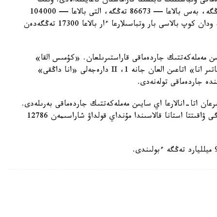
ماقى وتباسىنىڭ تابىسىنا قاراماستان تاعايىندالادى. ونىڭ
مولشەرى ءتورت بالاسى بار وتباسىلارعا — 69330 تەڭگە، بەس بالاعا — 86673 تەڭگە، التى بالاعا — 104000
تەڭگە، جەتى بالاعا — 121360 تەڭگە. سەگىز جانە ودان كوپ بالاسى بار وتباسىلارعا ءار بالاعا 17300 تەڭگەدەن
سايىن مەملەكەتتىك جاردەماقى قاراستىرىلعان. «كۇمىس القا»
يەگەرلەرىنە — 27680 تەڭگە، ال «التىن القا»، «باتىر انا» اتاعىن العان جانە 1، II دارەجەلى «انا داڭقى»
رعان اتا-انالارعا اي سايىن مەملەكەتتىك جاردەماقى بەرىلەدى.
بيىل ونىڭ مولشەرى 81871 تەڭگەنى قۇرايدى. قازىرگى ۋاقىتتا استانا قالاسىندا مۇنداي قولداۋ شاراسىمەن 12786