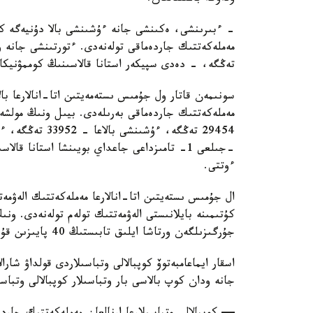
تەڭگە، - دەدى سپيكەر استانا قالاسىنىڭ كوممۋنيكاتسي
سونىمەن قاتار ول جۇمىس ىستەمەيتىن اتا-انالارعا بال
ءوتتى.
ال جۇمىس ىستەيتىن اتا-انالارعا مەملەكەتتىك الەۋمەت
كۇتىمىنە بايلانىستى الەۋمەتتىك تولەم تولەنەدى. ون
جۇرگىزىلگەن ورتاشا ايلىق تابىستىڭ 40 پايىزىن قۇرايدى.
اسقار ايماعامبەتوۆ كوپبالالى وتباسىلاردى قولداۋ شارا
جانە ودان كوپ بالاسى بار وتباسىلار كوپبالالى وتباس