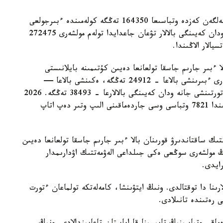
- ءبىرىنشى، ەكىنشى جانە ءۇشىنشى بالا دۇنيەگە كەلگەن كەزدە وتباسىعا 164350 تەڭگە كولەمىندە ءبىرجولعى
مەملەكەتتىك جاردەماقى تولەنەدى. ءتورتىنشى جانە ودان كەيىنگى بالالار تۋعان جاعدايدا تولەم مولشەرى 272475
الار الاڭىندا.
ا ءبىر جارىم جاسقا تولعانعا دەيىن كۇتىمىنە بايلانىستى
مەملەكەتتىك جاردەماقى بەرىلەدى. بيىل ونىڭ مولشەرى ءبىرىنشى بالاعا - 24912 تەڭگە، ەكىنشى بالاعا —
29454 تەڭگە، ءۇشىنشى بالاعا - 33952 تەڭگە، ءتورتىنشى جانە ودان كەيىنگى بالالارعا - 38493 تەڭگە. 2026
-جىلعى 1- تامىزداعى جاعداي بويىنشا استانا قالاسىندا 7821 وتباسى وسى جاردەماقىنى الىپ وتىر دەپ اتاپ
تىك ساقتاندىرۋ قورىنان بالا ءبىر جارىم جاسقا تولعانعا دەيىن
ىڭ مولشەرى سوڭعى ەكى جىلداعى الەۋمەتتىك اۋدارىمدار
لارىنا دا توقتالدى. ونىڭ ايتۋىنشا، كامەلەتكە تولماعان ءتورت
ى رەتىندە تانىلادى.