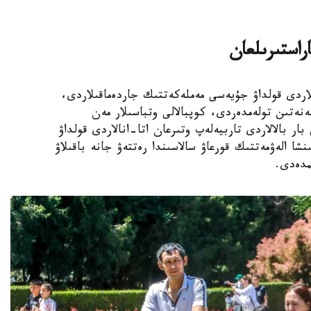
اراستىرىلعان
الالى وتباسىلاردى قولداۋ جۇيەسى مەملەكەتتىك جاردەماقىلاردى،
ەنەتىن تولەمدەردى، كوپبالالى وتباسىلار مەن
ار بالالاردى تاربيەلەپ وتىرعان اتا-انالاردى قولداۋ
نشا الەۋمەتتىك قورعاۋ سالاسىندا رەتتەۋ جانە باقىلاۋ
مدەدى.