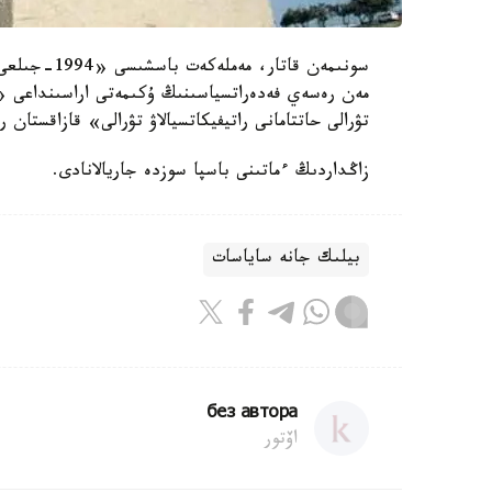
مەن رەسەي فەدەراتسياسىنىڭ ۇكىمەتى اراسىنداعى «ب
تۋرالى حاتتامانى راتيفيكاتسيالاۋ تۋرالى» قازاقستان
زاڭداردىڭ ءماتىنى باسپا سوزدە جاريالانادى.
بيلىك جانە ساياسات
без автора
اۆتور