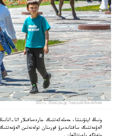
Фото: Александр Павский/Kazinform
ونىڭ ايتۋىنشا، مەملەكەتتىك جاردەماقىلار اتا-انانىڭ
الەۋمەتتىك ساقتاندىرۋ قورىنان تولەنەتىن الەۋمەتتىك
وتەۋگە باعىتتالعان.