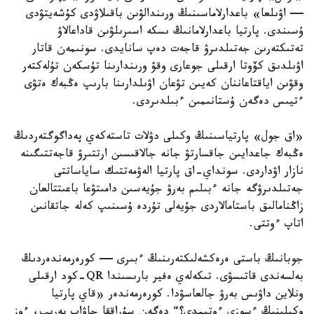
— اۋىلعا» باعدارلاماسىنىڭ ورىندالۋىن باقىلاۋدى كۇشەيتۋدى
ۇسىندى. پارتيا باعدارلامانىڭ ىسكە اسىرىلۋىن قاداعالاۋ
تەتىكتەرىن جەتىلدىرۋ قاجەت دەپ سانايدى. سونىمەن قاتار
اۋىلدىق كۆوتا ارقىلى جوعارى وقۋ ورىندارىنا تۇسكەن تۇلەكتەر
وقۋىن اياقتاعاننان كەيىن تۋعان اۋىلدارىنا بارىپ ەڭبەك ەتۋى
ءتيىس دەگەن ۇستانىمىن ءبىلدىردى.
«اق جول» پارتياسىنىڭ وكىلى دۋلات تاستەكەي پەداگوگتەردىڭ
ەڭبەك جاعدايىن جاقسارتۋ جانە جالاقىسىن ارتتىرۋ قاجەتتىگىنە
نازار اۋداردى. سونداي-اق پارتيا الەۋمەتتىك ساياساتتى
جەتىلدىرۋگە جانە ءبىلىم بەرۋ جۇيەسىن دامىتۋعا باعىتتالعان
زاڭنامالىق باستامالاردى جۇيەلى تۇردە ۇسىنىپ كەلە جاتقانىن
اتاپ ءوتتى.
جوبانىڭ باستى ەرەكشەلىكتەرىنىڭ ءبىرى — كورەرمەندەردىڭ
بەلسەندى قاتىسۋى. تىكەلەي ەفير بارىسىندا QR-كود ارقىلى
ونلاين داۋىس بەرۋ جالعاسۋدا. كورەرمەندەر «قاي پارتيا
وكىلىنىڭ ءسوزى ءوتىمدى؟“ دەگەن سۇراققا جاۋاپ بەرىپ، ءوز