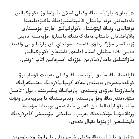
«بايتاق» پارتياسىنىڭ وكىلى اسلان بايزاحانوۆ ەكولوگيالىق
مادەنيەتتى ەرتە جاستان قالىپتاستىرۋدىڭ ماڭىزدىلىعىنا
توقتالدى. ونىڭ ايتۋىنشا، ەكولوگيالىق اعارتۋ جۇمىستارى
بالاباقشادان باستاپ مەملەكەتتىك باسقارۋ جۇيەسىنە دەيىن
ۇزدىكسىز جۇرگىزىلۋى قاجەت. سونداي-اق پارتيا وسى ۋاقىتقا
دەيىن 150 مىڭنان استام ادامدى قامتىعان ەكولوگيالىق
ساۋاتتىلىق باعدارلامالارىن جۇزەگە اسىرعانىن اتاپ ءوتتى.
قازاقستاننىڭ حالىق پارتياسىنىڭ وكىلى بەيبىت قۇسايىنوۆ
كوللەدجدەردى بەيىندى جەكە كومپانيالاردىڭ سەنىمگەرلىك
باسقارۋىنا بەرۋدى ۇسىندى. پارتيانىڭ پىكىرىنشە، بۇل ءتاسىل
ستۋدەنتتەردىڭ وقۋ بارىسىندا وندىرىستىك تاجىريبەدەن وتۋىنە
جانە وقۋ اياقتالعاننان كەيىن ماماندىعى بويىنشا جۇمىسقا
ورنالاسۋىنا مۇمكىندىك بەرىپ، بىلىكتى جۇمىسشى كادرلاردىڭ
تاپشىلىعىن ازايتۋعا ىقپال ەتەدى.
«اۋىل» پارتياسىنىڭ وكىلى شاحماردان بايمانوۆ «ديپلوممەن