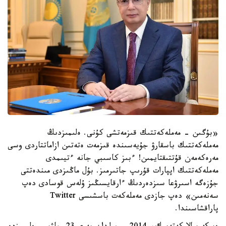
«بۇگىن - مەملەكەتتىك قىزمەتشى كۇنى. ەلىمىزدىڭ
مەملەكەتتىك باسقارۋ جۇيەسىندە قىزمەت ەتەتىن ازاماتتاردى وسى
مەرەكەمەن قۇتتىقتايمىن! ءبىز كاسىبي جانە ءتيىمدى
مەملەكەتتىك اپپارات قۇرىپ جاتىرمىز. بۇل ماڭىزدى مىندەتتى
جۇزەگە اسىرۋعا سىزدەردىڭ ءارقايسىڭىز ۇلەس قوسادى دەپ
سەنەمىن» دەپ جازدى مەملەكەت باسشىسى Twitter
پاراقشاسىندا.