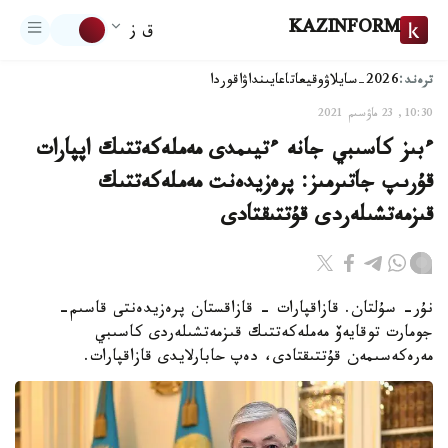
KAZINFORM
ق ز
ترەند:
2026-سايلاۋ
وقيعا
تاعايىنداۋ
اقوردا
10:30, 23 ماۋسىم 2021
ءبىز كاسىبي جانە ءتيىمدى مەملەكەتتىك اپپارات
قۇرىپ جاتىرمىز: پرەزيدەنت مەملەكەتتىك
قىزمەتشىلەردى قۇتتىقتادى
نۇر- سۇلتان. قازاقپارات - قازاقستان پرەزيدەنتى قاسىم-
جومارت توقايەۆ مەملەكەتتىك قىزمەتشىلەردى كاسىبي
مەرەكەسىمەن قۇتتىقتادى، دەپ حابارلايدى قازاقپارات.