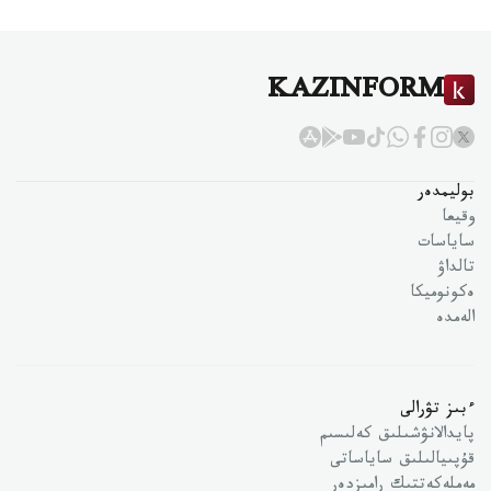
KAZINFORM
بوليمدەر
وقيعا
ساياسات
تالداۋ
ەكونوميكا
الەمدە
ءبىز تۋرالى
پايدالانۋشىلىق كەلىسىم
قۇپىيالىلىق ساياساتى
مەملەكەتتىك رامىزدەر