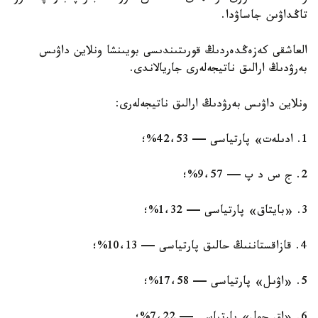
تاڭداۋىن جاساۋدا.
العاشقى كەزەڭدەردىڭ قورىتىندىسى بويىنشا ونلاين داۋىس
بەرۋدىڭ ارالىق ناتيجەلەرى جاريالاندى.
ونلاين داۋىس بەرۋدىڭ ارالىق ناتيجەلەرى:
1. ادىلەت» پارتياسى — 42،53%؛
2. ج س د پ — 9،57%؛
3. «بايتاق» پارتياسى — 1،32%؛
4. قازاقستاننىڭ حالىق پارتياسى — 10،13%؛
5. «اۋىل» پارتياسى — 17،58%؛