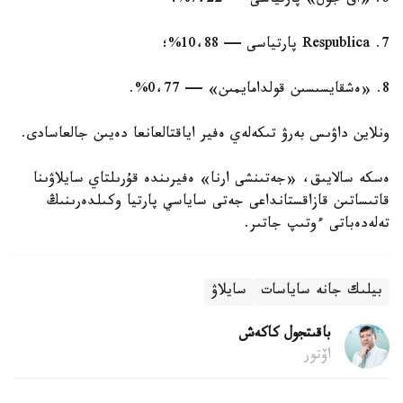
6. «اق جول» پارتياسى — 7،22%؛
7. Respublica پارتياسى — 10،88%؛
8. «ەشقايسىسىن قولدامايمىن» — 0،77%.
ونلاين داۋىس بەرۋ تىكەلەي ەفير اياقتالعانعا دەيىن جالعاسادى.
ەسكە سالايىق، «جەتىنشى ارنا» ەفيرىندە قۇرىلتاي سايلاۋىنا
قاتىساتىن قازاقستانداعى جەتى ساياسي پارتيا وكىلدەرىنىڭ
تەلەدەباتى ءوتىپ جاتىر.
بيلىك جانە ساياسات
سايلاۋ
باقىتجول كاكەش
اۆتور