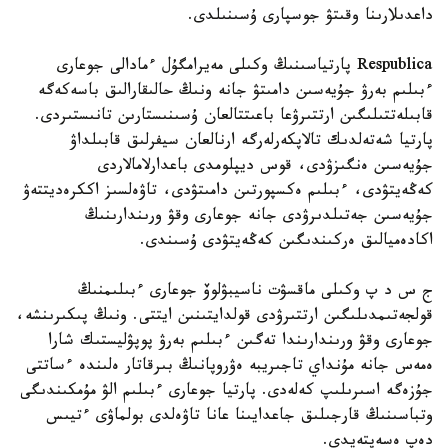
داعدىلارىنا وقىتۋ جوسپارى ۇسىنىلدى.
Respublica پارتياسىنىڭ وكىلى مەيرامگۇل ءمادالى جوعارى
ءبىلىم بەرۋ جۇيەسىن دامىتۋ جانە ونىڭ حالىقارالىق باسەكەگە
قابىلەتتىلىگىن ارتتىرۋعا باعىتتالعان ۇسىنىستارىن تانىستىردى.
پارتيا شەتەلدىك تالاپكەرلەرگە ارنالعان سيفرلىق قابىلداۋ
جۇيەسىن ەنگىزۋدى، قوس ديپلومدى باعدارلامالاردى
كەڭەيتۋدى، ءبىلىم ەكسپورتىن دامىتۋدى، تاۋەلسىز اككرەديتتەۋ
جۇيەسىن جەتىلدىرۋدى جانە جوعارى وقۋ ورىندارىنىڭ
اكادەميالىق ەركىندىگىن كەڭەيتۋدى ۇسىندى.
ج س د پ وكىلى ماقسۋت ناسيبۋلوۆ جوعارى ءبىلىمنىڭ
قولجەتىمدىلىگىن ارتتىرۋدى قولدايتىنىن ايتتى. ونىڭ پىكىرىنشە،
جوعارى وقۋ ورىندارىندا تەگىن ءبىلىم بەرۋ پوپۋليستىك شارا
ەمەس جانە مۇنداي تاجىريبە ەۋروپانىڭ بىرقاتار ەلىندە ءساتتى
جۇزەگە اسىرىلىپ كەلەدى. پارتيا جوعارى ءبىلىم الۋ مۇمكىندىگى
وتباسىنىڭ قارجىلىق جاعدايىنا عانا تاۋەلدى بولماۋى ءتيىس
دەپ ەسەپتەيدى.