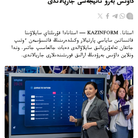
داۋىس بەرۋ ناتيجەسى جاريالاندى
استانا. KAZINFORM — استانادا قۇرىلتاي سايلاۋىنا
قاتىساتىن ساياسي پارتيالار وكىلدەرىنىڭ قاتىسۋىمەن ءوتىپ
جاتقان تەلەۆيزيالىق سايلاۋالدى دەبات جالعاسىپ جاتىر. وندا
ونلاين داۋىس بەرۋدىڭ ارالىق قورىتىندىلارى جاريالاندى.