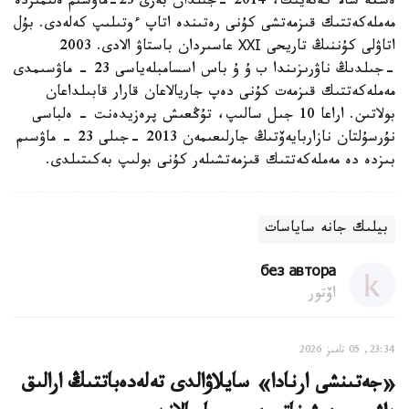
ەسكە سالا كەتەيىك، 2014 -جىلدان بەرى 23-ماۋسىم ەلىمىزدە
مەملەكەتتىك قىزمەتشى كۇنى رەتىندە اتاپ ءوتىلىپ كەلەدى. بۇل
اتاۋلى كۇننىڭ تاريحى ХХІ عاسىردان باستاۋ الادى. 2003
-جىلدىڭ ناۋرىزىندا ب ۇ ۇ باس اسسامبلەياسى 23 - ماۋسىمدى
مەملەكەتتىك قىزمەت كۇنى دەپ جاريالاعان قارار قابىلداعان
بولاتىن. اراعا 10 جىل سالىپ، تۇڭعىش پرەزيدەنت - ەلباسى
نۇرسۇلتان نازاربايەۆتىڭ جارلىعىمەن 2013 -جىلى 23 - ماۋسىم
بىزدە دە مەملەكەتتىك قىزمەتشىلەر كۇنى بولىپ بەكىتىلدى.
بيلىك جانە ساياسات
без автора
اۆتور
23:34, 05 تامىز 2026
«جەتىنشى ارنادا» سايلاۋالدى تەلەدەباتتىڭ ارالىق