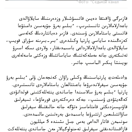
Фото: "Седьмой канал"
قازىرگى ۋاقىتقا دەيىن قاتىسۋشىلار وزدەرىنىڭ سايلاۋالدى
باعدارلامالارىن تانىستىرىپ، ءبىلىم بەرۋ جۇيەسىن دامىتۋعا
قاتىستى باستامالارىن ۇسىندى. قازىر دەباتتاردىڭ كەلەسى
كەزەڭىندە ساياسي پارتيا وكىلدەرى ءبىر-بىرىنە سۇراق قويىپ،
سايلاۋالدى باعدارلامالارداعى باسىمدىقتار، ولاردى ىسكە اسىرۋ
تەتىكتەرى جانە مەملەكەتتىك ساياساتتىڭ وزەكتى ماسەلەلەرى
بويىنشا پىكىر الماسىپ جاتىر.
«ادىلەت» پارتياسىنىڭ وكىلى راۋان كەنجەحان ۇلى ءبىلىم بەرۋ
جۇيەسىن سيفرلاندىرۋعا باعىتتالعان باستامالاردى تانىستىردى.
پارتيا ءبىلىم بەرۋ سالاسىندا جاساندى ينتەللەكتىنى قولدانۋدى
كەڭەيتۋدى ۇسىنىپ، جەكە دەرەكتەردى قورعاۋعا، تسيفرلىق
قاۋىپسىزدىكتى قامتاماسىز ەتۋگە جانە حالىقتىڭ سيفرلىق
ساۋاتتىلىعىن ارتتىرۋعا باسىمدىق بەرەتىنىن مالىمدەدى.
سونىمەن قاتار الداعى بەس جىل ىشىندە 5 ميلليون
قازاقستاندىقتى سيفرلىق تەحنولوگيالار مەن جاساندى ينتەللەكت